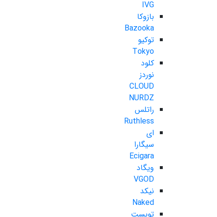
IVG
بازوکا
Bazooka
توکیو
Tokyo
کلود
نوردز
CLOUD
NURDZ
راتلس
Ruthless
ای
سیگارا
Ecigara
ویگاد
VGOD
نیکد
Naked
تویست