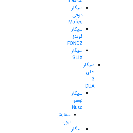
maxico
سیگار
موفی
Mofee
سیگار
فوندز
FONDZ
سیگار
SLIX
سیگار
های
3
DUA
سیگار
نوسو
Nuso
سفارش
اروپا
سیگار