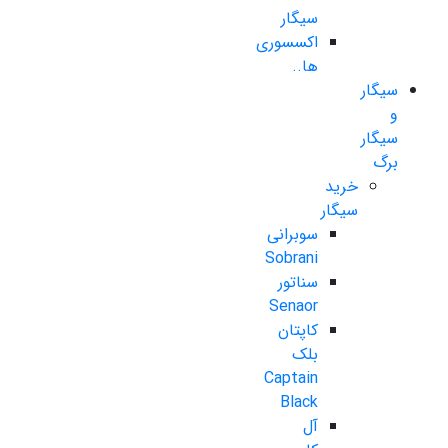
سیگار
اکسسوری
ها..
سیگار
و
سیگار
برگ
خرید
سیگار
سوبرانی
Sobrani
سناتور
Senaor
کاپتان
بلک
Captain
Black
آل