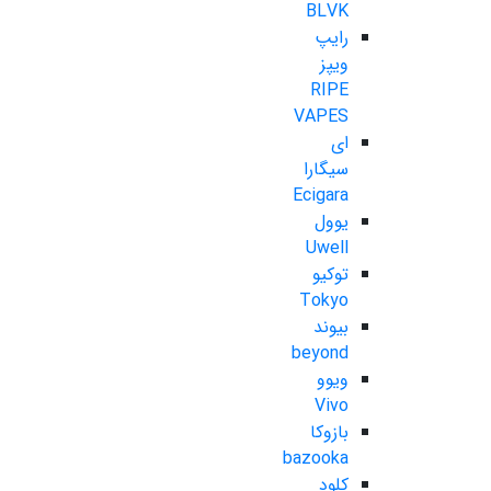
BLVK
رایپ
ویپز
RIPE
VAPES
ای
سیگارا
Ecigara
یوول
Uwell
توکیو
Tokyo
بیوند
beyond
ویوو
Vivo
بازوکا
bazooka
کلود