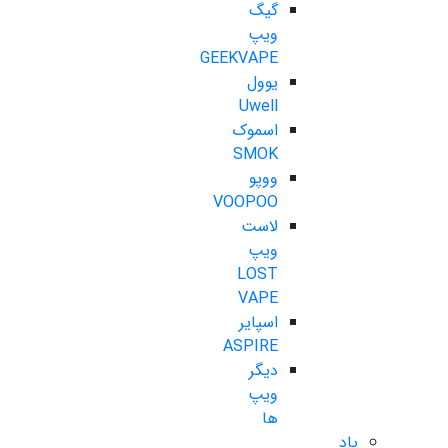
گیگ
ویپ
GEEKVAPE
یوول
Uwell
اسموک
SMOK
ووپو
VOOPOO
لاست
ویپ
LOST
VAPE
اسپایر
ASPIRE
دیگر
ویپ
ها
پاد