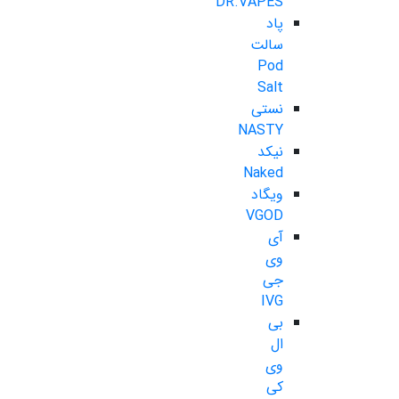
DR.VAPES
پاد
سالت
Pod
Salt
نستی
NASTY
نیکد
Naked
ویگاد
VGOD
آی
وی
جی
IVG
بی
ال
وی
کی