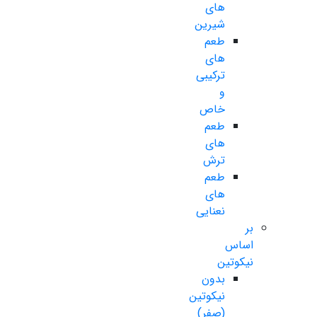
های
شیرین
طعم
های
ترکیبی
و
خاص
طعم
های
ترش
طعم
های
نعنایی
بر
اساس
نیکوتین
بدون
نیکوتین
(صفر)