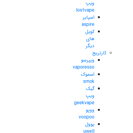
ویپ
lostvape
اسپایر
aspire
کویل
های
دیگر
کارتریج
ویپرسو
vaporesso
اسموک
smok
گیک
ویپ
geekvape
ووپو
voopoo
یوول
uwell