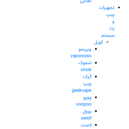
نعنایی
تجهیزات
ویپ
و
پاد
سیستم
کویل
ویپرسو
vaporesso
اسموک
smok
گیک
ویپ
geekvape
ووپو
voopoo
یوول
uwell
لاست