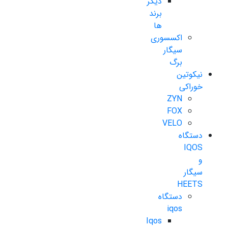
دیگر
برند
ها
اکسسوری
سیگار
برگ
نیکوتین
خوراکی
ZYN
FOX
VELO
دستگاه
IQOS
و
سیگار
HEETS
دستگاه
iqos
Iqos