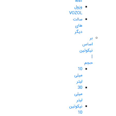
leaf
وزول
VOZOL
سالت
های
دیگر
بر
اساس
نیکوتین
|
حجم
10
میلی
لیتر
30
میلی
لیتر
نیکوتین
10