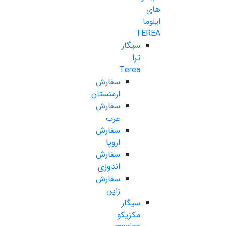
های
ایلوما
TEREA
سیگار
ترا
Terea
سفارش
ارمنستان
سفارش
عرب
سفارش
اروپا
سفارش
اندوزی
سفارش
ژاپن
سیگار
مکزیکو