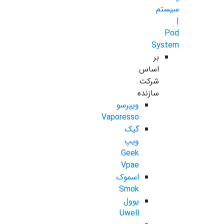
سیستم
|
Pod
System
بر
اساس
شرکت
سازنده
ویپرسو
Vaporesso
گیک
ویپ
Geek
Vpae
اسموک
Smok
یوول
Uwell