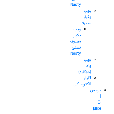
Nasty
ویپ
یکبار
مصرف
ویپ
یکبار
مصرف
نستی
Nasty
ویپ
پاد
(دوکاره)
قلیان
الکترونیکی
جویس
|
E-
juice