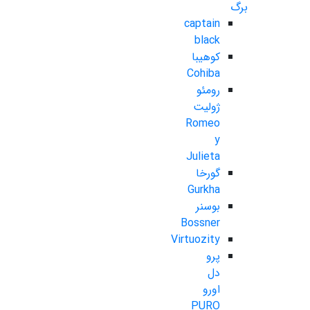
برگ
captain
black
کوهیبا
Cohiba
رومئو
ژولیت
Romeo
y
Julieta
گورخا
Gurkha
بوسنر
Bossner
Virtuozity
پرو
دل
اورو
PURO