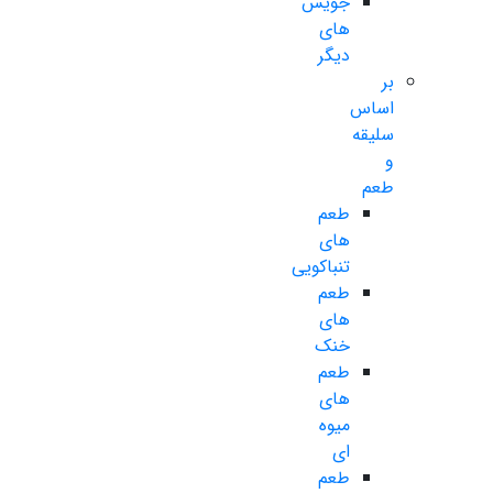
جویس
های
دیگر
بر
اساس
سلیقه
و
طعم
طعم
های
تنباکویی
طعم
های
خنک
طعم
های
میوه
ای
طعم