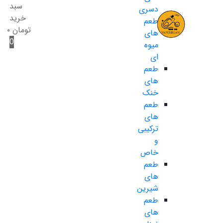
سبد
دسری
خرید
طعم
تومان
۰
های
0
میوه
ای
طعم
های
خنک
طعم
های
ترکیبی
و
خاص
طعم
های
شیرین
طعم
های