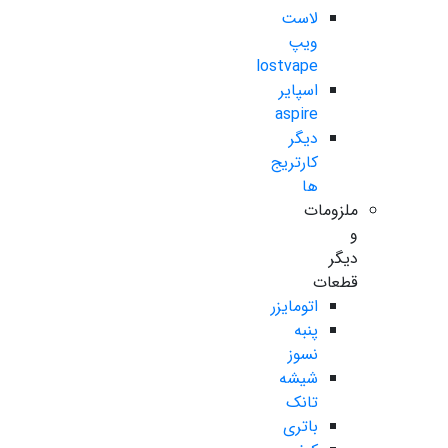
لاست
ویپ
lostvape
اسپایر
aspire
دیگر
کارتریج
ها
ملزومات
و
دیگر
قطعات
اتومایزر
پنبه
نسوز
شیشه
تانک
باتری