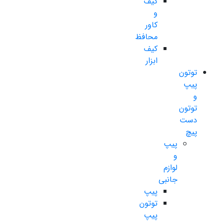
کیف
و
کاور
محافظ
کیف
ابزار
توتون
پیپ
و
توتون
دست
پیچ
پیپ
و
لوازم
جانبی
پیپ
توتون
پیپ