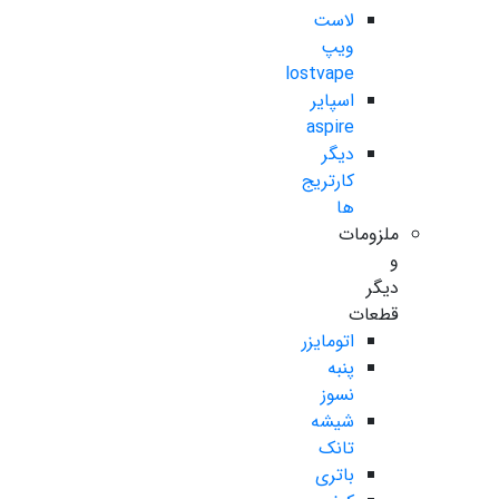
لاست
ویپ
lostvape
اسپایر
aspire
دیگر
کارتریج
ها
ملزومات
و
دیگر
قطعات
اتومایزر
پنبه
نسوز
شیشه
تانک
باتری