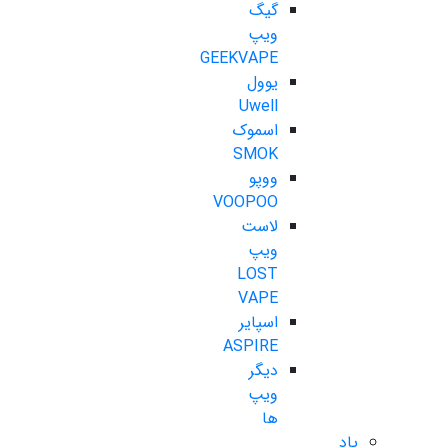
گیگ
ویپ
GEEKVAPE
یوول
Uwell
اسموک
SMOK
ووپو
VOOPOO
لاست
ویپ
LOST
VAPE
اسپایر
ASPIRE
دیگر
ویپ
ها
پاد