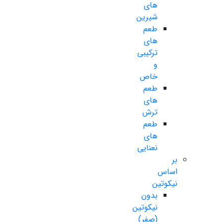
های
شیرین
طعم
های
ترکیبی
و
خاص
طعم
های
ترش
طعم
های
نعنایی
بر
اساس
نیکوتین
بدون
نیکوتین
(صفر)