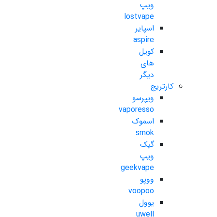
ویپ
lostvape
اسپایر
aspire
کویل
های
دیگر
کارتریج
ویپرسو
vaporesso
اسموک
smok
گیک
ویپ
geekvape
ووپو
voopoo
یوول
uwell