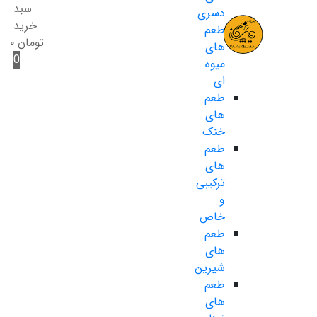
سبد
دسری
خرید
طعم
تومان
۰
های
0
میوه
ای
طعم
های
خنک
طعم
های
ترکیبی
و
خاص
طعم
های
شیرین
طعم
های