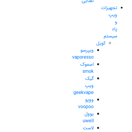
نعنایی
تجهیزات
ویپ
و
پاد
سیستم
کویل
ویپرسو
vaporesso
اسموک
smok
گیک
ویپ
geekvape
ووپو
voopoo
یوول
uwell
لاست