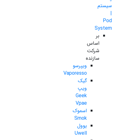
سیستم
|
Pod
System
بر
اساس
شرکت
سازنده
ویپرسو
Vaporesso
گیک
ویپ
Geek
Vpae
اسموک
Smok
یوول
Uwell