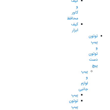
کیف
و
کاور
محافظ
کیف
ابزار
توتون
پیپ
و
توتون
دست
پیچ
پیپ
و
لوازم
جانبی
پیپ
توتون
پیپ