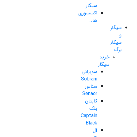
سیگار
اکسسوری
ها..
سیگار
و
سیگار
برگ
خرید
سیگار
سوبرانی
Sobrani
سناتور
Senaor
کاپتان
بلک
Captain
Black
آل