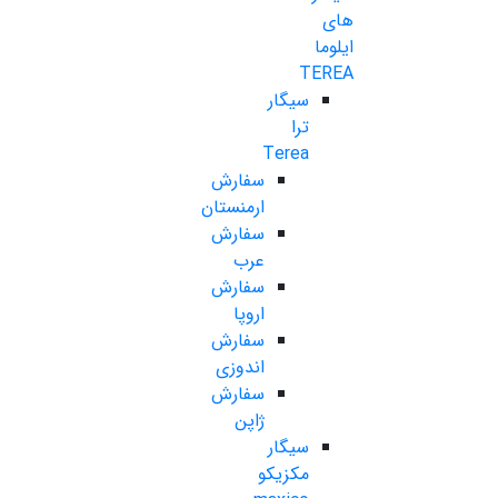
های
ایلوما
TEREA
سیگار
ترا
Terea
سفارش
ارمنستان
سفارش
عرب
سفارش
اروپا
سفارش
اندوزی
سفارش
ژاپن
سیگار
مکزیکو