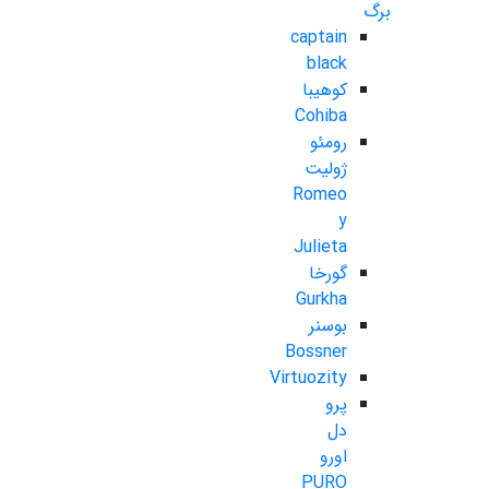
برگ
captain
black
کوهیبا
Cohiba
رومئو
ژولیت
Romeo
y
Julieta
گورخا
Gurkha
بوسنر
Bossner
Virtuozity
پرو
دل
اورو
PURO