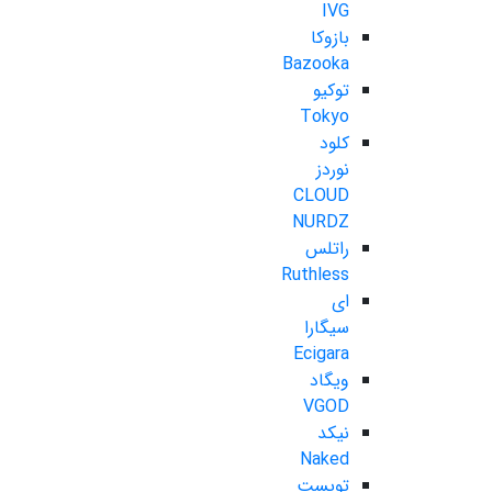
IVG
بازوکا
Bazooka
توکیو
Tokyo
کلود
نوردز
CLOUD
NURDZ
راتلس
Ruthless
ای
سیگارا
Ecigara
ویگاد
VGOD
نیکد
Naked
تویست