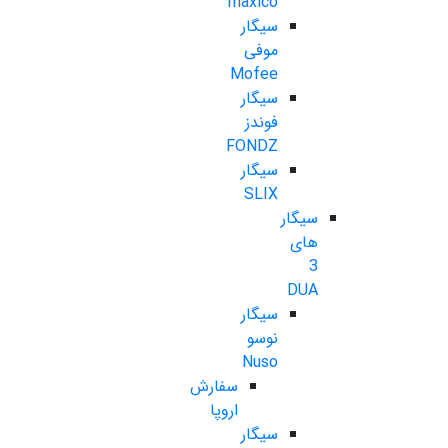
maxico
سیگار
موفی
Mofee
سیگار
فوندز
FONDZ
سیگار
SLIX
سیگار
های
3
DUA
سیگار
نوسو
Nuso
سفارش
اروپا
سیگار