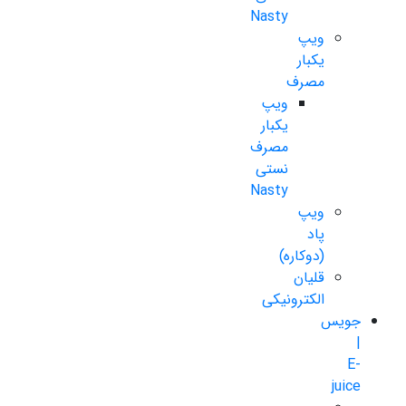
Nasty
ویپ
یکبار
مصرف
ویپ
یکبار
مصرف
نستی
Nasty
ویپ
پاد
(دوکاره)
قلیان
الکترونیکی
جویس
|
E-
juice