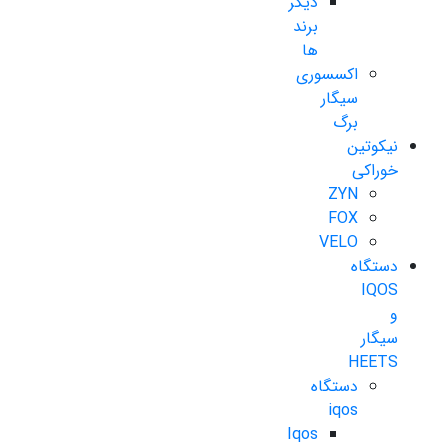
دیگر
برند
ها
اکسسوری
سیگار
برگ
نیکوتین
خوراکی
ZYN
FOX
VELO
دستگاه
IQOS
و
سیگار
HEETS
دستگاه
iqos
Iqos