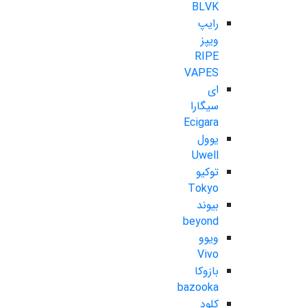
BLVK
رایپ
ویپز
RIPE
VAPES
ای
سیگارا
Ecigara
یوول
Uwell
توکیو
Tokyo
بیوند
beyond
ویوو
Vivo
بازوکا
bazooka
کلود