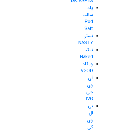
DR.VAPES
پاد
سالت
Pod
Salt
نستی
NASTY
نیکد
Naked
ویگاد
VGOD
آی
وی
جی
IVG
بی
ال
وی
کی