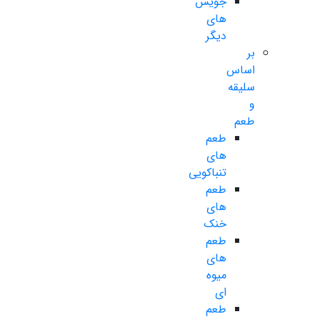
جویس
های
دیگر
بر
اساس
سلیقه
و
طعم
طعم
های
تنباکویی
طعم
های
خنک
طعم
های
میوه
ای
طعم