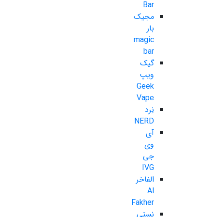
Bar
مجیک
بار
magic
bar
گیک
ویپ
Geek
Vape
نِرد
NERD
آی
وی
جی
IVG
الفاخر
Al
Fakher
نستی