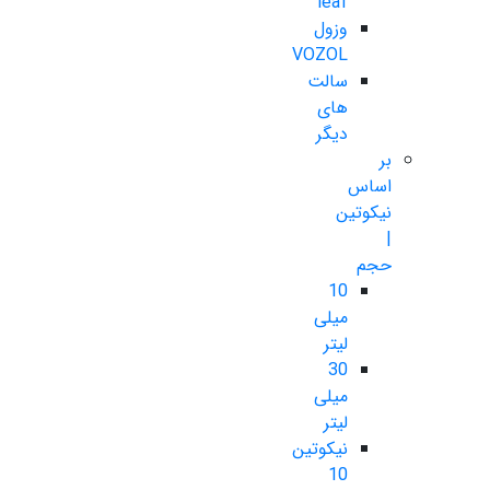
leaf
وزول
VOZOL
سالت
های
دیگر
بر
اساس
نیکوتین
|
حجم
10
میلی
لیتر
30
میلی
لیتر
نیکوتین
10