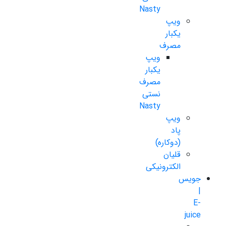
Nasty
ویپ
یکبار
مصرف
ویپ
یکبار
مصرف
نستی
Nasty
ویپ
پاد
(دوکاره)
قلیان
الکترونیکی
جویس
|
E-
juice