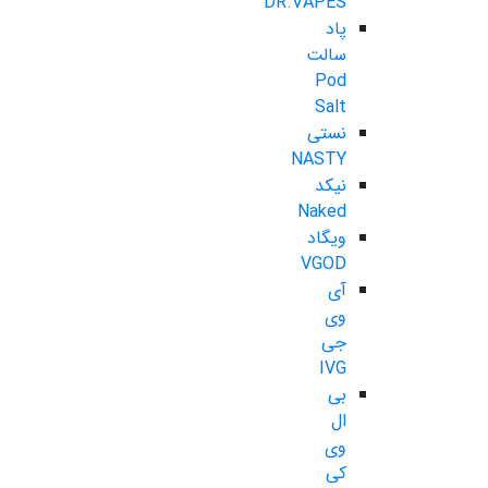
DR.VAPES
پاد
سالت
Pod
Salt
نستی
NASTY
نیکد
Naked
ویگاد
VGOD
آی
وی
جی
IVG
بی
ال
وی
کی