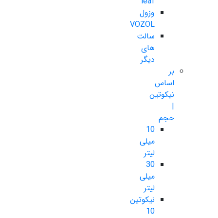
leaf
وزول
VOZOL
سالت
های
دیگر
بر
اساس
نیکوتین
|
حجم
10
میلی
لیتر
30
میلی
لیتر
نیکوتین
10