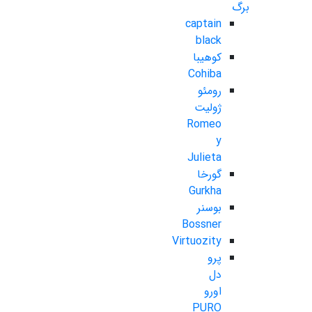
برگ
captain
black
کوهیبا
Cohiba
رومئو
ژولیت
Romeo
y
Julieta
گورخا
Gurkha
بوسنر
Bossner
Virtuozity
پرو
دل
اورو
PURO