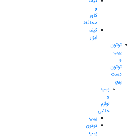
کیف
و
کاور
محافظ
کیف
ابزار
توتون
پیپ
و
توتون
دست
پیچ
پیپ
و
لوازم
جانبی
پیپ
توتون
پیپ