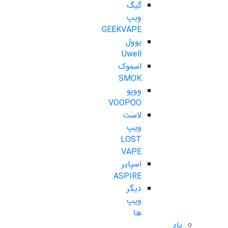
گیگ
ویپ
GEEKVAPE
یوول
Uwell
اسموک
SMOK
ووپو
VOOPOO
لاست
ویپ
LOST
VAPE
اسپایر
ASPIRE
دیگر
ویپ
ها
پاد