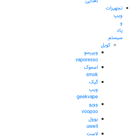
نعنایی
تجهیزات
ویپ
و
پاد
سیستم
کویل
ویپرسو
vaporesso
اسموک
smok
گیک
ویپ
geekvape
ووپو
voopoo
یوول
uwell
لاست