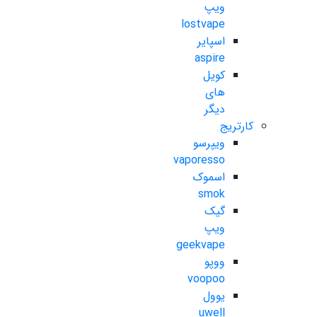
ویپ
lostvape
اسپایر
aspire
کویل
های
دیگر
کارتریج
ویپرسو
vaporesso
اسموک
smok
گیک
ویپ
geekvape
ووپو
voopoo
یوول
uwell