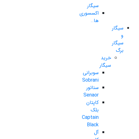
سیگار
اکسسوری
ها..
سیگار
و
سیگار
برگ
خرید
سیگار
سوبرانی
Sobrani
سناتور
Senaor
کاپتان
بلک
Captain
Black
آل