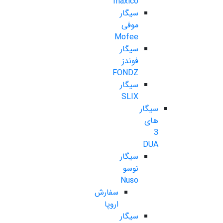
maxico
سیگار
موفی
Mofee
سیگار
فوندز
FONDZ
سیگار
SLIX
سیگار
های
3
DUA
سیگار
نوسو
Nuso
سفارش
اروپا
سیگار