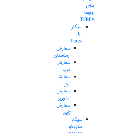
های
ایلوما
TEREA
سیگار
ترا
Terea
سفارش
ارمنستان
سفارش
عرب
سفارش
اروپا
سفارش
اندوزی
سفارش
ژاپن
سیگار
مکزیکو