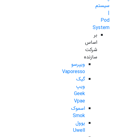
سیستم
|
Pod
System
بر
اساس
شرکت
سازنده
ویپرسو
Vaporesso
گیک
ویپ
Geek
Vpae
اسموک
Smok
یوول
Uwell