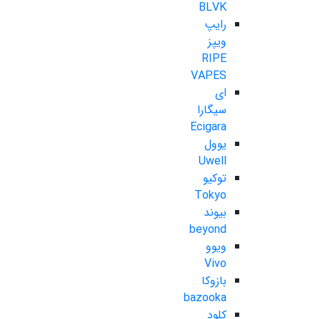
BLVK
رایپ
ویپز
RIPE
VAPES
ای
سیگارا
Ecigara
یوول
Uwell
توکیو
Tokyo
بیوند
beyond
ویوو
Vivo
بازوکا
bazooka
کلود