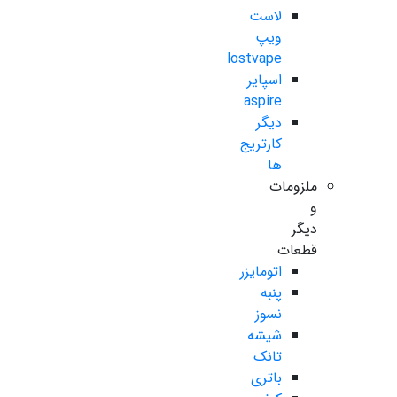
لاست
ویپ
lostvape
اسپایر
aspire
دیگر
کارتریج
ها
ملزومات
و
دیگر
قطعات
اتومایزر
پنبه
نسوز
شیشه
تانک
باتری