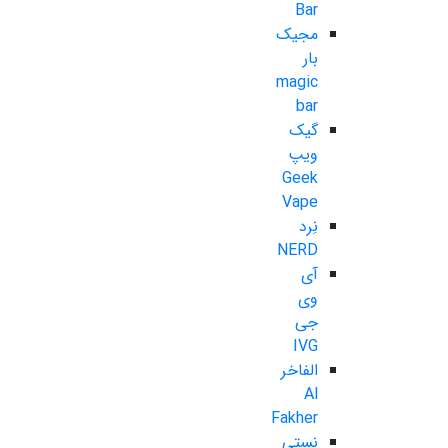
Bar
مجیک
بار
magic
bar
گیک
ویپ
Geek
Vape
نِرد
NERD
آی
وی
جی
IVG
الفاخر
Al
Fakher
نستی