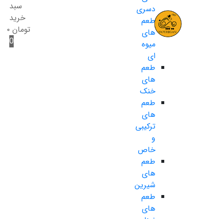
سبد
دسری
خرید
طعم
تومان
۰
های
0
میوه
ای
طعم
های
خنک
طعم
های
ترکیبی
و
خاص
طعم
های
شیرین
طعم
های