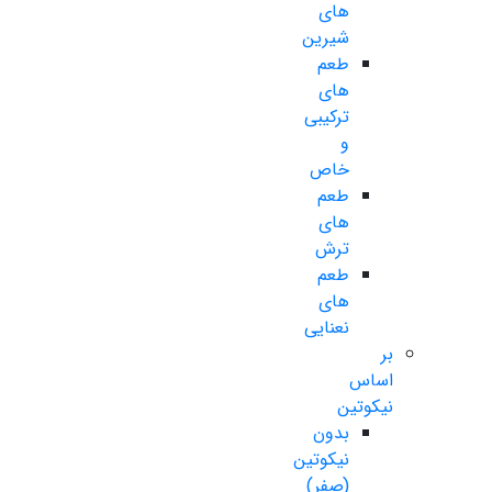
های
شیرین
طعم
های
ترکیبی
و
خاص
طعم
های
ترش
طعم
های
نعنایی
بر
اساس
نیکوتین
بدون
نیکوتین
(صفر)