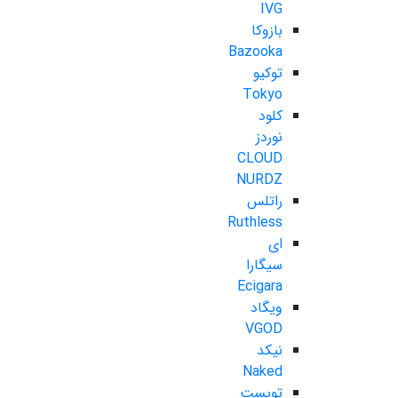
IVG
بازوکا
Bazooka
توکیو
Tokyo
کلود
نوردز
CLOUD
NURDZ
راتلس
Ruthless
ای
سیگارا
Ecigara
ویگاد
VGOD
نیکد
Naked
تویست