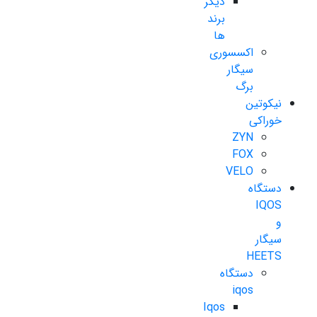
دیگر
برند
ها
اکسسوری
سیگار
برگ
نیکوتین
خوراکی
ZYN
FOX
VELO
دستگاه
IQOS
و
سیگار
HEETS
دستگاه
iqos
Iqos