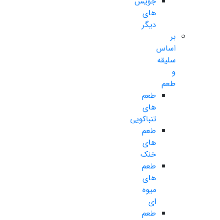
جویس
های
دیگر
بر
اساس
سلیقه
و
طعم
طعم
های
تنباکویی
طعم
های
خنک
طعم
های
میوه
ای
طعم