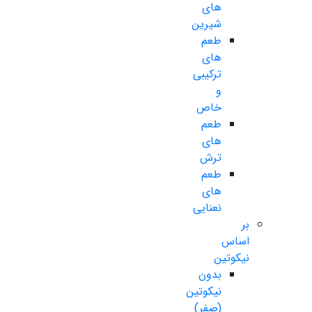
های
شیرین
طعم
های
ترکیبی
و
خاص
طعم
های
ترش
طعم
های
نعنایی
بر
اساس
نیکوتین
بدون
نیکوتین
(صفر)