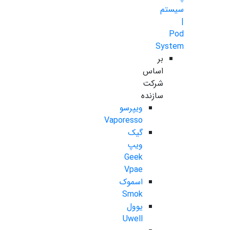
سیستم
|
Pod
System
بر
اساس
شرکت
سازنده
ویپرسو
Vaporesso
گیک
ویپ
Geek
Vpae
اسموک
Smok
یوول
Uwell