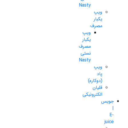
Nasty
ویپ
یکبار
مصرف
ویپ
یکبار
مصرف
نستی
Nasty
ویپ
پاد
(دوکاره)
قلیان
الکترونیکی
جویس
|
E-
juice