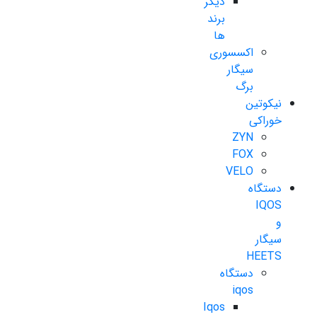
دیگر
برند
ها
اکسسوری
سیگار
برگ
نیکوتین
خوراکی
ZYN
FOX
VELO
دستگاه
IQOS
و
سیگار
HEETS
دستگاه
iqos
Iqos