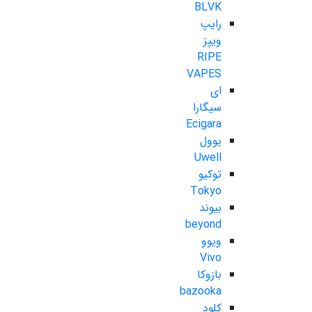
BLVK
رایپ
ویپز
RIPE
VAPES
ای
سیگارا
Ecigara
یوول
Uwell
توکیو
Tokyo
بیوند
beyond
ویوو
Vivo
بازوکا
bazooka
کلود