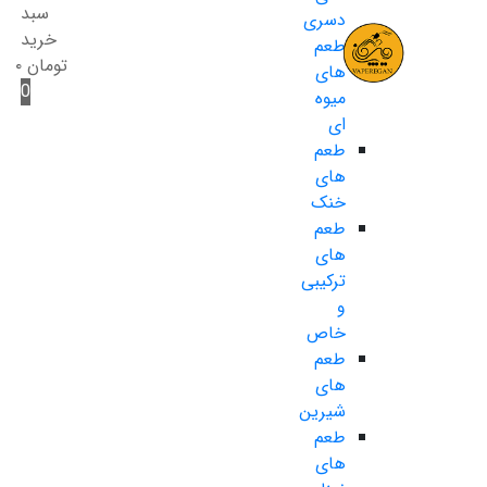
سبد
دسری
خرید
طعم
تومان
۰
های
0
میوه
ای
طعم
های
خنک
طعم
های
ترکیبی
و
خاص
طعم
های
شیرین
طعم
های