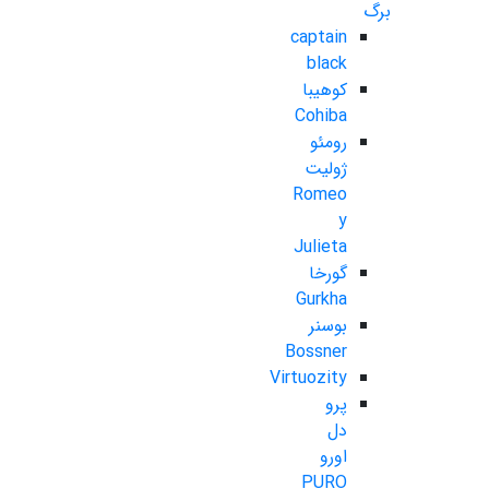
برگ
captain
black
کوهیبا
Cohiba
رومئو
ژولیت
Romeo
y
Julieta
گورخا
Gurkha
بوسنر
Bossner
Virtuozity
پرو
دل
اورو
PURO