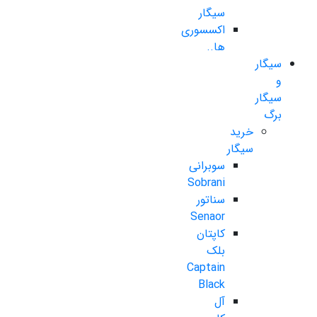
سیگار
اکسسوری
ها..
سیگار
و
سیگار
برگ
خرید
سیگار
سوبرانی
Sobrani
سناتور
Senaor
کاپتان
بلک
Captain
Black
آل