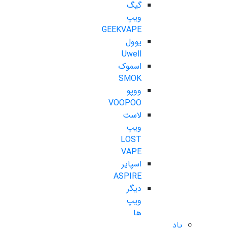
گیگ
ویپ
GEEKVAPE
یوول
Uwell
اسموک
SMOK
ووپو
VOOPOO
لاست
ویپ
LOST
VAPE
اسپایر
ASPIRE
دیگر
ویپ
ها
پاد