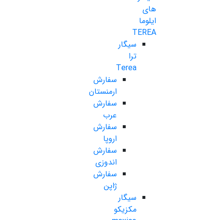
های
ایلوما
TEREA
سیگار
ترا
Terea
سفارش
ارمنستان
سفارش
عرب
سفارش
اروپا
سفارش
اندوزی
سفارش
ژاپن
سیگار
مکزیکو