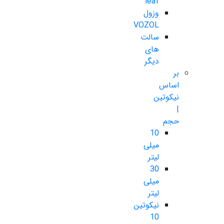
leaf
وزول
VOZOL
سالت
های
دیگر
بر
اساس
نیکوتین
|
حجم
10
میلی
لیتر
30
میلی
لیتر
نیکوتین
10