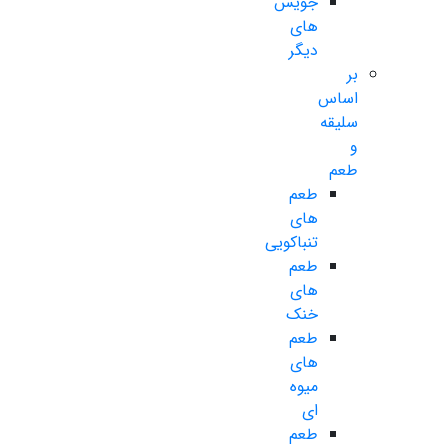
جویس
های
دیگر
بر
اساس
سلیقه
و
طعم
طعم
های
تنباکویی
طعم
های
خنک
طعم
های
میوه
ای
طعم