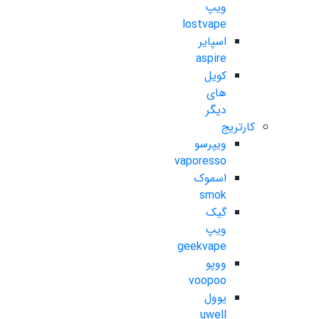
ویپ
lostvape
اسپایر
aspire
کویل
های
دیگر
کارتریج
ویپرسو
vaporesso
اسموک
smok
گیک
ویپ
geekvape
ووپو
voopoo
یوول
uwell