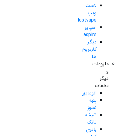
لاست
ویپ
lostvape
اسپایر
aspire
دیگر
کارتریج
ها
ملزومات
و
دیگر
قطعات
اتومایزر
پنبه
نسوز
شیشه
تانک
باتری