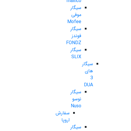
maxico
سیگار
موفی
Mofee
سیگار
فوندز
FONDZ
سیگار
SLIX
سیگار
های
3
DUA
سیگار
نوسو
Nuso
سفارش
اروپا
سیگار