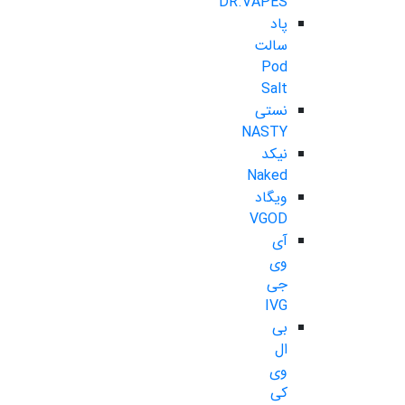
DR.VAPES
پاد
سالت
Pod
Salt
نستی
NASTY
نیکد
Naked
ویگاد
VGOD
آی
وی
جی
IVG
بی
ال
وی
کی