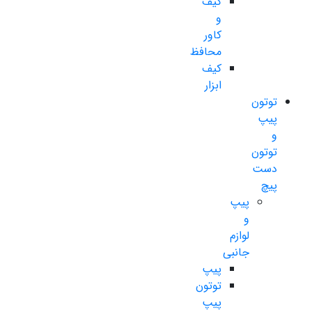
کیف
و
کاور
محافظ
کیف
ابزار
توتون
پیپ
و
توتون
دست
پیچ
پیپ
و
لوازم
جانبی
پیپ
توتون
پیپ