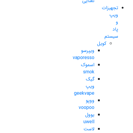
نعنایی
تجهیزات
ویپ
و
پاد
سیستم
کویل
ویپرسو
vaporesso
اسموک
smok
گیک
ویپ
geekvape
ووپو
voopoo
یوول
uwell
لاست