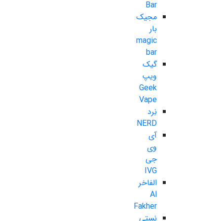
Bar
مجیک
بار
magic
bar
گیک
ویپ
Geek
Vape
نِرد
NERD
آی
وی
جی
IVG
الفاخر
Al
Fakher
نستی