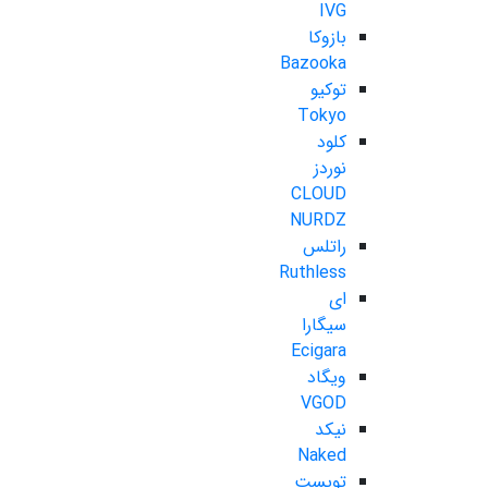
IVG
بازوکا
Bazooka
توکیو
Tokyo
کلود
نوردز
CLOUD
NURDZ
راتلس
Ruthless
ای
سیگارا
Ecigara
ویگاد
VGOD
نیکد
Naked
تویست