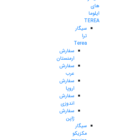
های
ایلوما
TEREA
سیگار
ترا
Terea
سفارش
ارمنستان
سفارش
عرب
سفارش
اروپا
سفارش
اندوزی
سفارش
ژاپن
سیگار
مکزیکو