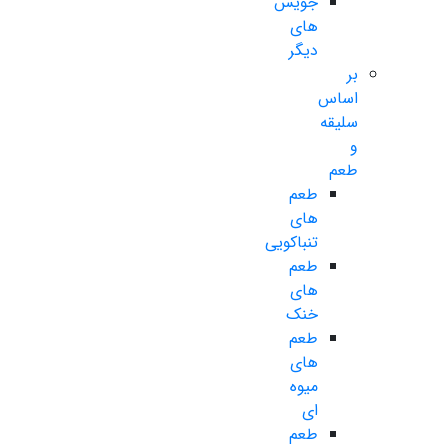
جویس
های
دیگر
بر
اساس
سلیقه
و
طعم
طعم
های
تنباکویی
طعم
های
خنک
طعم
های
میوه
ای
طعم