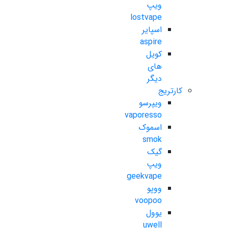
ویپ
lostvape
اسپایر
aspire
کویل
های
دیگر
کارتریج
ویپرسو
vaporesso
اسموک
smok
گیک
ویپ
geekvape
ووپو
voopoo
یوول
uwell