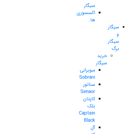
سیگار
اکسسوری
ها..
سیگار
و
سیگار
برگ
خرید
سیگار
سوبرانی
Sobrani
سناتور
Senaor
کاپتان
بلک
Captain
Black
آل