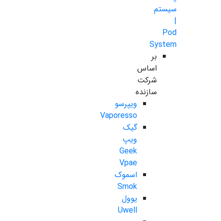
سیستم
|
Pod
System
بر
اساس
شرکت
سازنده
ویپرسو
Vaporesso
گیک
ویپ
Geek
Vpae
اسموک
Smok
یوول
Uwell