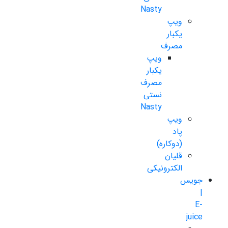
Nasty
ویپ
یکبار
مصرف
ویپ
یکبار
مصرف
نستی
Nasty
ویپ
پاد
(دوکاره)
قلیان
الکترونیکی
جویس
|
E-
juice