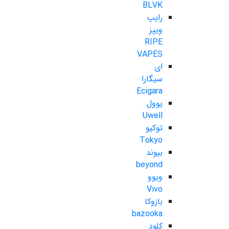
BLVK
رایپ
ویپز
RIPE
VAPES
ای
سیگارا
Ecigara
یوول
Uwell
توکیو
Tokyo
بیوند
beyond
ویوو
Vivo
بازوکا
bazooka
کلود