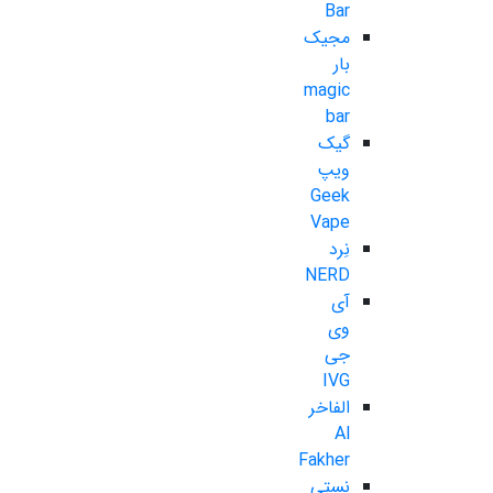
Bar
مجیک
بار
magic
bar
گیک
ویپ
Geek
Vape
نِرد
NERD
آی
وی
جی
IVG
الفاخر
Al
Fakher
نستی