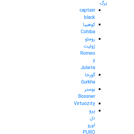
برگ
captain
black
کوهیبا
Cohiba
رومئو
ژولیت
Romeo
y
Julieta
گورخا
Gurkha
بوسنر
Bossner
Virtuozity
پرو
دل
اورو
PURO