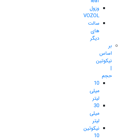
leaf
وزول
VOZOL
سالت
های
دیگر
بر
اساس
نیکوتین
|
حجم
10
میلی
لیتر
30
میلی
لیتر
نیکوتین
10