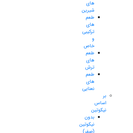
های
شیرین
طعم
های
ترکیبی
و
خاص
طعم
های
ترش
طعم
های
نعنایی
بر
اساس
نیکوتین
بدون
نیکوتین
(صفر)