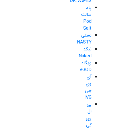
DR.VAPES
پاد
سالت
Pod
Salt
نستی
NASTY
نیکد
Naked
ویگاد
VGOD
آی
وی
جی
IVG
بی
ال
وی
کی