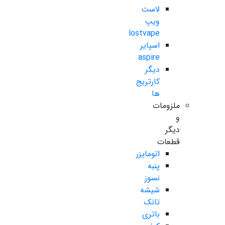
لاست
ویپ
lostvape
اسپایر
aspire
دیگر
کارتریج
ها
ملزومات
و
دیگر
قطعات
اتومایزر
پنبه
نسوز
شیشه
تانک
باتری