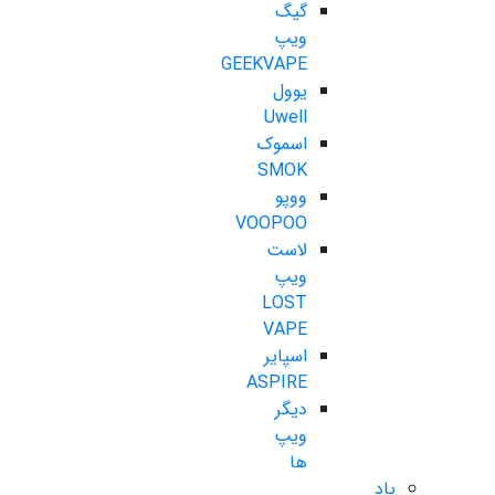
گیگ
ویپ
GEEKVAPE
یوول
Uwell
اسموک
SMOK
ووپو
VOOPOO
لاست
ویپ
LOST
VAPE
اسپایر
ASPIRE
دیگر
ویپ
ها
پاد