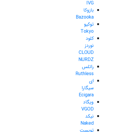
IVG
بازوکا
Bazooka
توکیو
Tokyo
کلود
نوردز
CLOUD
NURDZ
راتلس
Ruthless
ای
سیگارا
Ecigara
ویگاد
VGOD
نیکد
Naked
تویست