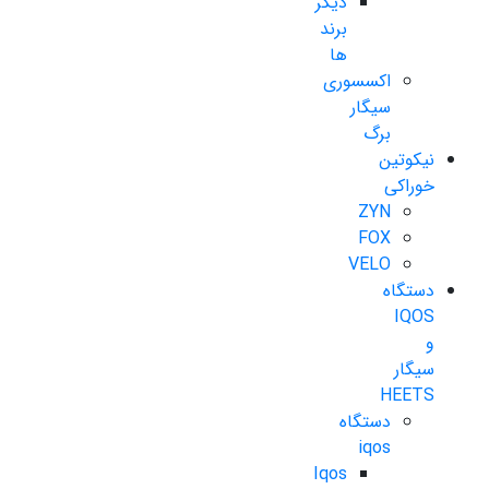
دیگر
برند
ها
اکسسوری
سیگار
برگ
نیکوتین
خوراکی
ZYN
FOX
VELO
دستگاه
IQOS
و
سیگار
HEETS
دستگاه
iqos
Iqos