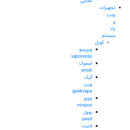
نعنایی
تجهیزات
ویپ
و
پاد
سیستم
کویل
ویپرسو
vaporesso
اسموک
smok
گیک
ویپ
geekvape
ووپو
voopoo
یوول
uwell
لاست