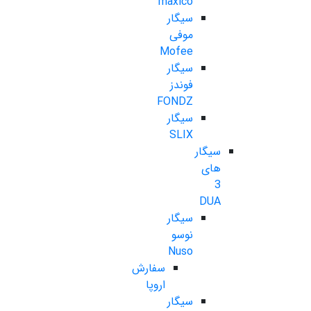
maxico
سیگار
موفی
Mofee
سیگار
فوندز
FONDZ
سیگار
SLIX
سیگار
های
3
DUA
سیگار
نوسو
Nuso
سفارش
اروپا
سیگار