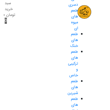
سبد
دسری
خرید
طعم
تومان
۰
های
0
میوه
ای
طعم
های
خنک
طعم
های
ترکیبی
و
خاص
طعم
های
شیرین
طعم
های