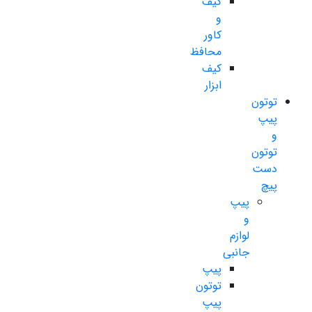
کیف
و
کاور
محافظ
کیف
ابزار
توتون
پیپ
و
توتون
دست
پیچ
پیپ
و
لوازم
جانبی
پیپ
توتون
پیپ