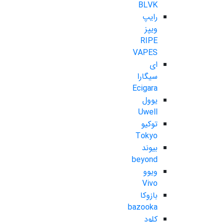
BLVK
رایپ
ویپز
RIPE
VAPES
ای
سیگارا
Ecigara
یوول
Uwell
توکیو
Tokyo
بیوند
beyond
ویوو
Vivo
بازوکا
bazooka
کلود