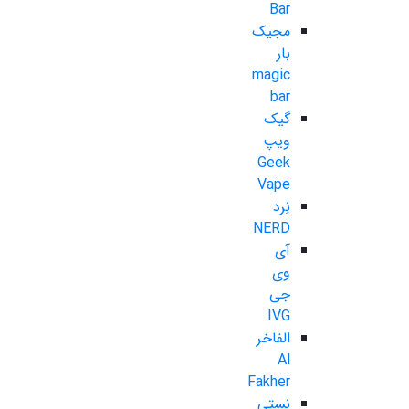
Bar
مجیک
بار
magic
bar
گیک
ویپ
Geek
Vape
نِرد
NERD
آی
وی
جی
IVG
الفاخر
Al
Fakher
نستی