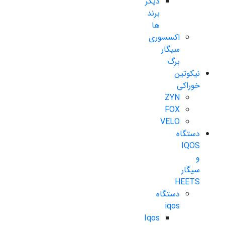
دیگر
برند
ها
اکسسوری
سیگار
برگ
نیکوتین
خوراکی
ZYN
FOX
VELO
دستگاه
IQOS
و
سیگار
HEETS
دستگاه
iqos
Iqos