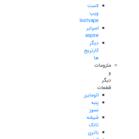
لاست
ویپ
lostvape
اسپایر
aspire
دیگر
کارتریج
ها
ملزومات
و
دیگر
قطعات
اتومایزر
پنبه
نسوز
شیشه
تانک
باتری