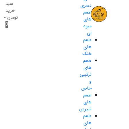
سبد
دسری
خرید
طعم
تومان
۰
های
0
میوه
ای
طعم
های
خنک
طعم
های
ترکیبی
و
خاص
طعم
های
شیرین
طعم
های