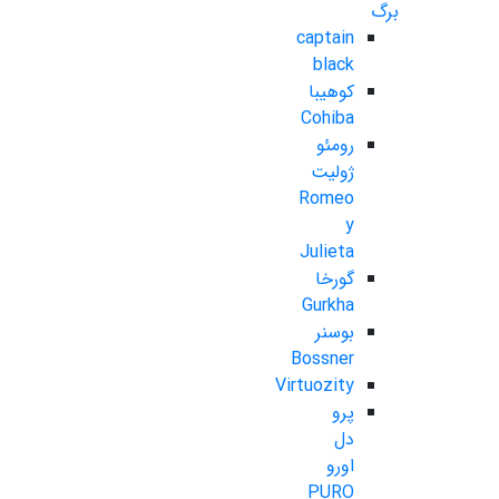
برگ
captain
black
کوهیبا
Cohiba
رومئو
ژولیت
Romeo
y
Julieta
گورخا
Gurkha
بوسنر
Bossner
Virtuozity
پرو
دل
اورو
PURO