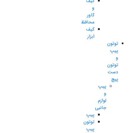
کیف
و
کاور
محافظ
کیف
ابزار
توتون
پیپ
و
توتون
دست
پیچ
پیپ
و
لوازم
جانبی
پیپ
توتون
پیپ