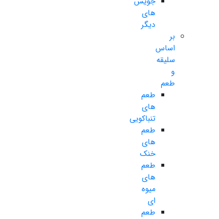
جویس
های
دیگر
بر
اساس
سلیقه
و
طعم
طعم
های
تنباکویی
طعم
های
خنک
طعم
های
میوه
ای
طعم