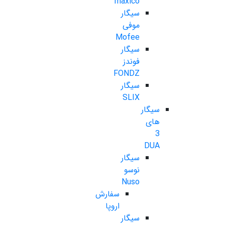
maxico
سیگار
موفی
Mofee
سیگار
فوندز
FONDZ
سیگار
SLIX
سیگار
های
3
DUA
سیگار
نوسو
Nuso
سفارش
اروپا
سیگار