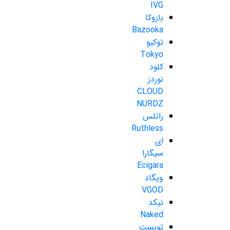
IVG
بازوکا
Bazooka
توکیو
Tokyo
کلود
نوردز
CLOUD
NURDZ
راتلس
Ruthless
ای
سیگارا
Ecigara
ویگاد
VGOD
نیکد
Naked
تویست