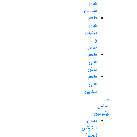
های
شیرین
طعم
های
ترکیبی
و
خاص
طعم
های
ترش
طعم
های
نعنایی
بر
اساس
نیکوتین
بدون
نیکوتین
(صفر)