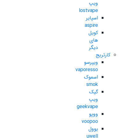
ویپ
lostvape
اسپایر
aspire
کویل
های
دیگر
کارتریج
ویپرسو
vaporesso
اسموک
smok
گیک
ویپ
geekvape
ووپو
voopoo
یوول
uwell