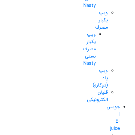
Nasty
ویپ
یکبار
مصرف
ویپ
یکبار
مصرف
نستی
Nasty
ویپ
پاد
(دوکاره)
قلیان
الکترونیکی
جویس
|
E-
juice