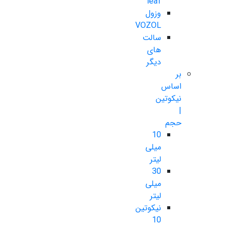
leaf
وزول
VOZOL
سالت
های
دیگر
بر
اساس
نیکوتین
|
حجم
10
میلی
لیتر
30
میلی
لیتر
نیکوتین
10