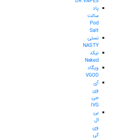
DR.VAPES
پاد
سالت
Pod
Salt
نستی
NASTY
نیکد
Naked
ویگاد
VGOD
آی
وی
جی
IVG
بی
ال
وی
کی