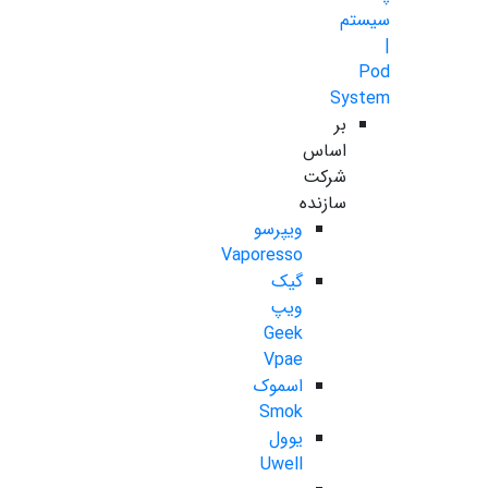
سیستم
|
Pod
System
بر
اساس
شرکت
سازنده
ویپرسو
Vaporesso
گیک
ویپ
Geek
Vpae
اسموک
Smok
یوول
Uwell