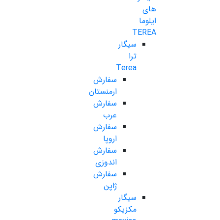
های
ایلوما
TEREA
سیگار
ترا
Terea
سفارش
ارمنستان
سفارش
عرب
سفارش
اروپا
سفارش
اندوزی
سفارش
ژاپن
سیگار
مکزیکو