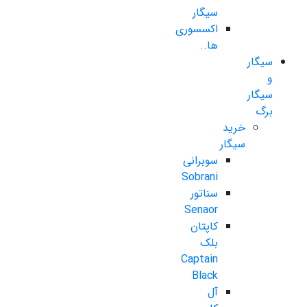
سیگار
اکسسوری
ها..
سیگار
و
سیگار
برگ
خرید
سیگار
سوبرانی
Sobrani
سناتور
Senaor
کاپتان
بلک
Captain
Black
آل