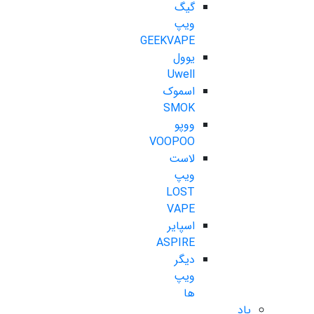
گیگ
ویپ
GEEKVAPE
یوول
Uwell
اسموک
SMOK
ووپو
VOOPOO
لاست
ویپ
LOST
VAPE
اسپایر
ASPIRE
دیگر
ویپ
ها
پاد