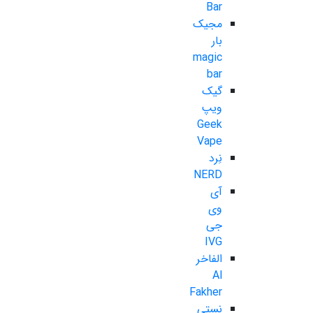
Bar
مجیک
بار
magic
bar
گیک
ویپ
Geek
Vape
نِرد
NERD
آی
وی
جی
IVG
الفاخر
Al
Fakher
نستی