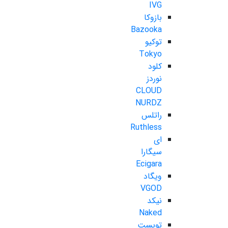
IVG
بازوکا
Bazooka
توکیو
Tokyo
کلود
نوردز
CLOUD
NURDZ
راتلس
Ruthless
ای
سیگارا
Ecigara
ویگاد
VGOD
نیکد
Naked
تویست