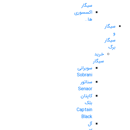
سیگار
اکسسوری
ها..
سیگار
و
سیگار
برگ
خرید
سیگار
سوبرانی
Sobrani
سناتور
Senaor
کاپتان
بلک
Captain
Black
آل