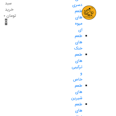
سبد
دسری
خرید
طعم
تومان
۰
های
0
میوه
ای
طعم
های
خنک
طعم
های
ترکیبی
و
خاص
طعم
های
شیرین
طعم
های