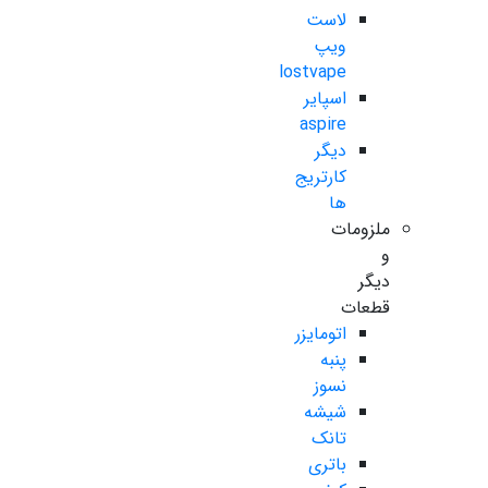
لاست
ویپ
lostvape
اسپایر
aspire
دیگر
کارتریج
ها
ملزومات
و
دیگر
قطعات
اتومایزر
پنبه
نسوز
شیشه
تانک
باتری