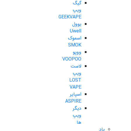
گیگ
ویپ
GEEKVAPE
یوول
Uwell
اسموک
SMOK
ووپو
VOOPOO
لاست
ویپ
LOST
VAPE
اسپایر
ASPIRE
دیگر
ویپ
ها
پاد