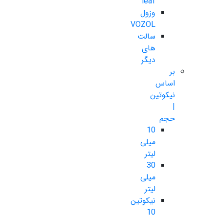
leaf
وزول
VOZOL
سالت
های
دیگر
بر
اساس
نیکوتین
|
حجم
10
میلی
لیتر
30
میلی
لیتر
نیکوتین
10