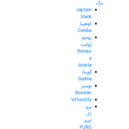
برگ
captain
black
کوهیبا
Cohiba
رومئو
ژولیت
Romeo
y
Julieta
گورخا
Gurkha
بوسنر
Bossner
Virtuozity
پرو
دل
اورو
PURO