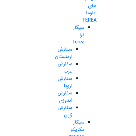
های
ایلوما
TEREA
سیگار
ترا
Terea
سفارش
ارمنستان
سفارش
عرب
سفارش
اروپا
سفارش
اندوزی
سفارش
ژاپن
سیگار
مکزیکو