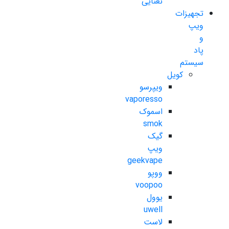
نعنایی
تجهیزات
ویپ
و
پاد
سیستم
کویل
ویپرسو
vaporesso
اسموک
smok
گیک
ویپ
geekvape
ووپو
voopoo
یوول
uwell
لاست