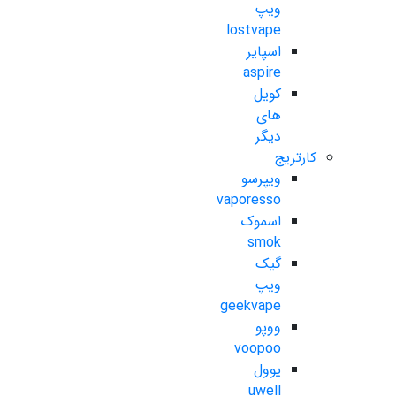
ویپ
lostvape
اسپایر
aspire
کویل
های
دیگر
کارتریج
ویپرسو
vaporesso
اسموک
smok
گیک
ویپ
geekvape
ووپو
voopoo
یوول
uwell