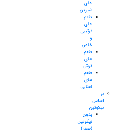
های
شیرین
طعم
های
ترکیبی
و
خاص
طعم
های
ترش
طعم
های
نعنایی
بر
اساس
نیکوتین
بدون
نیکوتین
(صفر)