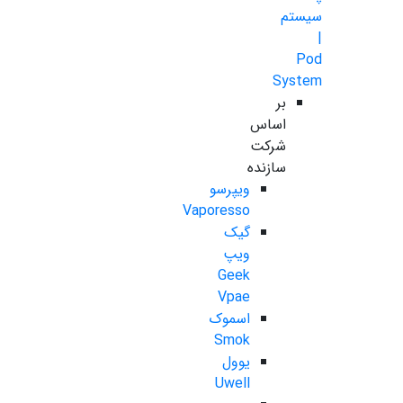
سیستم
|
Pod
System
بر
اساس
شرکت
سازنده
ویپرسو
Vaporesso
گیک
ویپ
Geek
Vpae
اسموک
Smok
یوول
Uwell