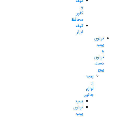
کیف
و
کاور
محافظ
کیف
ابزار
توتون
پیپ
و
توتون
دست
پیچ
پیپ
و
لوازم
جانبی
پیپ
توتون
پیپ