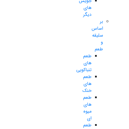
جویس
های
دیگر
بر
اساس
سلیقه
و
طعم
طعم
های
تنباکویی
طعم
های
خنک
طعم
های
میوه
ای
طعم