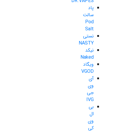
DR.VAPES
پاد
سالت
Pod
Salt
نستی
NASTY
نیکد
Naked
ویگاد
VGOD
آی
وی
جی
IVG
بی
ال
وی
کی