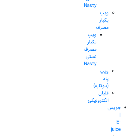
Nasty
ویپ
یکبار
مصرف
ویپ
یکبار
مصرف
نستی
Nasty
ویپ
پاد
(دوکاره)
قلیان
الکترونیکی
جویس
|
E-
juice