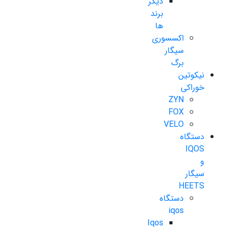
دیگر
برند
ها
اکسسوری
سیگار
برگ
نیکوتین
خوراکی
ZYN
FOX
VELO
دستگاه
IQOS
و
سیگار
HEETS
دستگاه
iqos
Iqos