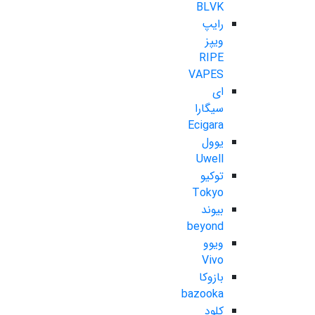
BLVK
رایپ
ویپز
RIPE
VAPES
ای
سیگارا
Ecigara
یوول
Uwell
توکیو
Tokyo
بیوند
beyond
ویوو
Vivo
بازوکا
bazooka
کلود