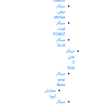
maxico
سیگار
موفی
Mofee
سیگار
فوندز
FONDZ
سیگار
SLIX
سیگار
های
3
DUA
سیگار
نوسو
Nuso
سفارش
اروپا
سیگار