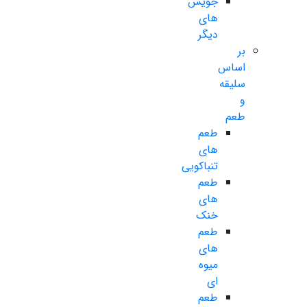
جویس
های
دیگر
بر
اساس
سلیقه
و
طعم
طعم
های
تنباکویی
طعم
های
خنک
طعم
های
میوه
ای
طعم