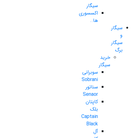
سیگار
اکسسوری
ها..
سیگار
و
سیگار
برگ
خرید
سیگار
سوبرانی
Sobrani
سناتور
Senaor
کاپتان
بلک
Captain
Black
آل