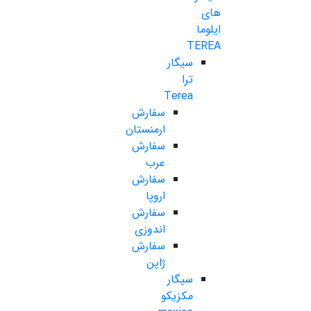
های
ایلوما
TEREA
سیگار
ترا
Terea
سفارش
ارمنستان
سفارش
عرب
سفارش
اروپا
سفارش
اندوزی
سفارش
ژاپن
سیگار
مکزیکو