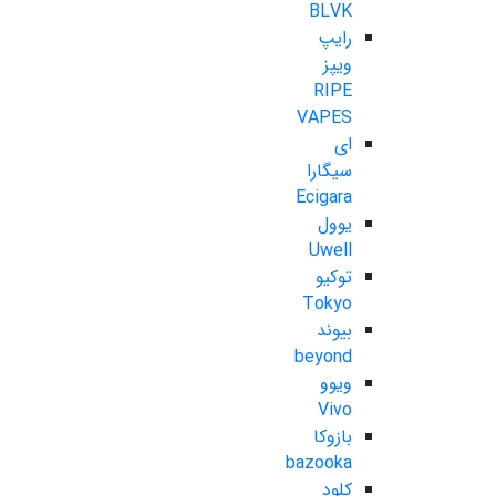
BLVK
رایپ
ویپز
RIPE
VAPES
ای
سیگارا
Ecigara
یوول
Uwell
توکیو
Tokyo
بیوند
beyond
ویوو
Vivo
بازوکا
bazooka
کلود