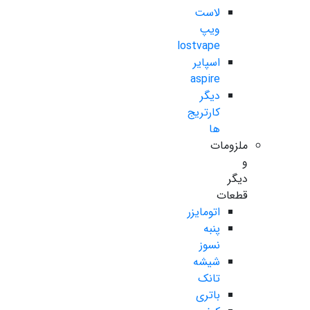
لاست
ویپ
lostvape
اسپایر
aspire
دیگر
کارتریج
ها
ملزومات
و
دیگر
قطعات
اتومایزر
پنبه
نسوز
شیشه
تانک
باتری