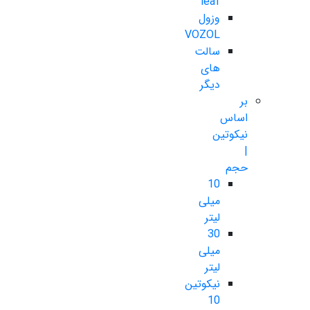
leaf
وزول
VOZOL
سالت
های
دیگر
بر
اساس
نیکوتین
|
حجم
10
میلی
لیتر
30
میلی
لیتر
نیکوتین
10