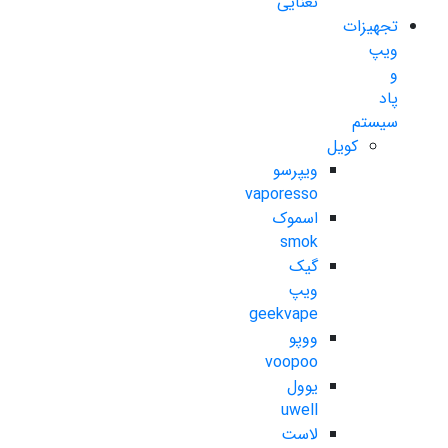
نعنایی
تجهیزات
ویپ
و
پاد
سیستم
کویل
ویپرسو
vaporesso
اسموک
smok
گیک
ویپ
geekvape
ووپو
voopoo
یوول
uwell
لاست