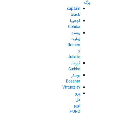
برگ
captain
black
کوهیبا
Cohiba
رومئو
ژولیت
Romeo
y
Julieta
گورخا
Gurkha
بوسنر
Bossner
Virtuozity
پرو
دل
اورو
PURO