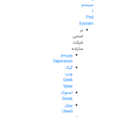
سیستم
|
Pod
System
بر
اساس
شرکت
سازنده
ویپرسو
Vaporesso
گیک
ویپ
Geek
Vpae
اسموک
Smok
یوول
Uwell