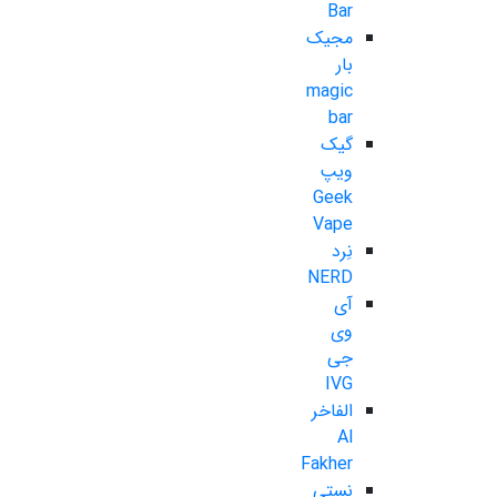
Bar
مجیک
بار
magic
bar
گیک
ویپ
Geek
Vape
نِرد
NERD
آی
وی
جی
IVG
الفاخر
Al
Fakher
نستی