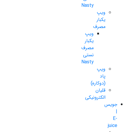
Nasty
ویپ
یکبار
مصرف
ویپ
یکبار
مصرف
نستی
Nasty
ویپ
پاد
(دوکاره)
قلیان
الکترونیکی
جویس
|
E-
juice