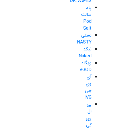
DR.VAPES
پاد
سالت
Pod
Salt
نستی
NASTY
نیکد
Naked
ویگاد
VGOD
آی
وی
جی
IVG
بی
ال
وی
کی