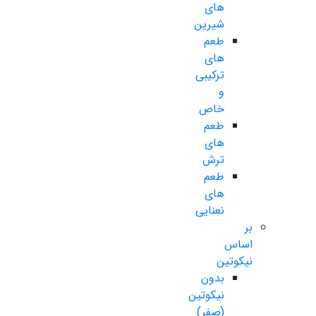
های
شیرین
طعم
های
ترکیبی
و
خاص
طعم
های
ترش
طعم
های
نعنایی
بر
اساس
نیکوتین
بدون
نیکوتین
(صفر)