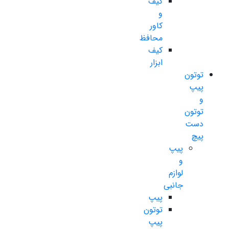
کیف
و
کاور
محافظ
کیف
ابزار
توتون
پیپ
و
توتون
دست
پیچ
پیپ
و
لوازم
جانبی
پیپ
توتون
پیپ