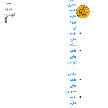
سبد
دسری
خرید
طعم
تومان
۰
های
0
میوه
ای
طعم
های
خنک
طعم
های
ترکیبی
و
خاص
طعم
های
شیرین
طعم
های