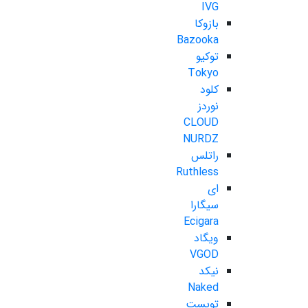
IVG
بازوکا
Bazooka
توکیو
Tokyo
کلود
نوردز
CLOUD
NURDZ
راتلس
Ruthless
ای
سیگارا
Ecigara
ویگاد
VGOD
نیکد
Naked
تویست