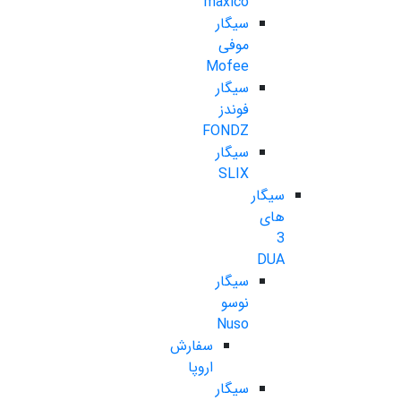
maxico
سیگار
موفی
Mofee
سیگار
فوندز
FONDZ
سیگار
SLIX
سیگار
های
3
DUA
سیگار
نوسو
Nuso
سفارش
اروپا
سیگار