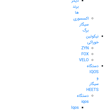
دیگر
برند
ها
اکسسوری
سیگار
برگ
نیکوتین
خوراکی
ZYN
FOX
VELO
دستگاه
IQOS
و
سیگار
HEETS
دستگاه
iqos
Iqos