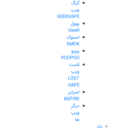
گیگ
ویپ
GEEKVAPE
یوول
Uwell
اسموک
SMOK
ووپو
VOOPOO
لاست
ویپ
LOST
VAPE
اسپایر
ASPIRE
دیگر
ویپ
ها
پاد