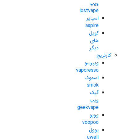
ویپ
lostvape
اسپایر
aspire
کویل
های
دیگر
کارتریج
ویپرسو
vaporesso
اسموک
smok
گیک
ویپ
geekvape
ووپو
voopoo
یوول
uwell