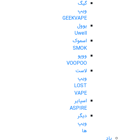
گیگ
ویپ
GEEKVAPE
یوول
Uwell
اسموک
SMOK
ووپو
VOOPOO
لاست
ویپ
LOST
VAPE
اسپایر
ASPIRE
دیگر
ویپ
ها
پاد