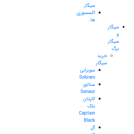
سیگار
اکسسوری
ها..
سیگار
و
سیگار
برگ
خرید
سیگار
سوبرانی
Sobrani
سناتور
Senaor
کاپتان
بلک
Captain
Black
آل