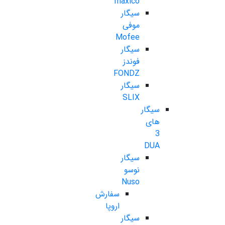
maxico
سیگار
موفی
Mofee
سیگار
فوندز
FONDZ
سیگار
SLIX
سیگار
های
3
DUA
سیگار
نوسو
Nuso
سفارش
اروپا
سیگار