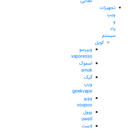
نعنایی
تجهیزات
ویپ
و
پاد
سیستم
کویل
ویپرسو
vaporesso
اسموک
smok
گیک
ویپ
geekvape
ووپو
voopoo
یوول
uwell
لاست