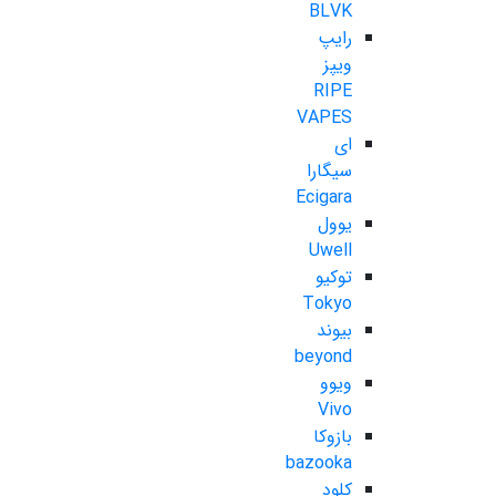
BLVK
رایپ
ویپز
RIPE
VAPES
ای
سیگارا
Ecigara
یوول
Uwell
توکیو
Tokyo
بیوند
beyond
ویوو
Vivo
بازوکا
bazooka
کلود