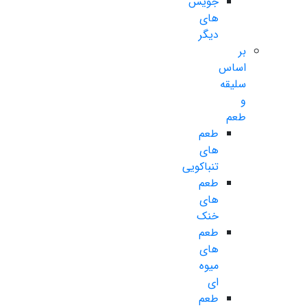
جویس
های
دیگر
بر
اساس
سلیقه
و
طعم
طعم
های
تنباکویی
طعم
های
خنک
طعم
های
میوه
ای
طعم