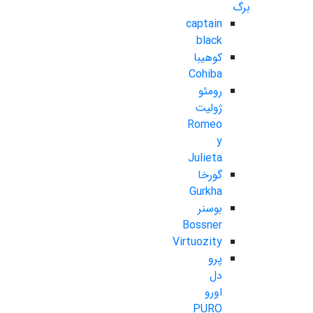
برگ
captain
black
کوهیبا
Cohiba
رومئو
ژولیت
Romeo
y
Julieta
گورخا
Gurkha
بوسنر
Bossner
Virtuozity
پرو
دل
اورو
PURO