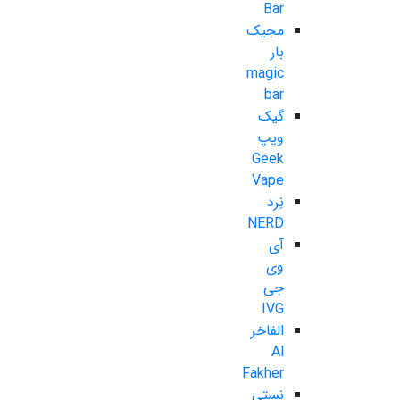
Bar
مجیک
بار
magic
bar
گیک
ویپ
Geek
Vape
نِرد
NERD
آی
وی
جی
IVG
الفاخر
Al
Fakher
نستی