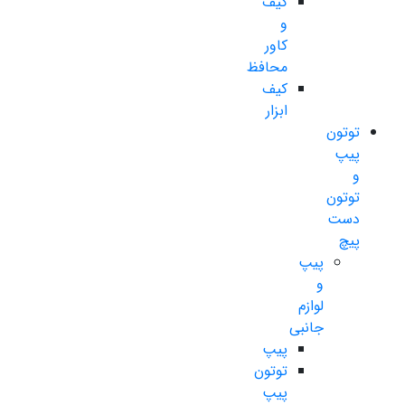
کیف
و
کاور
محافظ
کیف
ابزار
توتون
پیپ
و
توتون
دست
پیچ
پیپ
و
لوازم
جانبی
پیپ
توتون
پیپ