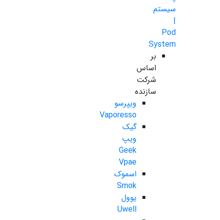
سیستم
|
Pod
System
بر
اساس
شرکت
سازنده
ویپرسو
Vaporesso
گیک
ویپ
Geek
Vpae
اسموک
Smok
یوول
Uwell