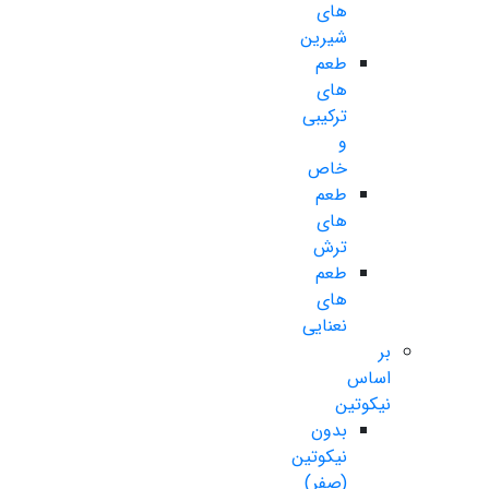
های
شیرین
طعم
های
ترکیبی
و
خاص
طعم
های
ترش
طعم
های
نعنایی
بر
اساس
نیکوتین
بدون
نیکوتین
(صفر)