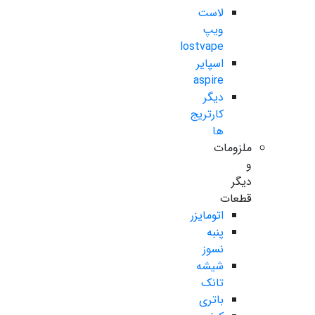
لاست
ویپ
lostvape
اسپایر
aspire
دیگر
کارتریج
ها
ملزومات
و
دیگر
قطعات
اتومایزر
پنبه
نسوز
شیشه
تانک
باتری