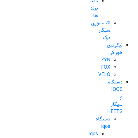
دیگر
برند
ها
اکسسوری
سیگار
برگ
نیکوتین
خوراکی
ZYN
FOX
VELO
دستگاه
IQOS
و
سیگار
HEETS
دستگاه
iqos
Iqos