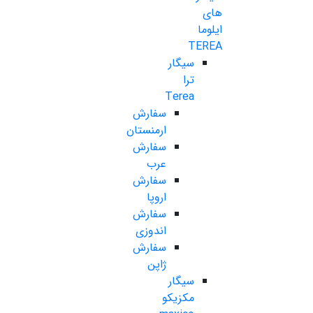
های
ایلوما
TEREA
سیگار
ترا
Terea
سفارش
ارمنستان
سفارش
عرب
سفارش
اروپا
سفارش
اندوزی
سفارش
ژاپن
سیگار
مکزیکو