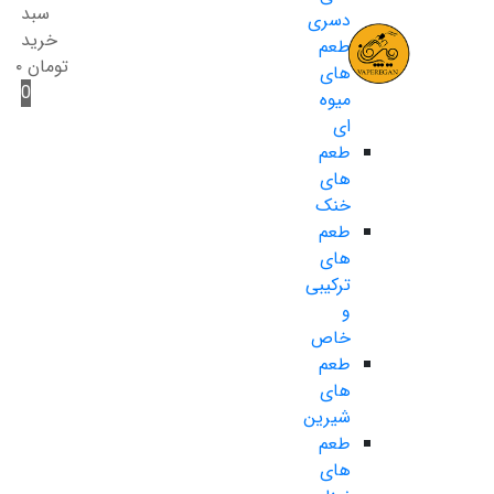
سبد
دسری
خرید
طعم
تومان
۰
های
0
میوه
ای
طعم
های
خنک
طعم
های
ترکیبی
و
خاص
طعم
های
شیرین
طعم
های