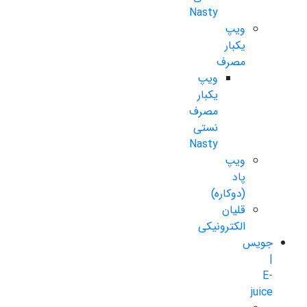
Nasty
ویپ
یکبار
مصرف
ویپ
یکبار
مصرف
نستی
Nasty
ویپ
پاد
(دوکاره)
قلیان
الکترونیکی
جویس
|
E-
juice