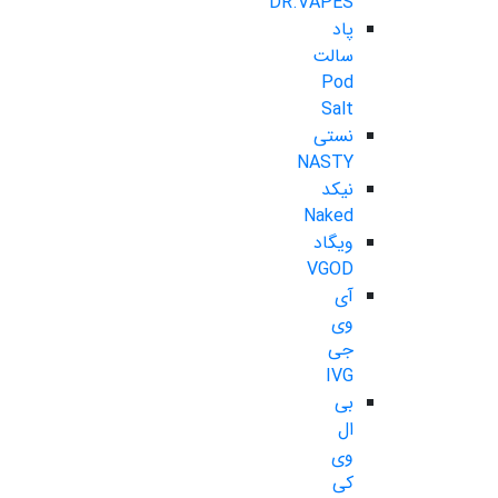
DR.VAPES
پاد
سالت
Pod
Salt
نستی
NASTY
نیکد
Naked
ویگاد
VGOD
آی
وی
جی
IVG
بی
ال
وی
کی