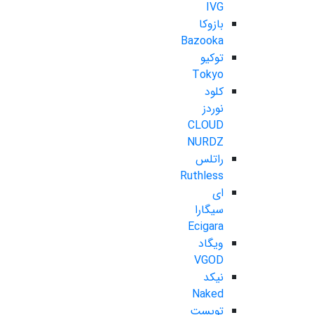
IVG
بازوکا
Bazooka
توکیو
Tokyo
کلود
نوردز
CLOUD
NURDZ
راتلس
Ruthless
ای
سیگارا
Ecigara
ویگاد
VGOD
نیکد
Naked
تویست