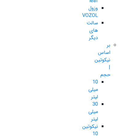
leaf
وزول
VOZOL
سالت
های
دیگر
بر
اساس
نیکوتین
|
حجم
10
میلی
لیتر
30
میلی
لیتر
نیکوتین
10