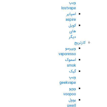
ویپ
lostvape
اسپایر
aspire
کویل
های
دیگر
کارتریج
ویپرسو
vaporesso
اسموک
smok
گیک
ویپ
geekvape
ووپو
voopoo
یوول
uwell