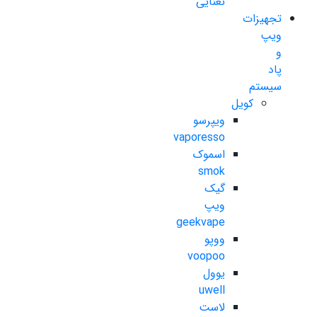
نعنایی
تجهیزات
ویپ
و
پاد
سیستم
کویل
ویپرسو
vaporesso
اسموک
smok
گیک
ویپ
geekvape
ووپو
voopoo
یوول
uwell
لاست