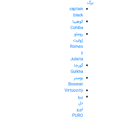
برگ
captain
black
کوهیبا
Cohiba
رومئو
ژولیت
Romeo
y
Julieta
گورخا
Gurkha
بوسنر
Bossner
Virtuozity
پرو
دل
اورو
PURO