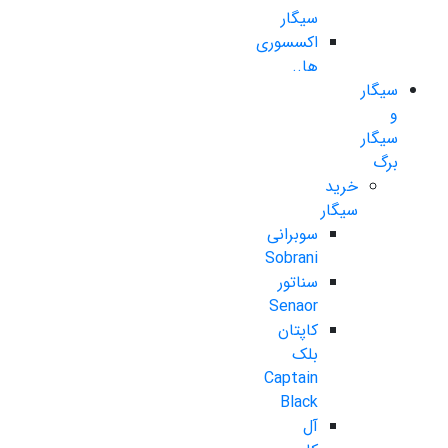
سیگار
اکسسوری
ها..
سیگار
و
سیگار
برگ
خرید
سیگار
سوبرانی
Sobrani
سناتور
Senaor
کاپتان
بلک
Captain
Black
آل