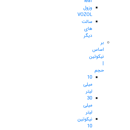
leaf
وزول
VOZOL
سالت
های
دیگر
بر
اساس
نیکوتین
|
حجم
10
میلی
لیتر
30
میلی
لیتر
نیکوتین
10