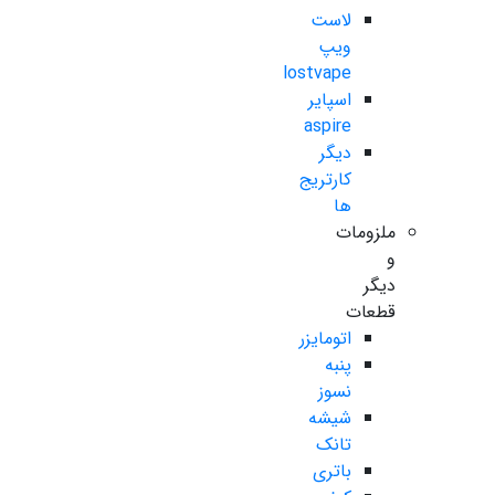
لاست
ویپ
lostvape
اسپایر
aspire
دیگر
کارتریج
ها
ملزومات
و
دیگر
قطعات
اتومایزر
پنبه
نسوز
شیشه
تانک
باتری