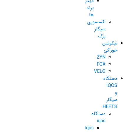
دیگر
برند
ها
اکسسوری
سیگار
برگ
نیکوتین
خوراکی
ZYN
FOX
VELO
دستگاه
IQOS
و
سیگار
HEETS
دستگاه
iqos
Iqos