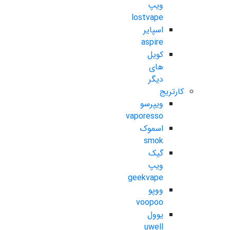
ویپ
lostvape
اسپایر
aspire
کویل
های
دیگر
کارتریج
ویپرسو
vaporesso
اسموک
smok
گیک
ویپ
geekvape
ووپو
voopoo
یوول
uwell