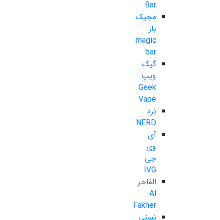
Bar
مجیک
بار
magic
bar
گیک
ویپ
Geek
Vape
نِرد
NERD
آی
وی
جی
IVG
الفاخر
Al
Fakher
نستی