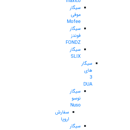
maxico
سیگار
موفی
Mofee
سیگار
فوندز
FONDZ
سیگار
SLIX
سیگار
های
3
DUA
سیگار
نوسو
Nuso
سفارش
اروپا
سیگار