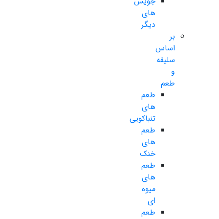
جویس
های
دیگر
بر
اساس
سلیقه
و
طعم
طعم
های
تنباکویی
طعم
های
خنک
طعم
های
میوه
ای
طعم