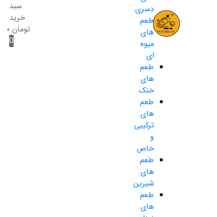
سبد
دسری
خرید
طعم
تومان
۰
های
0
میوه
ای
طعم
های
خنک
طعم
های
ترکیبی
و
خاص
طعم
های
شیرین
طعم
های