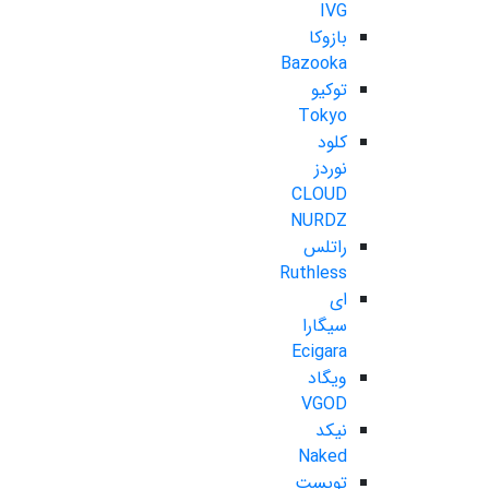
IVG
بازوکا
Bazooka
توکیو
Tokyo
کلود
نوردز
CLOUD
NURDZ
راتلس
Ruthless
ای
سیگارا
Ecigara
ویگاد
VGOD
نیکد
Naked
تویست