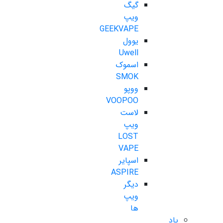
گیگ
ویپ
GEEKVAPE
یوول
Uwell
اسموک
SMOK
ووپو
VOOPOO
لاست
ویپ
LOST
VAPE
اسپایر
ASPIRE
دیگر
ویپ
ها
پاد