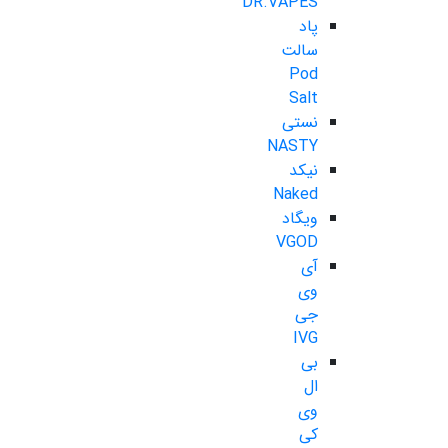
DR.VAPES
پاد
سالت
Pod
Salt
نستی
NASTY
نیکد
Naked
ویگاد
VGOD
آی
وی
جی
IVG
بی
ال
وی
کی