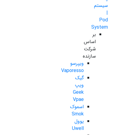
سیستم
|
Pod
System
بر
اساس
شرکت
سازنده
ویپرسو
Vaporesso
گیک
ویپ
Geek
Vpae
اسموک
Smok
یوول
Uwell