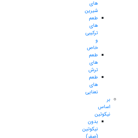
های
شیرین
طعم
های
ترکیبی
و
خاص
طعم
های
ترش
طعم
های
نعنایی
بر
اساس
نیکوتین
بدون
نیکوتین
(صفر)