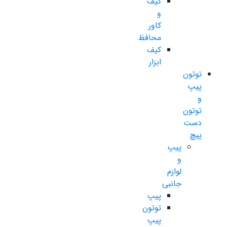
کیف
و
کاور
محافظ
کیف
ابزار
توتون
پیپ
و
توتون
دست
پیچ
پیپ
و
لوازم
جانبی
پیپ
توتون
پیپ