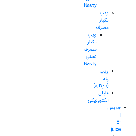
Nasty
ویپ
یکبار
مصرف
ویپ
یکبار
مصرف
نستی
Nasty
ویپ
پاد
(دوکاره)
قلیان
الکترونیکی
جویس
|
E-
juice