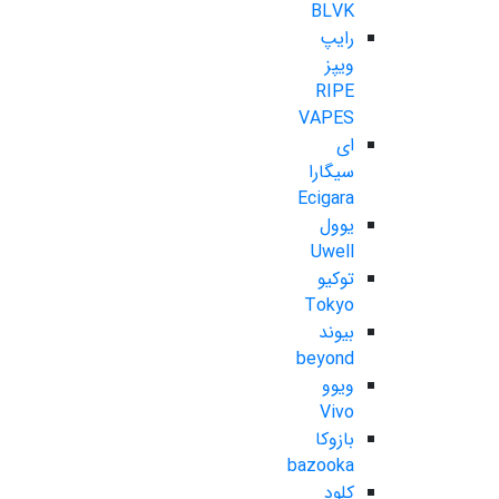
BLVK
رایپ
ویپز
RIPE
VAPES
ای
سیگارا
Ecigara
یوول
Uwell
توکیو
Tokyo
بیوند
beyond
ویوو
Vivo
بازوکا
bazooka
کلود