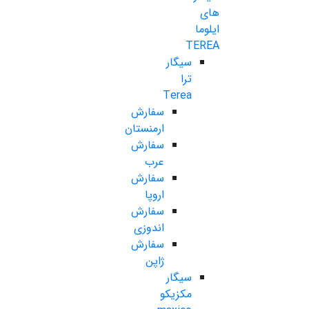
های
ایلوما
TEREA
سیگار
ترا
Terea
سفارش
ارمنستان
سفارش
عرب
سفارش
اروپا
سفارش
اندوزی
سفارش
ژاپن
سیگار
مکزیکو