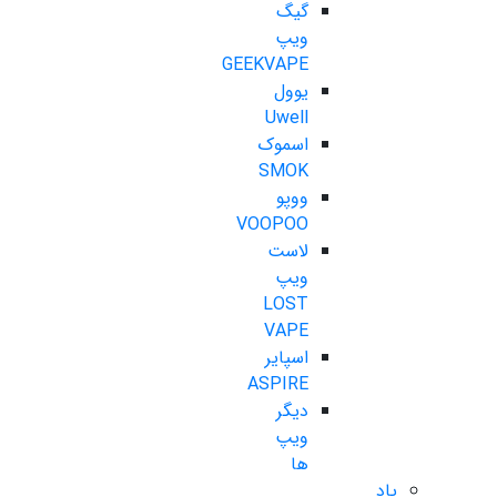
گیگ
ویپ
GEEKVAPE
یوول
Uwell
اسموک
SMOK
ووپو
VOOPOO
لاست
ویپ
LOST
VAPE
اسپایر
ASPIRE
دیگر
ویپ
ها
پاد