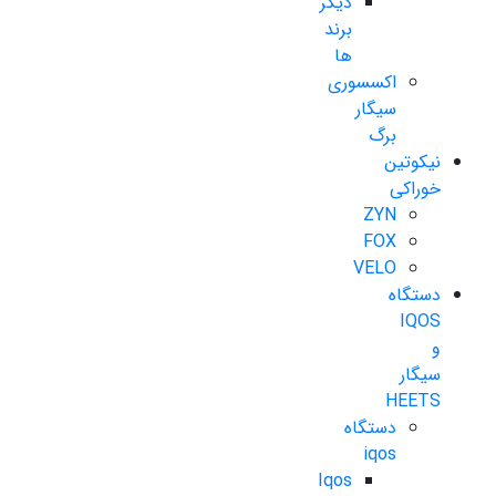
دیگر
برند
ها
اکسسوری
سیگار
برگ
نیکوتین
خوراکی
ZYN
FOX
VELO
دستگاه
IQOS
و
سیگار
HEETS
دستگاه
iqos
Iqos