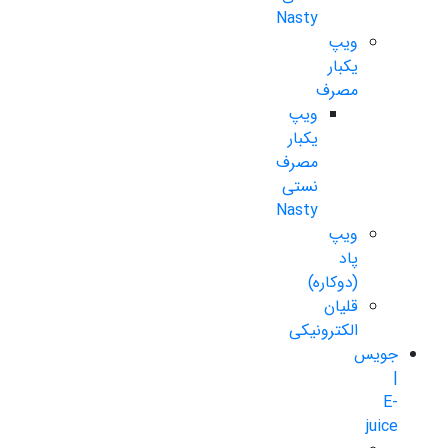
Nasty
ویپ
یکبار
مصرف
ویپ
یکبار
مصرف
نستی
Nasty
ویپ
پاد
(دوکاره)
قلیان
الکترونیکی
جویس
|
E-
juice