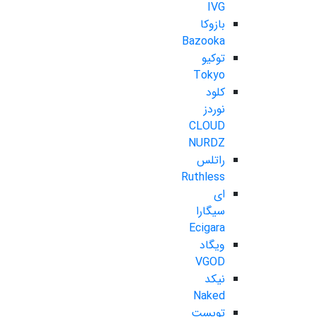
IVG
بازوکا
Bazooka
توکیو
Tokyo
کلود
نوردز
CLOUD
NURDZ
راتلس
Ruthless
ای
سیگارا
Ecigara
ویگاد
VGOD
نیکد
Naked
تویست