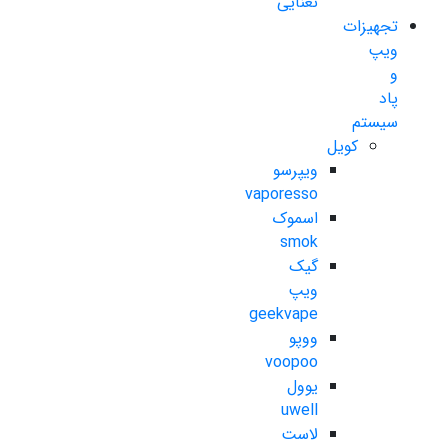
نعنایی
تجهیزات
ویپ
و
پاد
سیستم
کویل
ویپرسو
vaporesso
اسموک
smok
گیک
ویپ
geekvape
ووپو
voopoo
یوول
uwell
لاست