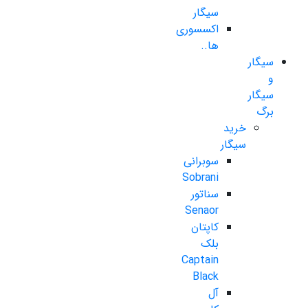
سیگار
اکسسوری
ها..
سیگار
و
سیگار
برگ
خرید
سیگار
سوبرانی
Sobrani
سناتور
Senaor
کاپتان
بلک
Captain
Black
آل