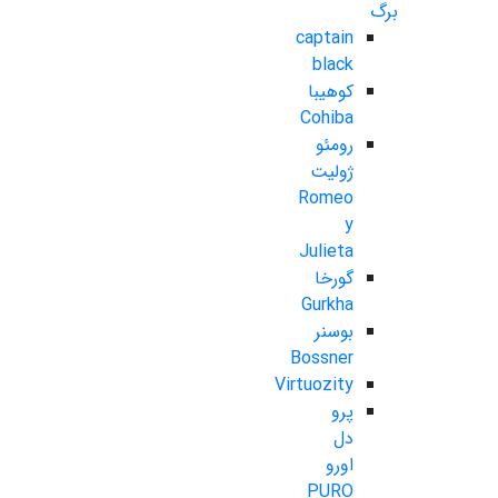
برگ
captain
black
کوهیبا
Cohiba
رومئو
ژولیت
Romeo
y
Julieta
گورخا
Gurkha
بوسنر
Bossner
Virtuozity
پرو
دل
اورو
PURO