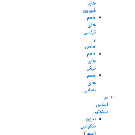
های
شیرین
طعم
های
ترکیبی
و
خاص
طعم
های
ترش
طعم
های
نعنایی
بر
اساس
نیکوتین
بدون
نیکوتین
(صفر)