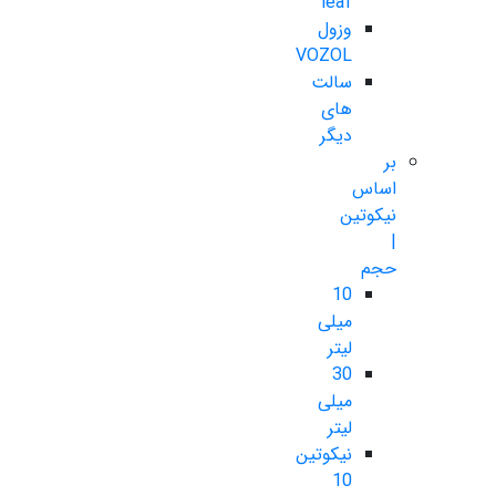
leaf
وزول
VOZOL
سالت
های
دیگر
بر
اساس
نیکوتین
|
حجم
10
میلی
لیتر
30
میلی
لیتر
نیکوتین
10