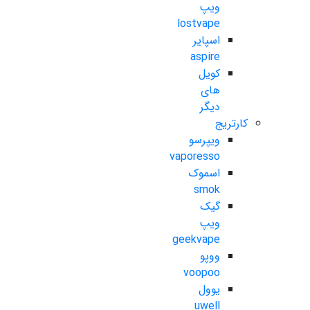
ویپ
lostvape
اسپایر
aspire
کویل
های
دیگر
کارتریج
ویپرسو
vaporesso
اسموک
smok
گیک
ویپ
geekvape
ووپو
voopoo
یوول
uwell