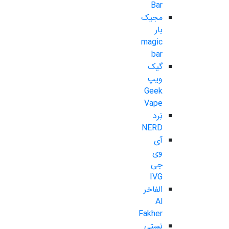
Bar
مجیک
بار
magic
bar
گیک
ویپ
Geek
Vape
نِرد
NERD
آی
وی
جی
IVG
الفاخر
Al
Fakher
نستی