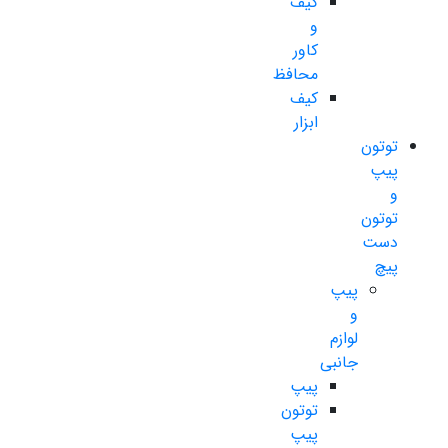
کیف
و
کاور
محافظ
کیف
ابزار
توتون
پیپ
و
توتون
دست
پیچ
پیپ
و
لوازم
جانبی
پیپ
توتون
پیپ