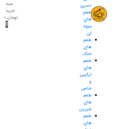
سبد
دسری
خرید
طعم
تومان
۰
های
0
میوه
ای
طعم
های
خنک
طعم
های
ترکیبی
و
خاص
طعم
های
شیرین
طعم
های