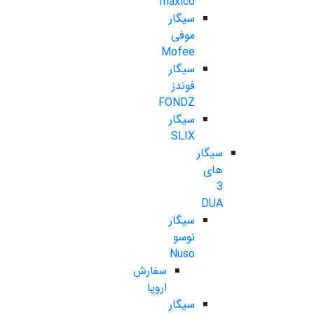
maxico
سیگار
موفی
Mofee
سیگار
فوندز
FONDZ
سیگار
SLIX
سیگار
های
3
DUA
سیگار
نوسو
Nuso
سفارش
اروپا
سیگار