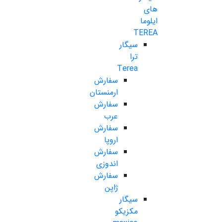
های
ایلوما
TEREA
سیگار
ترا
Terea
سفارش
ارمنستان
سفارش
عرب
سفارش
اروپا
سفارش
اندوزی
سفارش
ژاپن
سیگار
مکزیکو