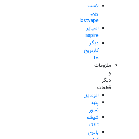
لاست
ویپ
lostvape
اسپایر
aspire
دیگر
کارتریج
ها
ملزومات
و
دیگر
قطعات
اتومایزر
پنبه
نسوز
شیشه
تانک
باتری