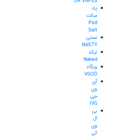
DR.VAPES
پاد
سالت
Pod
Salt
نستی
NASTY
نیکد
Naked
ویگاد
VGOD
آی
وی
جی
IVG
بی
ال
وی
کی