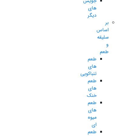
جویس
های
دیگر
بر
اساس
سلیقه
و
طعم
طعم
های
تنباکویی
طعم
های
خنک
طعم
های
میوه
ای
طعم