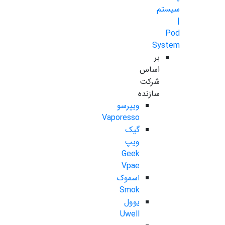
سیستم
|
Pod
System
بر
اساس
شرکت
سازنده
ویپرسو
Vaporesso
گیک
ویپ
Geek
Vpae
اسموک
Smok
یوول
Uwell