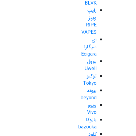
BLVK
رایپ
ویپز
RIPE
VAPES
ای
سیگارا
Ecigara
یوول
Uwell
توکیو
Tokyo
بیوند
beyond
ویوو
Vivo
بازوکا
bazooka
کلود