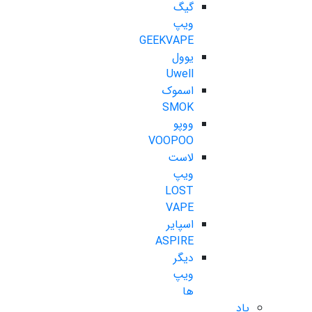
گیگ
ویپ
GEEKVAPE
یوول
Uwell
اسموک
SMOK
ووپو
VOOPOO
لاست
ویپ
LOST
VAPE
اسپایر
ASPIRE
دیگر
ویپ
ها
پاد