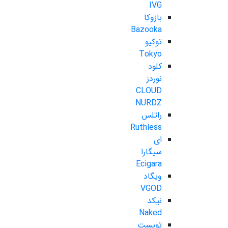
IVG
بازوکا
Bazooka
توکیو
Tokyo
کلود
نوردز
CLOUD
NURDZ
راتلس
Ruthless
ای
سیگارا
Ecigara
ویگاد
VGOD
نیکد
Naked
تویست