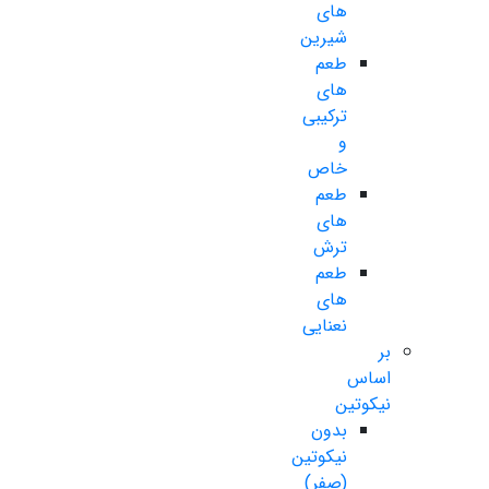
های
شیرین
طعم
های
ترکیبی
و
خاص
طعم
های
ترش
طعم
های
نعنایی
بر
اساس
نیکوتین
بدون
نیکوتین
(صفر)