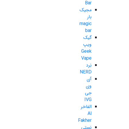
Bar
مجیک
بار
magic
bar
گیک
ویپ
Geek
Vape
نِرد
NERD
آی
وی
جی
IVG
الفاخر
Al
Fakher
نستی