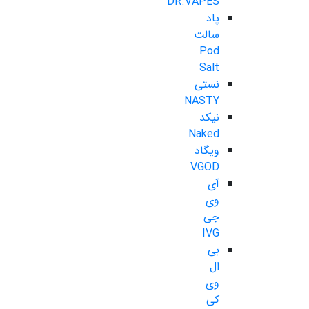
DR.VAPES
پاد
سالت
Pod
Salt
نستی
NASTY
نیکد
Naked
ویگاد
VGOD
آی
وی
جی
IVG
بی
ال
وی
کی