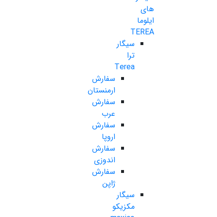
های
ایلوما
TEREA
سیگار
ترا
Terea
سفارش
ارمنستان
سفارش
عرب
سفارش
اروپا
سفارش
اندوزی
سفارش
ژاپن
سیگار
مکزیکو