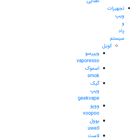
نعنایی
تجهیزات
ویپ
و
پاد
سیستم
کویل
ویپرسو
vaporesso
اسموک
smok
گیک
ویپ
geekvape
ووپو
voopoo
یوول
uwell
لاست