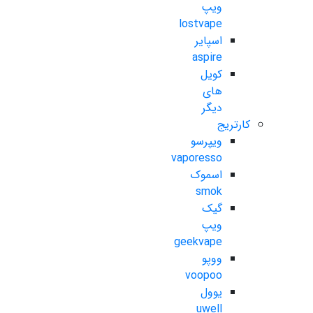
ویپ
lostvape
اسپایر
aspire
کویل
های
دیگر
کارتریج
ویپرسو
vaporesso
اسموک
smok
گیک
ویپ
geekvape
ووپو
voopoo
یوول
uwell