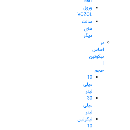
leaf
وزول
VOZOL
سالت
های
دیگر
بر
اساس
نیکوتین
|
حجم
10
میلی
لیتر
30
میلی
لیتر
نیکوتین
10