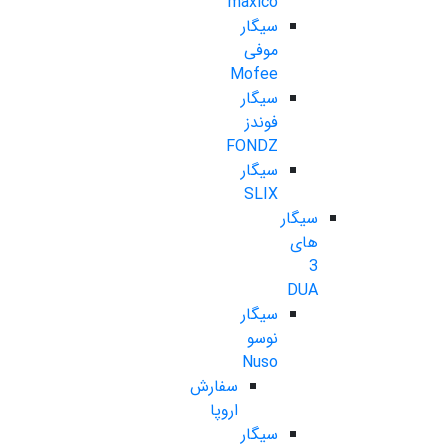
maxico
سیگار
موفی
Mofee
سیگار
فوندز
FONDZ
سیگار
SLIX
سیگار
های
3
DUA
سیگار
نوسو
Nuso
سفارش
اروپا
سیگار