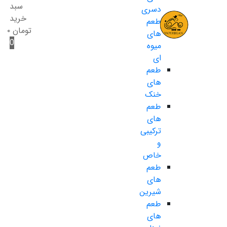
سبد
دسری
خرید
طعم
تومان
۰
های
0
میوه
ای
طعم
های
خنک
طعم
های
ترکیبی
و
خاص
طعم
های
شیرین
طعم
های