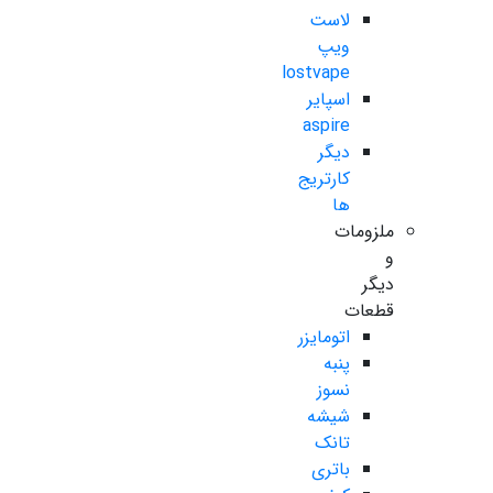
لاست
ویپ
lostvape
اسپایر
aspire
دیگر
کارتریج
ها
ملزومات
و
دیگر
قطعات
اتومایزر
پنبه
نسوز
شیشه
تانک
باتری