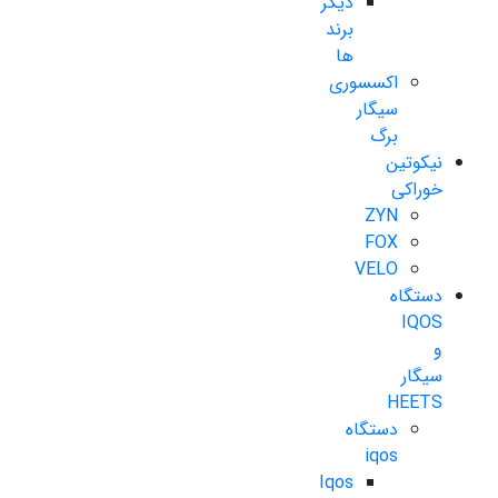
دیگر
برند
ها
اکسسوری
سیگار
برگ
نیکوتین
خوراکی
ZYN
FOX
VELO
دستگاه
IQOS
و
سیگار
HEETS
دستگاه
iqos
Iqos