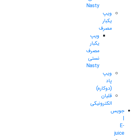
Nasty
ویپ
یکبار
مصرف
ویپ
یکبار
مصرف
نستی
Nasty
ویپ
پاد
(دوکاره)
قلیان
الکترونیکی
جویس
|
E-
juice