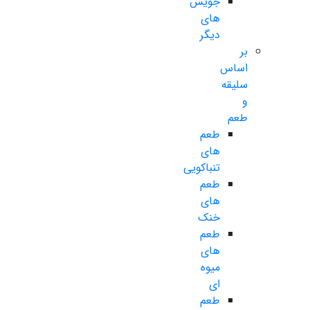
جویس
های
دیگر
بر
اساس
سلیقه
و
طعم
طعم
های
تنباکویی
طعم
های
خنک
طعم
های
میوه
ای
طعم