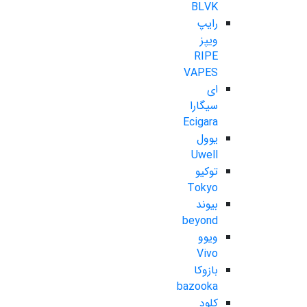
BLVK
رایپ
ویپز
RIPE
VAPES
ای
سیگارا
Ecigara
یوول
Uwell
توکیو
Tokyo
بیوند
beyond
ویوو
Vivo
بازوکا
bazooka
کلود