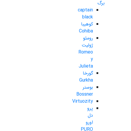
برگ
captain
black
کوهیبا
Cohiba
رومئو
ژولیت
Romeo
y
Julieta
گورخا
Gurkha
بوسنر
Bossner
Virtuozity
پرو
دل
اورو
PURO