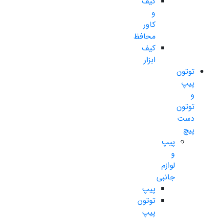
کیف
و
کاور
محافظ
کیف
ابزار
توتون
پیپ
و
توتون
دست
پیچ
پیپ
و
لوازم
جانبی
پیپ
توتون
پیپ