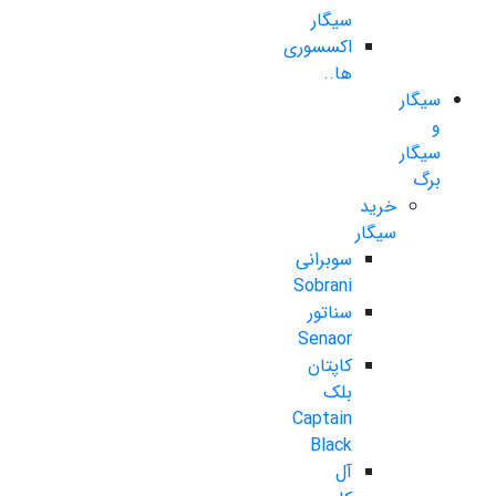
سیگار
اکسسوری
ها..
سیگار
و
سیگار
برگ
خرید
سیگار
سوبرانی
Sobrani
سناتور
Senaor
کاپتان
بلک
Captain
Black
آل