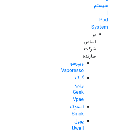
سیستم
|
Pod
System
بر
اساس
شرکت
سازنده
ویپرسو
Vaporesso
گیک
ویپ
Geek
Vpae
اسموک
Smok
یوول
Uwell