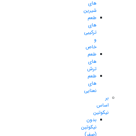
های
شیرین
طعم
های
ترکیبی
و
خاص
طعم
های
ترش
طعم
های
نعنایی
بر
اساس
نیکوتین
بدون
نیکوتین
(صفر)