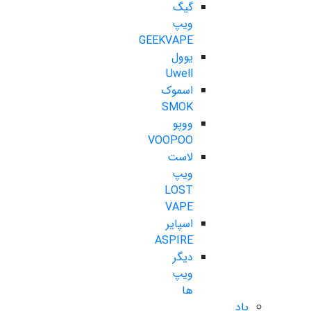
گیگ
ویپ
GEEKVAPE
یوول
Uwell
اسموک
SMOK
ووپو
VOOPOO
لاست
ویپ
LOST
VAPE
اسپایر
ASPIRE
دیگر
ویپ
ها
پاد