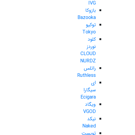
IVG
بازوکا
Bazooka
توکیو
Tokyo
کلود
نوردز
CLOUD
NURDZ
راتلس
Ruthless
ای
سیگارا
Ecigara
ویگاد
VGOD
نیکد
Naked
تویست