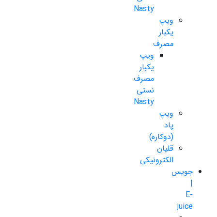
Nasty
ویپ
یکبار
مصرف
ویپ
یکبار
مصرف
نستی
Nasty
ویپ
پاد
(دوکاره)
قلیان
الکترونیکی
جویس
|
E-
juice