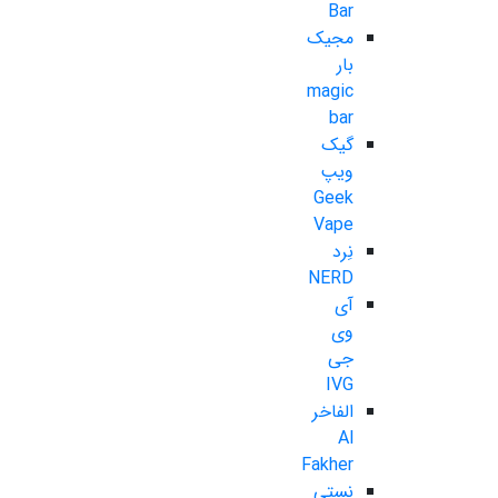
Bar
مجیک
بار
magic
bar
گیک
ویپ
Geek
Vape
نِرد
NERD
آی
وی
جی
IVG
الفاخر
Al
Fakher
نستی