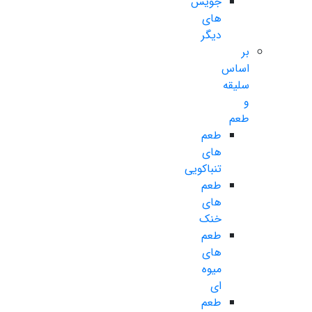
جویس
های
دیگر
بر
اساس
سلیقه
و
طعم
طعم
های
تنباکویی
طعم
های
خنک
طعم
های
میوه
ای
طعم