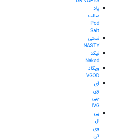
DR.VAPES
پاد
سالت
Pod
Salt
نستی
NASTY
نیکد
Naked
ویگاد
VGOD
آی
وی
جی
IVG
بی
ال
وی
کی