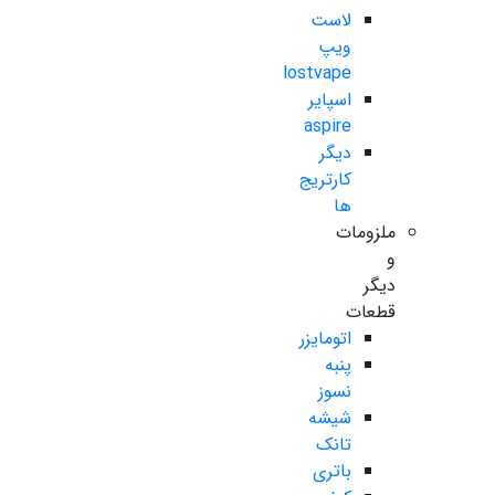
لاست
ویپ
lostvape
اسپایر
aspire
دیگر
کارتریج
ها
ملزومات
و
دیگر
قطعات
اتومایزر
پنبه
نسوز
شیشه
تانک
باتری