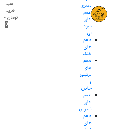
سبد
دسری
خرید
طعم
تومان
۰
های
0
میوه
ای
طعم
های
خنک
طعم
های
ترکیبی
و
خاص
طعم
های
شیرین
طعم
های