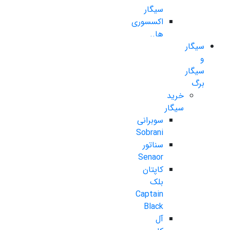
سیگار
اکسسوری
ها..
سیگار
و
سیگار
برگ
خرید
سیگار
سوبرانی
Sobrani
سناتور
Senaor
کاپتان
بلک
Captain
Black
آل