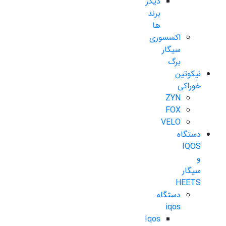
دیگر
برند
ها
اکسسوری
سیگار
برگ
نیکوتین
خوراکی
ZYN
FOX
VELO
دستگاه
IQOS
و
سیگار
HEETS
دستگاه
iqos
Iqos