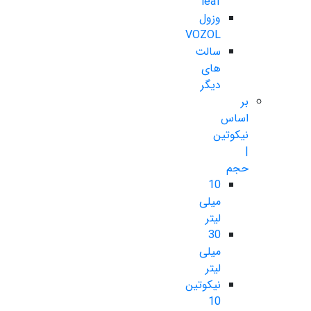
leaf
وزول
VOZOL
سالت
های
دیگر
بر
اساس
نیکوتین
|
حجم
10
میلی
لیتر
30
میلی
لیتر
نیکوتین
10