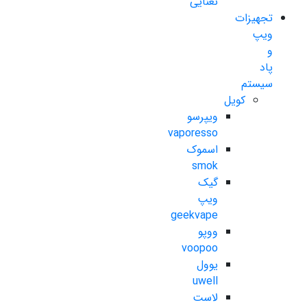
نعنایی
تجهیزات
ویپ
و
پاد
سیستم
کویل
ویپرسو
vaporesso
اسموک
smok
گیک
ویپ
geekvape
ووپو
voopoo
یوول
uwell
لاست