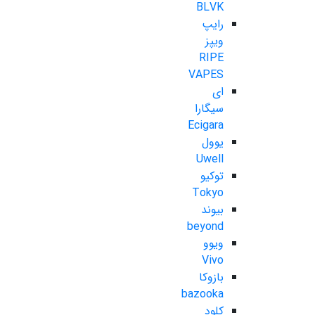
BLVK
رایپ
ویپز
RIPE
VAPES
ای
سیگارا
Ecigara
یوول
Uwell
توکیو
Tokyo
بیوند
beyond
ویوو
Vivo
بازوکا
bazooka
کلود