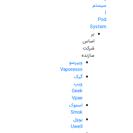
سیستم
|
Pod
System
بر
اساس
شرکت
سازنده
ویپرسو
Vaporesso
گیک
ویپ
Geek
Vpae
اسموک
Smok
یوول
Uwell