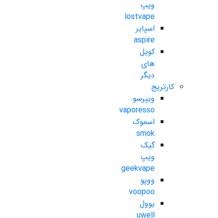
ویپ
lostvape
اسپایر
aspire
کویل
های
دیگر
کارتریج
ویپرسو
vaporesso
اسموک
smok
گیک
ویپ
geekvape
ووپو
voopoo
یوول
uwell