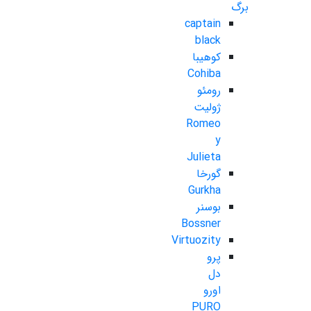
برگ
captain
black
کوهیبا
Cohiba
رومئو
ژولیت
Romeo
y
Julieta
گورخا
Gurkha
بوسنر
Bossner
Virtuozity
پرو
دل
اورو
PURO