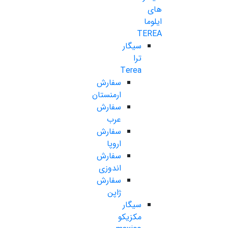
های
ایلوما
TEREA
سیگار
ترا
Terea
سفارش
ارمنستان
سفارش
عرب
سفارش
اروپا
سفارش
اندوزی
سفارش
ژاپن
سیگار
مکزیکو