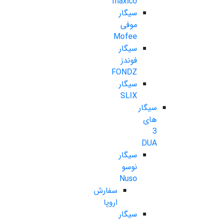
maxico
سیگار
موفی
Mofee
سیگار
فوندز
FONDZ
سیگار
SLIX
سیگار
های
3
DUA
سیگار
نوسو
Nuso
سفارش
اروپا
سیگار