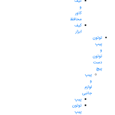
کیف
و
کاور
محافظ
کیف
ابزار
توتون
پیپ
و
توتون
دست
پیچ
پیپ
و
لوازم
جانبی
پیپ
توتون
پیپ