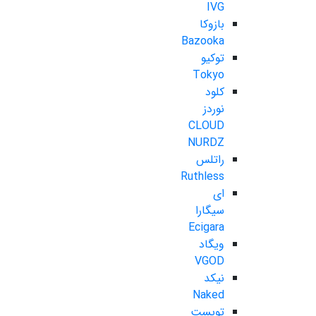
IVG
بازوکا
Bazooka
توکیو
Tokyo
کلود
نوردز
CLOUD
NURDZ
راتلس
Ruthless
ای
سیگارا
Ecigara
ویگاد
VGOD
نیکد
Naked
تویست