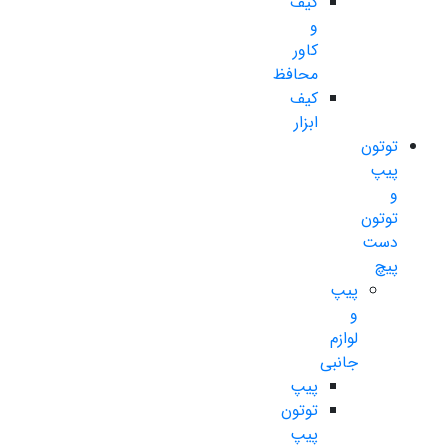
کیف
و
کاور
محافظ
کیف
ابزار
توتون
پیپ
و
توتون
دست
پیچ
پیپ
و
لوازم
جانبی
پیپ
توتون
پیپ