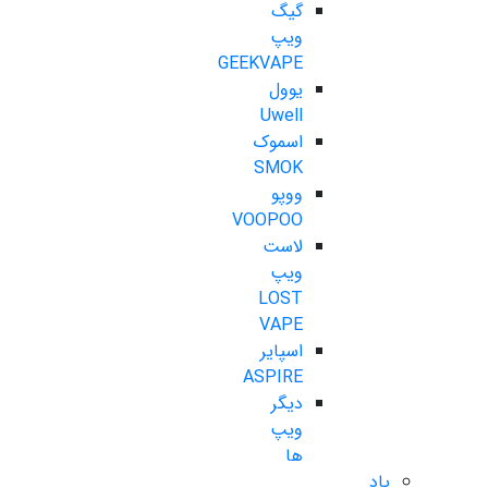
گیگ
ویپ
GEEKVAPE
یوول
Uwell
اسموک
SMOK
ووپو
VOOPOO
لاست
ویپ
LOST
VAPE
اسپایر
ASPIRE
دیگر
ویپ
ها
پاد