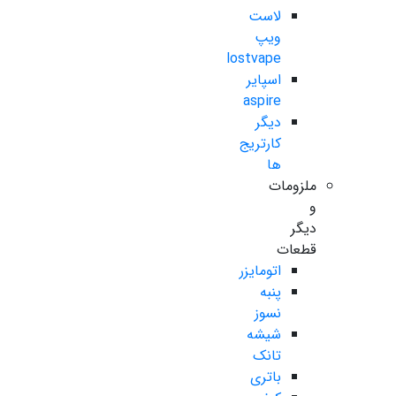
لاست
ویپ
lostvape
اسپایر
aspire
دیگر
کارتریج
ها
ملزومات
و
دیگر
قطعات
اتومایزر
پنبه
نسوز
شیشه
تانک
باتری