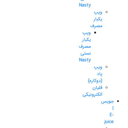
Nasty
ویپ
یکبار
مصرف
ویپ
یکبار
مصرف
نستی
Nasty
ویپ
پاد
(دوکاره)
قلیان
الکترونیکی
جویس
|
E-
juice