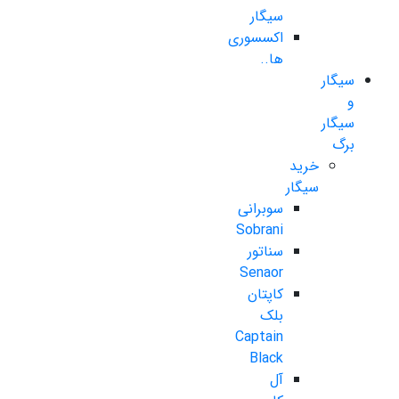
سیگار
اکسسوری
ها..
سیگار
و
سیگار
برگ
خرید
سیگار
سوبرانی
Sobrani
سناتور
Senaor
کاپتان
بلک
Captain
Black
آل