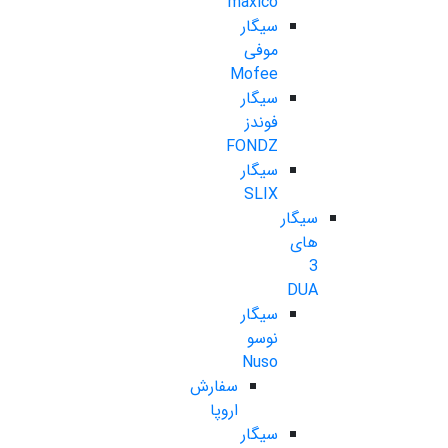
maxico
سیگار
موفی
Mofee
سیگار
فوندز
FONDZ
سیگار
SLIX
سیگار
های
3
DUA
سیگار
نوسو
Nuso
سفارش
اروپا
سیگار