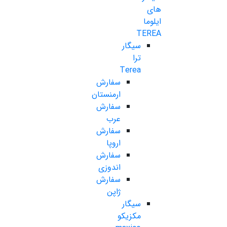
های
ایلوما
TEREA
سیگار
ترا
Terea
سفارش
ارمنستان
سفارش
عرب
سفارش
اروپا
سفارش
اندوزی
سفارش
ژاپن
سیگار
مکزیکو