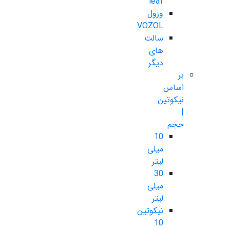
leaf
وزول
VOZOL
سالت
های
دیگر
بر
اساس
نیکوتین
|
حجم
10
میلی
لیتر
30
میلی
لیتر
نیکوتین
10