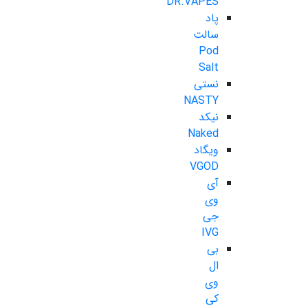
DR.VAPES
پاد
سالت
Pod
Salt
نستی
NASTY
نیکد
Naked
ویگاد
VGOD
آی
وی
جی
IVG
بی
ال
وی
کی