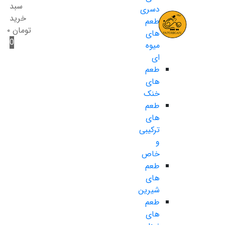
سبد
دسری
خرید
طعم
تومان
۰
های
0
میوه
ای
طعم
های
خنک
طعم
های
ترکیبی
و
خاص
طعم
های
شیرین
طعم
های