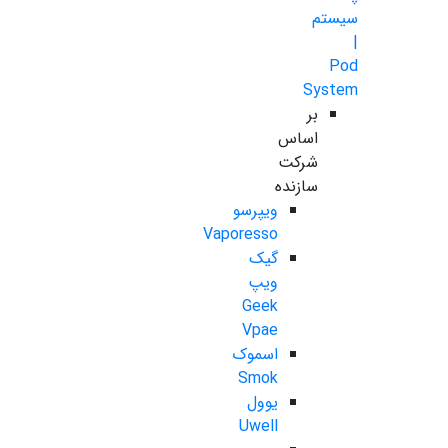
سیستم
|
Pod
System
بر
اساس
شرکت
سازنده
ویپرسو
Vaporesso
گیک
ویپ
Geek
Vpae
اسموک
Smok
یوول
Uwell