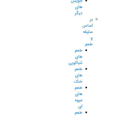
جویس
های
دیگر
بر
اساس
سلیقه
و
طعم
طعم
های
تنباکویی
طعم
های
خنک
طعم
های
میوه
ای
طعم