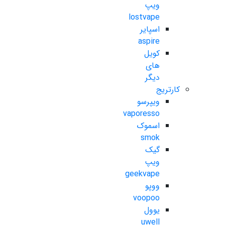
ویپ
lostvape
اسپایر
aspire
کویل
های
دیگر
کارتریج
ویپرسو
vaporesso
اسموک
smok
گیک
ویپ
geekvape
ووپو
voopoo
یوول
uwell