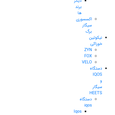
دیگر
برند
ها
اکسسوری
سیگار
برگ
نیکوتین
خوراکی
ZYN
FOX
VELO
دستگاه
IQOS
و
سیگار
HEETS
دستگاه
iqos
Iqos