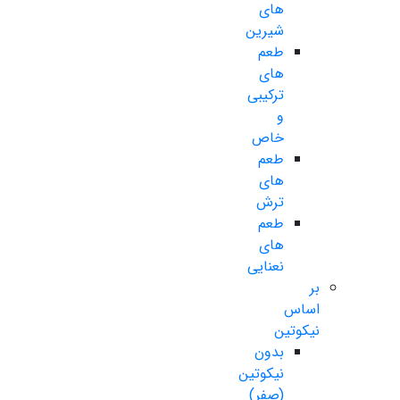
های
شیرین
طعم
های
ترکیبی
و
خاص
طعم
های
ترش
طعم
های
نعنایی
بر
اساس
نیکوتین
بدون
نیکوتین
(صفر)