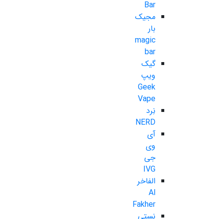
Bar
مجیک
بار
magic
bar
گیک
ویپ
Geek
Vape
نِرد
NERD
آی
وی
جی
IVG
الفاخر
Al
Fakher
نستی