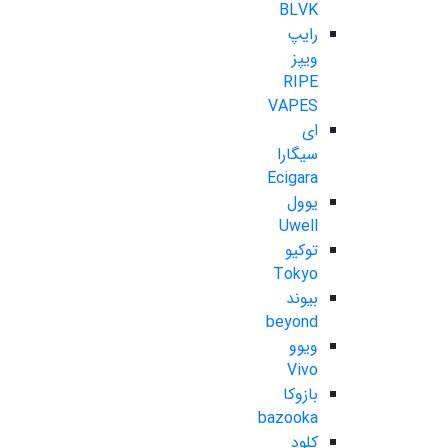
BLVK
رایپ
ویپز
RIPE
VAPES
ای
سیگارا
Ecigara
یوول
Uwell
توکیو
Tokyo
بیوند
beyond
ویوو
Vivo
بازوکا
bazooka
کلود