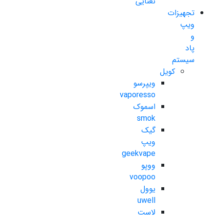
نعنایی
تجهیزات
ویپ
و
پاد
سیستم
کویل
ویپرسو
vaporesso
اسموک
smok
گیک
ویپ
geekvape
ووپو
voopoo
یوول
uwell
لاست