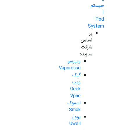
سیستم
|
Pod
System
بر
اساس
شرکت
سازنده
ویپرسو
Vaporesso
گیک
ویپ
Geek
Vpae
اسموک
Smok
یوول
Uwell