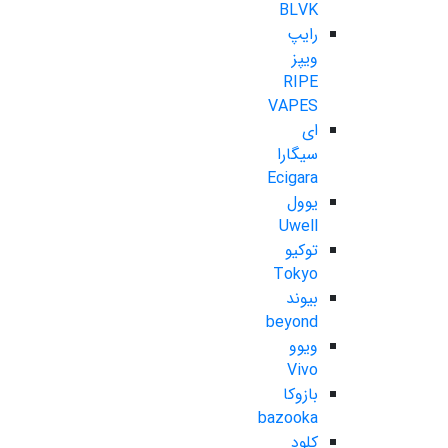
BLVK
رایپ
ویپز
RIPE
VAPES
ای
سیگارا
Ecigara
یوول
Uwell
توکیو
Tokyo
بیوند
beyond
ویوو
Vivo
بازوکا
bazooka
کلود