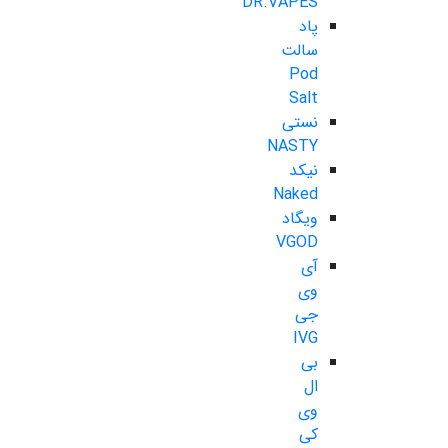
DR.VAPES
پاد
سالت
Pod
Salt
نستی
NASTY
نیکد
Naked
ویگاد
VGOD
آی
وی
جی
IVG
بی
ال
وی
کی