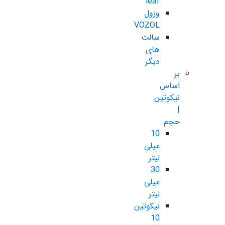
leaf
وزول
VOZOL
سالت
های
دیگر
بر
اساس
نیکوتین
|
حجم
10
میلی
لیتر
30
میلی
لیتر
نیکوتین
10