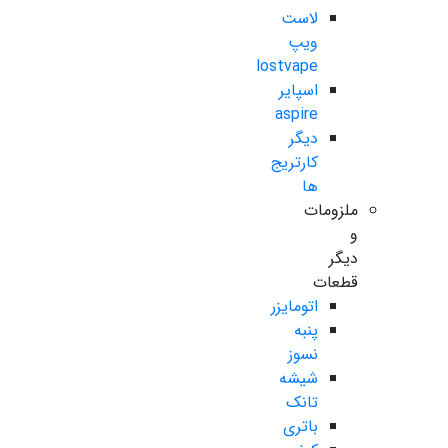
لاست
ویپ
lostvape
اسپایر
aspire
دیگر
کارتریج
ها
ملزومات
و
دیگر
قطعات
اتومایزر
پنبه
نسوز
شیشه
تانک
باتری