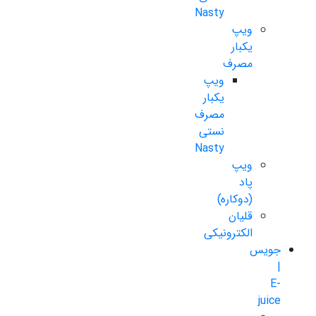
Nasty
ویپ
یکبار
مصرف
ویپ
یکبار
مصرف
نستی
Nasty
ویپ
پاد
(دوکاره)
قلیان
الکترونیکی
جویس
|
E-
juice