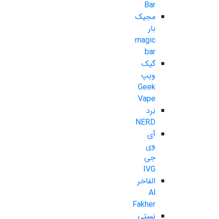
Bar
مجیک
بار
magic
bar
گیک
ویپ
Geek
Vape
نِرد
NERD
آی
وی
جی
IVG
الفاخر
Al
Fakher
نستی