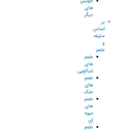
جویس
های
دیگر
بر
اساس
سلیقه
و
طعم
طعم
های
تنباکویی
طعم
های
خنک
طعم
های
میوه
ای
طعم