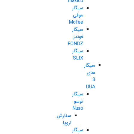
maxico
سیگار
موفی
Mofee
سیگار
فوندز
FONDZ
سیگار
SLIX
سیگار
های
3
DUA
سیگار
نوسو
Nuso
سفارش
اروپا
سیگار