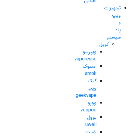
نعنایی
تجهیزات
ویپ
و
پاد
سیستم
کویل
ویپرسو
vaporesso
اسموک
smok
گیک
ویپ
geekvape
ووپو
voopoo
یوول
uwell
لاست