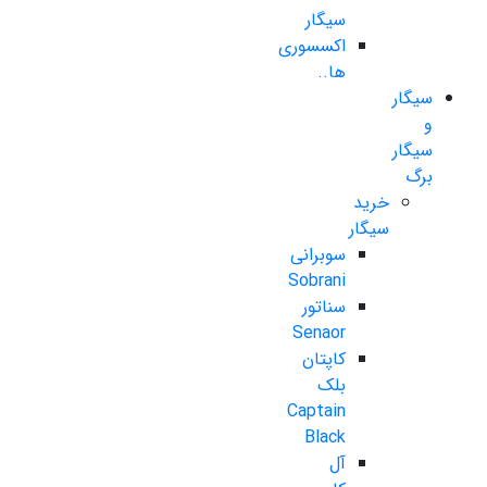
سیگار
اکسسوری
ها..
سیگار
و
سیگار
برگ
خرید
سیگار
سوبرانی
Sobrani
سناتور
Senaor
کاپتان
بلک
Captain
Black
آل