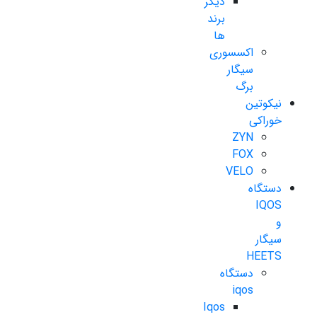
دیگر
برند
ها
اکسسوری
سیگار
برگ
نیکوتین
خوراکی
ZYN
FOX
VELO
دستگاه
IQOS
و
سیگار
HEETS
دستگاه
iqos
Iqos