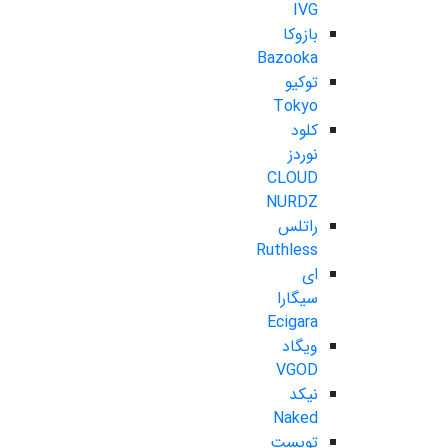
IVG
بازوکا
Bazooka
توکیو
Tokyo
کلود
نوردز
CLOUD
NURDZ
راتلس
Ruthless
ای
سیگارا
Ecigara
ویگاد
VGOD
نیکد
Naked
تویست