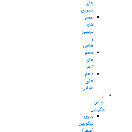
های
شیرین
طعم
های
ترکیبی
و
خاص
طعم
های
ترش
طعم
های
نعنایی
بر
اساس
نیکوتین
بدون
نیکوتین
(صفر)