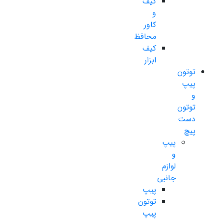
کیف
و
کاور
محافظ
کیف
ابزار
توتون
پیپ
و
توتون
دست
پیچ
پیپ
و
لوازم
جانبی
پیپ
توتون
پیپ