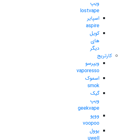
ویپ
lostvape
اسپایر
aspire
کویل
های
دیگر
کارتریج
ویپرسو
vaporesso
اسموک
smok
گیک
ویپ
geekvape
ووپو
voopoo
یوول
uwell