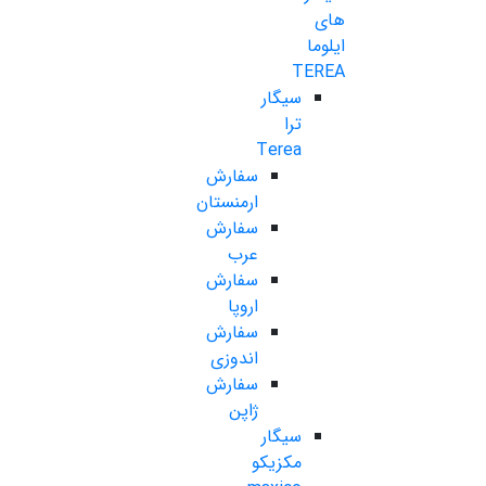
های
ایلوما
TEREA
سیگار
ترا
Terea
سفارش
ارمنستان
سفارش
عرب
سفارش
اروپا
سفارش
اندوزی
سفارش
ژاپن
سیگار
مکزیکو