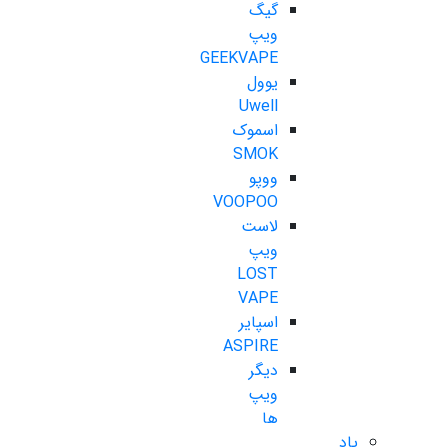
گیگ
ویپ
GEEKVAPE
یوول
Uwell
اسموک
SMOK
ووپو
VOOPOO
لاست
ویپ
LOST
VAPE
اسپایر
ASPIRE
دیگر
ویپ
ها
پاد