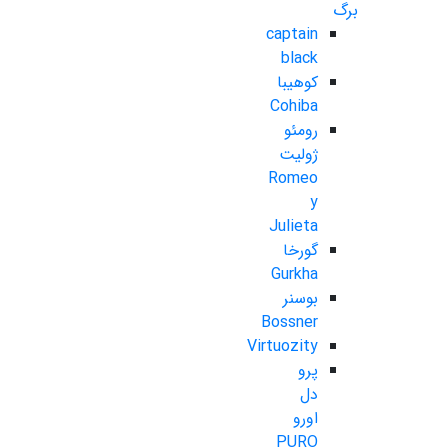
برگ
captain
black
کوهیبا
Cohiba
رومئو
ژولیت
Romeo
y
Julieta
گورخا
Gurkha
بوسنر
Bossner
Virtuozity
پرو
دل
اورو
PURO