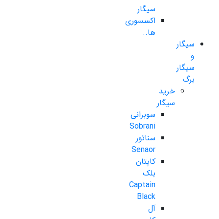
سیگار
اکسسوری
ها..
سیگار
و
سیگار
برگ
خرید
سیگار
سوبرانی
Sobrani
سناتور
Senaor
کاپتان
بلک
Captain
Black
آل