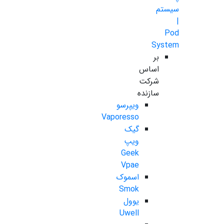
سیستم
|
Pod
System
بر
اساس
شرکت
سازنده
ویپرسو
Vaporesso
گیک
ویپ
Geek
Vpae
اسموک
Smok
یوول
Uwell