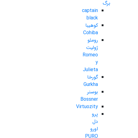
برگ
captain
black
کوهیبا
Cohiba
رومئو
ژولیت
Romeo
y
Julieta
گورخا
Gurkha
بوسنر
Bossner
Virtuozity
پرو
دل
اورو
PURO