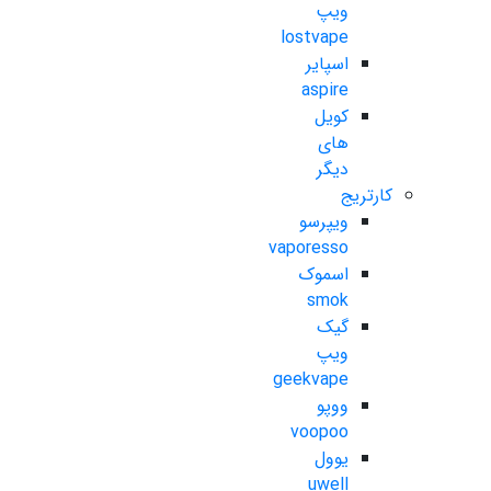
ویپ
lostvape
اسپایر
aspire
کویل
های
دیگر
کارتریج
ویپرسو
vaporesso
اسموک
smok
گیک
ویپ
geekvape
ووپو
voopoo
یوول
uwell