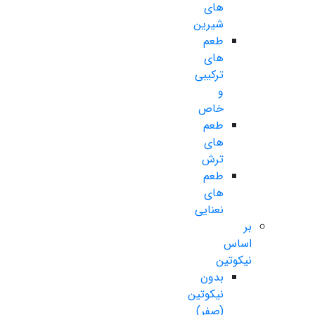
های
شیرین
طعم
های
ترکیبی
و
خاص
طعم
های
ترش
طعم
های
نعنایی
بر
اساس
نیکوتین
بدون
نیکوتین
(صفر)