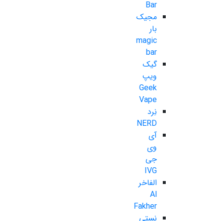
Bar
مجیک
بار
magic
bar
گیک
ویپ
Geek
Vape
نِرد
NERD
آی
وی
جی
IVG
الفاخر
Al
Fakher
نستی