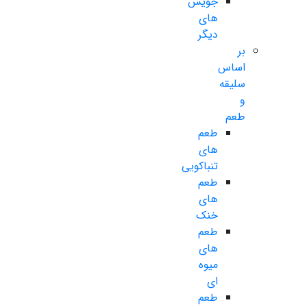
جویس
های
دیگر
بر
اساس
سلیقه
و
طعم
طعم
های
تنباکویی
طعم
های
خنک
طعم
های
میوه
ای
طعم