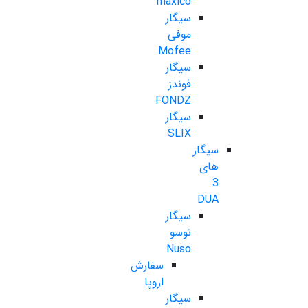
maxico
سیگار
موفی
Mofee
سیگار
فوندز
FONDZ
سیگار
SLIX
سیگار
های
3
DUA
سیگار
نوسو
Nuso
سفارش
اروپا
سیگار