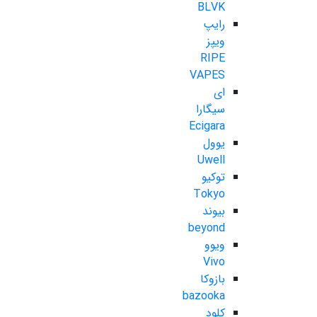
BLVK
رایپ
ویپز
RIPE
VAPES
ای
سیگارا
Ecigara
یوول
Uwell
توکیو
Tokyo
بیوند
beyond
ویوو
Vivo
بازوکا
bazooka
کلود