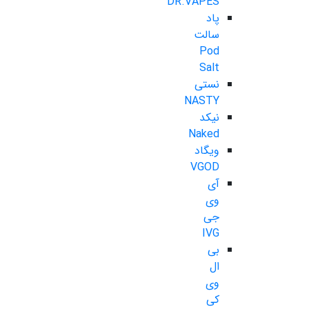
DR.VAPES
پاد
سالت
Pod
Salt
نستی
NASTY
نیکد
Naked
ویگاد
VGOD
آی
وی
جی
IVG
بی
ال
وی
کی