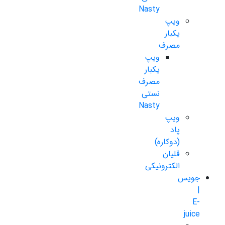
Nasty
ویپ
یکبار
مصرف
ویپ
یکبار
مصرف
نستی
Nasty
ویپ
پاد
(دوکاره)
قلیان
الکترونیکی
جویس
|
E-
juice