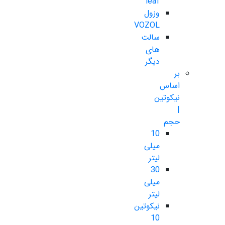
leaf
وزول
VOZOL
سالت
های
دیگر
بر
اساس
نیکوتین
|
حجم
10
میلی
لیتر
30
میلی
لیتر
نیکوتین
10