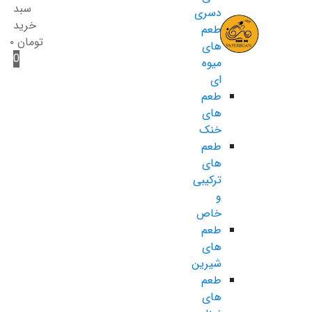
سبد
دسری
خرید
طعم
تومان
۰
های
0
میوه
ای
طعم
های
خنک
طعم
های
ترکیبی
و
خاص
طعم
های
شیرین
طعم
های