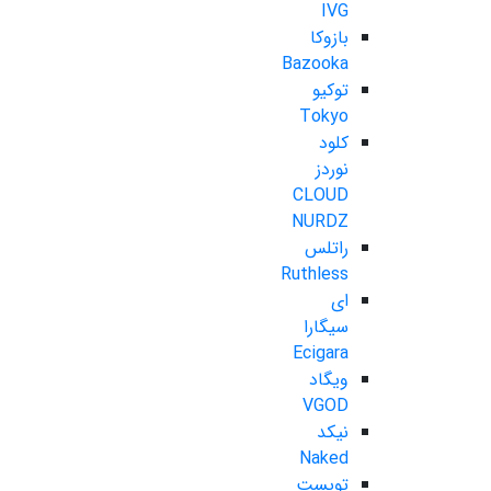
IVG
بازوکا
Bazooka
توکیو
Tokyo
کلود
نوردز
CLOUD
NURDZ
راتلس
Ruthless
ای
سیگارا
Ecigara
ویگاد
VGOD
نیکد
Naked
تویست