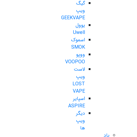
گیگ
ویپ
GEEKVAPE
یوول
Uwell
اسموک
SMOK
ووپو
VOOPOO
لاست
ویپ
LOST
VAPE
اسپایر
ASPIRE
دیگر
ویپ
ها
پاد