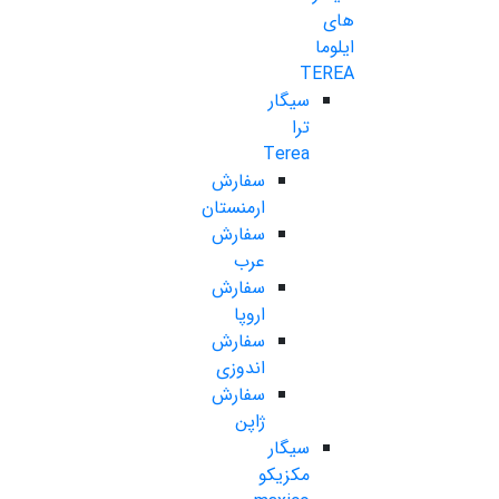
های
ایلوما
TEREA
سیگار
ترا
Terea
سفارش
ارمنستان
سفارش
عرب
سفارش
اروپا
سفارش
اندوزی
سفارش
ژاپن
سیگار
مکزیکو