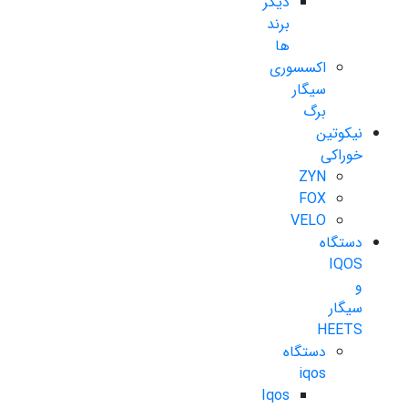
دیگر
برند
ها
اکسسوری
سیگار
برگ
نیکوتین
خوراکی
ZYN
FOX
VELO
دستگاه
IQOS
و
سیگار
HEETS
دستگاه
iqos
Iqos