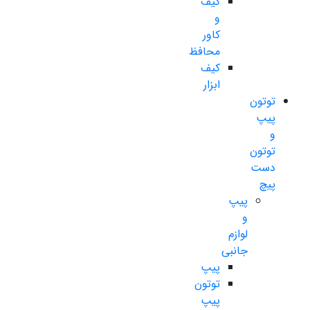
کیف
و
کاور
محافظ
کیف
ابزار
توتون
پیپ
و
توتون
دست
پیچ
پیپ
و
لوازم
جانبی
پیپ
توتون
پیپ