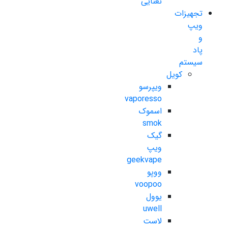
نعنایی
تجهیزات
ویپ
و
پاد
سیستم
کویل
ویپرسو
vaporesso
اسموک
smok
گیک
ویپ
geekvape
ووپو
voopoo
یوول
uwell
لاست