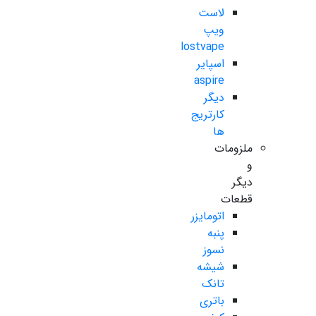
لاست
ویپ
lostvape
اسپایر
aspire
دیگر
کارتریج
ها
ملزومات
و
دیگر
قطعات
اتومایزر
پنبه
نسوز
شیشه
تانک
باتری