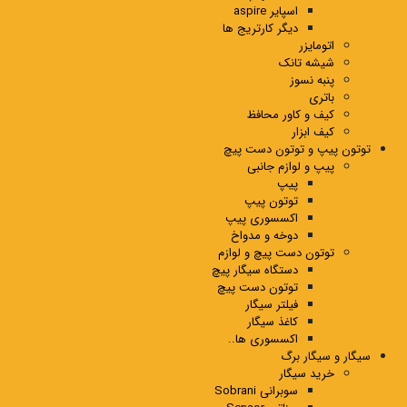
اسپایر aspire
دیگر کارتریج ها
اتومایزر
شیشه تانک
پنبه نسوز
باتری
کیف و کاور محافظ
کیف ابزار
توتون پیپ و توتون دست پیچ
پیپ و لوازم جانبی
پیپ
توتون پیپ
اکسسوری پیپ
دوخه و مدواخ
توتون دست پیچ و لوازم
دستگاه سیگار پیچ
توتون دست پیچ
فیلتر سیگار
کاغذ سیگار
اکسسوری ها..
سیگار و سیگار برگ
خرید سیگار
سوبرانی Sobrani