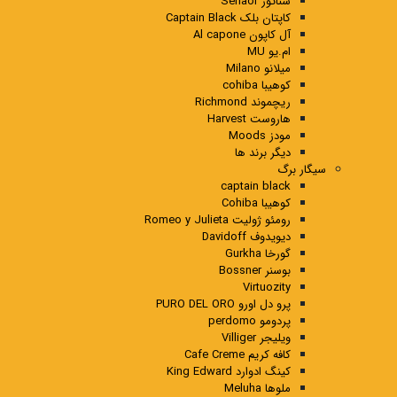
سناتور Senaor
کاپتان بلک Captain Black
آل کاپون Al capone
ام.یو MU
میلانو Milano
کوهیبا cohiba
ریچموند Richmond
هاروست Harvest
مودز Moods
دیگر برند ها
سیگار برگ
captain black
کوهیبا Cohiba
رومئو ژولیت Romeo y Julieta
دیویدوف Davidoff
گورخا Gurkha
بوسنر Bossner
Virtuozity
پرو دل اورو PURO DEL ORO
پردومو perdomo
ویلیجر Villiger
کافه کریم Cafe Creme
کینگ ادوارد King Edward
ملوها Meluha