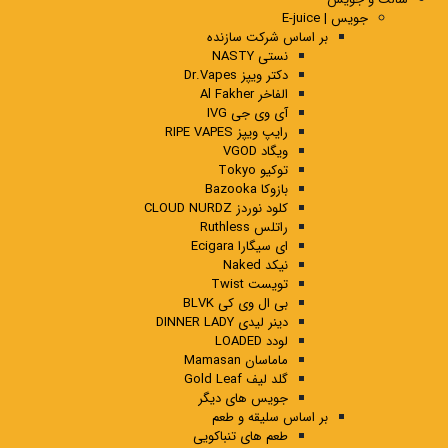
جویس | E-juice
بر اساس شرکت سازنده
نستی NASTY
دکتر ویپز Dr.Vapes
الفاخر Al Fakher
آی وی جی IVG
رایپ ویپز RIPE VAPES
ویگاد VGOD
توکیو Tokyo
بازوکا Bazooka
کلود نوردز CLOUD NURDZ
راتلس Ruthless
ای سیگارا Ecigara
نیکد Naked
تویست Twist
بی ال وی کی BLVK
دینر لیدی DINNER LADY
لودد LOADED
ماماسان Mamasan
گلد لیف Gold Leaf
جویس های دیگر
بر اساس سلیقه و طعم
طعم های تنباکویی