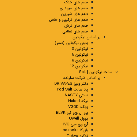
طعم های خنک
طعم های میوه ای
طعم های شیرین
طعم های ترکیبی و خاص
طعم های ترش
طعم های نعنایی
بر اساس نیکوتین
بدون نیکوتین (صفر)
نیکوتین 3
نیکوتین 6
نیکوتین 18
نیکوتین 12
سالت نیکوتین | Salt
بر اساس شرکت سازنده
دکتر ویپز DR.VAPES
پاد سالت Pod Salt
نستی NASTY
نیکد Naked
ویگاد VGOD
بی ال وی کی BLVK
یوول Uwell
آی وی جی IVG
بازوکا bazooka
توکیو Tokyo