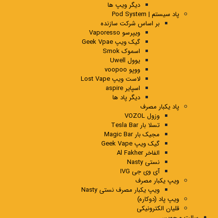
دیگر ویپ ها
پاد سیستم | Pod System
بر اساس شرکت سازنده
ویپرسو Vaporesso
گیک ویپ Geek Vpae
اسموک Smok
یوول Uwell
ووپو voopoo
لاست ویپ Lost Vape
اسپایر aspire
دیگر پاد ها
پاد یکبار مصرف
وزول VOZOL
تسلا بار Tesla Bar
مجیک بار Magic Bar
گیک ویپ Geek Vape
الفاخر Al Fakher
نستی Nasty
آی وی جی IVG
ویپ یکبار مصرف
ویپ یکبار مصرف نستی Nasty
ویپ پاد (دوکاره)
قلیان الکترونیکی
سالت و جویس