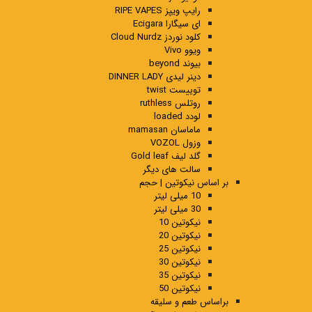
رایپ ویپز RIPE VAPES
ای سیگارا Ecigara
کلود نوردز Cloud Nurdz
ویوو Vivo
بیوند beyond
دینر لیدی DINNER LADY
توییست twist
روتلس ruthless
لودد loaded
ماماسان mamasan
وزول VOZOL
گلد لیف Gold leaf
سالت های دیگر
بر اساس نیکوتین | حجم
10 میلی لیتر
30 میلی لیتر
نیکوتین 10
نیکوتین 20
نیکوتین 25
نیکوتین 30
نیکوتین 35
نیکوتین 50
براساس طعم و سلیقه