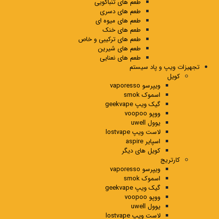
طعم های تنباکویی
طعم های دسری
طعم های میوه ای
طعم های خنک
طعم های ترکیبی و خاص
طعم های شیرین
طعم های نعنایی
تجهیزات ویپ و پاد سیستم
کویل
ویپرسو vaporesso
اسموک smok
گیک ویپ geekvape
ووپو voopoo
یوول uwell
لاست ویپ lostvape
اسپایر aspire
کویل های دیگر
کارتریج
ویپرسو vaporesso
اسموک smok
گیک ویپ geekvape
ووپو voopoo
یوول uwell
لاست ویپ lostvape