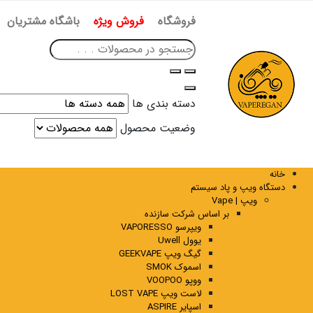
فروشگاه
فروش ویژه
باشگاه مشتریان
دسته بندی ها
وضعیت محصول
خانه
دستگاه ویپ و پاد سیستم
ویپ | Vape
بر اساس شرکت سازنده
ویپرسو VAPORESSO
یوول Uwell
گیگ ویپ GEEKVAPE
اسموک SMOK
ووپو VOOPOO
لاست ویپ LOST VAPE
اسپایر ASPIRE