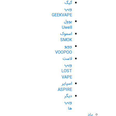
گیگ
ویپ
GEEKVAPE
یوول
Uwell
اسموک
SMOK
ووپو
VOOPOO
لاست
ویپ
LOST
VAPE
اسپایر
ASPIRE
دیگر
ویپ
ها
پاد