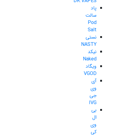
DR.VAPES
پاد
سالت
Pod
Salt
نستی
NASTY
نیکد
Naked
ویگاد
VGOD
آی
وی
جی
IVG
بی
ال
وی
کی