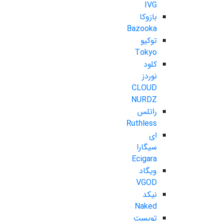
IVG
بازوکا
Bazooka
توکیو
Tokyo
کلود
نوردز
CLOUD
NURDZ
راتلس
Ruthless
ای
سیگارا
Ecigara
ویگاد
VGOD
نیکد
Naked
تویست