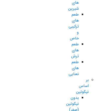
های
شیرین
طعم
های
ترکیبی
و
خاص
طعم
های
ترش
طعم
های
نعنایی
بر
اساس
نیکوتین
بدون
نیکوتین
(صفر)