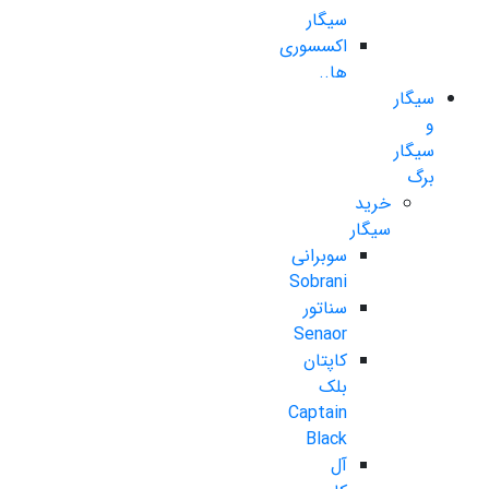
سیگار
اکسسوری
ها..
سیگار
و
سیگار
برگ
خرید
سیگار
سوبرانی
Sobrani
سناتور
Senaor
کاپتان
بلک
Captain
Black
آل