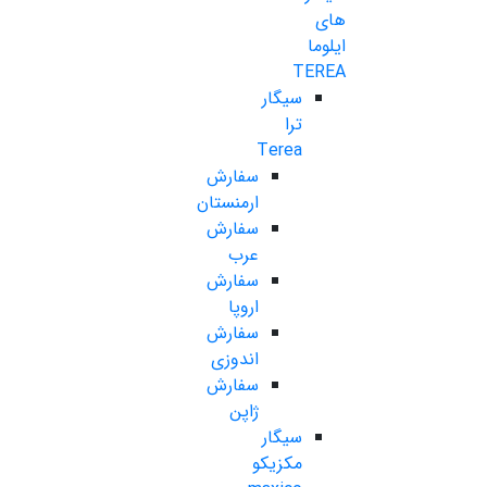
های
ایلوما
TEREA
سیگار
ترا
Terea
سفارش
ارمنستان
سفارش
عرب
سفارش
اروپا
سفارش
اندوزی
سفارش
ژاپن
سیگار
مکزیکو