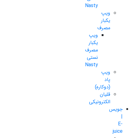
Nasty
ویپ
یکبار
مصرف
ویپ
یکبار
مصرف
نستی
Nasty
ویپ
پاد
(دوکاره)
قلیان
الکترونیکی
جویس
|
E-
juice