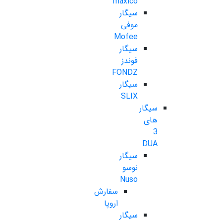
maxico
سیگار
موفی
Mofee
سیگار
فوندز
FONDZ
سیگار
SLIX
سیگار
های
3
DUA
سیگار
نوسو
Nuso
سفارش
اروپا
سیگار