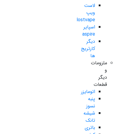
لاست
ویپ
lostvape
اسپایر
aspire
دیگر
کارتریج
ها
ملزومات
و
دیگر
قطعات
اتومایزر
پنبه
نسوز
شیشه
تانک
باتری