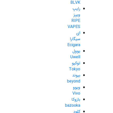
BLVK
رایپ
ویپز
RIPE
VAPES
ای
سیگارا
Ecigara
یوول
Uwell
توکیو
Tokyo
بیوند
beyond
ویوو
Vivo
بازوکا
bazooka
کلود