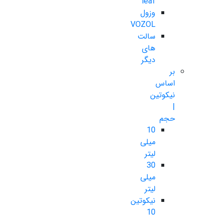
leaf
وزول
VOZOL
سالت
های
دیگر
بر
اساس
نیکوتین
|
حجم
10
میلی
لیتر
30
میلی
لیتر
نیکوتین
10