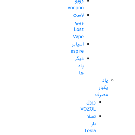
ووپو
voopoo
لاست
ویپ
Lost
Vape
اسپایر
aspire
دیگر
پاد
ها
پاد
یکبار
مصرف
وزول
VOZOL
تسلا
بار
Tesla