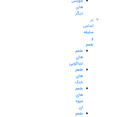
جویس
های
دیگر
بر
اساس
سلیقه
و
طعم
طعم
های
تنباکویی
طعم
های
خنک
طعم
های
میوه
ای
طعم