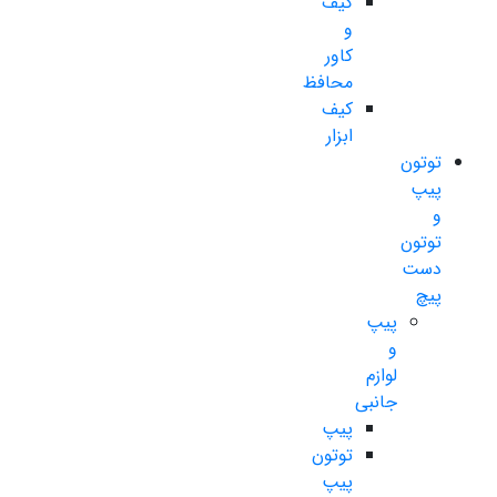
کیف
و
کاور
محافظ
کیف
ابزار
توتون
پیپ
و
توتون
دست
پیچ
پیپ
و
لوازم
جانبی
پیپ
توتون
پیپ