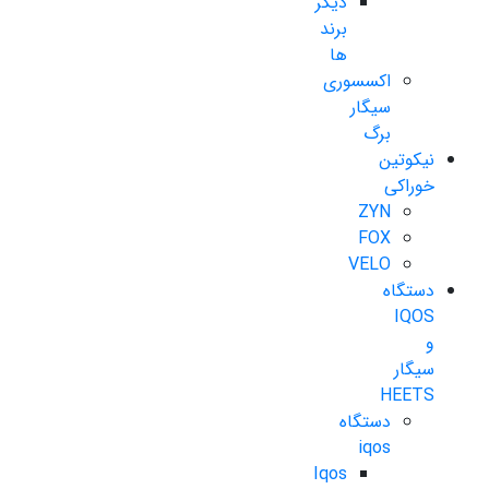
دیگر
برند
ها
اکسسوری
سیگار
برگ
نیکوتین
خوراکی
ZYN
FOX
VELO
دستگاه
IQOS
و
سیگار
HEETS
دستگاه
iqos
Iqos