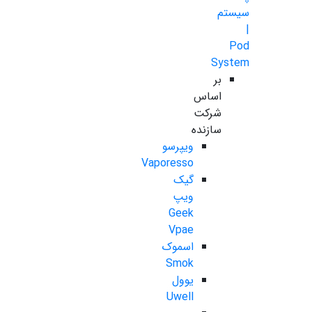
سیستم
|
Pod
System
بر
اساس
شرکت
سازنده
ویپرسو
Vaporesso
گیک
ویپ
Geek
Vpae
اسموک
Smok
یوول
Uwell