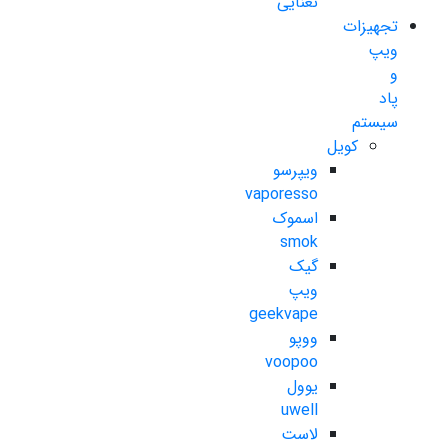
نعنایی
تجهیزات
ویپ
و
پاد
سیستم
کویل
ویپرسو
vaporesso
اسموک
smok
گیک
ویپ
geekvape
ووپو
voopoo
یوول
uwell
لاست