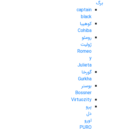
برگ
captain
black
کوهیبا
Cohiba
رومئو
ژولیت
Romeo
y
Julieta
گورخا
Gurkha
بوسنر
Bossner
Virtuozity
پرو
دل
اورو
PURO