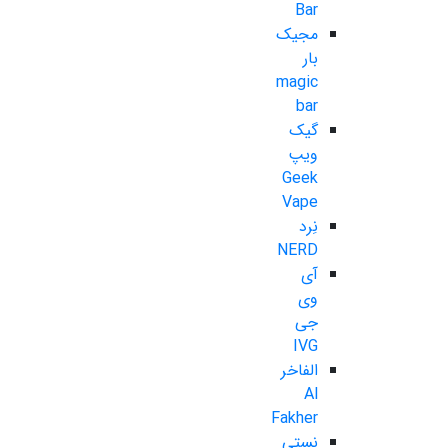
Bar
مجیک
بار
magic
bar
گیک
ویپ
Geek
Vape
نِرد
NERD
آی
وی
جی
IVG
الفاخر
Al
Fakher
نستی