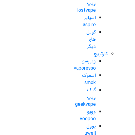
ویپ
lostvape
اسپایر
aspire
کویل
های
دیگر
کارتریج
ویپرسو
vaporesso
اسموک
smok
گیک
ویپ
geekvape
ووپو
voopoo
یوول
uwell