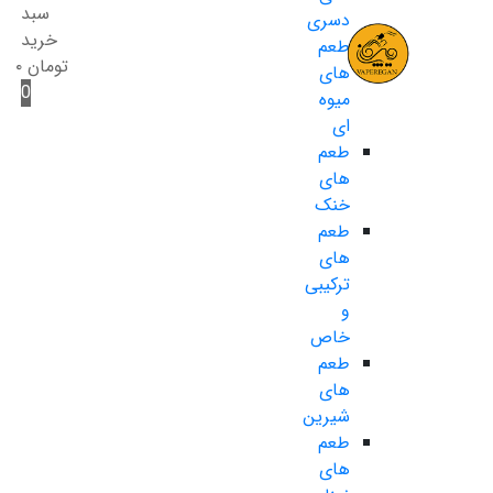
سبد
دسری
خرید
طعم
تومان
۰
های
0
میوه
ای
طعم
های
خنک
طعم
های
ترکیبی
و
خاص
طعم
های
شیرین
طعم
های