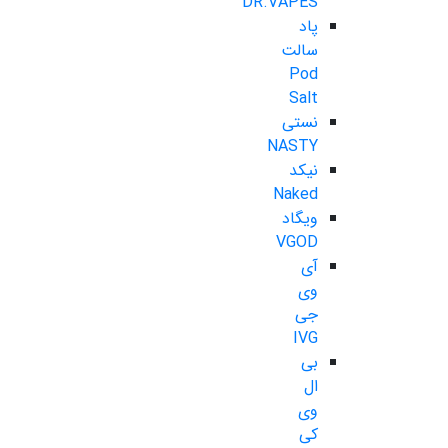
DR.VAPES
پاد
سالت
Pod
Salt
نستی
NASTY
نیکد
Naked
ویگاد
VGOD
آی
وی
جی
IVG
بی
ال
وی
کی