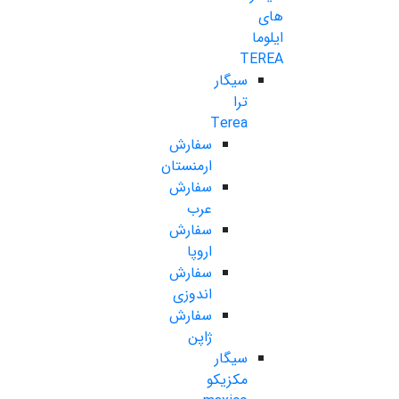
های
ایلوما
TEREA
سیگار
ترا
Terea
سفارش
ارمنستان
سفارش
عرب
سفارش
اروپا
سفارش
اندوزی
سفارش
ژاپن
سیگار
مکزیکو