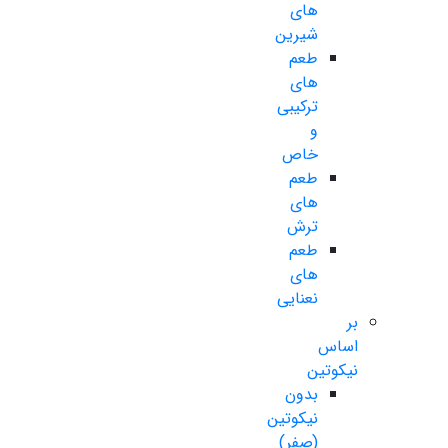
های
شیرین
طعم
های
ترکیبی
و
خاص
طعم
های
ترش
طعم
های
نعنایی
بر
اساس
نیکوتین
بدون
نیکوتین
(صفر)