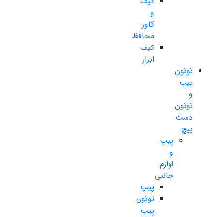
کیف
و
کاور
محافظ
کیف
ابزار
توتون
پیپ
و
توتون
دست
پیچ
پیپ
و
لوازم
جانبی
پیپ
توتون
پیپ