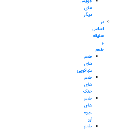
جویس
های
دیگر
بر
اساس
سلیقه
و
طعم
طعم
های
تنباکویی
طعم
های
خنک
طعم
های
میوه
ای
طعم