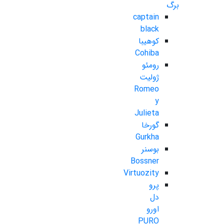
برگ
captain
black
کوهیبا
Cohiba
رومئو
ژولیت
Romeo
y
Julieta
گورخا
Gurkha
بوسنر
Bossner
Virtuozity
پرو
دل
اورو
PURO