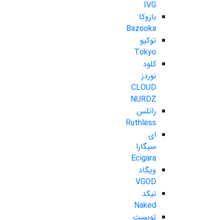
IVG
بازوکا
Bazooka
توکیو
Tokyo
کلود
نوردز
CLOUD
NURDZ
راتلس
Ruthless
ای
سیگارا
Ecigara
ویگاد
VGOD
نیکد
Naked
تویست