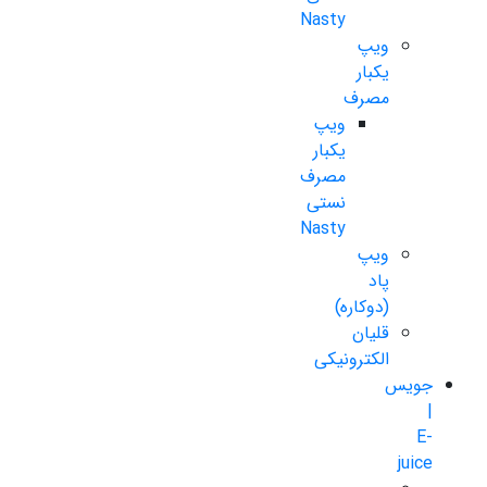
Nasty
ویپ
یکبار
مصرف
ویپ
یکبار
مصرف
نستی
Nasty
ویپ
پاد
(دوکاره)
قلیان
الکترونیکی
جویس
|
E-
juice