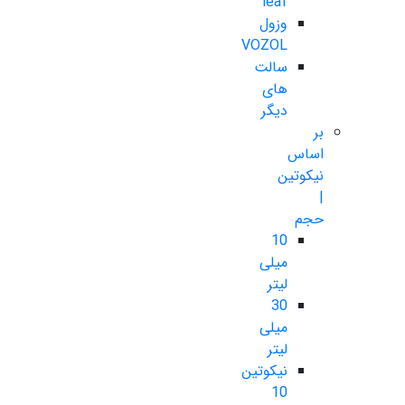
leaf
وزول
VOZOL
سالت
های
دیگر
بر
اساس
نیکوتین
|
حجم
10
میلی
لیتر
30
میلی
لیتر
نیکوتین
10