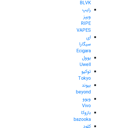
BLVK
رایپ
ویپز
RIPE
VAPES
ای
سیگارا
Ecigara
یوول
Uwell
توکیو
Tokyo
بیوند
beyond
ویوو
Vivo
بازوکا
bazooka
کلود