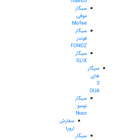
maxico
سیگار
موفی
Mofee
سیگار
فوندز
FONDZ
سیگار
SLIX
سیگار
های
3
DUA
سیگار
نوسو
Nuso
سفارش
اروپا
سیگار