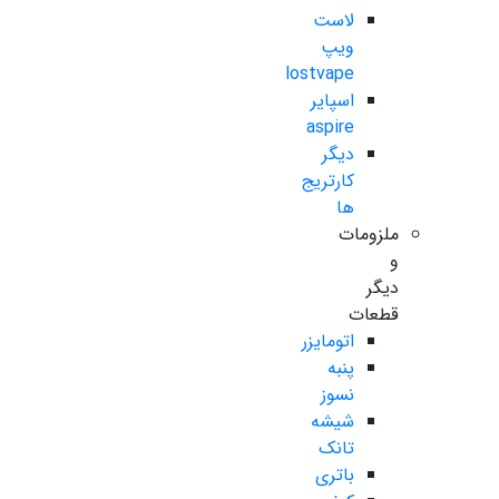
لاست
ویپ
lostvape
اسپایر
aspire
دیگر
کارتریج
ها
ملزومات
و
دیگر
قطعات
اتومایزر
پنبه
نسوز
شیشه
تانک
باتری