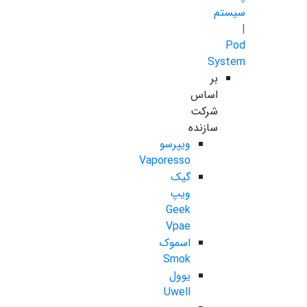
سیستم
|
Pod
System
بر
اساس
شرکت
سازنده
ویپرسو
Vaporesso
گیک
ویپ
Geek
Vpae
اسموک
Smok
یوول
Uwell