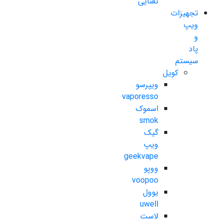
نعنایی
تجهیزات
ویپ
و
پاد
سیستم
کویل
ویپرسو
vaporesso
اسموک
smok
گیک
ویپ
geekvape
ووپو
voopoo
یوول
uwell
لاست