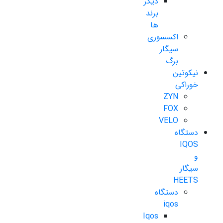
دیگر
برند
ها
اکسسوری
سیگار
برگ
نیکوتین
خوراکی
ZYN
FOX
VELO
دستگاه
IQOS
و
سیگار
HEETS
دستگاه
iqos
Iqos