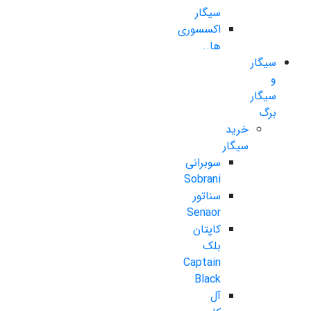
سیگار
اکسسوری
ها..
سیگار
و
سیگار
برگ
خرید
سیگار
سوبرانی
Sobrani
سناتور
Senaor
کاپتان
بلک
Captain
Black
آل