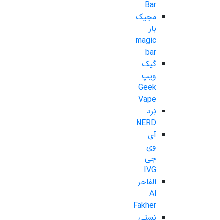
Bar
مجیک
بار
magic
bar
گیک
ویپ
Geek
Vape
نِرد
NERD
آی
وی
جی
IVG
الفاخر
Al
Fakher
نستی