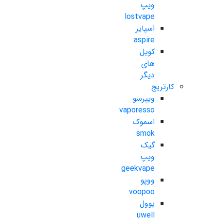
ویپ
lostvape
اسپایر
aspire
کویل
های
دیگر
کارتریج
ویپرسو
vaporesso
اسموک
smok
گیک
ویپ
geekvape
ووپو
voopoo
یوول
uwell