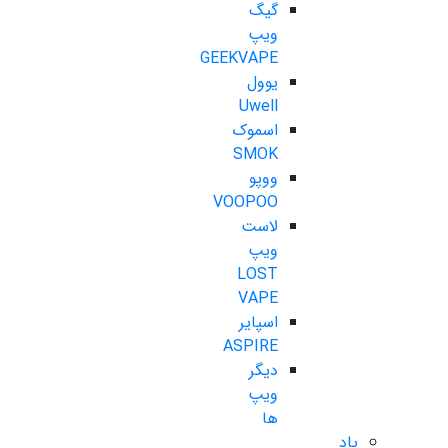
گیگ
ویپ
GEEKVAPE
یوول
Uwell
اسموک
SMOK
ووپو
VOOPOO
لاست
ویپ
LOST
VAPE
اسپایر
ASPIRE
دیگر
ویپ
ها
پاد