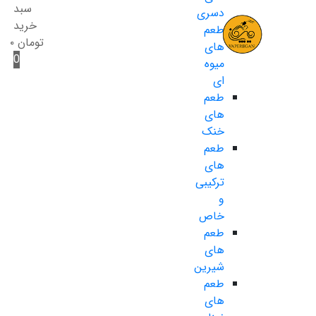
سبد
دسری
خرید
طعم
تومان
۰
های
0
میوه
ای
طعم
های
خنک
طعم
های
ترکیبی
و
خاص
طعم
های
شیرین
طعم
های