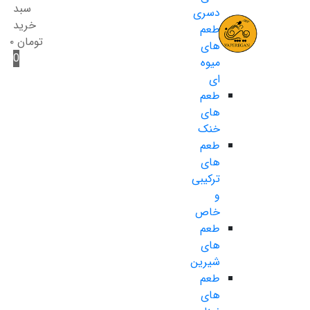
سبد
دسری
خرید
طعم
تومان
۰
های
0
میوه
ای
طعم
های
خنک
طعم
های
ترکیبی
و
خاص
طعم
های
شیرین
طعم
های