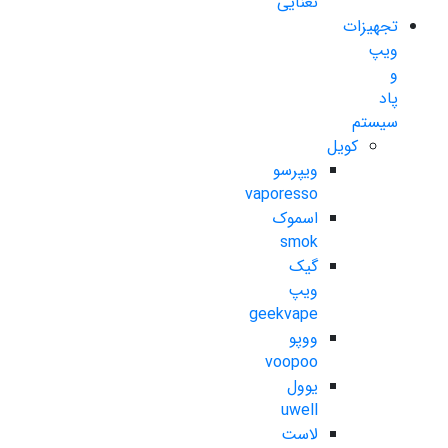
نعنایی
تجهیزات
ویپ
و
پاد
سیستم
کویل
ویپرسو
vaporesso
اسموک
smok
گیک
ویپ
geekvape
ووپو
voopoo
یوول
uwell
لاست