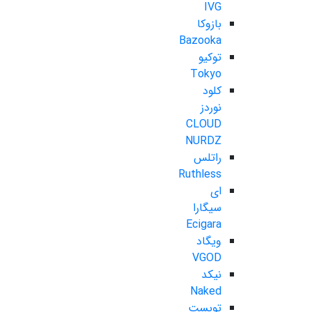
IVG
بازوکا
Bazooka
توکیو
Tokyo
کلود
نوردز
CLOUD
NURDZ
راتلس
Ruthless
ای
سیگارا
Ecigara
ویگاد
VGOD
نیکد
Naked
تویست