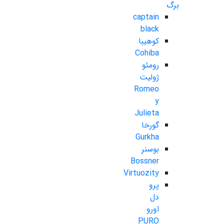
برگ
captain
black
کوهیبا
Cohiba
رومئو
ژولیت
Romeo
y
Julieta
گورخا
Gurkha
بوسنر
Bossner
Virtuozity
پرو
دل
اورو
PURO