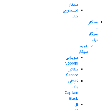
سیگار
اکسسوری
ها..
سیگار
و
سیگار
برگ
خرید
سیگار
سوبرانی
Sobrani
سناتور
Senaor
کاپتان
بلک
Captain
Black
آل