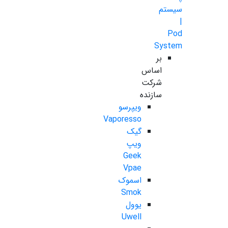
سیستم
|
Pod
System
بر
اساس
شرکت
سازنده
ویپرسو
Vaporesso
گیک
ویپ
Geek
Vpae
اسموک
Smok
یوول
Uwell