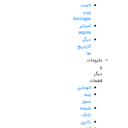
لاست
ویپ
lostvape
اسپایر
aspire
دیگر
کارتریج
ها
ملزومات
و
دیگر
قطعات
اتومایزر
پنبه
نسوز
شیشه
تانک
باتری