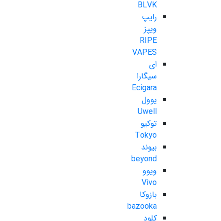
BLVK
رایپ
ویپز
RIPE
VAPES
ای
سیگارا
Ecigara
یوول
Uwell
توکیو
Tokyo
بیوند
beyond
ویوو
Vivo
بازوکا
bazooka
کلود