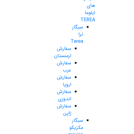
های
ایلوما
TEREA
سیگار
ترا
Terea
سفارش
ارمنستان
سفارش
عرب
سفارش
اروپا
سفارش
اندوزی
سفارش
ژاپن
سیگار
مکزیکو