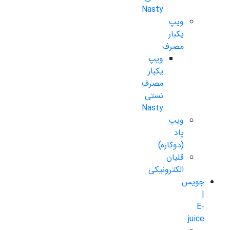
Nasty
ویپ
یکبار
مصرف
ویپ
یکبار
مصرف
نستی
Nasty
ویپ
پاد
(دوکاره)
قلیان
الکترونیکی
جویس
|
E-
juice