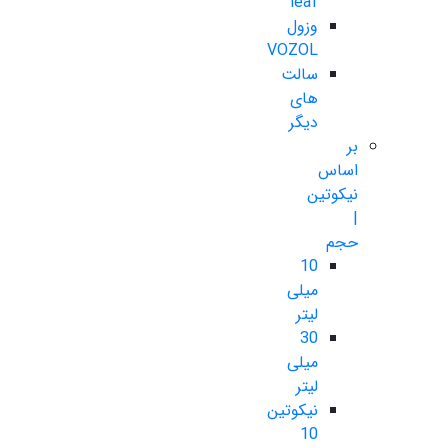
leaf
وزول
VOZOL
سالت
های
دیگر
بر
اساس
نیکوتین
|
حجم
10
میلی
لیتر
30
میلی
لیتر
نیکوتین
10