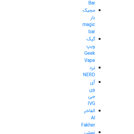
Bar
مجیک
بار
magic
bar
گیک
ویپ
Geek
Vape
نِرد
NERD
آی
وی
جی
IVG
الفاخر
Al
Fakher
نستی