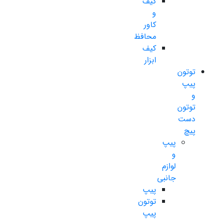
کیف
و
کاور
محافظ
کیف
ابزار
توتون
پیپ
و
توتون
دست
پیچ
پیپ
و
لوازم
جانبی
پیپ
توتون
پیپ