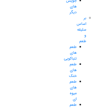
جویس
های
دیگر
بر
اساس
سلیقه
و
طعم
طعم
های
تنباکویی
طعم
های
خنک
طعم
های
میوه
ای
طعم