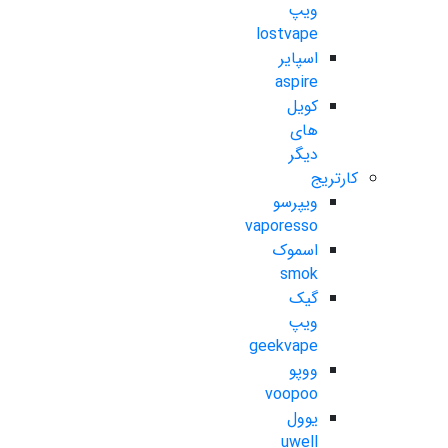
ویپ
lostvape
اسپایر
aspire
کویل
های
دیگر
کارتریج
ویپرسو
vaporesso
اسموک
smok
گیک
ویپ
geekvape
ووپو
voopoo
یوول
uwell