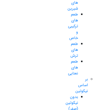
های
شیرین
طعم
های
ترکیبی
و
خاص
طعم
های
ترش
طعم
های
نعنایی
بر
اساس
نیکوتین
بدون
نیکوتین
(صفر)