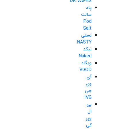
DR.VAPES
پاد
سالت
Pod
Salt
نستی
NASTY
نیکد
Naked
ویگاد
VGOD
آی
وی
جی
IVG
بی
ال
وی
کی