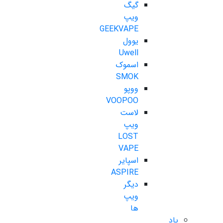
گیگ
ویپ
GEEKVAPE
یوول
Uwell
اسموک
SMOK
ووپو
VOOPOO
لاست
ویپ
LOST
VAPE
اسپایر
ASPIRE
دیگر
ویپ
ها
پاد