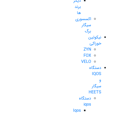
دیگر
برند
ها
اکسسوری
سیگار
برگ
نیکوتین
خوراکی
ZYN
FOX
VELO
دستگاه
IQOS
و
سیگار
HEETS
دستگاه
iqos
Iqos