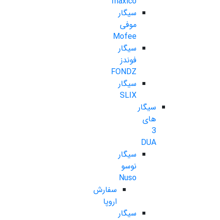
maxico
سیگار
موفی
Mofee
سیگار
فوندز
FONDZ
سیگار
SLIX
سیگار
های
3
DUA
سیگار
نوسو
Nuso
سفارش
اروپا
سیگار