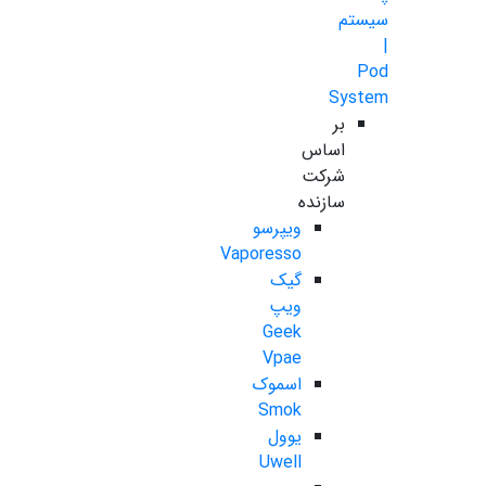
سیستم
|
Pod
System
بر
اساس
شرکت
سازنده
ویپرسو
Vaporesso
گیک
ویپ
Geek
Vpae
اسموک
Smok
یوول
Uwell