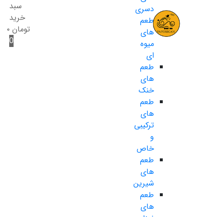
سبد
دسری
خرید
طعم
تومان
۰
های
0
میوه
ای
طعم
های
خنک
طعم
های
ترکیبی
و
خاص
طعم
های
شیرین
طعم
های