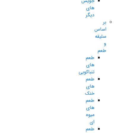
جویس
های
دیگر
بر
اساس
سلیقه
و
طعم
طعم
های
تنباکویی
طعم
های
خنک
طعم
های
میوه
ای
طعم