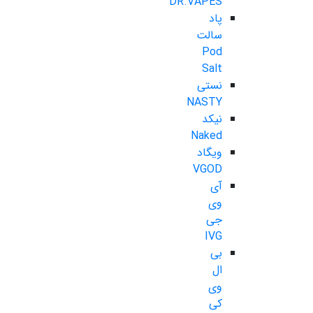
DR.VAPES
پاد
سالت
Pod
Salt
نستی
NASTY
نیکد
Naked
ویگاد
VGOD
آی
وی
جی
IVG
بی
ال
وی
کی