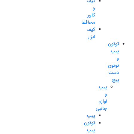
کیف
و
کاور
محافظ
کیف
ابزار
توتون
پیپ
و
توتون
دست
پیچ
پیپ
و
لوازم
جانبی
پیپ
توتون
پیپ