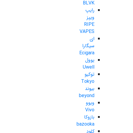
BLVK
رایپ
ویپز
RIPE
VAPES
ای
سیگارا
Ecigara
یوول
Uwell
توکیو
Tokyo
بیوند
beyond
ویوو
Vivo
بازوکا
bazooka
کلود