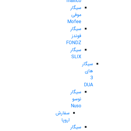
maxico
سیگار
موفی
Mofee
سیگار
فوندز
FONDZ
سیگار
SLIX
سیگار
های
3
DUA
سیگار
نوسو
Nuso
سفارش
اروپا
سیگار