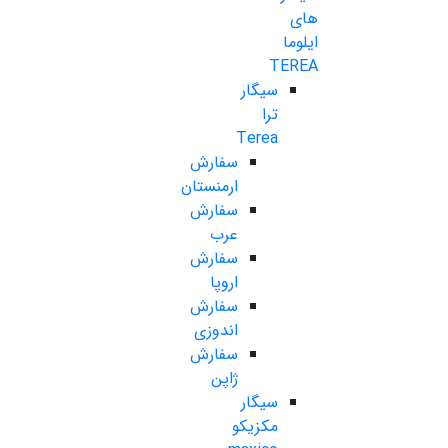
های
ایلوما
TEREA
سیگار
ترا
Terea
سفارش
ارمنستان
سفارش
عرب
سفارش
اروپا
سفارش
اندوزی
سفارش
ژاپن
سیگار
مکزیکو