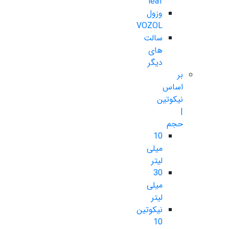
leaf
وزول
VOZOL
سالت
های
دیگر
بر
اساس
نیکوتین
|
حجم
10
میلی
لیتر
30
میلی
لیتر
نیکوتین
10