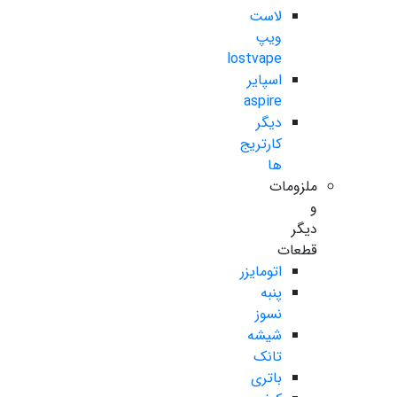
لاست
ویپ
lostvape
اسپایر
aspire
دیگر
کارتریج
ها
ملزومات
و
دیگر
قطعات
اتومایزر
پنبه
نسوز
شیشه
تانک
باتری