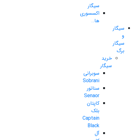
سیگار
اکسسوری
ها..
سیگار
و
سیگار
برگ
خرید
سیگار
سوبرانی
Sobrani
سناتور
Senaor
کاپتان
بلک
Captain
Black
آل