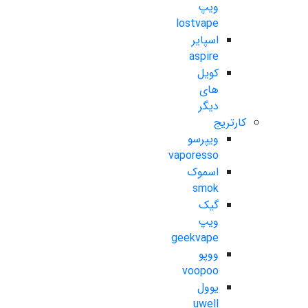
ویپ
lostvape
اسپایر
aspire
کویل
های
دیگر
کارتریج
ویپرسو
vaporesso
اسموک
smok
گیک
ویپ
geekvape
ووپو
voopoo
یوول
uwell