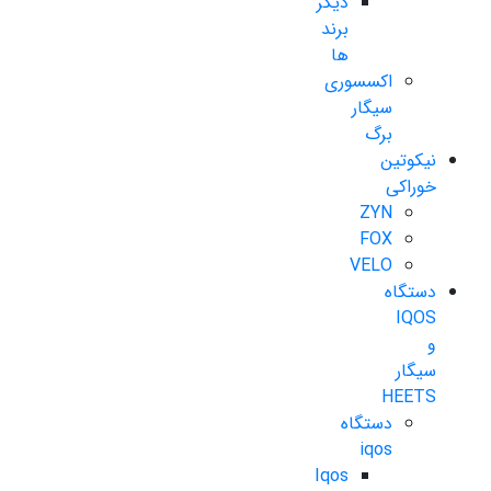
دیگر
برند
ها
اکسسوری
سیگار
برگ
نیکوتین
خوراکی
ZYN
FOX
VELO
دستگاه
IQOS
و
سیگار
HEETS
دستگاه
iqos
Iqos