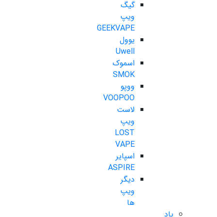
گیگ
ویپ
GEEKVAPE
یوول
Uwell
اسموک
SMOK
ووپو
VOOPOO
لاست
ویپ
LOST
VAPE
اسپایر
ASPIRE
دیگر
ویپ
ها
پاد