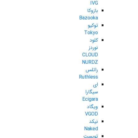
IVG
بازوکا
Bazooka
توکیو
Tokyo
کلود
نوردز
CLOUD
NURDZ
راتلس
Ruthless
ای
سیگارا
Ecigara
ویگاد
VGOD
نیکد
Naked
تویست