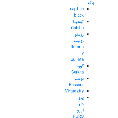
برگ
captain
black
کوهیبا
Cohiba
رومئو
ژولیت
Romeo
y
Julieta
گورخا
Gurkha
بوسنر
Bossner
Virtuozity
پرو
دل
اورو
PURO