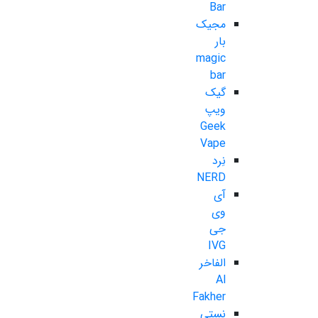
Bar
مجیک
بار
magic
bar
گیک
ویپ
Geek
Vape
نِرد
NERD
آی
وی
جی
IVG
الفاخر
Al
Fakher
نستی