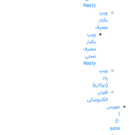
Nasty
ویپ
یکبار
مصرف
ویپ
یکبار
مصرف
نستی
Nasty
ویپ
پاد
(دوکاره)
قلیان
الکترونیکی
جویس
|
E-
juice