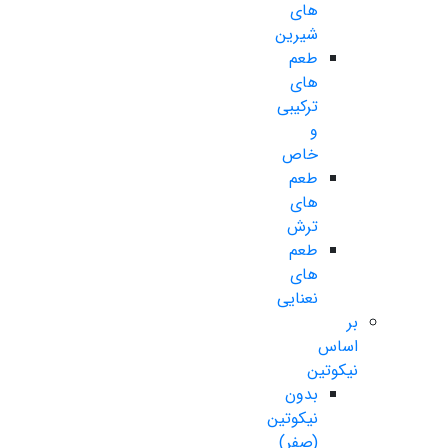
های
شیرین
طعم
های
ترکیبی
و
خاص
طعم
های
ترش
طعم
های
نعنایی
بر
اساس
نیکوتین
بدون
نیکوتین
(صفر)