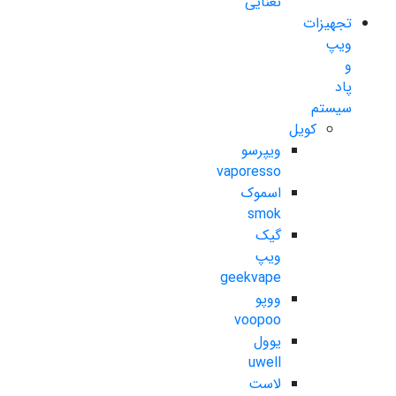
نعنایی
تجهیزات
ویپ
و
پاد
سیستم
کویل
ویپرسو
vaporesso
اسموک
smok
گیک
ویپ
geekvape
ووپو
voopoo
یوول
uwell
لاست