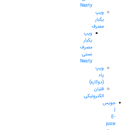
Nasty
ویپ
یکبار
مصرف
ویپ
یکبار
مصرف
نستی
Nasty
ویپ
پاد
(دوکاره)
قلیان
الکترونیکی
جویس
|
E-
juice