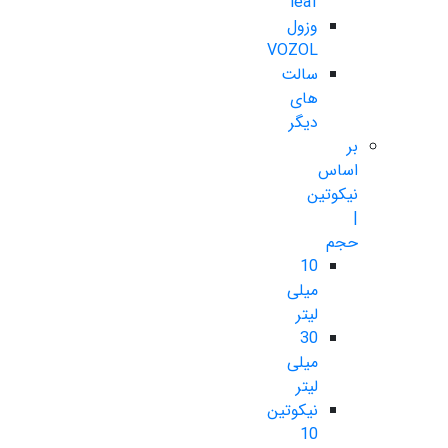
leaf
وزول
VOZOL
سالت
های
دیگر
بر
اساس
نیکوتین
|
حجم
10
میلی
لیتر
30
میلی
لیتر
نیکوتین
10