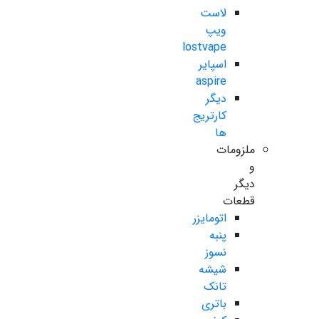
لاست
ویپ
lostvape
اسپایر
aspire
دیگر
کارتریج
ها
ملزومات
و
دیگر
قطعات
اتومایزر
پنبه
نسوز
شیشه
تانک
باتری