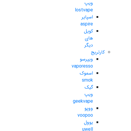
ویپ
lostvape
اسپایر
aspire
کویل
های
دیگر
کارتریج
ویپرسو
vaporesso
اسموک
smok
گیک
ویپ
geekvape
ووپو
voopoo
یوول
uwell