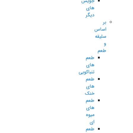
جویس
های
دیگر
بر
اساس
سلیقه
و
طعم
طعم
های
تنباکویی
طعم
های
خنک
طعم
های
میوه
ای
طعم