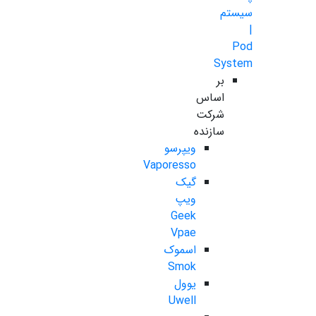
سیستم
|
Pod
System
بر
اساس
شرکت
سازنده
ویپرسو
Vaporesso
گیک
ویپ
Geek
Vpae
اسموک
Smok
یوول
Uwell