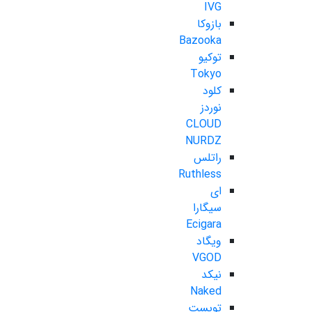
IVG
بازوکا
Bazooka
توکیو
Tokyo
کلود
نوردز
CLOUD
NURDZ
راتلس
Ruthless
ای
سیگارا
Ecigara
ویگاد
VGOD
نیکد
Naked
تویست