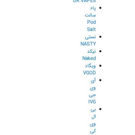
DR.VAPES
پاد
سالت
Pod
Salt
نستی
NASTY
نیکد
Naked
ویگاد
VGOD
آی
وی
جی
IVG
بی
ال
وی
کی