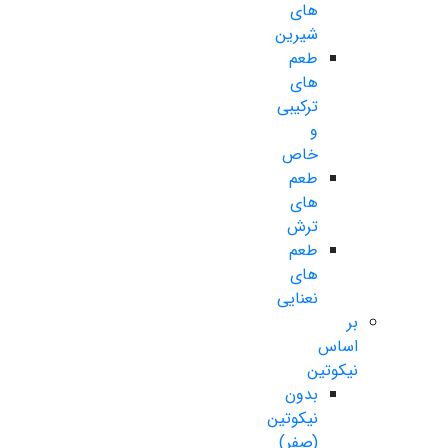
های
شیرین
طعم
های
ترکیبی
و
خاص
طعم
های
ترش
طعم
های
نعنایی
بر
اساس
نیکوتین
بدون
نیکوتین
(صفر)