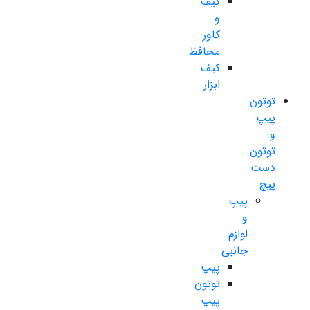
کیف
و
کاور
محافظ
کیف
ابزار
توتون
پیپ
و
توتون
دست
پیچ
پیپ
و
لوازم
جانبی
پیپ
توتون
پیپ