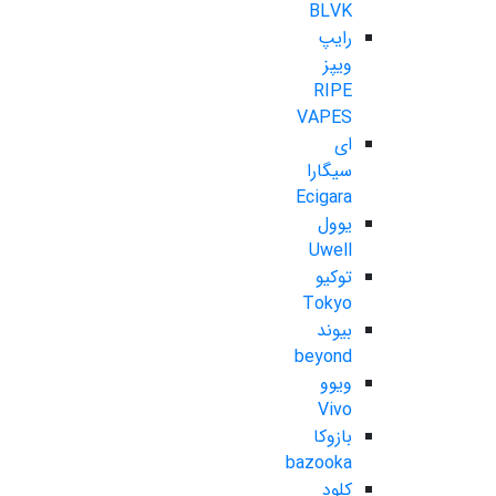
BLVK
رایپ
ویپز
RIPE
VAPES
ای
سیگارا
Ecigara
یوول
Uwell
توکیو
Tokyo
بیوند
beyond
ویوو
Vivo
بازوکا
bazooka
کلود