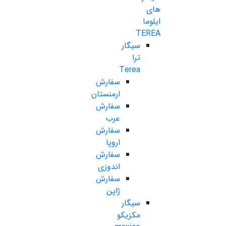
های
ایلوما
TEREA
سیگار
ترا
Terea
سفارش
ارمنستان
سفارش
عرب
سفارش
اروپا
سفارش
اندوزی
سفارش
ژاپن
سیگار
مکزیکو