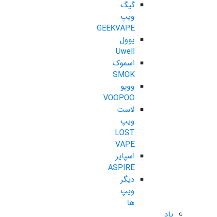
گیگ
ویپ
GEEKVAPE
یوول
Uwell
اسموک
SMOK
ووپو
VOOPOO
لاست
ویپ
LOST
VAPE
اسپایر
ASPIRE
دیگر
ویپ
ها
پاد