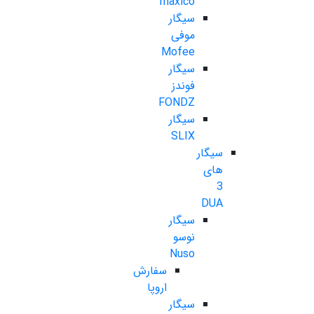
maxico
سیگار
موفی
Mofee
سیگار
فوندز
FONDZ
سیگار
SLIX
سیگار
های
3
DUA
سیگار
نوسو
Nuso
سفارش
اروپا
سیگار