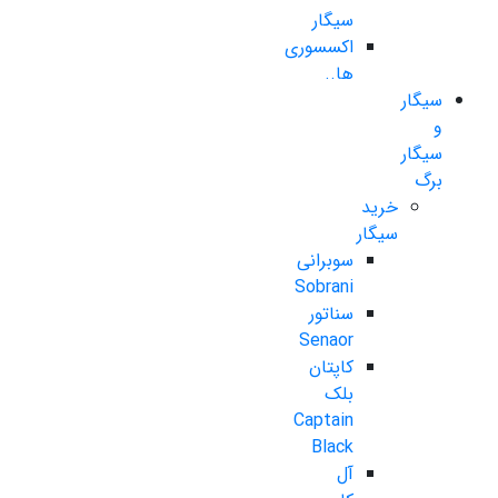
سیگار
اکسسوری
ها..
سیگار
و
سیگار
برگ
خرید
سیگار
سوبرانی
Sobrani
سناتور
Senaor
کاپتان
بلک
Captain
Black
آل