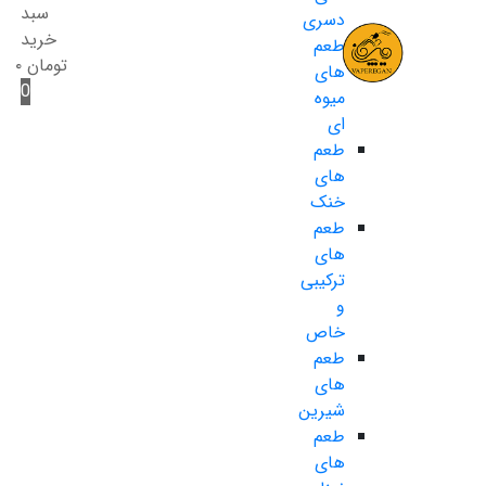
سبد
دسری
خرید
طعم
تومان
۰
های
0
میوه
ای
طعم
های
خنک
طعم
های
ترکیبی
و
خاص
طعم
های
شیرین
طعم
های