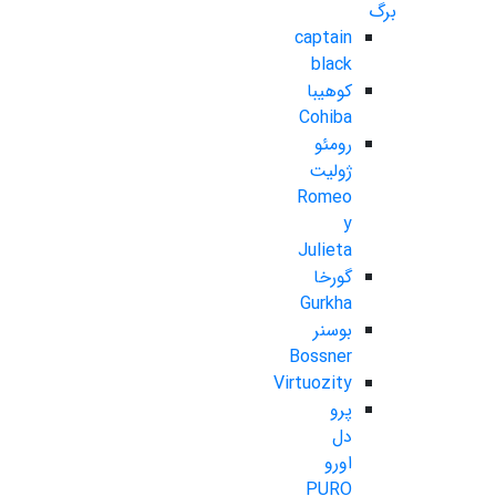
برگ
captain
black
کوهیبا
Cohiba
رومئو
ژولیت
Romeo
y
Julieta
گورخا
Gurkha
بوسنر
Bossner
Virtuozity
پرو
دل
اورو
PURO