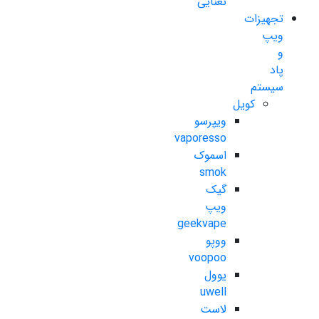
نعنایی
تجهیزات
ویپ
و
پاد
سیستم
کویل
ویپرسو
vaporesso
اسموک
smok
گیک
ویپ
geekvape
ووپو
voopoo
یوول
uwell
لاست