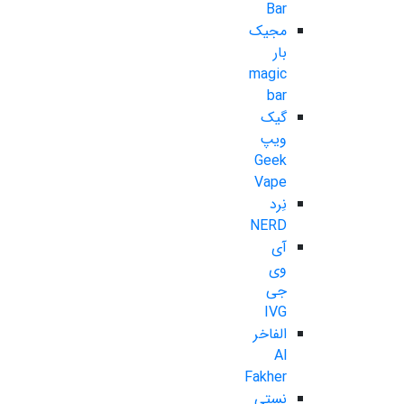
Bar
مجیک
بار
magic
bar
گیک
ویپ
Geek
Vape
نِرد
NERD
آی
وی
جی
IVG
الفاخر
Al
Fakher
نستی