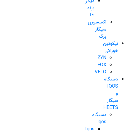
دیگر
برند
ها
اکسسوری
سیگار
برگ
نیکوتین
خوراکی
ZYN
FOX
VELO
دستگاه
IQOS
و
سیگار
HEETS
دستگاه
iqos
Iqos