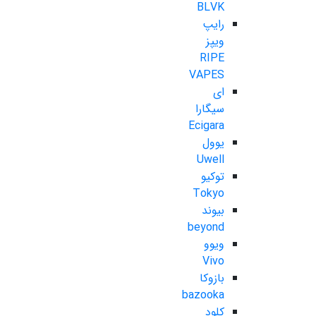
BLVK
رایپ
ویپز
RIPE
VAPES
ای
سیگارا
Ecigara
یوول
Uwell
توکیو
Tokyo
بیوند
beyond
ویوو
Vivo
بازوکا
bazooka
کلود