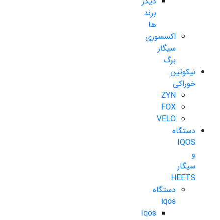
دیگر
برند
ها
اکسسوری
سیگار
برگ
نیکوتین
خوراکی
ZYN
FOX
VELO
دستگاه
IQOS
و
سیگار
HEETS
دستگاه
iqos
Iqos