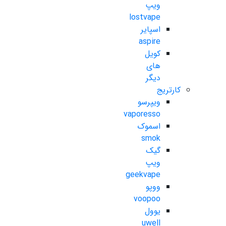
ویپ
lostvape
اسپایر
aspire
کویل
های
دیگر
کارتریج
ویپرسو
vaporesso
اسموک
smok
گیک
ویپ
geekvape
ووپو
voopoo
یوول
uwell