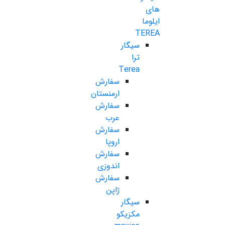
های
ایلوما
TEREA
سیگار
ترا
Terea
سفارش
ارمنستان
سفارش
عرب
سفارش
اروپا
سفارش
اندوزی
سفارش
ژاپن
سیگار
مکزیکو