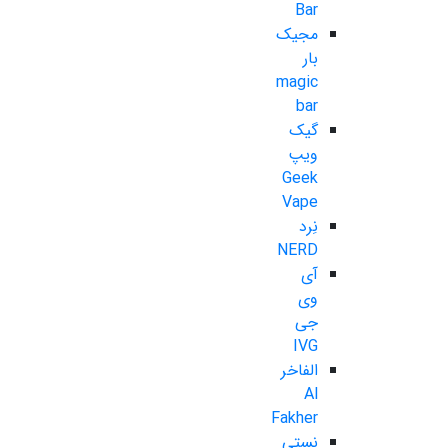
Bar
مجیک
بار
magic
bar
گیک
ویپ
Geek
Vape
نِرد
NERD
آی
وی
جی
IVG
الفاخر
Al
Fakher
نستی