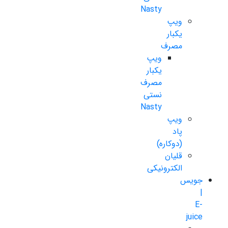
Nasty
ویپ
یکبار
مصرف
ویپ
یکبار
مصرف
نستی
Nasty
ویپ
پاد
(دوکاره)
قلیان
الکترونیکی
جویس
|
E-
juice