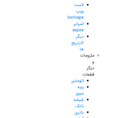
لاست
ویپ
lostvape
اسپایر
aspire
دیگر
کارتریج
ها
ملزومات
و
دیگر
قطعات
اتومایزر
پنبه
نسوز
شیشه
تانک
باتری