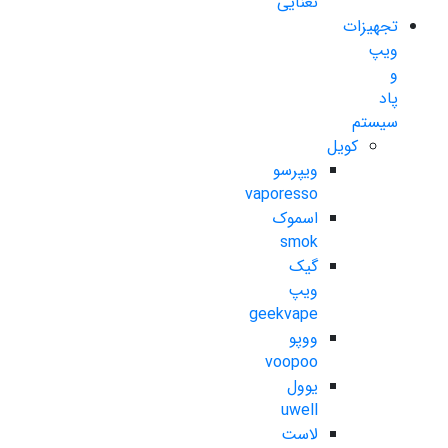
نعنایی
تجهیزات
ویپ
و
پاد
سیستم
کویل
ویپرسو
vaporesso
اسموک
smok
گیک
ویپ
geekvape
ووپو
voopoo
یوول
uwell
لاست