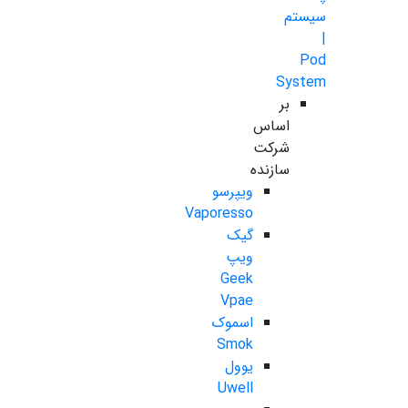
سیستم
|
Pod
System
بر
اساس
شرکت
سازنده
ویپرسو
Vaporesso
گیک
ویپ
Geek
Vpae
اسموک
Smok
یوول
Uwell