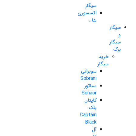
سیگار
اکسسوری
ها..
سیگار
و
سیگار
برگ
خرید
سیگار
سوبرانی
Sobrani
سناتور
Senaor
کاپتان
بلک
Captain
Black
آل