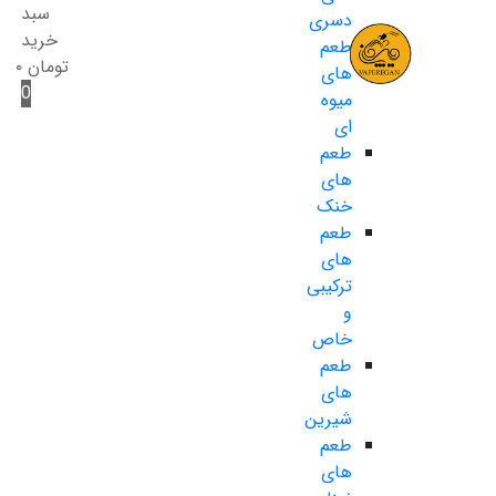
سبد
دسری
خرید
طعم
تومان
۰
های
0
میوه
ای
طعم
های
خنک
طعم
های
ترکیبی
و
خاص
طعم
های
شیرین
طعم
های