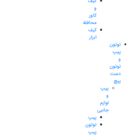
کیف
و
کاور
محافظ
کیف
ابزار
توتون
پیپ
و
توتون
دست
پیچ
پیپ
و
لوازم
جانبی
پیپ
توتون
پیپ