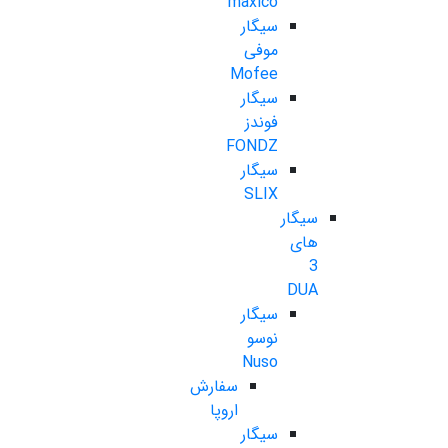
maxico
سیگار
موفی
Mofee
سیگار
فوندز
FONDZ
سیگار
SLIX
سیگار
های
3
DUA
سیگار
نوسو
Nuso
سفارش
اروپا
سیگار