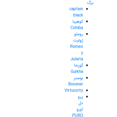
برگ
captain
black
کوهیبا
Cohiba
رومئو
ژولیت
Romeo
y
Julieta
گورخا
Gurkha
بوسنر
Bossner
Virtuozity
پرو
دل
اورو
PURO