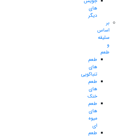
جویس
های
دیگر
بر
اساس
سلیقه
و
طعم
طعم
های
تنباکویی
طعم
های
خنک
طعم
های
میوه
ای
طعم