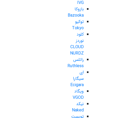
IVG
بازوکا
Bazooka
توکیو
Tokyo
کلود
نوردز
CLOUD
NURDZ
راتلس
Ruthless
ای
سیگارا
Ecigara
ویگاد
VGOD
نیکد
Naked
تویست