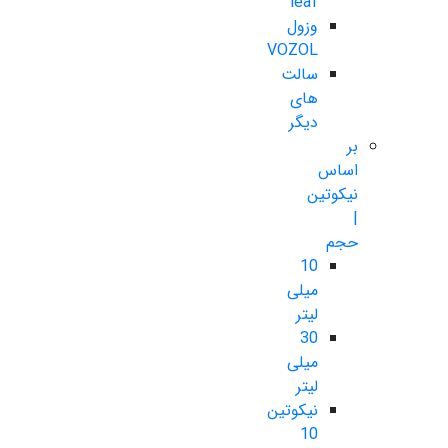
leaf
وزول
VOZOL
سالت
های
دیگر
بر
اساس
نیکوتین
|
حجم
10
میلی
لیتر
30
میلی
لیتر
نیکوتین
10