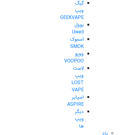
گیگ
ویپ
GEEKVAPE
یوول
Uwell
اسموک
SMOK
ووپو
VOOPOO
لاست
ویپ
LOST
VAPE
اسپایر
ASPIRE
دیگر
ویپ
ها
پاد