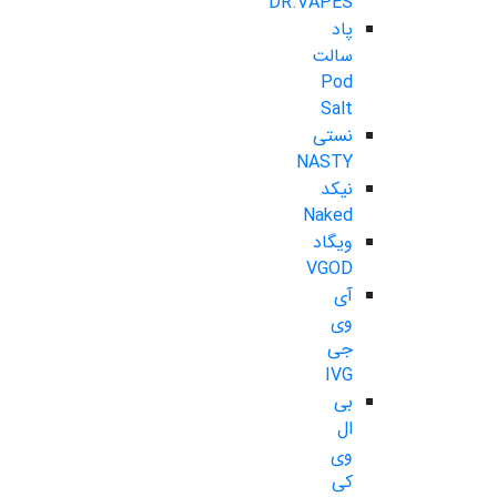
DR.VAPES
پاد
سالت
Pod
Salt
نستی
NASTY
نیکد
Naked
ویگاد
VGOD
آی
وی
جی
IVG
بی
ال
وی
کی