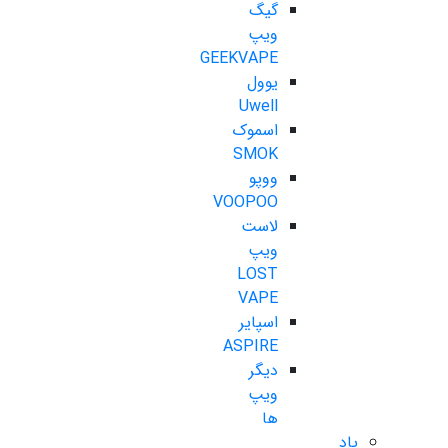
گیگ
ویپ
GEEKVAPE
یوول
Uwell
اسموک
SMOK
ووپو
VOOPOO
لاست
ویپ
LOST
VAPE
اسپایر
ASPIRE
دیگر
ویپ
ها
پاد