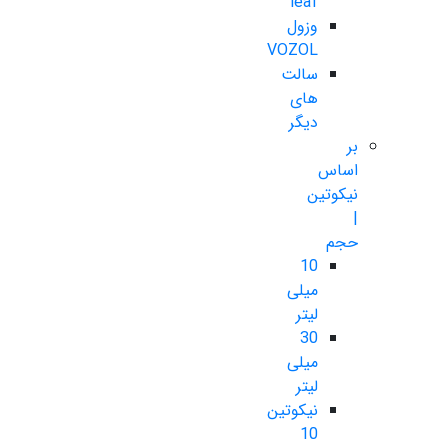
leaf
وزول
VOZOL
سالت
های
دیگر
بر
اساس
نیکوتین
|
حجم
10
میلی
لیتر
30
میلی
لیتر
نیکوتین
10