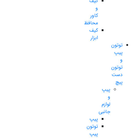
کیف
و
کاور
محافظ
کیف
ابزار
توتون
پیپ
و
توتون
دست
پیچ
پیپ
و
لوازم
جانبی
پیپ
توتون
پیپ