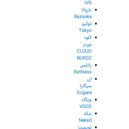
IVG
بازوکا
Bazooka
توکیو
Tokyo
کلود
نوردز
CLOUD
NURDZ
راتلس
Ruthless
ای
سیگارا
Ecigara
ویگاد
VGOD
نیکد
Naked
تویست