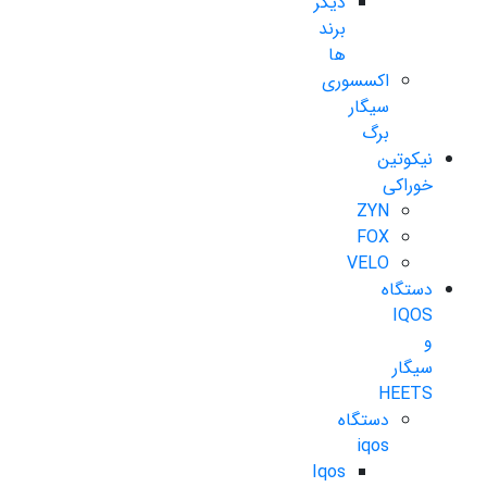
دیگر
برند
ها
اکسسوری
سیگار
برگ
نیکوتین
خوراکی
ZYN
FOX
VELO
دستگاه
IQOS
و
سیگار
HEETS
دستگاه
iqos
Iqos