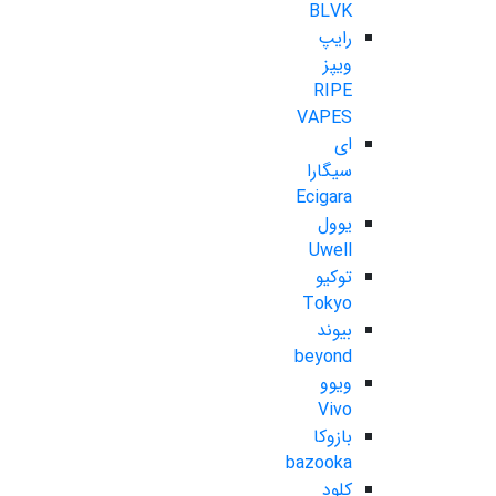
BLVK
رایپ
ویپز
RIPE
VAPES
ای
سیگارا
Ecigara
یوول
Uwell
توکیو
Tokyo
بیوند
beyond
ویوو
Vivo
بازوکا
bazooka
کلود