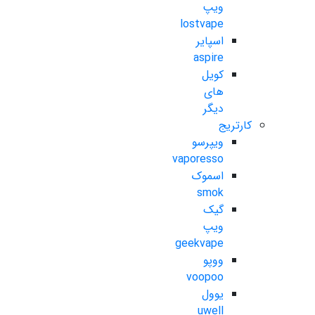
ویپ
lostvape
اسپایر
aspire
کویل
های
دیگر
کارتریج
ویپرسو
vaporesso
اسموک
smok
گیک
ویپ
geekvape
ووپو
voopoo
یوول
uwell