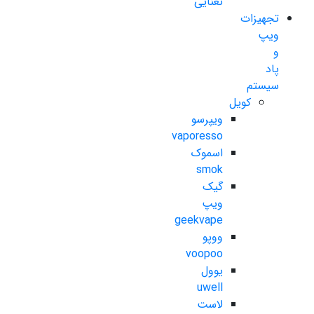
نعنایی
تجهیزات
ویپ
و
پاد
سیستم
کویل
ویپرسو
vaporesso
اسموک
smok
گیک
ویپ
geekvape
ووپو
voopoo
یوول
uwell
لاست