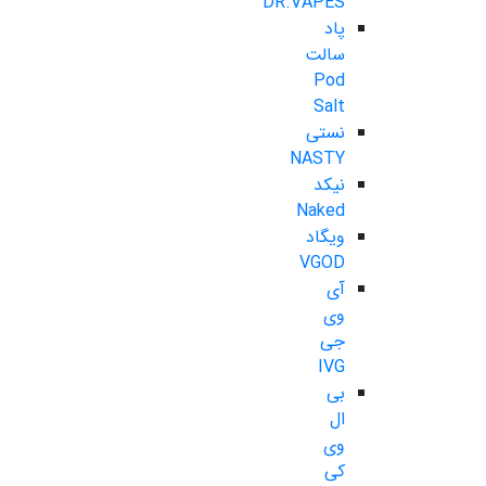
DR.VAPES
پاد
سالت
Pod
Salt
نستی
NASTY
نیکد
Naked
ویگاد
VGOD
آی
وی
جی
IVG
بی
ال
وی
کی