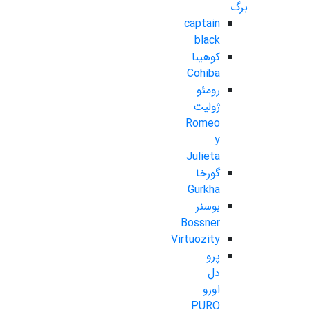
برگ
captain
black
کوهیبا
Cohiba
رومئو
ژولیت
Romeo
y
Julieta
گورخا
Gurkha
بوسنر
Bossner
Virtuozity
پرو
دل
اورو
PURO