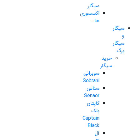
سیگار
اکسسوری
ها..
سیگار
و
سیگار
برگ
خرید
سیگار
سوبرانی
Sobrani
سناتور
Senaor
کاپتان
بلک
Captain
Black
آل