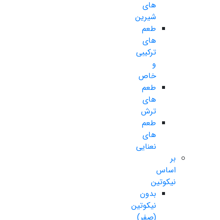
های
شیرین
طعم
های
ترکیبی
و
خاص
طعم
های
ترش
طعم
های
نعنایی
بر
اساس
نیکوتین
بدون
نیکوتین
(صفر)