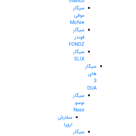
maxico
سیگار
موفی
Mofee
سیگار
فوندز
FONDZ
سیگار
SLIX
سیگار
های
3
DUA
سیگار
نوسو
Nuso
سفارش
اروپا
سیگار