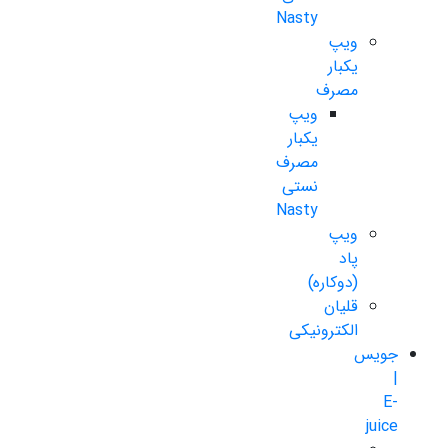
Nasty
ویپ
یکبار
مصرف
ویپ
یکبار
مصرف
نستی
Nasty
ویپ
پاد
(دوکاره)
قلیان
الکترونیکی
جویس
|
E-
juice