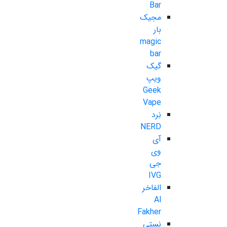
Bar
مجیک
بار
magic
bar
گیک
ویپ
Geek
Vape
نِرد
NERD
آی
وی
جی
IVG
الفاخر
Al
Fakher
نستی