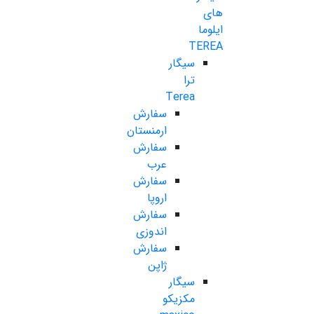
های
ایلوما
TEREA
سیگار
ترا
Terea
سفارش
ارمنستان
سفارش
عرب
سفارش
اروپا
سفارش
اندوزی
سفارش
ژاپن
سیگار
مکزیکو