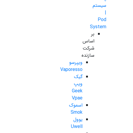
سیستم
|
Pod
System
بر
اساس
شرکت
سازنده
ویپرسو
Vaporesso
گیک
ویپ
Geek
Vpae
اسموک
Smok
یوول
Uwell