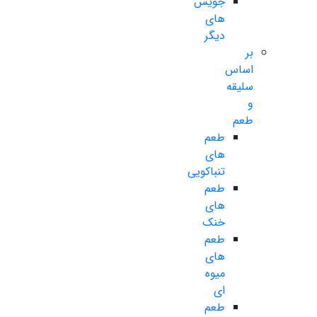
جویس
های
دیگر
بر
اساس
سلیقه
و
طعم
طعم
های
تنباکویی
طعم
های
خنک
طعم
های
میوه
ای
طعم