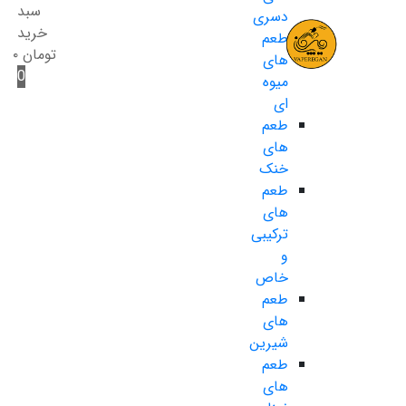
سبد
دسری
خرید
طعم
تومان
۰
های
0
میوه
ای
طعم
های
خنک
طعم
های
ترکیبی
و
خاص
طعم
های
شیرین
طعم
های