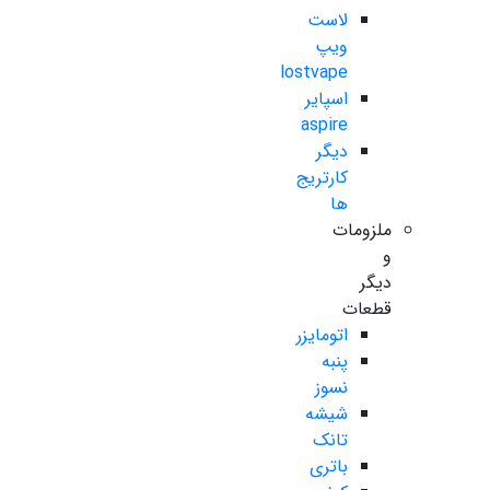
لاست
ویپ
lostvape
اسپایر
aspire
دیگر
کارتریج
ها
ملزومات
و
دیگر
قطعات
اتومایزر
پنبه
نسوز
شیشه
تانک
باتری