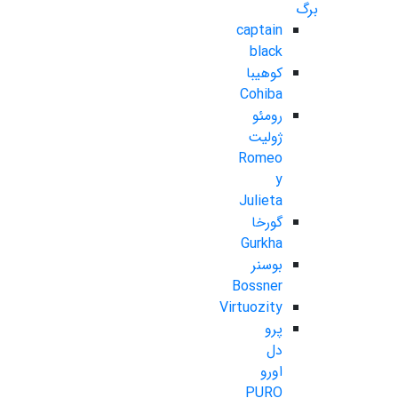
برگ
captain
black
کوهیبا
Cohiba
رومئو
ژولیت
Romeo
y
Julieta
گورخا
Gurkha
بوسنر
Bossner
Virtuozity
پرو
دل
اورو
PURO