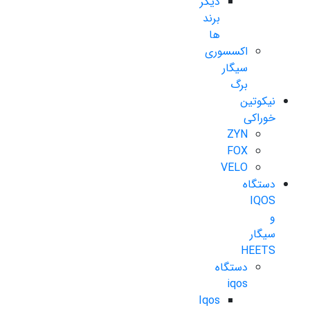
دیگر
برند
ها
اکسسوری
سیگار
برگ
نیکوتین
خوراکی
ZYN
FOX
VELO
دستگاه
IQOS
و
سیگار
HEETS
دستگاه
iqos
Iqos