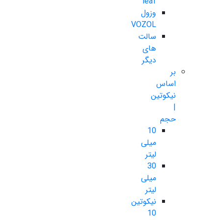
leaf
وزول
VOZOL
سالت
های
دیگر
بر
اساس
نیکوتین
|
حجم
10
میلی
لیتر
30
میلی
لیتر
نیکوتین
10