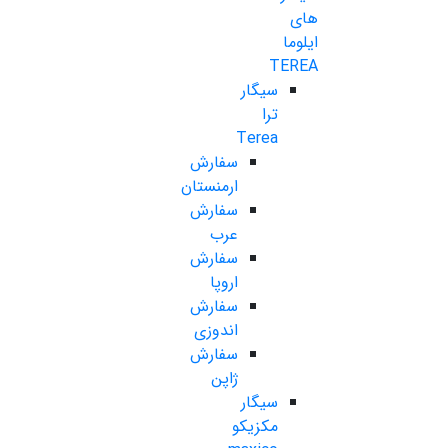
های
ایلوما
TEREA
سیگار
ترا
Terea
سفارش
ارمنستان
سفارش
عرب
سفارش
اروپا
سفارش
اندوزی
سفارش
ژاپن
سیگار
مکزیکو