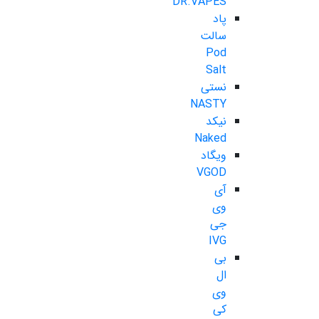
DR.VAPES
پاد
سالت
Pod
Salt
نستی
NASTY
نیکد
Naked
ویگاد
VGOD
آی
وی
جی
IVG
بی
ال
وی
کی