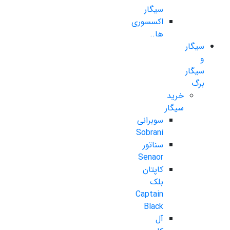
سیگار
اکسسوری
ها..
سیگار
و
سیگار
برگ
خرید
سیگار
سوبرانی
Sobrani
سناتور
Senaor
کاپتان
بلک
Captain
Black
آل