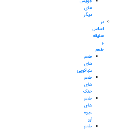
جویس
های
دیگر
بر
اساس
سلیقه
و
طعم
طعم
های
تنباکویی
طعم
های
خنک
طعم
های
میوه
ای
طعم