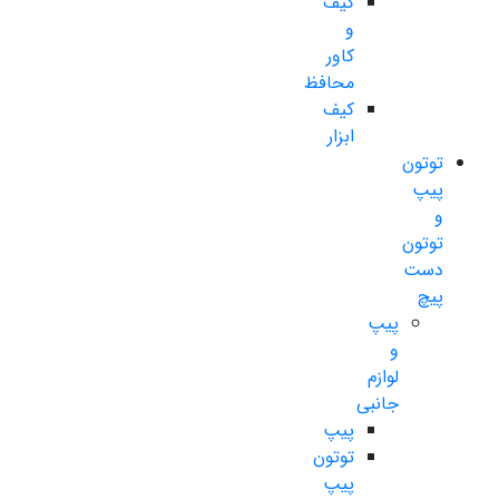
کیف
و
کاور
محافظ
کیف
ابزار
توتون
پیپ
و
توتون
دست
پیچ
پیپ
و
لوازم
جانبی
پیپ
توتون
پیپ