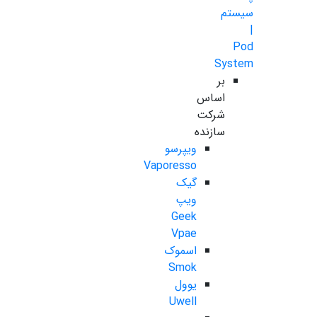
سیستم
|
Pod
System
بر
اساس
شرکت
سازنده
ویپرسو
Vaporesso
گیک
ویپ
Geek
Vpae
اسموک
Smok
یوول
Uwell