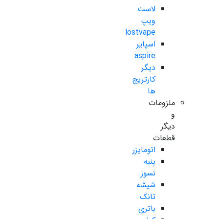
لاست
ویپ
lostvape
اسپایر
aspire
دیگر
کارتریج
ها
ملزومات
و
دیگر
قطعات
اتومایزر
پنبه
نسوز
شیشه
تانک
باتری