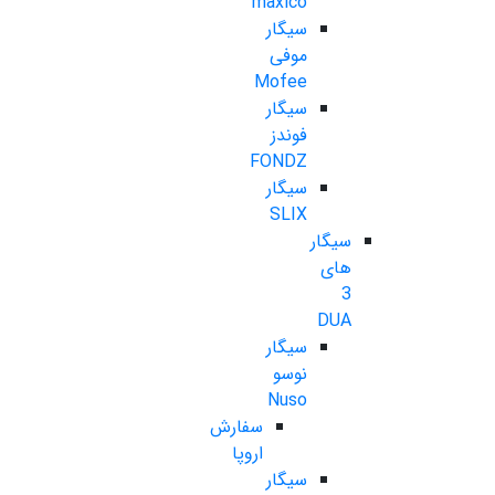
maxico
سیگار
موفی
Mofee
سیگار
فوندز
FONDZ
سیگار
SLIX
سیگار
های
3
DUA
سیگار
نوسو
Nuso
سفارش
اروپا
سیگار