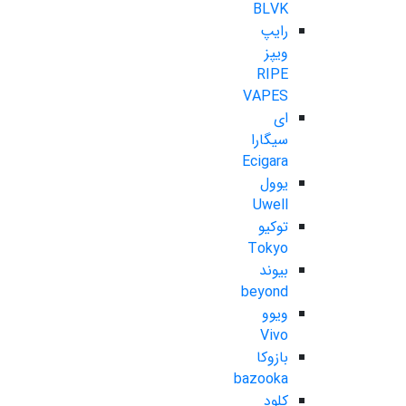
BLVK
رایپ
ویپز
RIPE
VAPES
ای
سیگارا
Ecigara
یوول
Uwell
توکیو
Tokyo
بیوند
beyond
ویوو
Vivo
بازوکا
bazooka
کلود