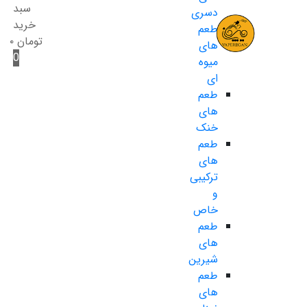
سبد
دسری
خرید
طعم
تومان
۰
های
0
میوه
ای
طعم
های
خنک
طعم
های
ترکیبی
و
خاص
طعم
های
شیرین
طعم
های