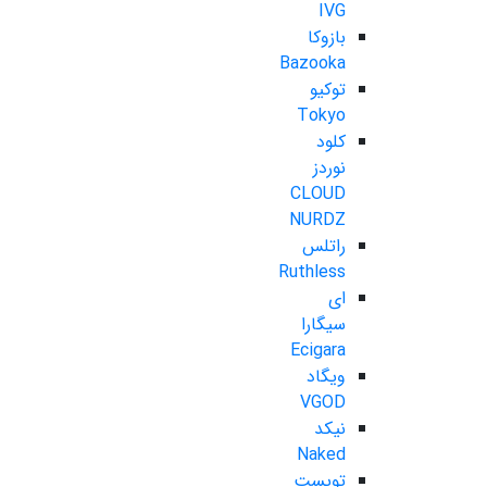
IVG
بازوکا
Bazooka
توکیو
Tokyo
کلود
نوردز
CLOUD
NURDZ
راتلس
Ruthless
ای
سیگارا
Ecigara
ویگاد
VGOD
نیکد
Naked
تویست