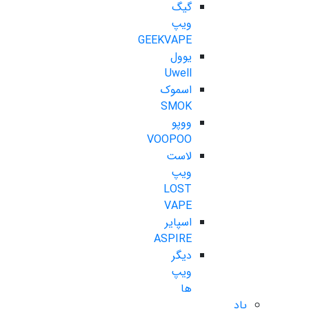
گیگ
ویپ
GEEKVAPE
یوول
Uwell
اسموک
SMOK
ووپو
VOOPOO
لاست
ویپ
LOST
VAPE
اسپایر
ASPIRE
دیگر
ویپ
ها
پاد