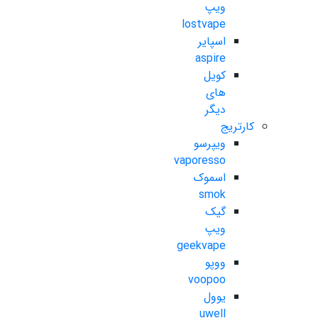
ویپ
lostvape
اسپایر
aspire
کویل
های
دیگر
کارتریج
ویپرسو
vaporesso
اسموک
smok
گیک
ویپ
geekvape
ووپو
voopoo
یوول
uwell