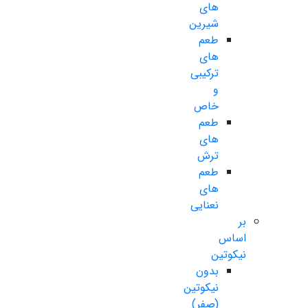
های
شیرین
طعم
های
ترکیبی
و
خاص
طعم
های
ترش
طعم
های
نعنایی
بر
اساس
نیکوتین
بدون
نیکوتین
(صفر)