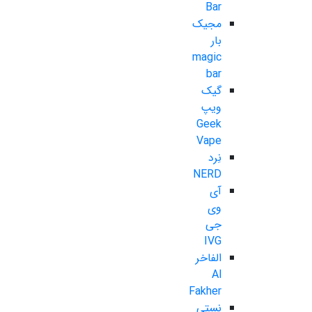
Bar
مجیک
بار
magic
bar
گیک
ویپ
Geek
Vape
نِرد
NERD
آی
وی
جی
IVG
الفاخر
Al
Fakher
نستی