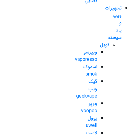
نعنایی
تجهیزات
ویپ
و
پاد
سیستم
کویل
ویپرسو
vaporesso
اسموک
smok
گیک
ویپ
geekvape
ووپو
voopoo
یوول
uwell
لاست