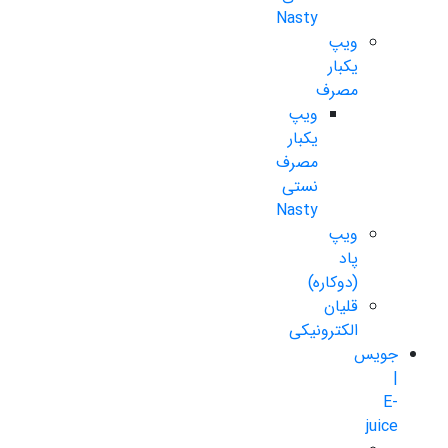
Nasty
ویپ
یکبار
مصرف
ویپ
یکبار
مصرف
نستی
Nasty
ویپ
پاد
(دوکاره)
قلیان
الکترونیکی
جویس
|
E-
juice