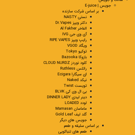
جویس | E-juice
بر اساس شرکت سازنده
نستی NASTY
دکتر ویپز Dr.Vapes
الفاخر Al Fakher
آی وی جی IVG
رایپ ویپز RIPE VAPES
ویگاد VGOD
توکیو Tokyo
بازوکا Bazooka
کلود نوردز CLOUD NURDZ
راتلس Ruthless
ای سیگارا Ecigara
نیکد Naked
تویست Twist
بی ال وی کی BLVK
دینر لیدی DINNER LADY
لودد LOADED
ماماسان Mamasan
گلد لیف Gold Leaf
جویس های دیگر
بر اساس سلیقه و طعم
طعم های تنباکویی