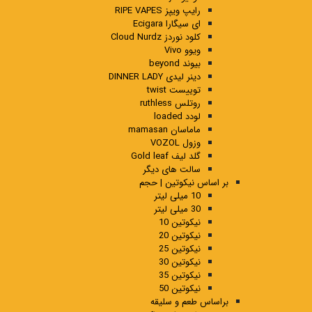
رایپ ویپز RIPE VAPES
ای سیگارا Ecigara
کلود نوردز Cloud Nurdz
ویوو Vivo
بیوند beyond
دینر لیدی DINNER LADY
توییست twist
روتلس ruthless
لودد loaded
ماماسان mamasan
وزول VOZOL
گلد لیف Gold leaf
سالت های دیگر
بر اساس نیکوتین | حجم
10 میلی لیتر
30 میلی لیتر
نیکوتین 10
نیکوتین 20
نیکوتین 25
نیکوتین 30
نیکوتین 35
نیکوتین 50
براساس طعم و سلیقه