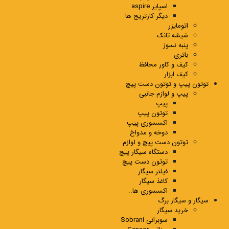
اسپایر aspire
دیگر کارتریج ها
اتومایزر
شیشه تانک
پنبه نسوز
باتری
کیف و کاور محافظ
کیف ابزار
توتون پیپ و توتون دست پیچ
پیپ و لوازم جانبی
پیپ
توتون پیپ
اکسسوری پیپ
دوخه و مدواخ
توتون دست پیچ و لوازم
دستگاه سیگار پیچ
توتون دست پیچ
فیلتر سیگار
کاغذ سیگار
اکسسوری ها..
سیگار و سیگار برگ
خرید سیگار
سوبرانی Sobrani