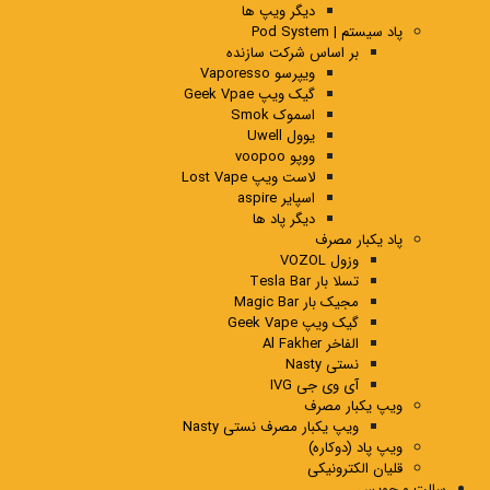
دیگر ویپ ها
پاد سیستم | Pod System
بر اساس شرکت سازنده
ویپرسو Vaporesso
گیک ویپ Geek Vpae
اسموک Smok
یوول Uwell
ووپو voopoo
لاست ویپ Lost Vape
اسپایر aspire
دیگر پاد ها
پاد یکبار مصرف
وزول VOZOL
تسلا بار Tesla Bar
مجیک بار Magic Bar
گیک ویپ Geek Vape
الفاخر Al Fakher
نستی Nasty
آی وی جی IVG
ویپ یکبار مصرف
ویپ یکبار مصرف نستی Nasty
ویپ پاد (دوکاره)
قلیان الکترونیکی
سالت و جویس