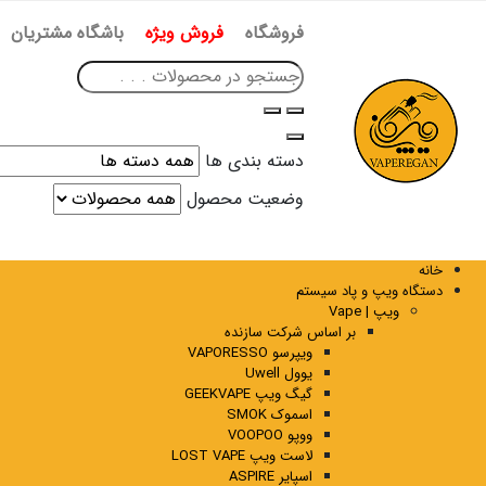
فروشگاه
فروش ویژه
باشگاه مشتریان
دسته بندی ها
وضعیت محصول
خانه
دستگاه ویپ و پاد سیستم
ویپ | Vape
بر اساس شرکت سازنده
ویپرسو VAPORESSO
یوول Uwell
گیگ ویپ GEEKVAPE
اسموک SMOK
ووپو VOOPOO
لاست ویپ LOST VAPE
اسپایر ASPIRE