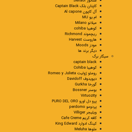
سناتور Senaor
کاپتان بلک Captain Black
آل کاپون Al capone
ام.یو MU
میلانو Milano
کوهیبا cohiba
ریچموند Richmond
هاروست Harvest
مودز Moods
دیگر برند ها
سیگار برگ
captain black
کوهیبا Cohiba
رومئو ژولیت Romeo y Julieta
دیویدوف Davidoff
گورخا Gurkha
بوسنر Bossner
Virtuozity
پرو دل اورو PURO DEL ORO
پردومو perdomo
ویلیجر Villiger
کافه کریم Cafe Creme
کینگ ادوارد King Edward
ملوها Meluha