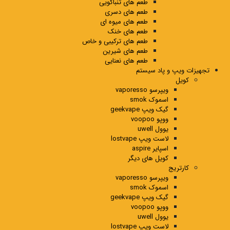
طعم های تنباکویی
طعم های دسری
طعم های میوه ای
طعم های خنک
طعم های ترکیبی و خاص
طعم های شیرین
طعم های نعنایی
تجهیزات ویپ و پاد سیستم
کویل
ویپرسو vaporesso
اسموک smok
گیک ویپ geekvape
ووپو voopoo
یوول uwell
لاست ویپ lostvape
اسپایر aspire
کویل های دیگر
کارتریج
ویپرسو vaporesso
اسموک smok
گیک ویپ geekvape
ووپو voopoo
یوول uwell
لاست ویپ lostvape