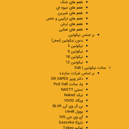
طعم های خنک
طعم های میوه ای
طعم های شیرین
طعم های ترکیبی و خاص
طعم های ترش
طعم های نعنایی
بر اساس نیکوتین
بدون نیکوتین (صفر)
نیکوتین 3
نیکوتین 6
نیکوتین 18
نیکوتین 12
سالت نیکوتین | Salt
بر اساس شرکت سازنده
دکتر ویپز DR.VAPES
پاد سالت Pod Salt
نستی NASTY
نیکد Naked
ویگاد VGOD
بی ال وی کی BLVK
یوول Uwell
آی وی جی IVG
بازوکا bazooka
توکیو Tokyo