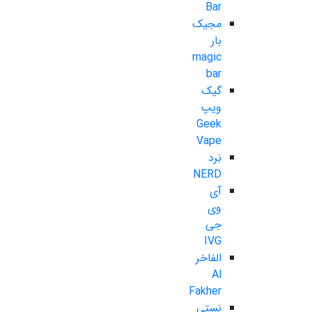
Bar
مجیک
بار
magic
bar
گیک
ویپ
Geek
Vape
نِرد
NERD
آی
وی
جی
IVG
الفاخر
Al
Fakher
نستی