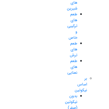
های
شیرین
طعم
های
ترکیبی
و
خاص
طعم
های
ترش
طعم
های
نعنایی
بر
اساس
نیکوتین
بدون
نیکوتین
(صفر)