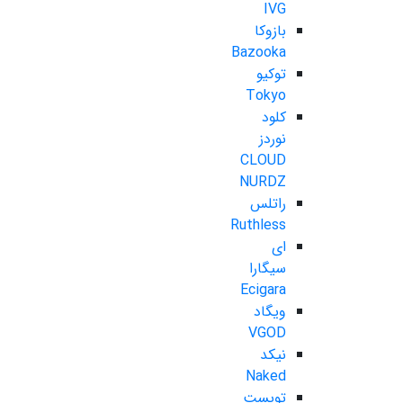
IVG
بازوکا
Bazooka
توکیو
Tokyo
کلود
نوردز
CLOUD
NURDZ
راتلس
Ruthless
ای
سیگارا
Ecigara
ویگاد
VGOD
نیکد
Naked
تویست