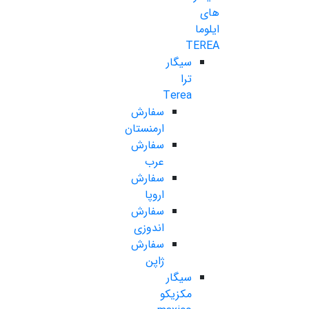
های
ایلوما
TEREA
سیگار
ترا
Terea
سفارش
ارمنستان
سفارش
عرب
سفارش
اروپا
سفارش
اندوزی
سفارش
ژاپن
سیگار
مکزیکو