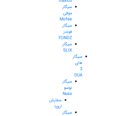
maxico
سیگار
موفی
Mofee
سیگار
فوندز
FONDZ
سیگار
SLIX
سیگار
های
3
DUA
سیگار
نوسو
Nuso
سفارش
اروپا
سیگار