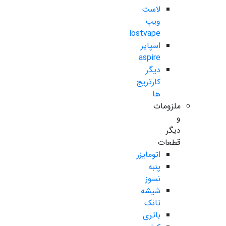
لاست
ویپ
lostvape
اسپایر
aspire
دیگر
کارتریج
ها
ملزومات
و
دیگر
قطعات
اتومایزر
پنبه
نسوز
شیشه
تانک
باتری