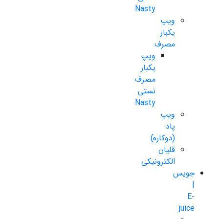
Nasty
ویپ
یکبار
مصرف
ویپ
یکبار
مصرف
نستی
Nasty
ویپ
پاد
(دوکاره)
قلیان
الکترونیکی
جویس
|
E-
juice