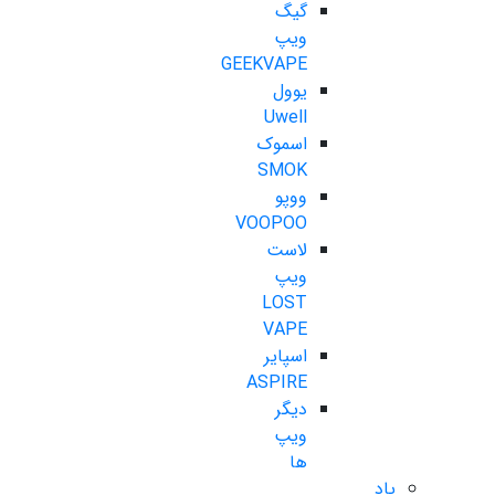
گیگ
ویپ
GEEKVAPE
یوول
Uwell
اسموک
SMOK
ووپو
VOOPOO
لاست
ویپ
LOST
VAPE
اسپایر
ASPIRE
دیگر
ویپ
ها
پاد