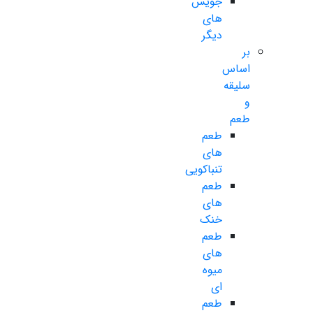
جویس
های
دیگر
بر
اساس
سلیقه
و
طعم
طعم
های
تنباکویی
طعم
های
خنک
طعم
های
میوه
ای
طعم