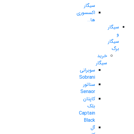
سیگار
اکسسوری
ها..
سیگار
و
سیگار
برگ
خرید
سیگار
سوبرانی
Sobrani
سناتور
Senaor
کاپتان
بلک
Captain
Black
آل