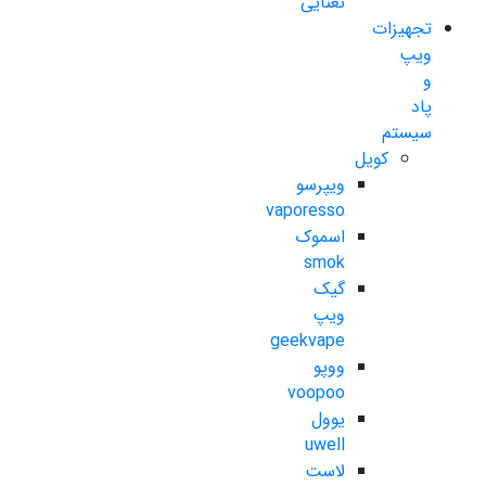
نعنایی
تجهیزات
ویپ
و
پاد
سیستم
کویل
ویپرسو
vaporesso
اسموک
smok
گیک
ویپ
geekvape
ووپو
voopoo
یوول
uwell
لاست