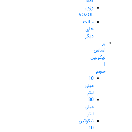
leaf
وزول
VOZOL
سالت
های
دیگر
بر
اساس
نیکوتین
|
حجم
10
میلی
لیتر
30
میلی
لیتر
نیکوتین
10