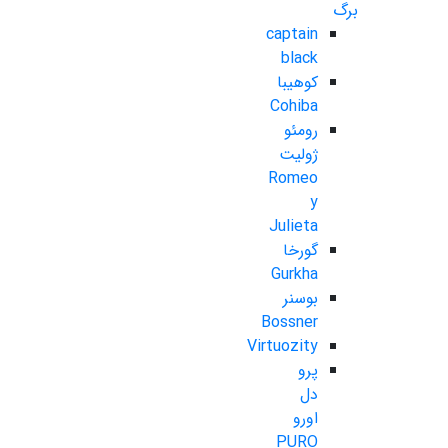
برگ
captain
black
کوهیبا
Cohiba
رومئو
ژولیت
Romeo
y
Julieta
گورخا
Gurkha
بوسنر
Bossner
Virtuozity
پرو
دل
اورو
PURO