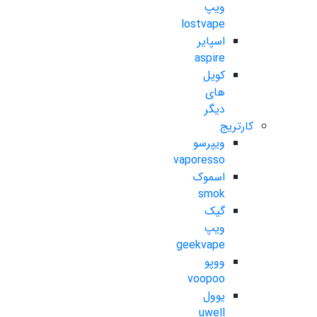
ویپ
lostvape
اسپایر
aspire
کویل
های
دیگر
کارتریج
ویپرسو
vaporesso
اسموک
smok
گیک
ویپ
geekvape
ووپو
voopoo
یوول
uwell