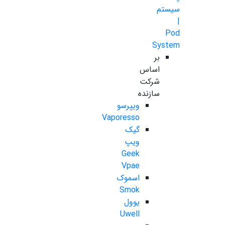
سیستم
|
Pod
System
بر
اساس
شرکت
سازنده
ویپرسو
Vaporesso
گیک
ویپ
Geek
Vpae
اسموک
Smok
یوول
Uwell