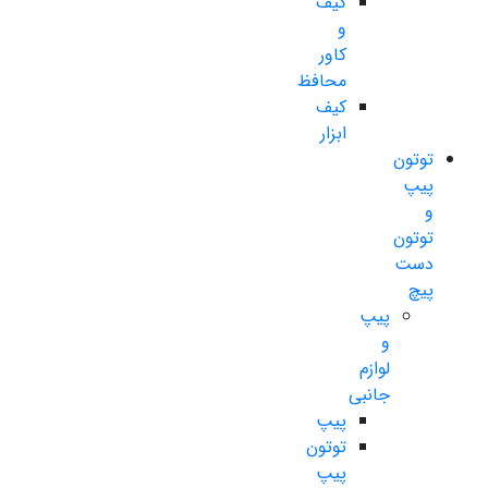
کیف
و
کاور
محافظ
کیف
ابزار
توتون
پیپ
و
توتون
دست
پیچ
پیپ
و
لوازم
جانبی
پیپ
توتون
پیپ