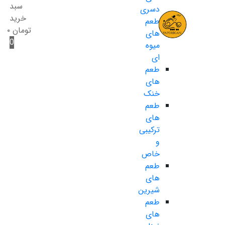
سبد
دسری
خرید
طعم
تومان
۰
های
0
میوه
ای
طعم
های
خنک
طعم
های
ترکیبی
و
خاص
طعم
های
شیرین
طعم
های