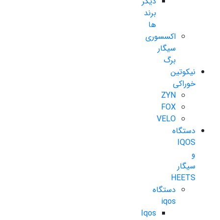
دیگر
برند
ها
اکسسوری
سیگار
برگ
نیکوتین
خوراکی
ZYN
FOX
VELO
دستگاه
IQOS
و
سیگار
HEETS
دستگاه
iqos
Iqos