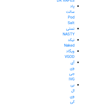
DR.VAPES
پاد
سالت
Pod
Salt
نستی
NASTY
نیکد
Naked
ویگاد
VGOD
آی
وی
جی
IVG
بی
ال
وی
کی