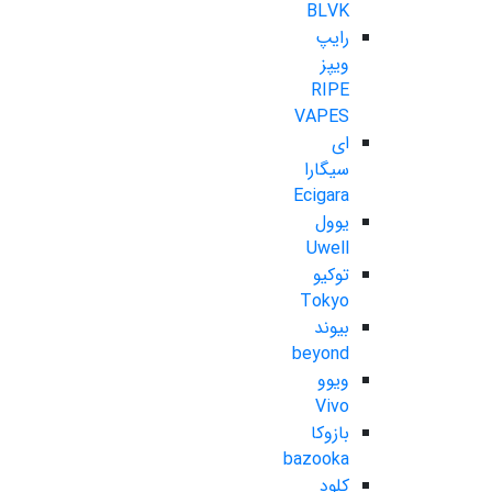
BLVK
رایپ
ویپز
RIPE
VAPES
ای
سیگارا
Ecigara
یوول
Uwell
توکیو
Tokyo
بیوند
beyond
ویوو
Vivo
بازوکا
bazooka
کلود