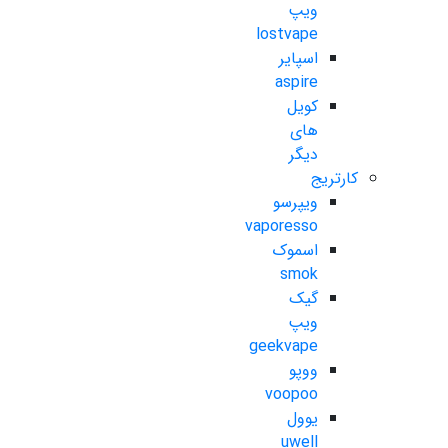
ویپ
lostvape
اسپایر
aspire
کویل
های
دیگر
کارتریج
ویپرسو
vaporesso
اسموک
smok
گیک
ویپ
geekvape
ووپو
voopoo
یوول
uwell