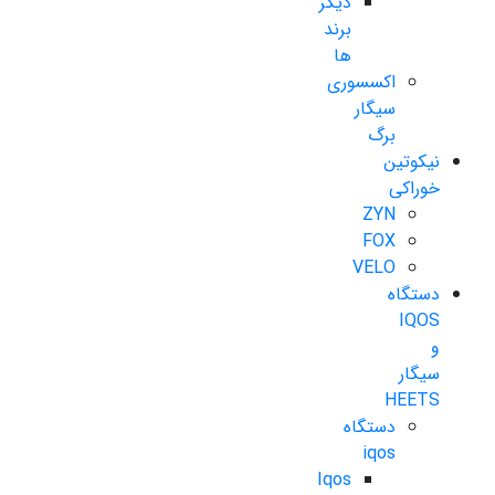
دیگر
برند
ها
اکسسوری
سیگار
برگ
نیکوتین
خوراکی
ZYN
FOX
VELO
دستگاه
IQOS
و
سیگار
HEETS
دستگاه
iqos
Iqos