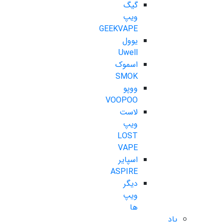
گیگ
ویپ
GEEKVAPE
یوول
Uwell
اسموک
SMOK
ووپو
VOOPOO
لاست
ویپ
LOST
VAPE
اسپایر
ASPIRE
دیگر
ویپ
ها
پاد