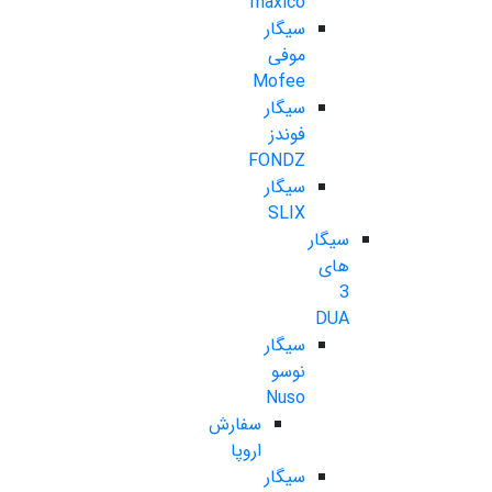
maxico
سیگار
موفی
Mofee
سیگار
فوندز
FONDZ
سیگار
SLIX
سیگار
های
3
DUA
سیگار
نوسو
Nuso
سفارش
اروپا
سیگار