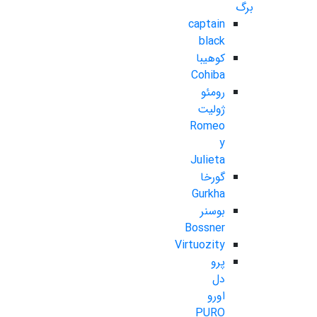
برگ
captain
black
کوهیبا
Cohiba
رومئو
ژولیت
Romeo
y
Julieta
گورخا
Gurkha
بوسنر
Bossner
Virtuozity
پرو
دل
اورو
PURO