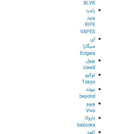
BLVK
رایپ
ویپز
RIPE
VAPES
ای
سیگارا
Ecigara
یوول
Uwell
توکیو
Tokyo
بیوند
beyond
ویوو
Vivo
بازوکا
bazooka
کلود