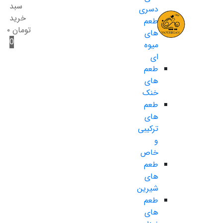
سبد
دسری
خرید
طعم
تومان
۰
های
0
میوه
ای
طعم
های
خنک
طعم
های
ترکیبی
و
خاص
طعم
های
شیرین
طعم
های