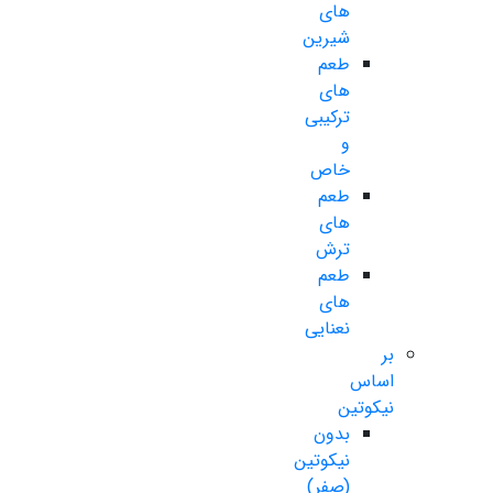
های
شیرین
طعم
های
ترکیبی
و
خاص
طعم
های
ترش
طعم
های
نعنایی
بر
اساس
نیکوتین
بدون
نیکوتین
(صفر)