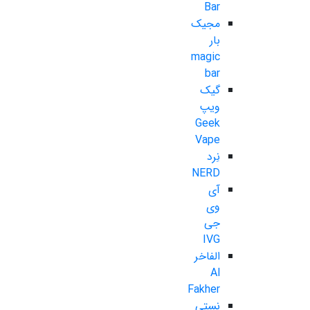
Bar
مجیک
بار
magic
bar
گیک
ویپ
Geek
Vape
نِرد
NERD
آی
وی
جی
IVG
الفاخر
Al
Fakher
نستی