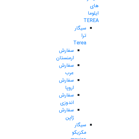
های
ایلوما
TEREA
سیگار
ترا
Terea
سفارش
ارمنستان
سفارش
عرب
سفارش
اروپا
سفارش
اندوزی
سفارش
ژاپن
سیگار
مکزیکو