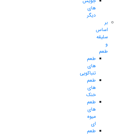
جویس
های
دیگر
بر
اساس
سلیقه
و
طعم
طعم
های
تنباکویی
طعم
های
خنک
طعم
های
میوه
ای
طعم