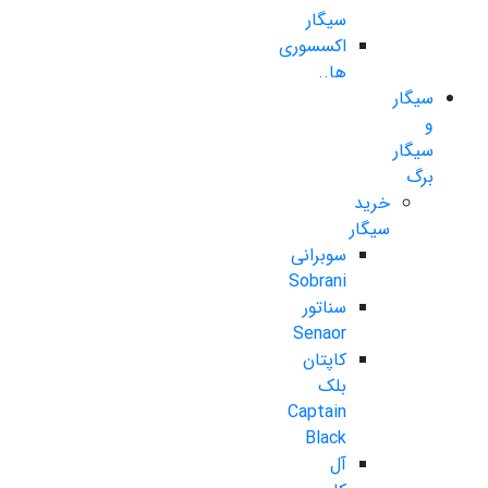
سیگار
اکسسوری
ها..
سیگار
و
سیگار
برگ
خرید
سیگار
سوبرانی
Sobrani
سناتور
Senaor
کاپتان
بلک
Captain
Black
آل