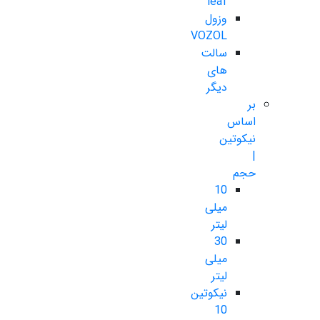
leaf
وزول
VOZOL
سالت
های
دیگر
بر
اساس
نیکوتین
|
حجم
10
میلی
لیتر
30
میلی
لیتر
نیکوتین
10