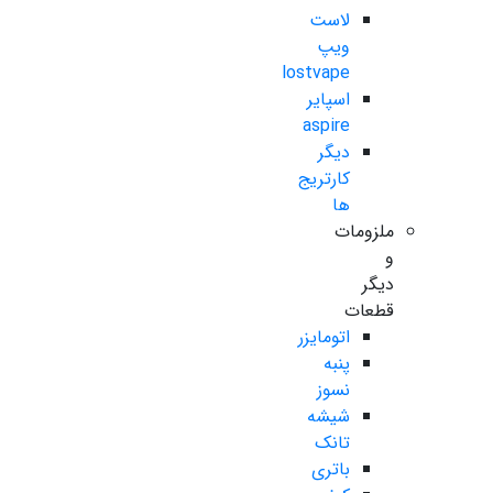
لاست
ویپ
lostvape
اسپایر
aspire
دیگر
کارتریج
ها
ملزومات
و
دیگر
قطعات
اتومایزر
پنبه
نسوز
شیشه
تانک
باتری