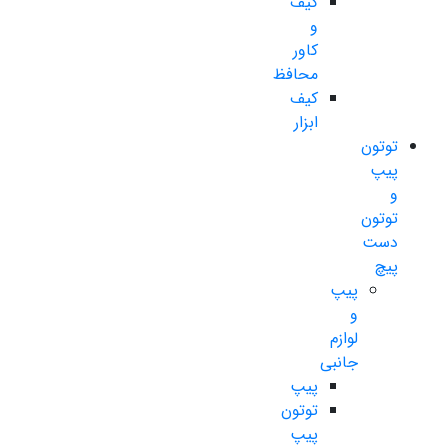
کیف
و
کاور
محافظ
کیف
ابزار
توتون
پیپ
و
توتون
دست
پیچ
پیپ
و
لوازم
جانبی
پیپ
توتون
پیپ