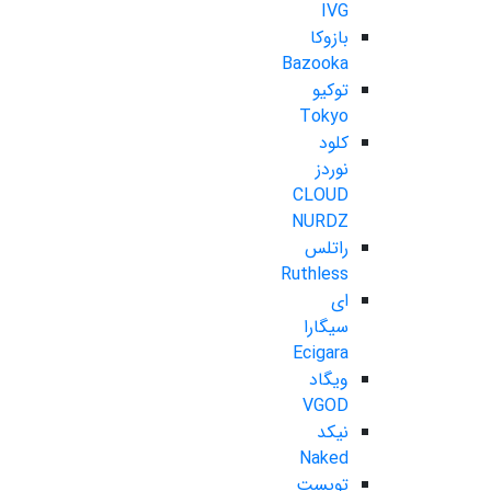
IVG
بازوکا
Bazooka
توکیو
Tokyo
کلود
نوردز
CLOUD
NURDZ
راتلس
Ruthless
ای
سیگارا
Ecigara
ویگاد
VGOD
نیکد
Naked
تویست