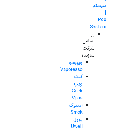
سیستم
|
Pod
System
بر
اساس
شرکت
سازنده
ویپرسو
Vaporesso
گیک
ویپ
Geek
Vpae
اسموک
Smok
یوول
Uwell