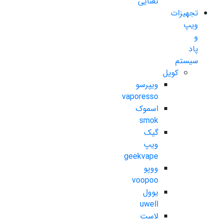
نعنایی
تجهیزات
ویپ
و
پاد
سیستم
کویل
ویپرسو
vaporesso
اسموک
smok
گیک
ویپ
geekvape
ووپو
voopoo
یوول
uwell
لاست