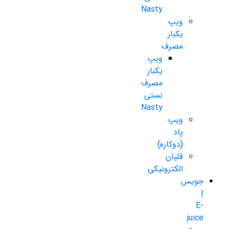
Nasty
ویپ
یکبار
مصرف
ویپ
یکبار
مصرف
نستی
Nasty
ویپ
پاد
(دوکاره)
قلیان
الکترونیکی
جویس
|
E-
juice