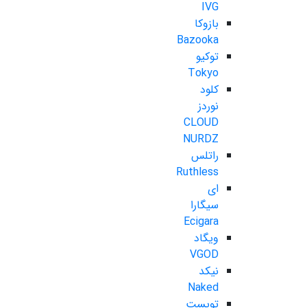
IVG
بازوکا
Bazooka
توکیو
Tokyo
کلود
نوردز
CLOUD
NURDZ
راتلس
Ruthless
ای
سیگارا
Ecigara
ویگاد
VGOD
نیکد
Naked
تویست