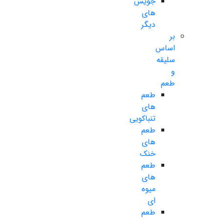
جویس
های
دیگر
بر
اساس
سلیقه
و
طعم
طعم
های
تنباکویی
طعم
های
خنک
طعم
های
میوه
ای
طعم