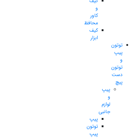
کیف
و
کاور
محافظ
کیف
ابزار
توتون
پیپ
و
توتون
دست
پیچ
پیپ
و
لوازم
جانبی
پیپ
توتون
پیپ