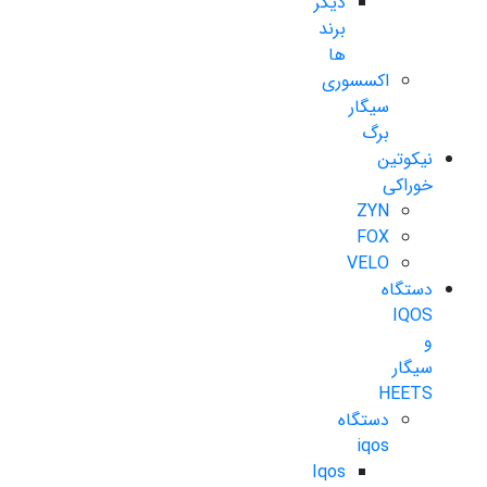
دیگر
برند
ها
اکسسوری
سیگار
برگ
نیکوتین
خوراکی
ZYN
FOX
VELO
دستگاه
IQOS
و
سیگار
HEETS
دستگاه
iqos
Iqos