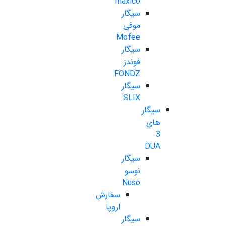
maxico
سیگار
موفی
Mofee
سیگار
فوندز
FONDZ
سیگار
SLIX
سیگار
های
3
DUA
سیگار
نوسو
Nuso
سفارش
اروپا
سیگار