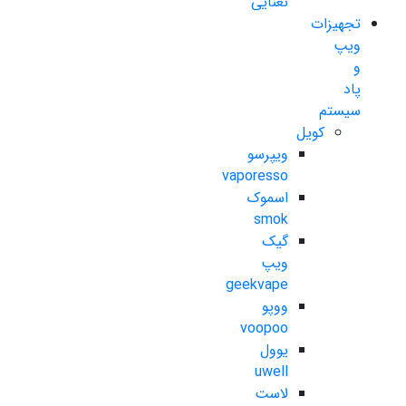
نعنایی
تجهیزات
ویپ
و
پاد
سیستم
کویل
ویپرسو
vaporesso
اسموک
smok
گیک
ویپ
geekvape
ووپو
voopoo
یوول
uwell
لاست