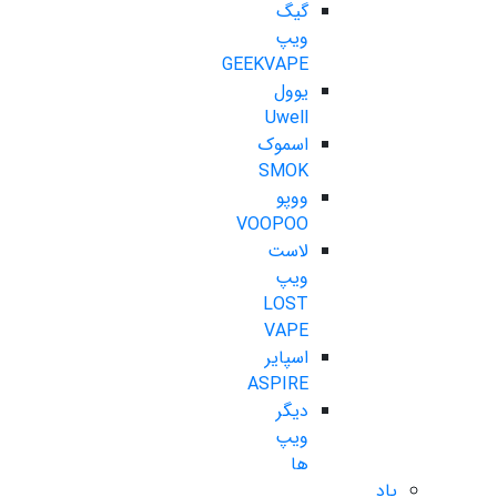
گیگ
ویپ
GEEKVAPE
یوول
Uwell
اسموک
SMOK
ووپو
VOOPOO
لاست
ویپ
LOST
VAPE
اسپایر
ASPIRE
دیگر
ویپ
ها
پاد