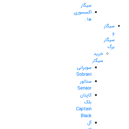
سیگار
اکسسوری
ها..
سیگار
و
سیگار
برگ
خرید
سیگار
سوبرانی
Sobrani
سناتور
Senaor
کاپتان
بلک
Captain
Black
آل