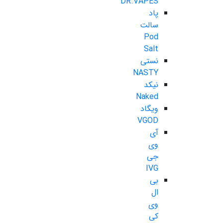
DR.VAPES
پاد
سالت
Pod
Salt
نستی
NASTY
نیکد
Naked
ویگاد
VGOD
آی
وی
جی
IVG
بی
ال
وی
کی