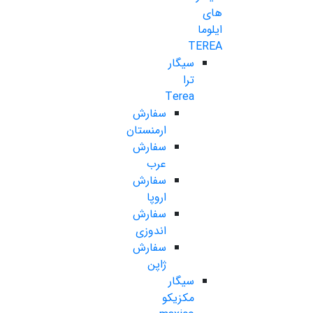
های
ایلوما
TEREA
سیگار
ترا
Terea
سفارش
ارمنستان
سفارش
عرب
سفارش
اروپا
سفارش
اندوزی
سفارش
ژاپن
سیگار
مکزیکو