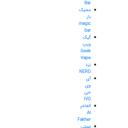
Bar
مجیک
بار
magic
bar
گیک
ویپ
Geek
Vape
نِرد
NERD
آی
وی
جی
IVG
الفاخر
Al
Fakher
نستی