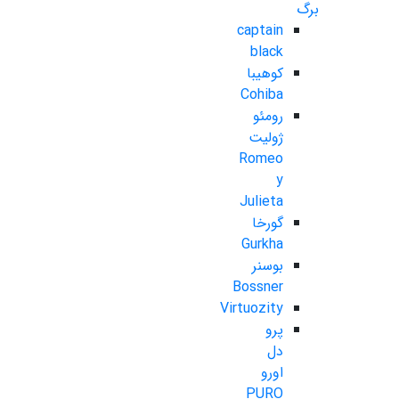
برگ
captain
black
کوهیبا
Cohiba
رومئو
ژولیت
Romeo
y
Julieta
گورخا
Gurkha
بوسنر
Bossner
Virtuozity
پرو
دل
اورو
PURO