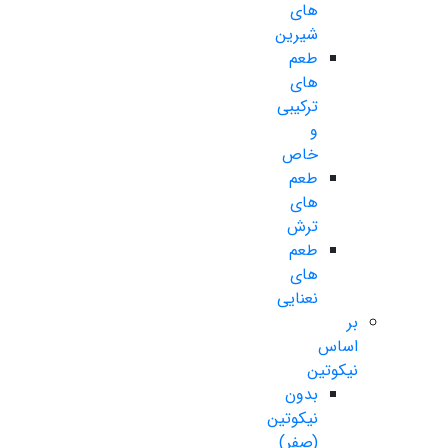
های
شیرین
طعم
های
ترکیبی
و
خاص
طعم
های
ترش
طعم
های
نعنایی
بر
اساس
نیکوتین
بدون
نیکوتین
(صفر)