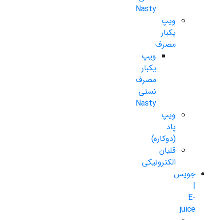
Nasty
ویپ
یکبار
مصرف
ویپ
یکبار
مصرف
نستی
Nasty
ویپ
پاد
(دوکاره)
قلیان
الکترونیکی
جویس
|
E-
juice