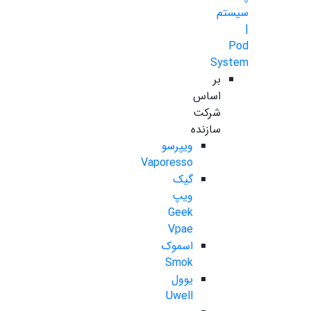
سیستم
|
Pod
System
بر
اساس
شرکت
سازنده
ویپرسو
Vaporesso
گیک
ویپ
Geek
Vpae
اسموک
Smok
یوول
Uwell