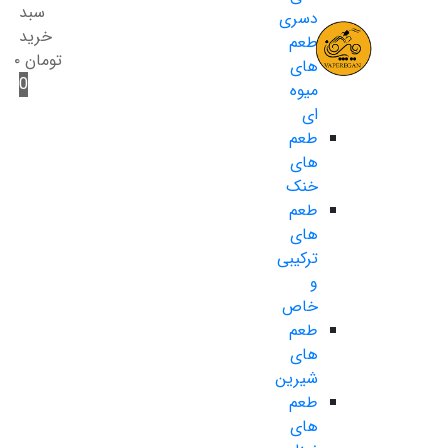
سبد
دسری
خرید
طعم
تومان
۰
های
0
میوه
ای
طعم
های
خنک
طعم
های
ترکیبی
و
خاص
طعم
های
شیرین
طعم
های