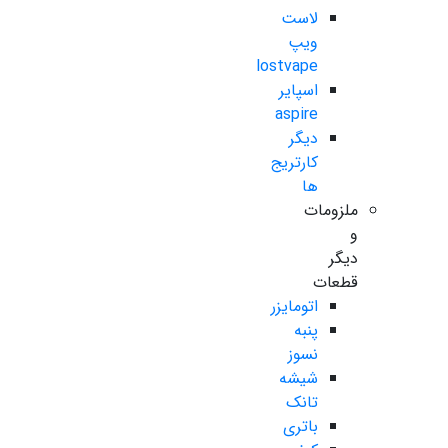
لاست
ویپ
lostvape
اسپایر
aspire
دیگر
کارتریج
ها
ملزومات
و
دیگر
قطعات
اتومایزر
پنبه
نسوز
شیشه
تانک
باتری