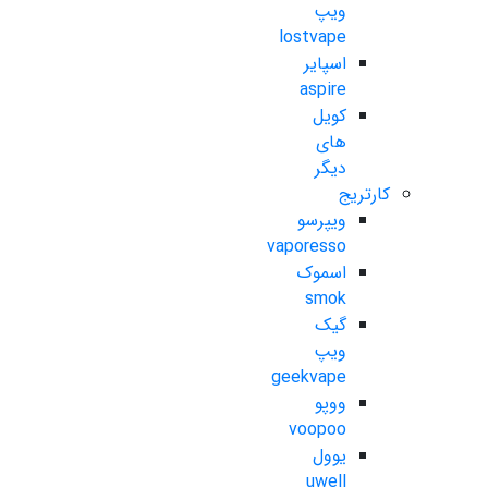
ویپ
lostvape
اسپایر
aspire
کویل
های
دیگر
کارتریج
ویپرسو
vaporesso
اسموک
smok
گیک
ویپ
geekvape
ووپو
voopoo
یوول
uwell