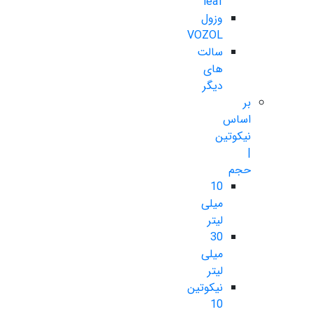
leaf
وزول
VOZOL
سالت
های
دیگر
بر
اساس
نیکوتین
|
حجم
10
میلی
لیتر
30
میلی
لیتر
نیکوتین
10