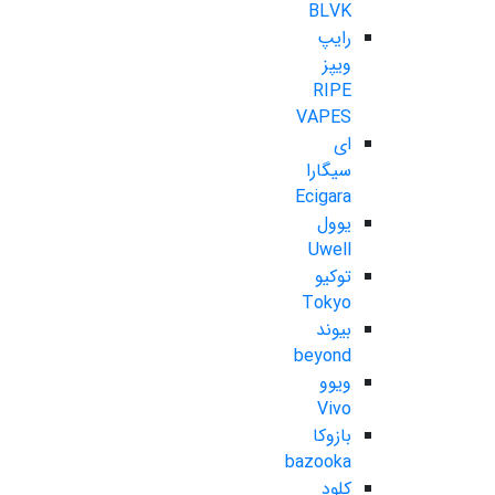
BLVK
رایپ
ویپز
RIPE
VAPES
ای
سیگارا
Ecigara
یوول
Uwell
توکیو
Tokyo
بیوند
beyond
ویوو
Vivo
بازوکا
bazooka
کلود