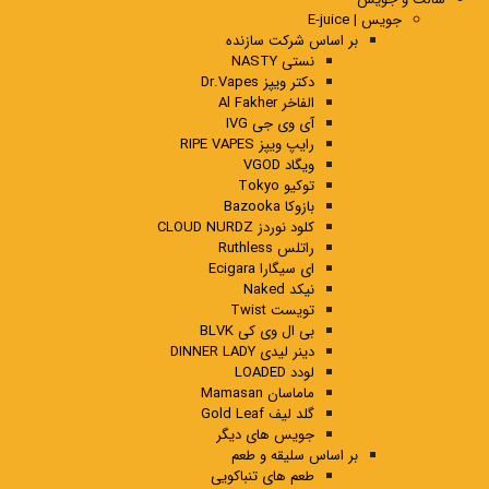
جویس | E-juice
بر اساس شرکت سازنده
نستی NASTY
دکتر ویپز Dr.Vapes
الفاخر Al Fakher
آی وی جی IVG
رایپ ویپز RIPE VAPES
ویگاد VGOD
توکیو Tokyo
بازوکا Bazooka
کلود نوردز CLOUD NURDZ
راتلس Ruthless
ای سیگارا Ecigara
نیکد Naked
تویست Twist
بی ال وی کی BLVK
دینر لیدی DINNER LADY
لودد LOADED
ماماسان Mamasan
گلد لیف Gold Leaf
جویس های دیگر
بر اساس سلیقه و طعم
طعم های تنباکویی