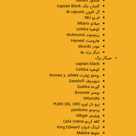
سناتور Senaor
کاپتان بلک Captain Black
آل کاپون Al capone
ام.یو MU
میلانو Milano
کوهیبا cohiba
ریچموند Richmond
هاروست Harvest
مودز Moods
دیگر برند ها
سیگار برگ
captain black
کوهیبا Cohiba
رومئو ژولیت Romeo y Julieta
دیویدوف Davidoff
گورخا Gurkha
بوسنر Bossner
Virtuozity
پرو دل اورو PURO DEL ORO
پردومو perdomo
ویلیجر Villiger
کافه کریم Cafe Creme
کینگ ادوارد King Edward
ملوها Meluha