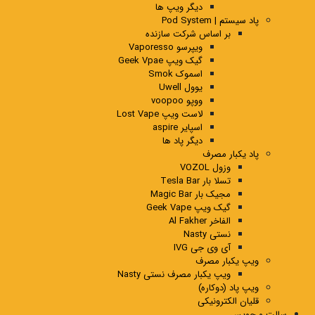
دیگر ویپ ها
پاد سیستم | Pod System
بر اساس شرکت سازنده
ویپرسو Vaporesso
گیک ویپ Geek Vpae
اسموک Smok
یوول Uwell
ووپو voopoo
لاست ویپ Lost Vape
اسپایر aspire
دیگر پاد ها
پاد یکبار مصرف
وزول VOZOL
تسلا بار Tesla Bar
مجیک بار Magic Bar
گیک ویپ Geek Vape
الفاخر Al Fakher
نستی Nasty
آی وی جی IVG
ویپ یکبار مصرف
ویپ یکبار مصرف نستی Nasty
ویپ پاد (دوکاره)
قلیان الکترونیکی
سالت و جویس