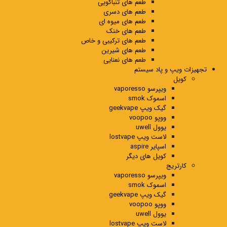
طعم های تنباکویی
طعم های دسری
طعم های میوه ای
طعم های خنک
طعم های ترکیبی و خاص
طعم های شیرین
طعم های نعنایی
تجهیزات ویپ و پاد سیستم
کویل
ویپرسو vaporesso
اسموک smok
گیک ویپ geekvape
ووپو voopoo
یوول uwell
لاست ویپ lostvape
اسپایر aspire
کویل های دیگر
کارتریج
ویپرسو vaporesso
اسموک smok
گیک ویپ geekvape
ووپو voopoo
یوول uwell
لاست ویپ lostvape