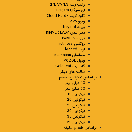
رایپ ویپز RIPE VAPES
ای سیگارا Ecigara
کلود نوردز Cloud Nurdz
ویوو Vivo
بیوند beyond
دینر لیدی DINNER LADY
توییست twist
روتلس ruthless
لودد loaded
ماماسان mamasan
وزول VOZOL
گلد لیف Gold leaf
سالت های دیگر
بر اساس نیکوتین | حجم
10 میلی لیتر
30 میلی لیتر
نیکوتین 10
نیکوتین 20
نیکوتین 25
نیکوتین 30
نیکوتین 35
نیکوتین 50
براساس طعم و سلیقه