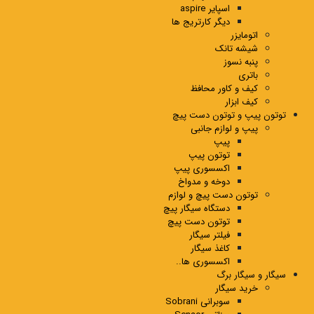
اسپایر aspire
دیگر کارتریج ها
اتومایزر
شیشه تانک
پنبه نسوز
باتری
کیف و کاور محافظ
کیف ابزار
توتون پیپ و توتون دست پیچ
پیپ و لوازم جانبی
پیپ
توتون پیپ
اکسسوری پیپ
دوخه و مدواخ
توتون دست پیچ و لوازم
دستگاه سیگار پیچ
توتون دست پیچ
فیلتر سیگار
کاغذ سیگار
اکسسوری ها..
سیگار و سیگار برگ
خرید سیگار
سوبرانی Sobrani