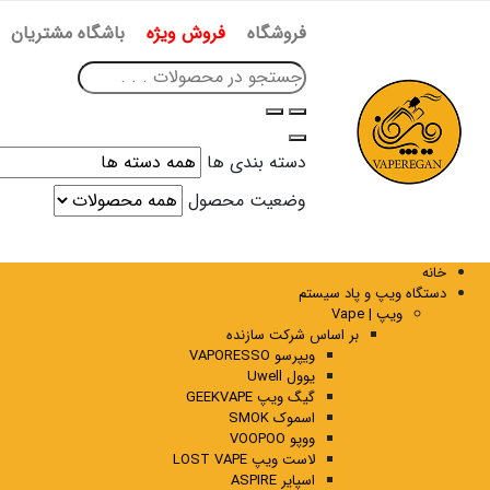
فروشگاه
فروش ویژه
باشگاه مشتریان
دسته بندی ها
وضعیت محصول
خانه
دستگاه ویپ و پاد سیستم
ویپ | Vape
بر اساس شرکت سازنده
ویپرسو VAPORESSO
یوول Uwell
گیگ ویپ GEEKVAPE
اسموک SMOK
ووپو VOOPOO
لاست ویپ LOST VAPE
اسپایر ASPIRE