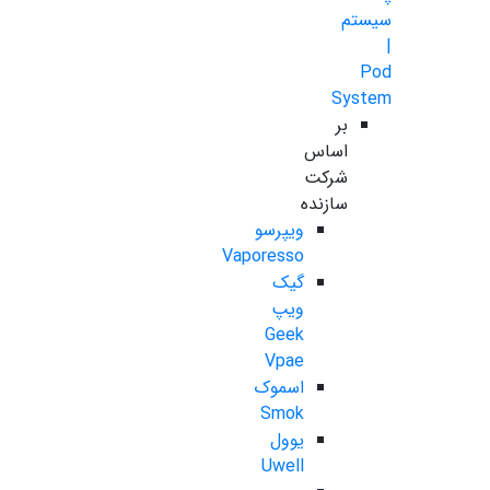
سیستم
|
Pod
System
بر
اساس
شرکت
سازنده
ویپرسو
Vaporesso
گیک
ویپ
Geek
Vpae
اسموک
Smok
یوول
Uwell