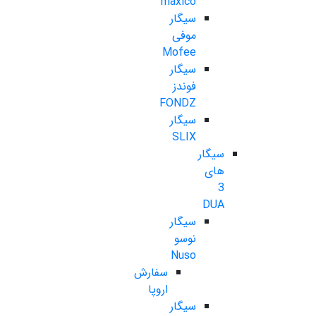
maxico
سیگار
موفی
Mofee
سیگار
فوندز
FONDZ
سیگار
SLIX
سیگار
های
3
DUA
سیگار
نوسو
Nuso
سفارش
اروپا
سیگار