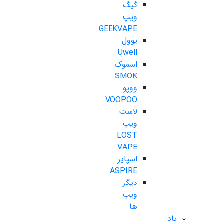
گیگ
ویپ
GEEKVAPE
یوول
Uwell
اسموک
SMOK
ووپو
VOOPOO
لاست
ویپ
LOST
VAPE
اسپایر
ASPIRE
دیگر
ویپ
ها
پاد