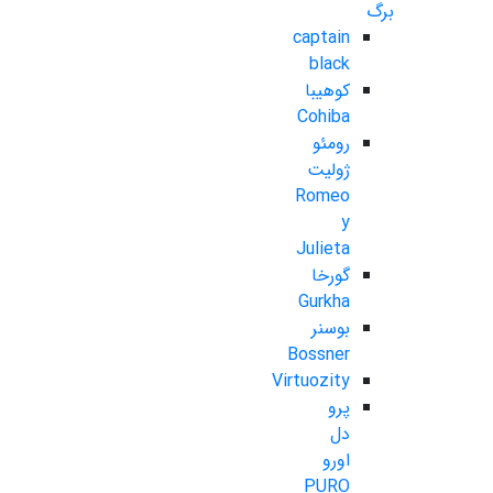
برگ
captain
black
کوهیبا
Cohiba
رومئو
ژولیت
Romeo
y
Julieta
گورخا
Gurkha
بوسنر
Bossner
Virtuozity
پرو
دل
اورو
PURO