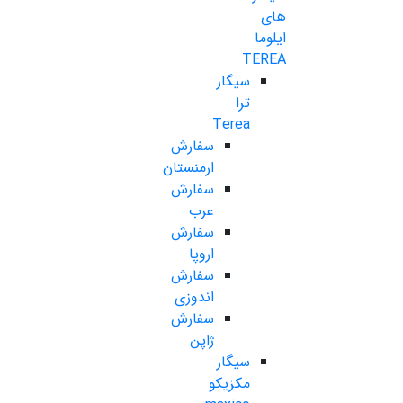
های
ایلوما
TEREA
سیگار
ترا
Terea
سفارش
ارمنستان
سفارش
عرب
سفارش
اروپا
سفارش
اندوزی
سفارش
ژاپن
سیگار
مکزیکو