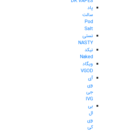
DR.VAPES
پاد
سالت
Pod
Salt
نستی
NASTY
نیکد
Naked
ویگاد
VGOD
آی
وی
جی
IVG
بی
ال
وی
کی