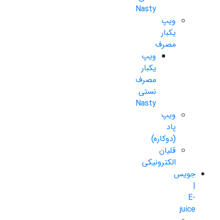
Nasty
ویپ
یکبار
مصرف
ویپ
یکبار
مصرف
نستی
Nasty
ویپ
پاد
(دوکاره)
قلیان
الکترونیکی
جویس
|
E-
juice