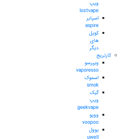
ویپ
lostvape
اسپایر
aspire
کویل
های
دیگر
کارتریج
ویپرسو
vaporesso
اسموک
smok
گیک
ویپ
geekvape
ووپو
voopoo
یوول
uwell