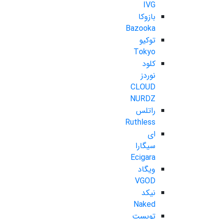
IVG
بازوکا
Bazooka
توکیو
Tokyo
کلود
نوردز
CLOUD
NURDZ
راتلس
Ruthless
ای
سیگارا
Ecigara
ویگاد
VGOD
نیکد
Naked
تویست