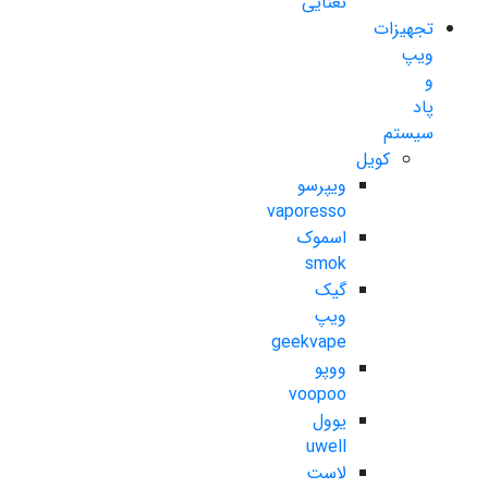
نعنایی
تجهیزات
ویپ
و
پاد
سیستم
کویل
ویپرسو
vaporesso
اسموک
smok
گیک
ویپ
geekvape
ووپو
voopoo
یوول
uwell
لاست