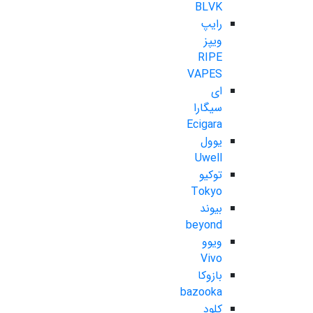
BLVK
رایپ
ویپز
RIPE
VAPES
ای
سیگارا
Ecigara
یوول
Uwell
توکیو
Tokyo
بیوند
beyond
ویوو
Vivo
بازوکا
bazooka
کلود