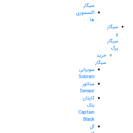
سیگار
اکسسوری
ها..
سیگار
و
سیگار
برگ
خرید
سیگار
سوبرانی
Sobrani
سناتور
Senaor
کاپتان
بلک
Captain
Black
آل