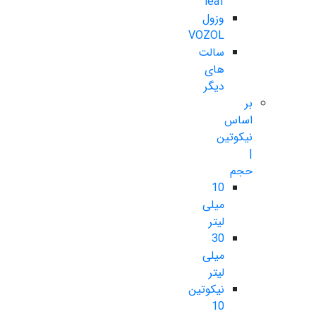
leaf
وزول
VOZOL
سالت
های
دیگر
بر
اساس
نیکوتین
|
حجم
10
میلی
لیتر
30
میلی
لیتر
نیکوتین
10