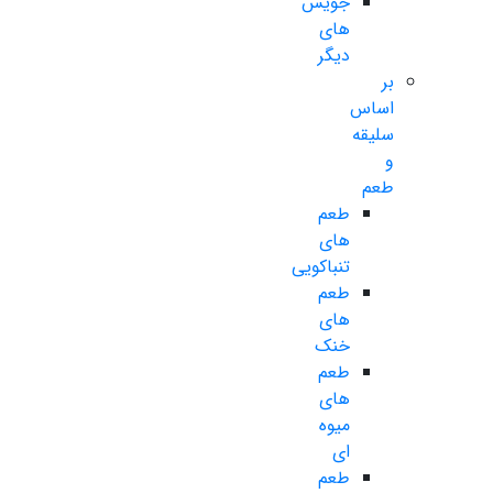
جویس
های
دیگر
بر
اساس
سلیقه
و
طعم
طعم
های
تنباکویی
طعم
های
خنک
طعم
های
میوه
ای
طعم