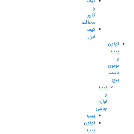
کیف
و
کاور
محافظ
کیف
ابزار
توتون
پیپ
و
توتون
دست
پیچ
پیپ
و
لوازم
جانبی
پیپ
توتون
پیپ