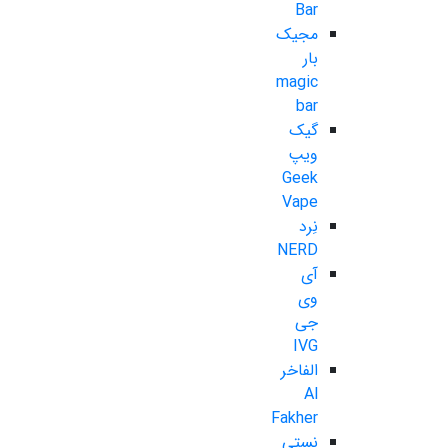
Bar
مجیک
بار
magic
bar
گیک
ویپ
Geek
Vape
نِرد
NERD
آی
وی
جی
IVG
الفاخر
Al
Fakher
نستی