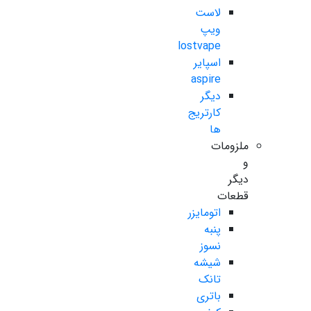
لاست
ویپ
lostvape
اسپایر
aspire
دیگر
کارتریج
ها
ملزومات
و
دیگر
قطعات
اتومایزر
پنبه
نسوز
شیشه
تانک
باتری