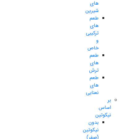
های
شیرین
طعم
های
ترکیبی
و
خاص
طعم
های
ترش
طعم
های
نعنایی
بر
اساس
نیکوتین
بدون
نیکوتین
(صفر)