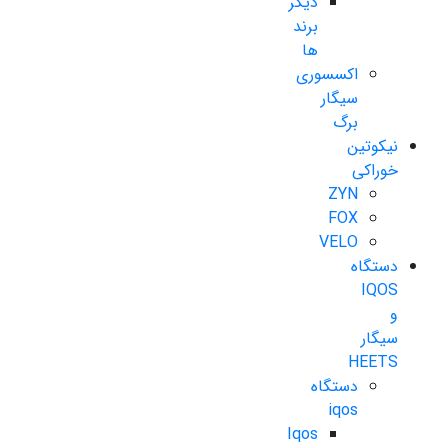
دیگر
برند
ها
اکسسوری
سیگار
برگ
نیکوتین
خوراکی
ZYN
FOX
VELO
دستگاه
IQOS
و
سیگار
HEETS
دستگاه
iqos
Iqos