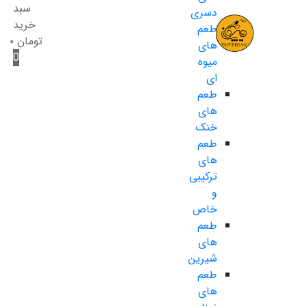
سبد
دسری
خرید
طعم
تومان
۰
های
0
میوه
ای
طعم
های
خنک
طعم
های
ترکیبی
و
خاص
طعم
های
شیرین
طعم
های