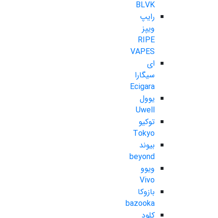
BLVK
رایپ
ویپز
RIPE
VAPES
ای
سیگارا
Ecigara
یوول
Uwell
توکیو
Tokyo
بیوند
beyond
ویوو
Vivo
بازوکا
bazooka
کلود