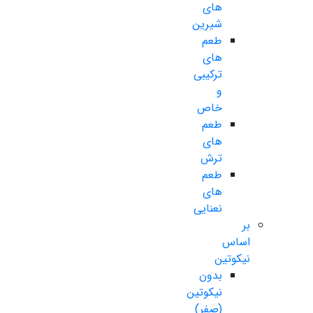
های
شیرین
طعم
های
ترکیبی
و
خاص
طعم
های
ترش
طعم
های
نعنایی
بر
اساس
نیکوتین
بدون
نیکوتین
(صفر)