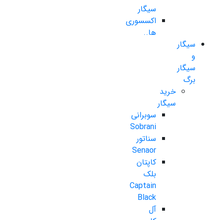
سیگار
اکسسوری
ها..
سیگار
و
سیگار
برگ
خرید
سیگار
سوبرانی
Sobrani
سناتور
Senaor
کاپتان
بلک
Captain
Black
آل