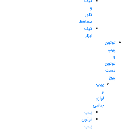
کیف
و
کاور
محافظ
کیف
ابزار
توتون
پیپ
و
توتون
دست
پیچ
پیپ
و
لوازم
جانبی
پیپ
توتون
پیپ