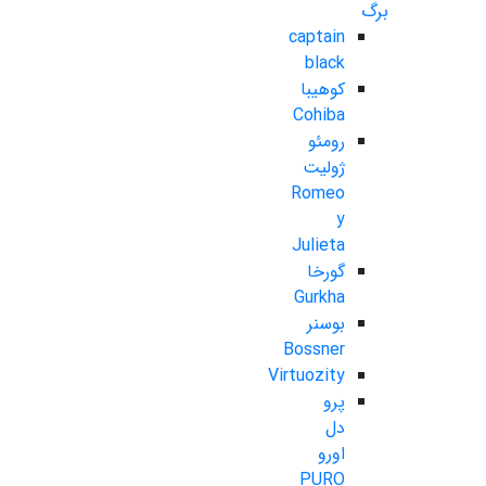
برگ
captain
black
کوهیبا
Cohiba
رومئو
ژولیت
Romeo
y
Julieta
گورخا
Gurkha
بوسنر
Bossner
Virtuozity
پرو
دل
اورو
PURO