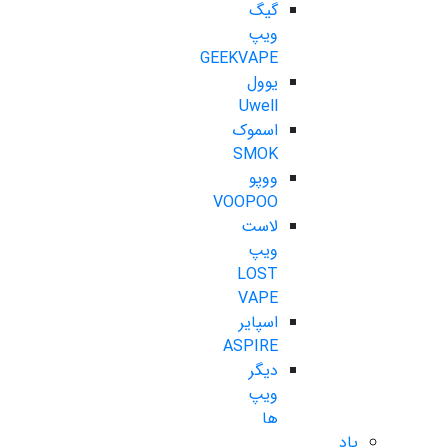
گیگ
ویپ
GEEKVAPE
یوول
Uwell
اسموک
SMOK
ووپو
VOOPOO
لاست
ویپ
LOST
VAPE
اسپایر
ASPIRE
دیگر
ویپ
ها
پاد