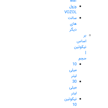
leaf
وزول
VOZOL
سالت
های
دیگر
بر
اساس
نیکوتین
|
حجم
10
میلی
لیتر
30
میلی
لیتر
نیکوتین
10