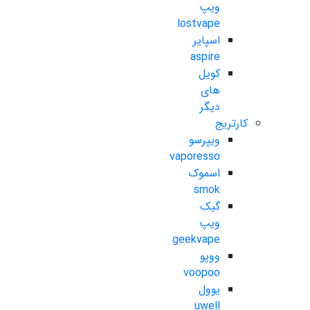
ویپ
lostvape
اسپایر
aspire
کویل
های
دیگر
کارتریج
ویپرسو
vaporesso
اسموک
smok
گیک
ویپ
geekvape
ووپو
voopoo
یوول
uwell