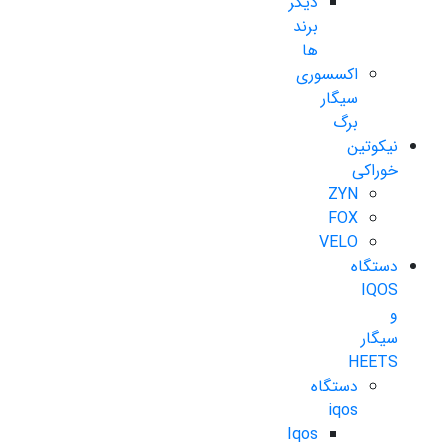
دیگر
برند
ها
اکسسوری
سیگار
برگ
نیکوتین
خوراکی
ZYN
FOX
VELO
دستگاه
IQOS
و
سیگار
HEETS
دستگاه
iqos
Iqos