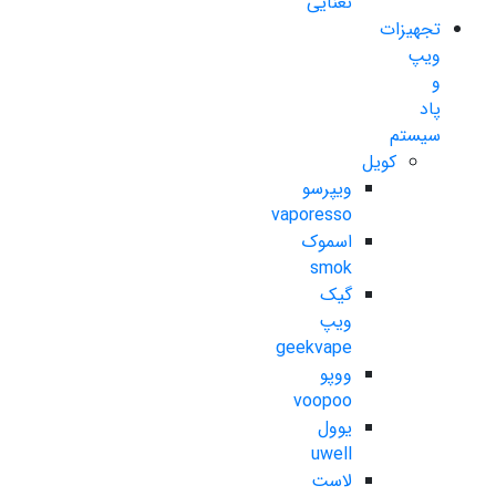
نعنایی
تجهیزات
ویپ
و
پاد
سیستم
کویل
ویپرسو
vaporesso
اسموک
smok
گیک
ویپ
geekvape
ووپو
voopoo
یوول
uwell
لاست