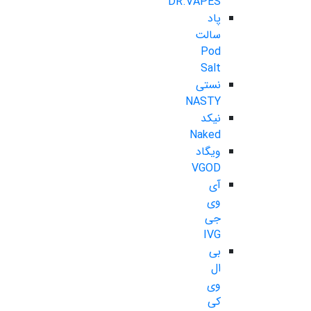
DR.VAPES
پاد
سالت
Pod
Salt
نستی
NASTY
نیکد
Naked
ویگاد
VGOD
آی
وی
جی
IVG
بی
ال
وی
کی