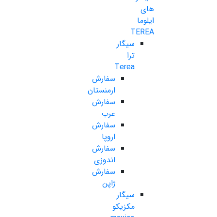
های
ایلوما
TEREA
سیگار
ترا
Terea
سفارش
ارمنستان
سفارش
عرب
سفارش
اروپا
سفارش
اندوزی
سفارش
ژاپن
سیگار
مکزیکو