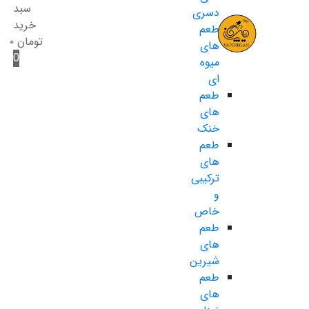
سبد
دسری
خرید
طعم
تومان
۰
های
0
میوه
ای
طعم
های
خنک
طعم
های
ترکیبی
و
خاص
طعم
های
شیرین
طعم
های