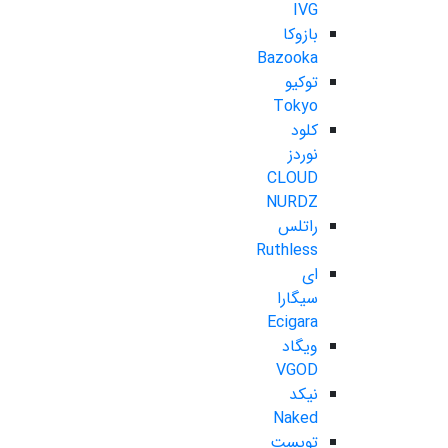
IVG
بازوکا
Bazooka
توکیو
Tokyo
کلود
نوردز
CLOUD
NURDZ
راتلس
Ruthless
ای
سیگارا
Ecigara
ویگاد
VGOD
نیکد
Naked
تویست