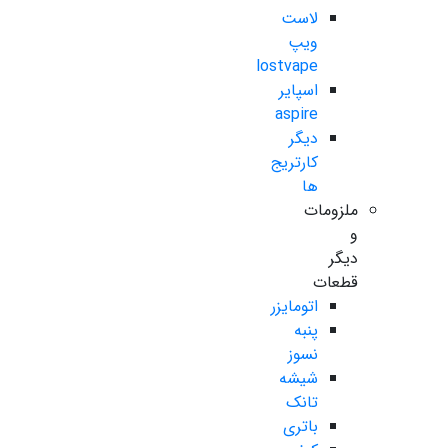
لاست
ویپ
lostvape
اسپایر
aspire
دیگر
کارتریج
ها
ملزومات
و
دیگر
قطعات
اتومایزر
پنبه
نسوز
شیشه
تانک
باتری