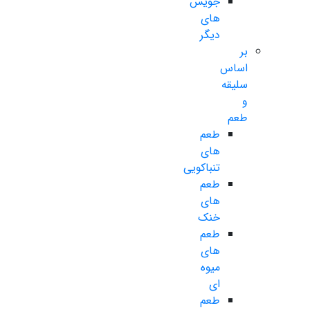
جویس
های
دیگر
بر
اساس
سلیقه
و
طعم
طعم
های
تنباکویی
طعم
های
خنک
طعم
های
میوه
ای
طعم