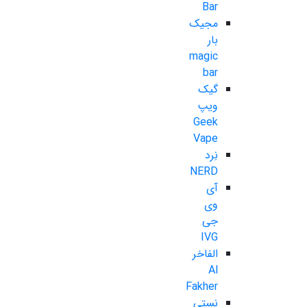
Bar
مجیک
بار
magic
bar
گیک
ویپ
Geek
Vape
نِرد
NERD
آی
وی
جی
IVG
الفاخر
Al
Fakher
نستی