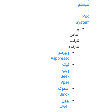
سیستم
|
Pod
System
بر
اساس
شرکت
سازنده
ویپرسو
Vaporesso
گیک
ویپ
Geek
Vpae
اسموک
Smok
یوول
Uwell