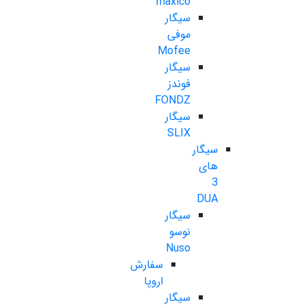
maxico
سیگار
موفی
Mofee
سیگار
فوندز
FONDZ
سیگار
SLIX
سیگار
های
3
DUA
سیگار
نوسو
Nuso
سفارش
اروپا
سیگار