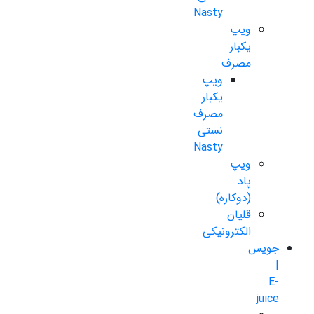
Nasty
ویپ
یکبار
مصرف
ویپ
یکبار
مصرف
نستی
Nasty
ویپ
پاد
(دوکاره)
قلیان
الکترونیکی
جویس
|
E-
juice