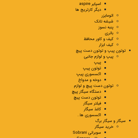
اسپایر aspire
دیگر کارتریج ها
اتومایزر
شیشه تانک
پنبه نسوز
باتری
کیف و کاور محافظ
کیف ابزار
توتون پیپ و توتون دست پیچ
پیپ و لوازم جانبی
پیپ
توتون پیپ
اکسسوری پیپ
دوخه و مدواخ
توتون دست پیچ و لوازم
دستگاه سیگار پیچ
توتون دست پیچ
فیلتر سیگار
کاغذ سیگار
اکسسوری ها..
سیگار و سیگار برگ
خرید سیگار
سوبرانی Sobrani