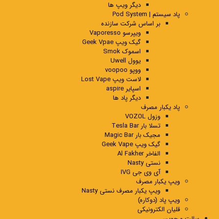
دیگر ویپ ها
پاد سیستم | Pod System
بر اساس شرکت سازنده
ویپرسو Vaporesso
گیک ویپ Geek Vpae
اسموک Smok
یوول Uwell
ووپو voopoo
لاست ویپ Lost Vape
اسپایر aspire
دیگر پاد ها
پاد یکبار مصرف
وزول VOZOL
تسلا بار Tesla Bar
مجیک بار Magic Bar
گیک ویپ Geek Vape
الفاخر Al Fakher
نستی Nasty
آی وی جی IVG
ویپ یکبار مصرف
ویپ یکبار مصرف نستی Nasty
ویپ پاد (دوکاره)
قلیان الکترونیکی
سالت و جویس