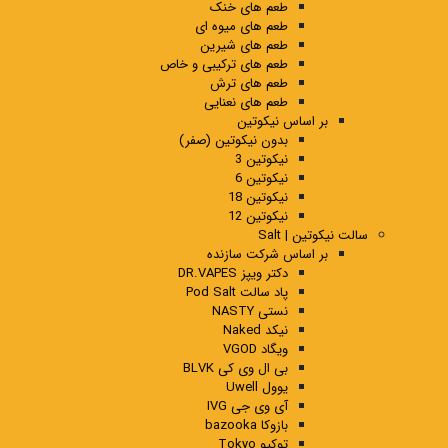
طعم های خنک
طعم های میوه ای
طعم های شیرین
طعم های ترکیبی و خاص
طعم های ترش
طعم های نعنایی
بر اساس نیکوتین
بدون نیکوتین (صفر)
نیکوتین 3
نیکوتین 6
نیکوتین 18
نیکوتین 12
سالت نیکوتین | Salt
بر اساس شرکت سازنده
دکتر ویپز DR.VAPES
پاد سالت Pod Salt
نستی NASTY
نیکد Naked
ویگاد VGOD
بی ال وی کی BLVK
یوول Uwell
آی وی جی IVG
بازوکا bazooka
توکیو Tokyo