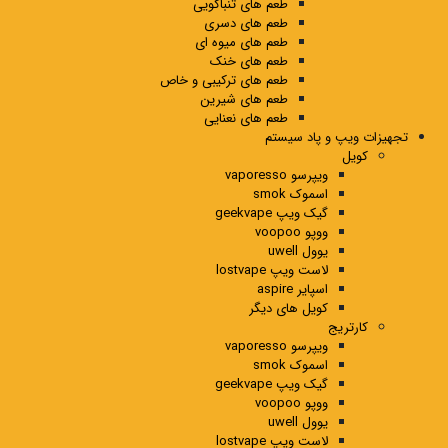
طعم های تنباکویی
طعم های دسری
طعم های میوه ای
طعم های خنک
طعم های ترکیبی و خاص
طعم های شیرین
طعم های نعنایی
تجهیزات ویپ و پاد سیستم
کویل
ویپرسو vaporesso
اسموک smok
گیک ویپ geekvape
ووپو voopoo
یوول uwell
لاست ویپ lostvape
اسپایر aspire
کویل های دیگر
کارتریج
ویپرسو vaporesso
اسموک smok
گیک ویپ geekvape
ووپو voopoo
یوول uwell
لاست ویپ lostvape