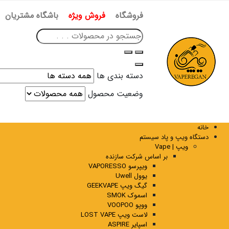
فروشگاه
فروش ویژه
باشگاه مشتریان
دسته بندی ها
وضعیت محصول
خانه
دستگاه ویپ و پاد سیستم
ویپ | Vape
بر اساس شرکت سازنده
ویپرسو VAPORESSO
یوول Uwell
گیگ ویپ GEEKVAPE
اسموک SMOK
ووپو VOOPOO
لاست ویپ LOST VAPE
اسپایر ASPIRE