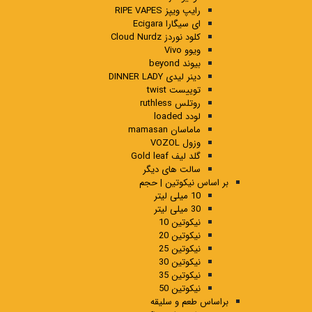
رایپ ویپز RIPE VAPES
ای سیگارا Ecigara
کلود نوردز Cloud Nurdz
ویوو Vivo
بیوند beyond
دینر لیدی DINNER LADY
توییست twist
روتلس ruthless
لودد loaded
ماماسان mamasan
وزول VOZOL
گلد لیف Gold leaf
سالت های دیگر
بر اساس نیکوتین | حجم
10 میلی لیتر
30 میلی لیتر
نیکوتین 10
نیکوتین 20
نیکوتین 25
نیکوتین 30
نیکوتین 35
نیکوتین 50
براساس طعم و سلیقه