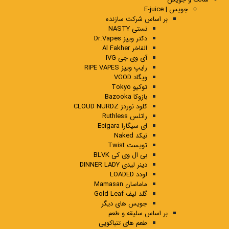
جویس | E-juice
بر اساس شرکت سازنده
نستی NASTY
دکتر ویپز Dr.Vapes
الفاخر Al Fakher
آی وی جی IVG
رایپ ویپز RIPE VAPES
ویگاد VGOD
توکیو Tokyo
بازوکا Bazooka
کلود نوردز CLOUD NURDZ
راتلس Ruthless
ای سیگارا Ecigara
نیکد Naked
تویست Twist
بی ال وی کی BLVK
دینر لیدی DINNER LADY
لودد LOADED
ماماسان Mamasan
گلد لیف Gold Leaf
جویس های دیگر
بر اساس سلیقه و طعم
طعم های تنباکویی