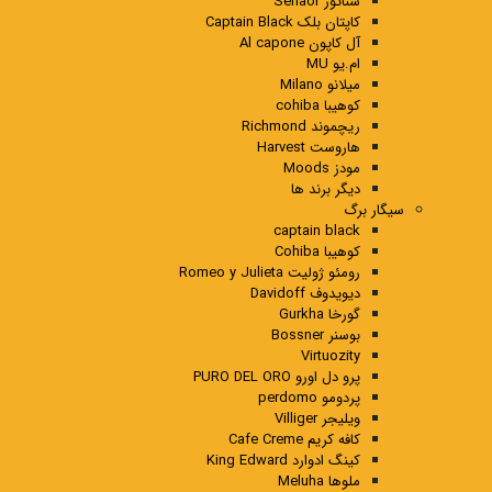
سناتور Senaor
کاپتان بلک Captain Black
آل کاپون Al capone
ام.یو MU
میلانو Milano
کوهیبا cohiba
ریچموند Richmond
هاروست Harvest
مودز Moods
دیگر برند ها
سیگار برگ
captain black
کوهیبا Cohiba
رومئو ژولیت Romeo y Julieta
دیویدوف Davidoff
گورخا Gurkha
بوسنر Bossner
Virtuozity
پرو دل اورو PURO DEL ORO
پردومو perdomo
ویلیجر Villiger
کافه کریم Cafe Creme
کینگ ادوارد King Edward
ملوها Meluha