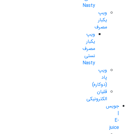
Nasty
ویپ
یکبار
مصرف
ویپ
یکبار
مصرف
نستی
Nasty
ویپ
پاد
(دوکاره)
قلیان
الکترونیکی
جویس
|
E-
juice