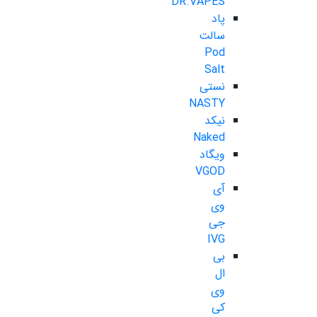
DR.VAPES
پاد
سالت
Pod
Salt
نستی
NASTY
نیکد
Naked
ویگاد
VGOD
آی
وی
جی
IVG
بی
ال
وی
کی