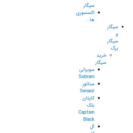
سیگار
اکسسوری
ها..
سیگار
و
سیگار
برگ
خرید
سیگار
سوبرانی
Sobrani
سناتور
Senaor
کاپتان
بلک
Captain
Black
آل