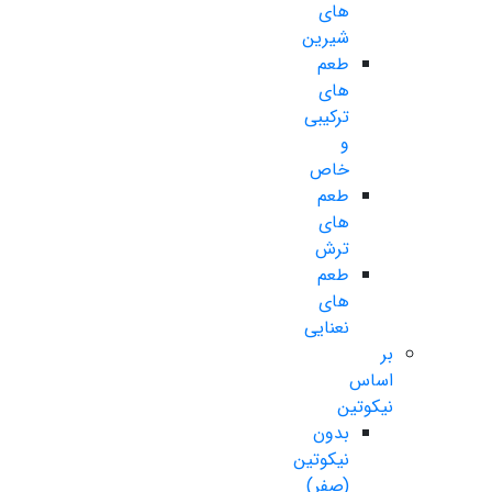
های
شیرین
طعم
های
ترکیبی
و
خاص
طعم
های
ترش
طعم
های
نعنایی
بر
اساس
نیکوتین
بدون
نیکوتین
(صفر)