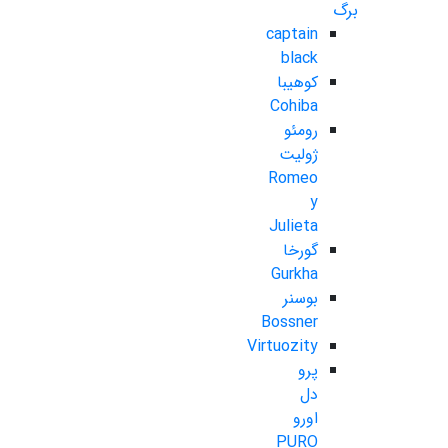
برگ
captain
black
کوهیبا
Cohiba
رومئو
ژولیت
Romeo
y
Julieta
گورخا
Gurkha
بوسنر
Bossner
Virtuozity
پرو
دل
اورو
PURO