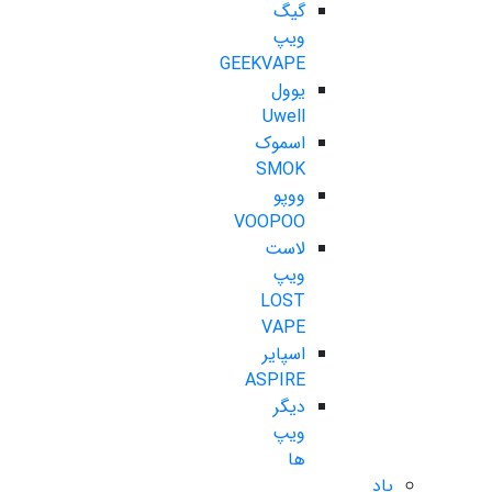
گیگ
ویپ
GEEKVAPE
یوول
Uwell
اسموک
SMOK
ووپو
VOOPOO
لاست
ویپ
LOST
VAPE
اسپایر
ASPIRE
دیگر
ویپ
ها
پاد