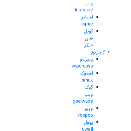
ویپ
lostvape
اسپایر
aspire
کویل
های
دیگر
کارتریج
ویپرسو
vaporesso
اسموک
smok
گیک
ویپ
geekvape
ووپو
voopoo
یوول
uwell