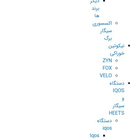
دیگر
برند
ها
اکسسوری
سیگار
برگ
نیکوتین
خوراکی
ZYN
FOX
VELO
دستگاه
IQOS
و
سیگار
HEETS
دستگاه
iqos
Iqos