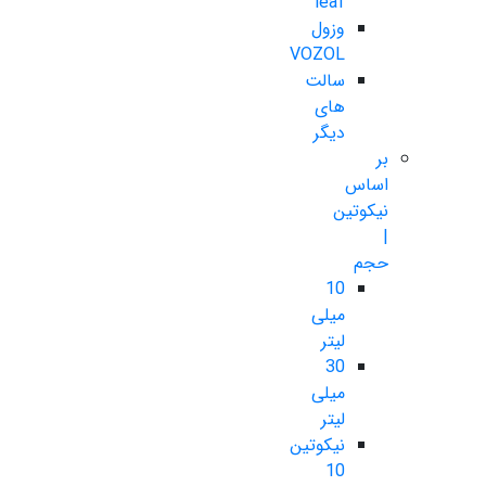
leaf
وزول
VOZOL
سالت
های
دیگر
بر
اساس
نیکوتین
|
حجم
10
میلی
لیتر
30
میلی
لیتر
نیکوتین
10