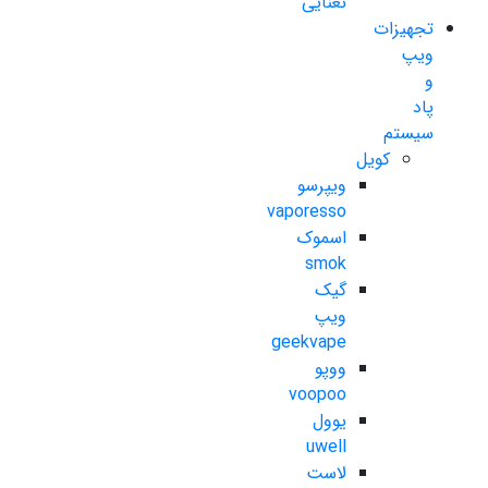
نعنایی
تجهیزات
ویپ
و
پاد
سیستم
کویل
ویپرسو
vaporesso
اسموک
smok
گیک
ویپ
geekvape
ووپو
voopoo
یوول
uwell
لاست