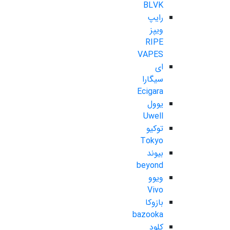
BLVK
رایپ
ویپز
RIPE
VAPES
ای
سیگارا
Ecigara
یوول
Uwell
توکیو
Tokyo
بیوند
beyond
ویوو
Vivo
بازوکا
bazooka
کلود