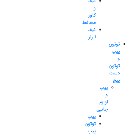
کیف
و
کاور
محافظ
کیف
ابزار
توتون
پیپ
و
توتون
دست
پیچ
پیپ
و
لوازم
جانبی
پیپ
توتون
پیپ