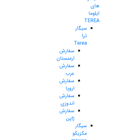
های
ایلوما
TEREA
سیگار
ترا
Terea
سفارش
ارمنستان
سفارش
عرب
سفارش
اروپا
سفارش
اندوزی
سفارش
ژاپن
سیگار
مکزیکو