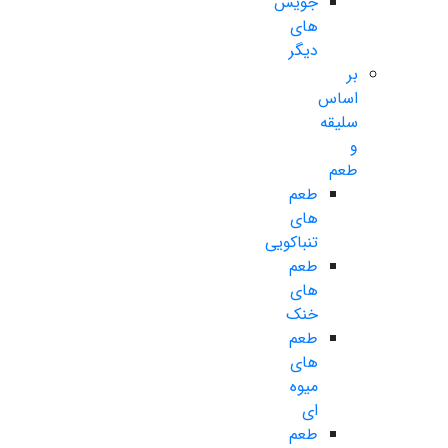
جویس
های
دیگر
بر
اساس
سلیقه
و
طعم
طعم
های
تنباکویی
طعم
های
خنک
طعم
های
میوه
ای
طعم