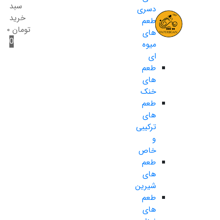
سبد
دسری
خرید
طعم
تومان
۰
های
0
میوه
ای
طعم
های
خنک
طعم
های
ترکیبی
و
خاص
طعم
های
شیرین
طعم
های