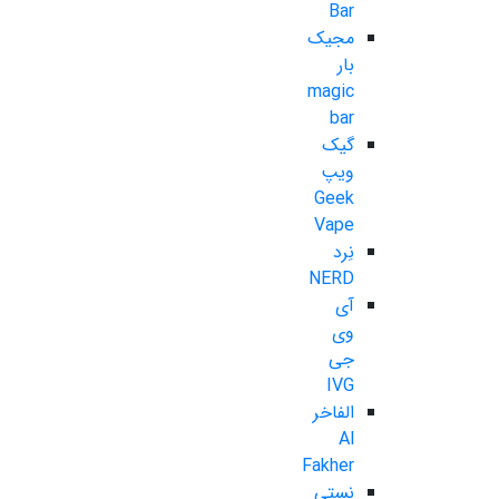
Bar
مجیک
بار
magic
bar
گیک
ویپ
Geek
Vape
نِرد
NERD
آی
وی
جی
IVG
الفاخر
Al
Fakher
نستی