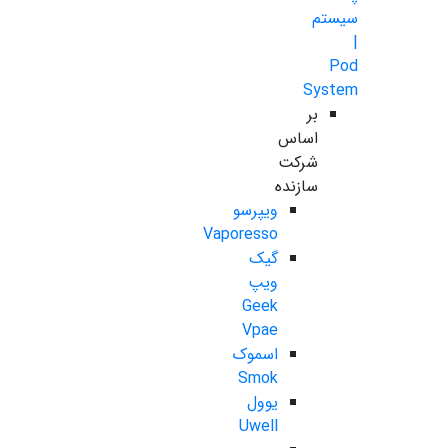
سیستم
|
Pod
System
بر
اساس
شرکت
سازنده
ویپرسو
Vaporesso
گیک
ویپ
Geek
Vpae
اسموک
Smok
یوول
Uwell