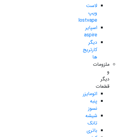
لاست
ویپ
lostvape
اسپایر
aspire
دیگر
کارتریج
ها
ملزومات
و
دیگر
قطعات
اتومایزر
پنبه
نسوز
شیشه
تانک
باتری