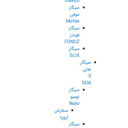
maxico
سیگار
موفی
Mofee
سیگار
فوندز
FONDZ
سیگار
SLIX
سیگار
های
3
DUA
سیگار
نوسو
Nuso
سفارش
اروپا
سیگار