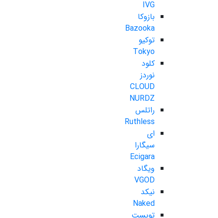
IVG
بازوکا
Bazooka
توکیو
Tokyo
کلود
نوردز
CLOUD
NURDZ
راتلس
Ruthless
ای
سیگارا
Ecigara
ویگاد
VGOD
نیکد
Naked
تویست