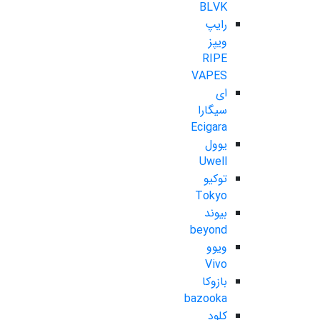
BLVK
رایپ
ویپز
RIPE
VAPES
ای
سیگارا
Ecigara
یوول
Uwell
توکیو
Tokyo
بیوند
beyond
ویوو
Vivo
بازوکا
bazooka
کلود