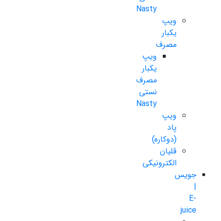
Nasty
ویپ
یکبار
مصرف
ویپ
یکبار
مصرف
نستی
Nasty
ویپ
پاد
(دوکاره)
قلیان
الکترونیکی
جویس
|
E-
juice