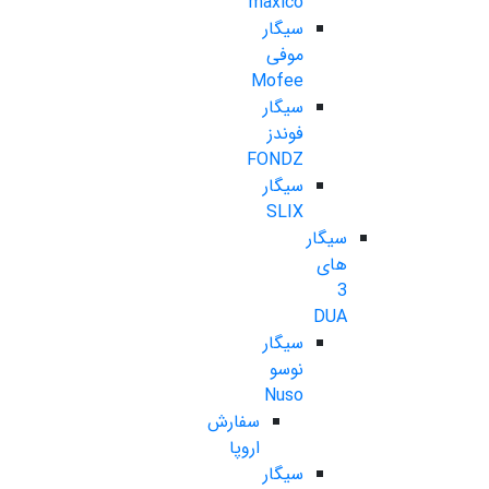
maxico
سیگار
موفی
Mofee
سیگار
فوندز
FONDZ
سیگار
SLIX
سیگار
های
3
DUA
سیگار
نوسو
Nuso
سفارش
اروپا
سیگار