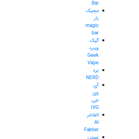
Bar
مجیک
بار
magic
bar
گیک
ویپ
Geek
Vape
نِرد
NERD
آی
وی
جی
IVG
الفاخر
Al
Fakher
نستی