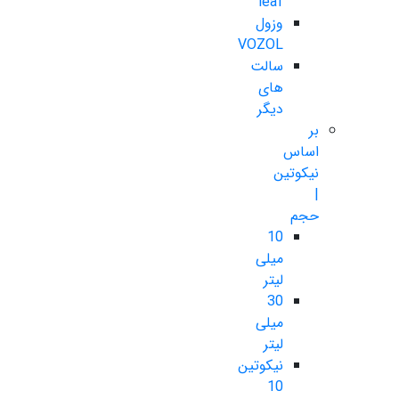
leaf
وزول
VOZOL
سالت
های
دیگر
بر
اساس
نیکوتین
|
حجم
10
میلی
لیتر
30
میلی
لیتر
نیکوتین
10