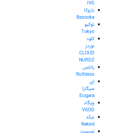
IVG
بازوکا
Bazooka
توکیو
Tokyo
کلود
نوردز
CLOUD
NURDZ
راتلس
Ruthless
ای
سیگارا
Ecigara
ویگاد
VGOD
نیکد
Naked
تویست