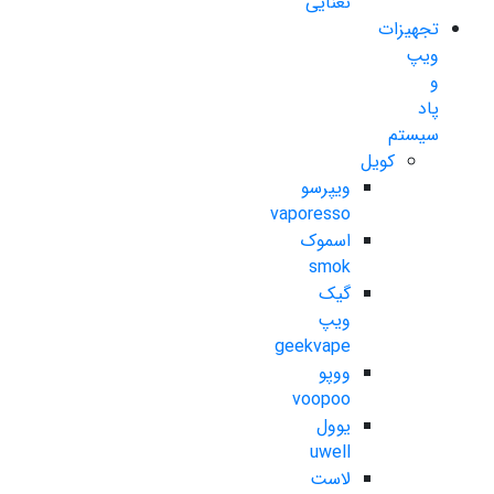
نعنایی
تجهیزات
ویپ
و
پاد
سیستم
کویل
ویپرسو
vaporesso
اسموک
smok
گیک
ویپ
geekvape
ووپو
voopoo
یوول
uwell
لاست