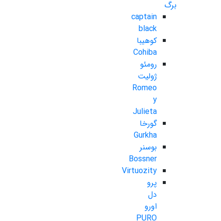
برگ
captain
black
کوهیبا
Cohiba
رومئو
ژولیت
Romeo
y
Julieta
گورخا
Gurkha
بوسنر
Bossner
Virtuozity
پرو
دل
اورو
PURO