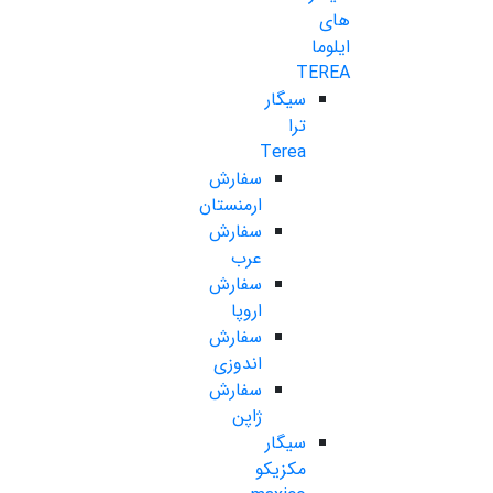
های
ایلوما
TEREA
سیگار
ترا
Terea
سفارش
ارمنستان
سفارش
عرب
سفارش
اروپا
سفارش
اندوزی
سفارش
ژاپن
سیگار
مکزیکو