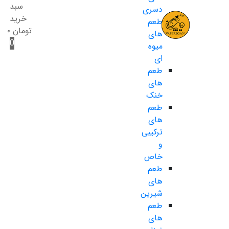
سبد
دسری
خرید
طعم
تومان
۰
های
0
میوه
ای
طعم
های
خنک
طعم
های
ترکیبی
و
خاص
طعم
های
شیرین
طعم
های