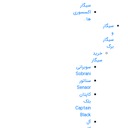
سیگار
اکسسوری
ها..
سیگار
و
سیگار
برگ
خرید
سیگار
سوبرانی
Sobrani
سناتور
Senaor
کاپتان
بلک
Captain
Black
آل