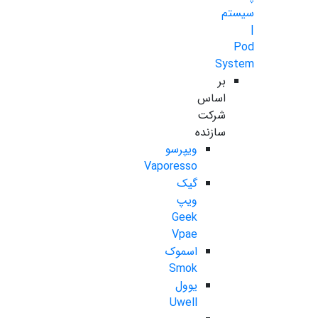
سیستم
|
Pod
System
بر
اساس
شرکت
سازنده
ویپرسو
Vaporesso
گیک
ویپ
Geek
Vpae
اسموک
Smok
یوول
Uwell