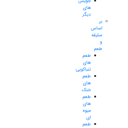
جویس
های
دیگر
بر
اساس
سلیقه
و
طعم
طعم
های
تنباکویی
طعم
های
خنک
طعم
های
میوه
ای
طعم