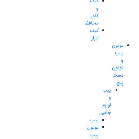
کیف
و
کاور
محافظ
کیف
ابزار
توتون
پیپ
و
توتون
دست
پیچ
پیپ
و
لوازم
جانبی
پیپ
توتون
پیپ