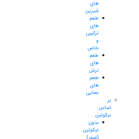
های
شیرین
طعم
های
ترکیبی
و
خاص
طعم
های
ترش
طعم
های
نعنایی
بر
اساس
نیکوتین
بدون
نیکوتین
(صفر)