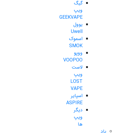
گیگ
ویپ
GEEKVAPE
یوول
Uwell
اسموک
SMOK
ووپو
VOOPOO
لاست
ویپ
LOST
VAPE
اسپایر
ASPIRE
دیگر
ویپ
ها
پاد