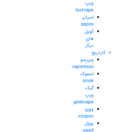
ویپ
lostvape
اسپایر
aspire
کویل
های
دیگر
کارتریج
ویپرسو
vaporesso
اسموک
smok
گیک
ویپ
geekvape
ووپو
voopoo
یوول
uwell