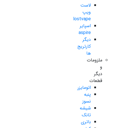
لاست
ویپ
lostvape
اسپایر
aspire
دیگر
کارتریج
ها
ملزومات
و
دیگر
قطعات
اتومایزر
پنبه
نسوز
شیشه
تانک
باتری