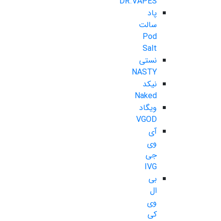
DR.VAPES
پاد
سالت
Pod
Salt
نستی
NASTY
نیکد
Naked
ویگاد
VGOD
آی
وی
جی
IVG
بی
ال
وی
کی