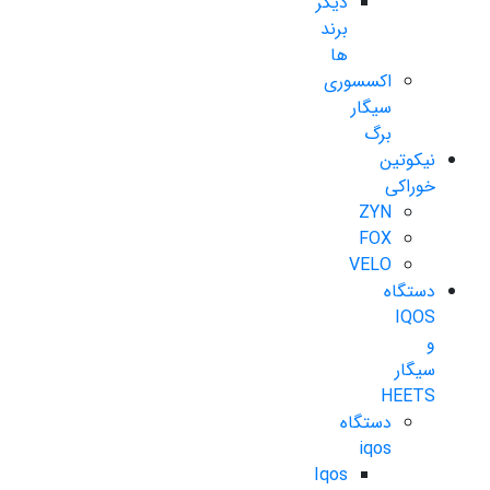
دیگر
برند
ها
اکسسوری
سیگار
برگ
نیکوتین
خوراکی
ZYN
FOX
VELO
دستگاه
IQOS
و
سیگار
HEETS
دستگاه
iqos
Iqos