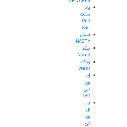
DR.VAPES
پاد
سالت
Pod
Salt
نستی
NASTY
نیکد
Naked
ویگاد
VGOD
آی
وی
جی
IVG
بی
ال
وی
کی