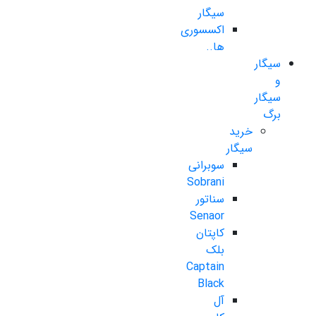
سیگار
اکسسوری
ها..
سیگار
و
سیگار
برگ
خرید
سیگار
سوبرانی
Sobrani
سناتور
Senaor
کاپتان
بلک
Captain
Black
آل