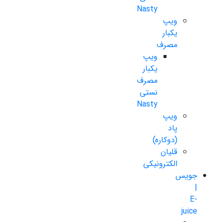
Nasty
ویپ
یکبار
مصرف
ویپ
یکبار
مصرف
نستی
Nasty
ویپ
پاد
(دوکاره)
قلیان
الکترونیکی
جویس
|
E-
juice