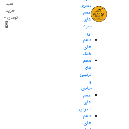
سبد
دسری
خرید
طعم
تومان
۰
های
0
میوه
ای
طعم
های
خنک
طعم
های
ترکیبی
و
خاص
طعم
های
شیرین
طعم
های