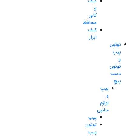
کیف
و
کاور
محافظ
کیف
ابزار
توتون
پیپ
و
توتون
دست
پیچ
پیپ
و
لوازم
جانبی
پیپ
توتون
پیپ