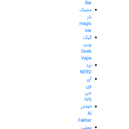
Bar
مجیک
بار
magic
bar
گیک
ویپ
Geek
Vape
نِرد
NERD
آی
وی
جی
IVG
الفاخر
Al
Fakher
نستی