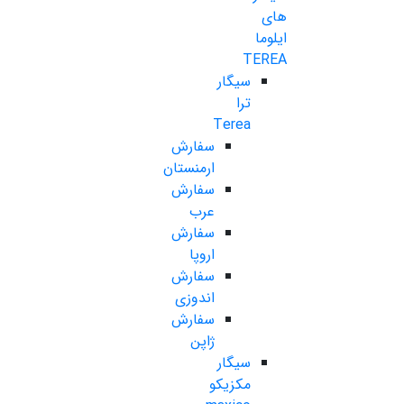
های
ایلوما
TEREA
سیگار
ترا
Terea
سفارش
ارمنستان
سفارش
عرب
سفارش
اروپا
سفارش
اندوزی
سفارش
ژاپن
سیگار
مکزیکو