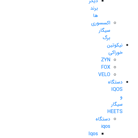
دیگر
برند
ها
اکسسوری
سیگار
برگ
نیکوتین
خوراکی
ZYN
FOX
VELO
دستگاه
IQOS
و
سیگار
HEETS
دستگاه
iqos
Iqos