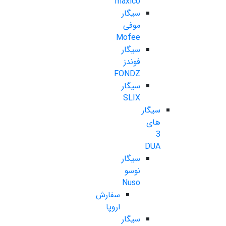
maxico
سیگار
موفی
Mofee
سیگار
فوندز
FONDZ
سیگار
SLIX
سیگار
های
3
DUA
سیگار
نوسو
Nuso
سفارش
اروپا
سیگار