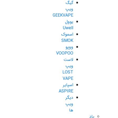
گیگ
ویپ
GEEKVAPE
یوول
Uwell
اسموک
SMOK
ووپو
VOOPOO
لاست
ویپ
LOST
VAPE
اسپایر
ASPIRE
دیگر
ویپ
ها
پاد