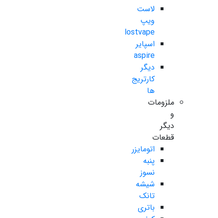
لاست
ویپ
lostvape
اسپایر
aspire
دیگر
کارتریج
ها
ملزومات
و
دیگر
قطعات
اتومایزر
پنبه
نسوز
شیشه
تانک
باتری