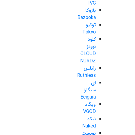
IVG
بازوکا
Bazooka
توکیو
Tokyo
کلود
نوردز
CLOUD
NURDZ
راتلس
Ruthless
ای
سیگارا
Ecigara
ویگاد
VGOD
نیکد
Naked
تویست