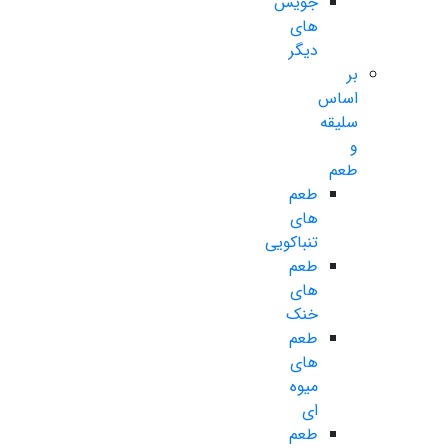
جویس
های
دیگر
بر
اساس
سلیقه
و
طعم
طعم
های
تنباکویی
طعم
های
خنک
طعم
های
میوه
ای
طعم