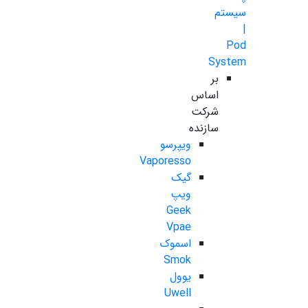
سیستم
|
Pod
System
بر
اساس
شرکت
سازنده
ویپرسو
Vaporesso
گیک
ویپ
Geek
Vpae
اسموک
Smok
یوول
Uwell