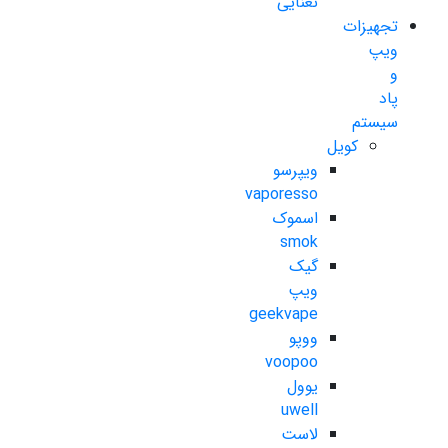
نعنایی
تجهیزات
ویپ
و
پاد
سیستم
کویل
ویپرسو
vaporesso
اسموک
smok
گیک
ویپ
geekvape
ووپو
voopoo
یوول
uwell
لاست