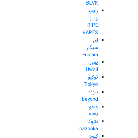
BLVK
رایپ
ویپز
RIPE
VAPES
ای
سیگارا
Ecigara
یوول
Uwell
توکیو
Tokyo
بیوند
beyond
ویوو
Vivo
بازوکا
bazooka
کلود