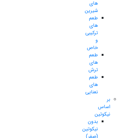
های
شیرین
طعم
های
ترکیبی
و
خاص
طعم
های
ترش
طعم
های
نعنایی
بر
اساس
نیکوتین
بدون
نیکوتین
(صفر)