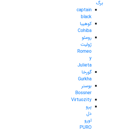
برگ
captain
black
کوهیبا
Cohiba
رومئو
ژولیت
Romeo
y
Julieta
گورخا
Gurkha
بوسنر
Bossner
Virtuozity
پرو
دل
اورو
PURO