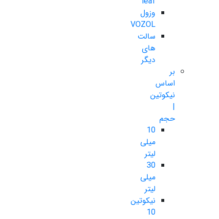
leaf
وزول
VOZOL
سالت
های
دیگر
بر
اساس
نیکوتین
|
حجم
10
میلی
لیتر
30
میلی
لیتر
نیکوتین
10