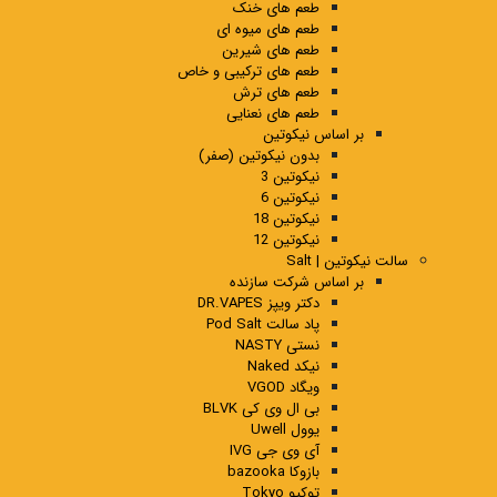
طعم های خنک
طعم های میوه ای
طعم های شیرین
طعم های ترکیبی و خاص
طعم های ترش
طعم های نعنایی
بر اساس نیکوتین
بدون نیکوتین (صفر)
نیکوتین 3
نیکوتین 6
نیکوتین 18
نیکوتین 12
سالت نیکوتین | Salt
بر اساس شرکت سازنده
دکتر ویپز DR.VAPES
پاد سالت Pod Salt
نستی NASTY
نیکد Naked
ویگاد VGOD
بی ال وی کی BLVK
یوول Uwell
آی وی جی IVG
بازوکا bazooka
توکیو Tokyo