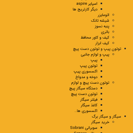
اسپایر aspire
دیگر کارتریج ها
اتومایزر
شیشه تانک
پنبه نسوز
باتری
کیف و کاور محافظ
کیف ابزار
توتون پیپ و توتون دست پیچ
پیپ و لوازم جانبی
پیپ
توتون پیپ
اکسسوری پیپ
دوخه و مدواخ
توتون دست پیچ و لوازم
دستگاه سیگار پیچ
توتون دست پیچ
فیلتر سیگار
کاغذ سیگار
اکسسوری ها..
سیگار و سیگار برگ
خرید سیگار
سوبرانی Sobrani