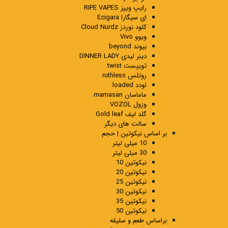
رایپ ویپز RIPE VAPES
ای سیگارا Ecigara
کلود نوردز Cloud Nurdz
ویوو Vivo
بیوند beyond
دینر لیدی DINNER LADY
توییست twist
روتلس ruthless
لودد loaded
ماماسان mamasan
وزول VOZOL
گلد لیف Gold leaf
سالت های دیگر
بر اساس نیکوتین | حجم
10 میلی لیتر
30 میلی لیتر
نیکوتین 10
نیکوتین 20
نیکوتین 25
نیکوتین 30
نیکوتین 35
نیکوتین 50
براساس طعم و سلیقه