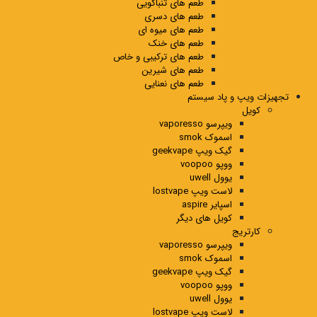
طعم های تنباکویی
طعم های دسری
طعم های میوه ای
طعم های خنک
طعم های ترکیبی و خاص
طعم های شیرین
طعم های نعنایی
تجهیزات ویپ و پاد سیستم
کویل
ویپرسو vaporesso
اسموک smok
گیک ویپ geekvape
ووپو voopoo
یوول uwell
لاست ویپ lostvape
اسپایر aspire
کویل های دیگر
کارتریج
ویپرسو vaporesso
اسموک smok
گیک ویپ geekvape
ووپو voopoo
یوول uwell
لاست ویپ lostvape