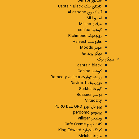
سناتور Senaor
کاپتان بلک Captain Black
آل کاپون Al capone
ام.یو MU
میلانو Milano
کوهیبا cohiba
ریچموند Richmond
هاروست Harvest
مودز Moods
دیگر برند ها
سیگار برگ
captain black
کوهیبا Cohiba
رومئو ژولیت Romeo y Julieta
دیویدوف Davidoff
گورخا Gurkha
بوسنر Bossner
Virtuozity
پرو دل اورو PURO DEL ORO
پردومو perdomo
ویلیجر Villiger
کافه کریم Cafe Creme
کینگ ادوارد King Edward
ملوها Meluha