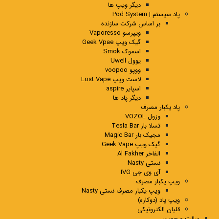
دیگر ویپ ها
پاد سیستم | Pod System
بر اساس شرکت سازنده
ویپرسو Vaporesso
گیک ویپ Geek Vpae
اسموک Smok
یوول Uwell
ووپو voopoo
لاست ویپ Lost Vape
اسپایر aspire
دیگر پاد ها
پاد یکبار مصرف
وزول VOZOL
تسلا بار Tesla Bar
مجیک بار Magic Bar
گیک ویپ Geek Vape
الفاخر Al Fakher
نستی Nasty
آی وی جی IVG
ویپ یکبار مصرف
ویپ یکبار مصرف نستی Nasty
ویپ پاد (دوکاره)
قلیان الکترونیکی
سالت و جویس