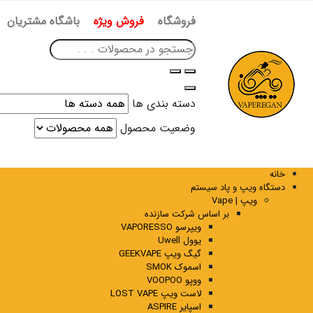
فروشگاه
فروش ویژه
باشگاه مشتریان
دسته بندی ها
وضعیت محصول
خانه
دستگاه ویپ و پاد سیستم
ویپ | Vape
بر اساس شرکت سازنده
ویپرسو VAPORESSO
یوول Uwell
گیگ ویپ GEEKVAPE
اسموک SMOK
ووپو VOOPOO
لاست ویپ LOST VAPE
اسپایر ASPIRE