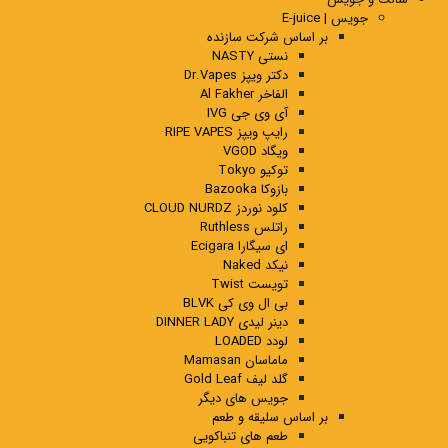
جویس | E-juice
بر اساس شرکت سازنده
نستی NASTY
دکتر ویپز Dr.Vapes
الفاخر Al Fakher
آی وی جی IVG
رایپ ویپز RIPE VAPES
ویگاد VGOD
توکیو Tokyo
بازوکا Bazooka
کلود نوردز CLOUD NURDZ
راتلس Ruthless
ای سیگارا Ecigara
نیکد Naked
تویست Twist
بی ال وی کی BLVK
دینر لیدی DINNER LADY
لودد LOADED
ماماسان Mamasan
گلد لیف Gold Leaf
جویس های دیگر
بر اساس سلیقه و طعم
طعم های تنباکویی