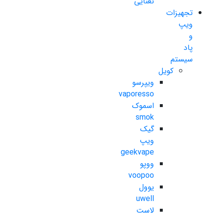
نعنایی
تجهیزات
ویپ
و
پاد
سیستم
کویل
ویپرسو
vaporesso
اسموک
smok
گیک
ویپ
geekvape
ووپو
voopoo
یوول
uwell
لاست