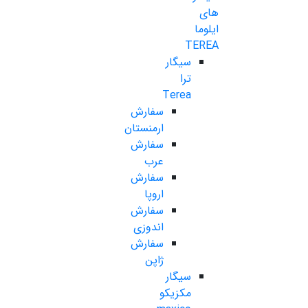
های
ایلوما
TEREA
سیگار
ترا
Terea
سفارش
ارمنستان
سفارش
عرب
سفارش
اروپا
سفارش
اندوزی
سفارش
ژاپن
سیگار
مکزیکو