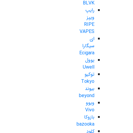
BLVK
رایپ
ویپز
RIPE
VAPES
ای
سیگارا
Ecigara
یوول
Uwell
توکیو
Tokyo
بیوند
beyond
ویوو
Vivo
بازوکا
bazooka
کلود