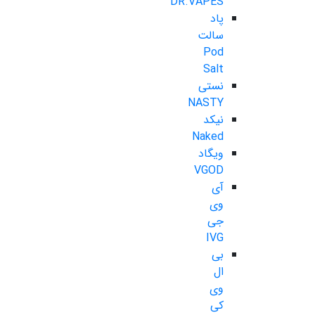
DR.VAPES
پاد
سالت
Pod
Salt
نستی
NASTY
نیکد
Naked
ویگاد
VGOD
آی
وی
جی
IVG
بی
ال
وی
کی