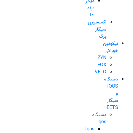
دیگر
برند
ها
اکسسوری
سیگار
برگ
نیکوتین
خوراکی
ZYN
FOX
VELO
دستگاه
IQOS
و
سیگار
HEETS
دستگاه
iqos
Iqos