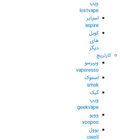
ویپ
lostvape
اسپایر
aspire
کویل
های
دیگر
کارتریج
ویپرسو
vaporesso
اسموک
smok
گیک
ویپ
geekvape
ووپو
voopoo
یوول
uwell