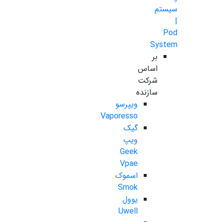
سیستم
|
Pod
System
بر
اساس
شرکت
سازنده
ویپرسو
Vaporesso
گیک
ویپ
Geek
Vpae
اسموک
Smok
یوول
Uwell