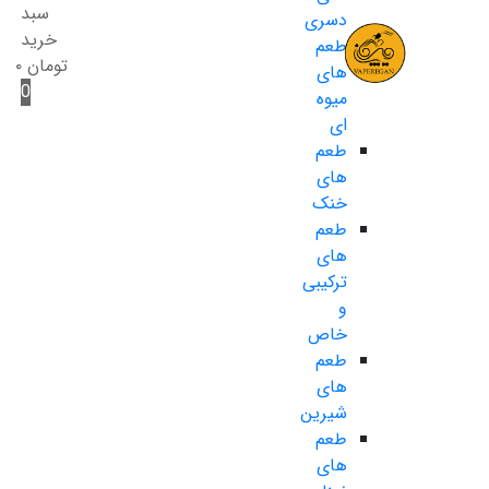
سبد
دسری
خرید
طعم
تومان
۰
های
0
میوه
ای
طعم
های
خنک
طعم
های
ترکیبی
و
خاص
طعم
های
شیرین
طعم
های