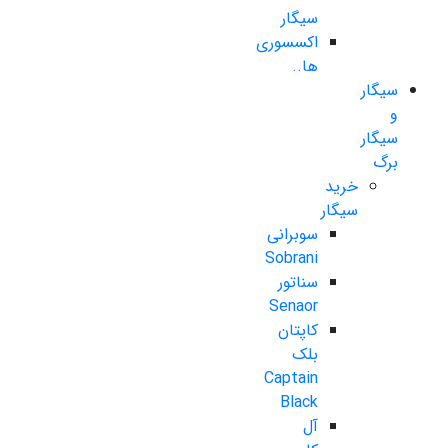
سیگار
اکسسوری
ها..
سیگار
و
سیگار
برگ
خرید
سیگار
سوبرانی
Sobrani
سناتور
Senaor
کاپتان
بلک
Captain
Black
آل