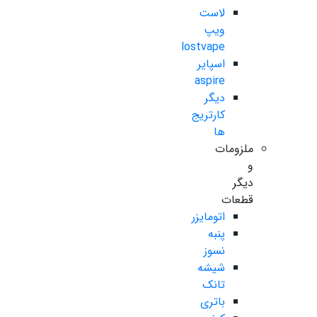
لاست
ویپ
lostvape
اسپایر
aspire
دیگر
کارتریج
ها
ملزومات
و
دیگر
قطعات
اتومایزر
پنبه
نسوز
شیشه
تانک
باتری