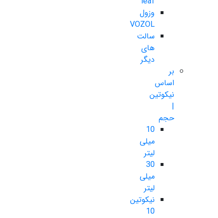
leaf
وزول
VOZOL
سالت
های
دیگر
بر
اساس
نیکوتین
|
حجم
10
میلی
لیتر
30
میلی
لیتر
نیکوتین
10