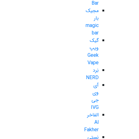
Bar
مجیک
بار
magic
bar
گیک
ویپ
Geek
Vape
نِرد
NERD
آی
وی
جی
IVG
الفاخر
Al
Fakher
نستی