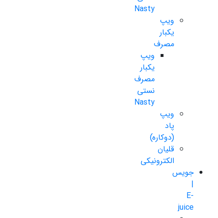
Nasty
ویپ
یکبار
مصرف
ویپ
یکبار
مصرف
نستی
Nasty
ویپ
پاد
(دوکاره)
قلیان
الکترونیکی
جویس
|
E-
juice