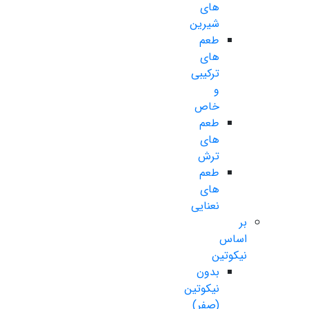
های
شیرین
طعم
های
ترکیبی
و
خاص
طعم
های
ترش
طعم
های
نعنایی
بر
اساس
نیکوتین
بدون
نیکوتین
(صفر)