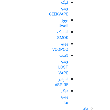
گیگ
ویپ
GEEKVAPE
یوول
Uwell
اسموک
SMOK
ووپو
VOOPOO
لاست
ویپ
LOST
VAPE
اسپایر
ASPIRE
دیگر
ویپ
ها
پاد