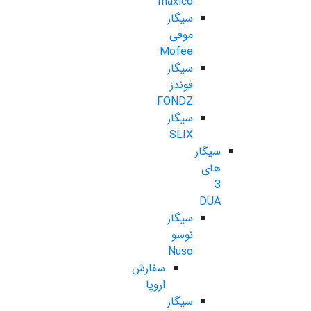
maxico
سیگار
موفی
Mofee
سیگار
فوندز
FONDZ
سیگار
SLIX
سیگار
های
3
DUA
سیگار
نوسو
Nuso
سفارش
اروپا
سیگار