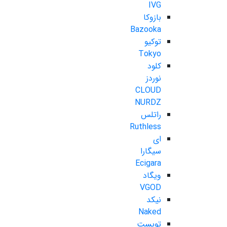
IVG
بازوکا
Bazooka
توکیو
Tokyo
کلود
نوردز
CLOUD
NURDZ
راتلس
Ruthless
ای
سیگارا
Ecigara
ویگاد
VGOD
نیکد
Naked
تویست