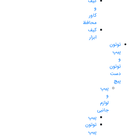
کیف
و
کاور
محافظ
کیف
ابزار
توتون
پیپ
و
توتون
دست
پیچ
پیپ
و
لوازم
جانبی
پیپ
توتون
پیپ