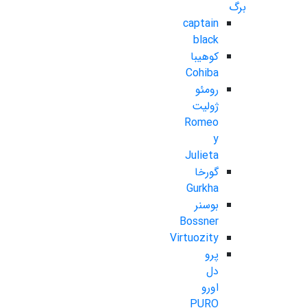
برگ
captain
black
کوهیبا
Cohiba
رومئو
ژولیت
Romeo
y
Julieta
گورخا
Gurkha
بوسنر
Bossner
Virtuozity
پرو
دل
اورو
PURO