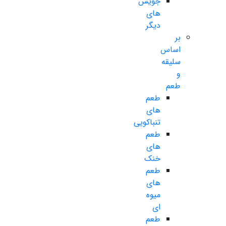
جویس
های
دیگر
بر
اساس
سلیقه
و
طعم
طعم
های
تنباکویی
طعم
های
خنک
طعم
های
میوه
ای
طعم