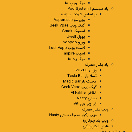
دیگر ویپ ها
پاد سیستم | Pod System
بر اساس شرکت سازنده
ویپرسو Vaporesso
گیک ویپ Geek Vpae
اسموک Smok
یوول Uwell
ووپو voopoo
لاست ویپ Lost Vape
اسپایر aspire
دیگر پاد ها
پاد یکبار مصرف
وزول VOZOL
تسلا بار Tesla Bar
مجیک بار Magic Bar
گیک ویپ Geek Vape
الفاخر Al Fakher
نستی Nasty
آی وی جی IVG
ویپ یکبار مصرف
ویپ یکبار مصرف نستی Nasty
ویپ پاد (دوکاره)
قلیان الکترونیکی
سالت و جویس