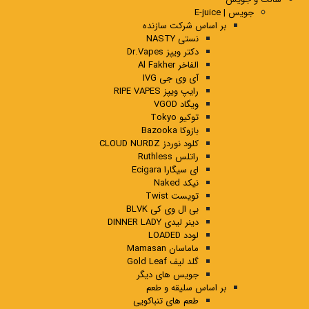
جویس | E-juice
بر اساس شرکت سازنده
نستی NASTY
دکتر ویپز Dr.Vapes
الفاخر Al Fakher
آی وی جی IVG
رایپ ویپز RIPE VAPES
ویگاد VGOD
توکیو Tokyo
بازوکا Bazooka
کلود نوردز CLOUD NURDZ
راتلس Ruthless
ای سیگارا Ecigara
نیکد Naked
تویست Twist
بی ال وی کی BLVK
دینر لیدی DINNER LADY
لودد LOADED
ماماسان Mamasan
گلد لیف Gold Leaf
جویس های دیگر
بر اساس سلیقه و طعم
طعم های تنباکویی