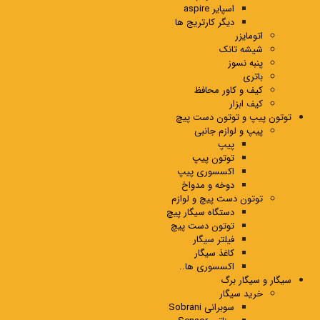
اسپایر aspire
دیگر کارتریج ها
اتومایزر
شیشه تانک
پنبه نسوز
باتری
کیف و کاور محافظ
کیف ابزار
توتون پیپ و توتون دست پیچ
پیپ و لوازم جانبی
پیپ
توتون پیپ
اکسسوری پیپ
دوخه و مدواخ
توتون دست پیچ و لوازم
دستگاه سیگار پیچ
توتون دست پیچ
فیلتر سیگار
کاغذ سیگار
اکسسوری ها..
سیگار و سیگار برگ
خرید سیگار
سوبرانی Sobrani