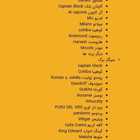
سناتور Senaor
کاپتان بلک Captain Black
آل کاپون Al capone
ام.یو MU
میلانو Milano
کوهیبا cohiba
ریچموند Richmond
هاروست Harvest
مودز Moods
دیگر برند ها
سیگار برگ
captain black
کوهیبا Cohiba
رومئو ژولیت Romeo y Julieta
دیویدوف Davidoff
گورخا Gurkha
بوسنر Bossner
Virtuozity
پرو دل اورو PURO DEL ORO
پردومو perdomo
ویلیجر Villiger
کافه کریم Cafe Creme
کینگ ادوارد King Edward
ملوها Meluha