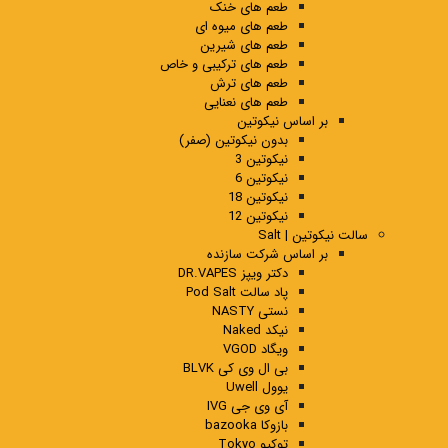
طعم های خنک
طعم های میوه ای
طعم های شیرین
طعم های ترکیبی و خاص
طعم های ترش
طعم های نعنایی
بر اساس نیکوتین
بدون نیکوتین (صفر)
نیکوتین 3
نیکوتین 6
نیکوتین 18
نیکوتین 12
سالت نیکوتین | Salt
بر اساس شرکت سازنده
دکتر ویپز DR.VAPES
پاد سالت Pod Salt
نستی NASTY
نیکد Naked
ویگاد VGOD
بی ال وی کی BLVK
یوول Uwell
آی وی جی IVG
بازوکا bazooka
توکیو Tokyo