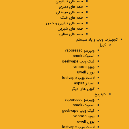
طعم های تنباکویی
طعم های دسری
طعم های میوه ای
طعم های خنک
طعم های ترکیبی و خاص
طعم های شیرین
طعم های نعنایی
تجهیزات ویپ و پاد سیستم
کویل
ویپرسو vaporesso
اسموک smok
گیک ویپ geekvape
ووپو voopoo
یوول uwell
لاست ویپ lostvape
اسپایر aspire
کویل های دیگر
کارتریج
ویپرسو vaporesso
اسموک smok
گیک ویپ geekvape
ووپو voopoo
یوول uwell
لاست ویپ lostvape