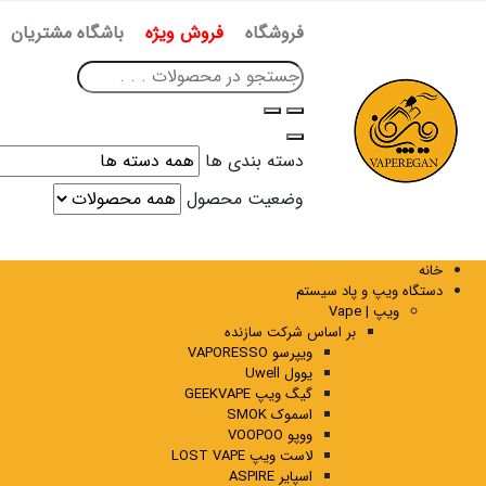
فروشگاه
فروش ویژه
باشگاه مشتریان
دسته بندی ها
وضعیت محصول
خانه
دستگاه ویپ و پاد سیستم
ویپ | Vape
بر اساس شرکت سازنده
ویپرسو VAPORESSO
یوول Uwell
گیگ ویپ GEEKVAPE
اسموک SMOK
ووپو VOOPOO
لاست ویپ LOST VAPE
اسپایر ASPIRE