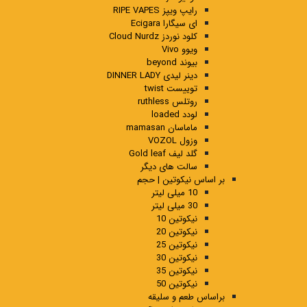
رایپ ویپز RIPE VAPES
ای سیگارا Ecigara
کلود نوردز Cloud Nurdz
ویوو Vivo
بیوند beyond
دینر لیدی DINNER LADY
توییست twist
روتلس ruthless
لودد loaded
ماماسان mamasan
وزول VOZOL
گلد لیف Gold leaf
سالت های دیگر
بر اساس نیکوتین | حجم
10 میلی لیتر
30 میلی لیتر
نیکوتین 10
نیکوتین 20
نیکوتین 25
نیکوتین 30
نیکوتین 35
نیکوتین 50
براساس طعم و سلیقه