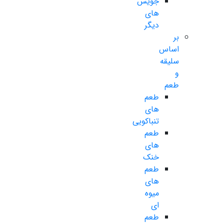
جویس
های
دیگر
بر
اساس
سلیقه
و
طعم
طعم
های
تنباکویی
طعم
های
خنک
طعم
های
میوه
ای
طعم