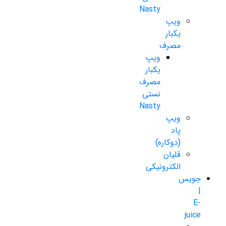
Nasty
ویپ
یکبار
مصرف
ویپ
یکبار
مصرف
نستی
Nasty
ویپ
پاد
(دوکاره)
قلیان
الکترونیکی
جویس
|
E-
juice