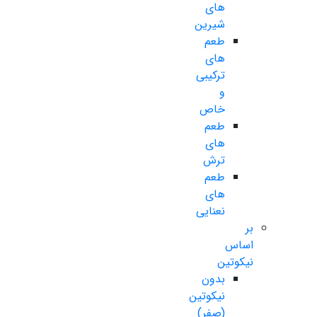
های
شیرین
طعم
های
ترکیبی
و
خاص
طعم
های
ترش
طعم
های
نعنایی
بر
اساس
نیکوتین
بدون
نیکوتین
(صفر)