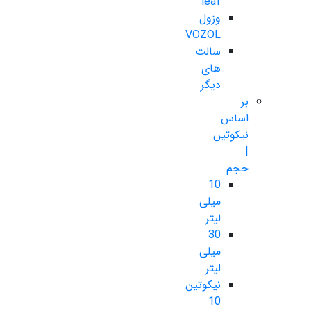
leaf
وزول
VOZOL
سالت
های
دیگر
بر
اساس
نیکوتین
|
حجم
10
میلی
لیتر
30
میلی
لیتر
نیکوتین
10