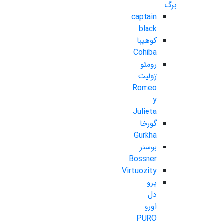
برگ
captain
black
کوهیبا
Cohiba
رومئو
ژولیت
Romeo
y
Julieta
گورخا
Gurkha
بوسنر
Bossner
Virtuozity
پرو
دل
اورو
PURO