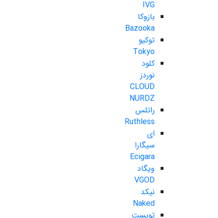
IVG
بازوکا
Bazooka
توکیو
Tokyo
کلود
نوردز
CLOUD
NURDZ
راتلس
Ruthless
ای
سیگارا
Ecigara
ویگاد
VGOD
نیکد
Naked
تویست