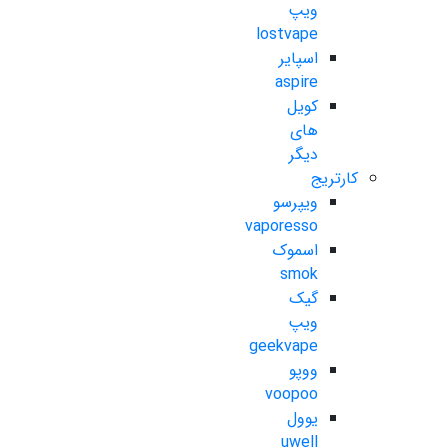
ویپ
lostvape
اسپایر
aspire
کویل
های
دیگر
کارتریج
ویپرسو
vaporesso
اسموک
smok
گیک
ویپ
geekvape
ووپو
voopoo
یوول
uwell