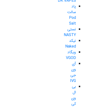
DR.VAPES
پاد
سالت
Pod
Salt
نستی
NASTY
نیکد
Naked
ویگاد
VGOD
آی
وی
جی
IVG
بی
ال
وی
کی