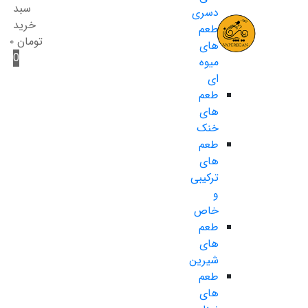
سبد
دسری
خرید
طعم
تومان
۰
های
0
میوه
ای
طعم
های
خنک
طعم
های
ترکیبی
و
خاص
طعم
های
شیرین
طعم
های