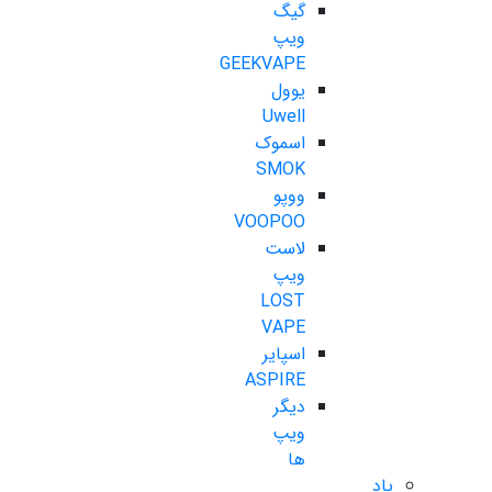
گیگ
ویپ
GEEKVAPE
یوول
Uwell
اسموک
SMOK
ووپو
VOOPOO
لاست
ویپ
LOST
VAPE
اسپایر
ASPIRE
دیگر
ویپ
ها
پاد