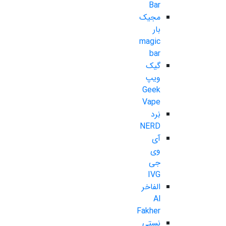
Bar
مجیک
بار
magic
bar
گیک
ویپ
Geek
Vape
نِرد
NERD
آی
وی
جی
IVG
الفاخر
Al
Fakher
نستی