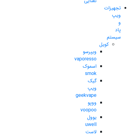
نعنایی
تجهیزات
ویپ
و
پاد
سیستم
کویل
ویپرسو
vaporesso
اسموک
smok
گیک
ویپ
geekvape
ووپو
voopoo
یوول
uwell
لاست