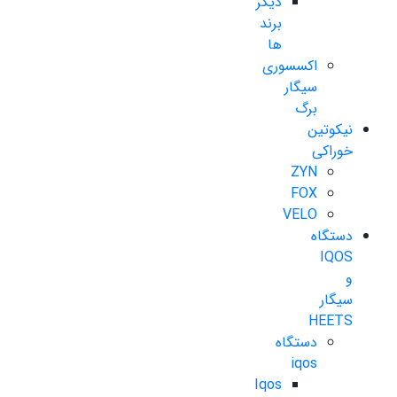
دیگر
برند
ها
اکسسوری
سیگار
برگ
نیکوتین
خوراکی
ZYN
FOX
VELO
دستگاه
IQOS
و
سیگار
HEETS
دستگاه
iqos
Iqos