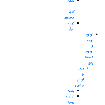
کیف
و
کاور
محافظ
کیف
ابزار
توتون
پیپ
و
توتون
دست
پیچ
پیپ
و
لوازم
جانبی
پیپ
توتون
پیپ