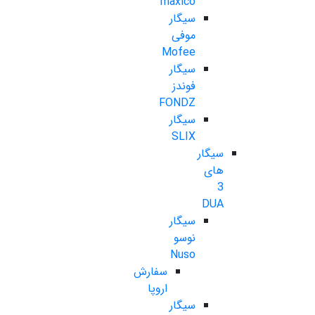
maxico
سیگار
موفی
Mofee
سیگار
فوندز
FONDZ
سیگار
SLIX
سیگار
های
3
DUA
سیگار
نوسو
Nuso
سفارش
اروپا
سیگار