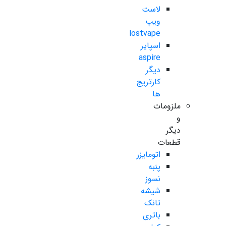
لاست
ویپ
lostvape
اسپایر
aspire
دیگر
کارتریج
ها
ملزومات
و
دیگر
قطعات
اتومایزر
پنبه
نسوز
شیشه
تانک
باتری