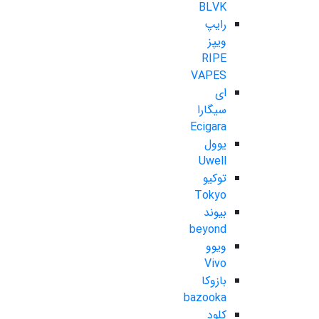
BLVK
رایپ
ویپز
RIPE
VAPES
ای
سیگارا
Ecigara
یوول
Uwell
توکیو
Tokyo
بیوند
beyond
ویوو
Vivo
بازوکا
bazooka
کلود