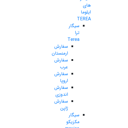
های
ایلوما
TEREA
سیگار
ترا
Terea
سفارش
ارمنستان
سفارش
عرب
سفارش
اروپا
سفارش
اندوزی
سفارش
ژاپن
سیگار
مکزیکو