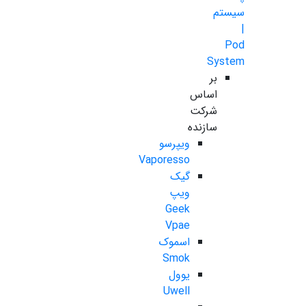
سیستم
|
Pod
System
بر
اساس
شرکت
سازنده
ویپرسو
Vaporesso
گیک
ویپ
Geek
Vpae
اسموک
Smok
یوول
Uwell