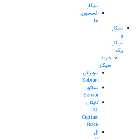
سیگار
اکسسوری
ها..
سیگار
و
سیگار
برگ
خرید
سیگار
سوبرانی
Sobrani
سناتور
Senaor
کاپتان
بلک
Captain
Black
آل