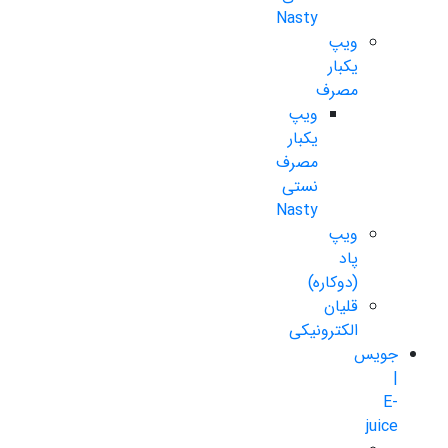
Nasty
ویپ
یکبار
مصرف
ویپ
یکبار
مصرف
نستی
Nasty
ویپ
پاد
(دوکاره)
قلیان
الکترونیکی
جویس
|
E-
juice