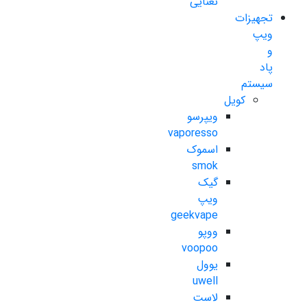
نعنایی
تجهیزات
ویپ
و
پاد
سیستم
کویل
ویپرسو
vaporesso
اسموک
smok
گیک
ویپ
geekvape
ووپو
voopoo
یوول
uwell
لاست