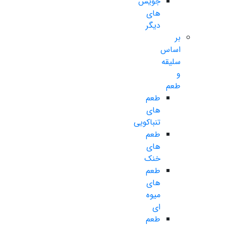
جویس
های
دیگر
بر
اساس
سلیقه
و
طعم
طعم
های
تنباکویی
طعم
های
خنک
طعم
های
میوه
ای
طعم