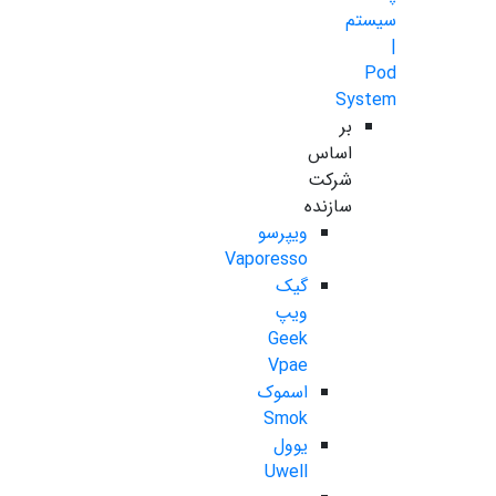
سیستم
|
Pod
System
بر
اساس
شرکت
سازنده
ویپرسو
Vaporesso
گیک
ویپ
Geek
Vpae
اسموک
Smok
یوول
Uwell