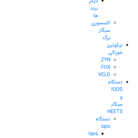
دیگر
برند
ها
اکسسوری
سیگار
برگ
نیکوتین
خوراکی
ZYN
FOX
VELO
دستگاه
IQOS
و
سیگار
HEETS
دستگاه
iqos
Iqos