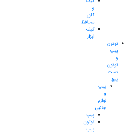
کیف
و
کاور
محافظ
کیف
ابزار
توتون
پیپ
و
توتون
دست
پیچ
پیپ
و
لوازم
جانبی
پیپ
توتون
پیپ