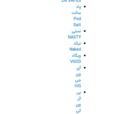
DR.VAPES
پاد
سالت
Pod
Salt
نستی
NASTY
نیکد
Naked
ویگاد
VGOD
آی
وی
جی
IVG
بی
ال
وی
کی