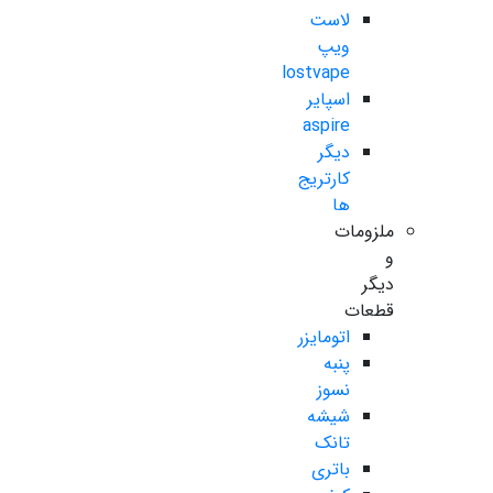
لاست
ویپ
lostvape
اسپایر
aspire
دیگر
کارتریج
ها
ملزومات
و
دیگر
قطعات
اتومایزر
پنبه
نسوز
شیشه
تانک
باتری