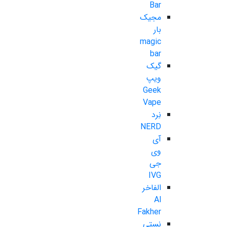
Bar
مجیک
بار
magic
bar
گیک
ویپ
Geek
Vape
نِرد
NERD
آی
وی
جی
IVG
الفاخر
Al
Fakher
نستی