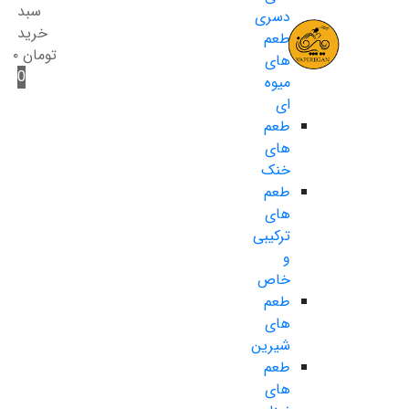
سبد
دسری
خرید
طعم
تومان
۰
های
0
میوه
ای
طعم
های
خنک
طعم
های
ترکیبی
و
خاص
طعم
های
شیرین
طعم
های