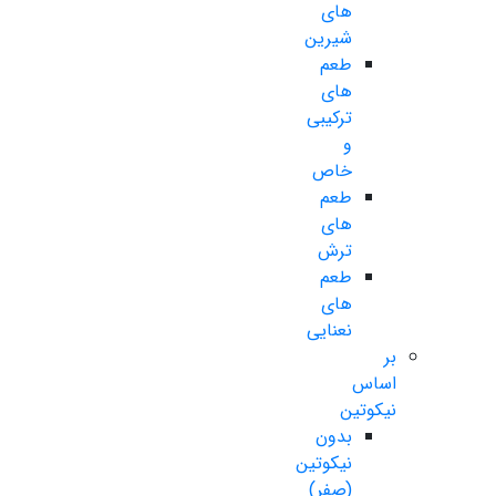
های
شیرین
طعم
های
ترکیبی
و
خاص
طعم
های
ترش
طعم
های
نعنایی
بر
اساس
نیکوتین
بدون
نیکوتین
(صفر)