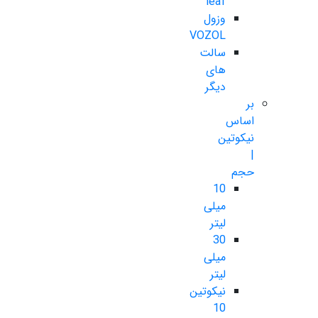
leaf
وزول
VOZOL
سالت
های
دیگر
بر
اساس
نیکوتین
|
حجم
10
میلی
لیتر
30
میلی
لیتر
نیکوتین
10