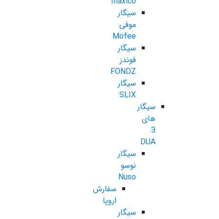
maxico
سیگار
موفی
Mofee
سیگار
فوندز
FONDZ
سیگار
SLIX
سیگار
های
3
DUA
سیگار
نوسو
Nuso
سفارش
اروپا
سیگار