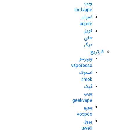
ویپ
lostvape
اسپایر
aspire
کویل
های
دیگر
کارتریج
ویپرسو
vaporesso
اسموک
smok
گیک
ویپ
geekvape
ووپو
voopoo
یوول
uwell