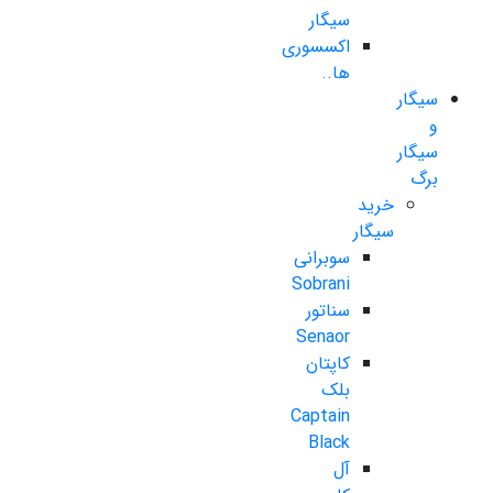
سیگار
اکسسوری
ها..
سیگار
و
سیگار
برگ
خرید
سیگار
سوبرانی
Sobrani
سناتور
Senaor
کاپتان
بلک
Captain
Black
آل