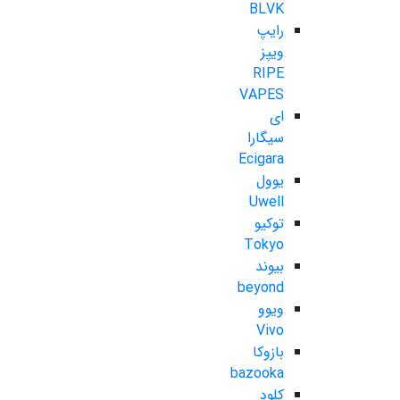
BLVK
رایپ
ویپز
RIPE
VAPES
ای
سیگارا
Ecigara
یوول
Uwell
توکیو
Tokyo
بیوند
beyond
ویوو
Vivo
بازوکا
bazooka
کلود