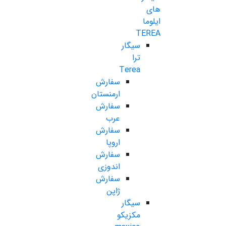
های
ایلوما
TEREA
سیگار
ترا
Terea
سفارش
ارمنستان
سفارش
عرب
سفارش
اروپا
سفارش
اندوزی
سفارش
ژاپن
سیگار
مکزیکو