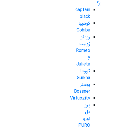
برگ
captain
black
کوهیبا
Cohiba
رومئو
ژولیت
Romeo
y
Julieta
گورخا
Gurkha
بوسنر
Bossner
Virtuozity
پرو
دل
اورو
PURO