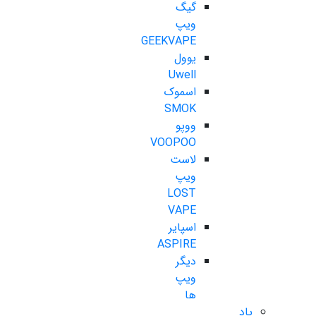
گیگ
ویپ
GEEKVAPE
یوول
Uwell
اسموک
SMOK
ووپو
VOOPOO
لاست
ویپ
LOST
VAPE
اسپایر
ASPIRE
دیگر
ویپ
ها
پاد