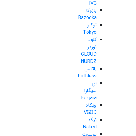
IVG
بازوکا
Bazooka
توکیو
Tokyo
کلود
نوردز
CLOUD
NURDZ
راتلس
Ruthless
ای
سیگارا
Ecigara
ویگاد
VGOD
نیکد
Naked
تویست