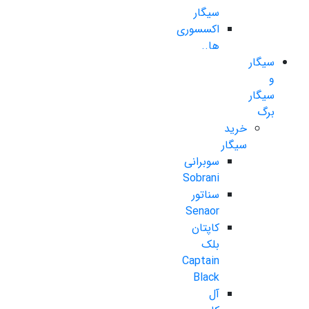
سیگار
اکسسوری
ها..
سیگار
و
سیگار
برگ
خرید
سیگار
سوبرانی
Sobrani
سناتور
Senaor
کاپتان
بلک
Captain
Black
آل