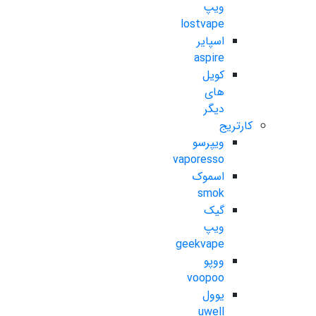
ویپ
lostvape
اسپایر
aspire
کویل
های
دیگر
کارتریج
ویپرسو
vaporesso
اسموک
smok
گیک
ویپ
geekvape
ووپو
voopoo
یوول
uwell