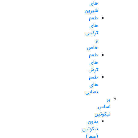
های
شیرین
طعم
های
ترکیبی
و
خاص
طعم
های
ترش
طعم
های
نعنایی
بر
اساس
نیکوتین
بدون
نیکوتین
(صفر)