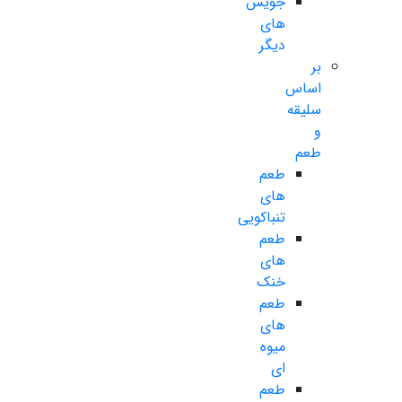
جویس
های
دیگر
بر
اساس
سلیقه
و
طعم
طعم
های
تنباکویی
طعم
های
خنک
طعم
های
میوه
ای
طعم