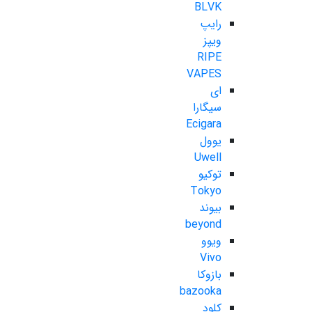
BLVK
رایپ
ویپز
RIPE
VAPES
ای
سیگارا
Ecigara
یوول
Uwell
توکیو
Tokyo
بیوند
beyond
ویوو
Vivo
بازوکا
bazooka
کلود