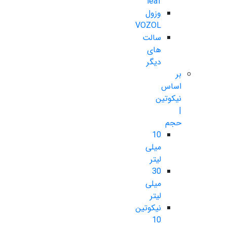
leaf
وزول
VOZOL
سالت
های
دیگر
بر
اساس
نیکوتین
|
حجم
10
میلی
لیتر
30
میلی
لیتر
نیکوتین
10