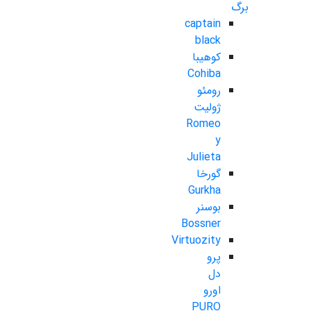
برگ
captain
black
کوهیبا
Cohiba
رومئو
ژولیت
Romeo
y
Julieta
گورخا
Gurkha
بوسنر
Bossner
Virtuozity
پرو
دل
اورو
PURO