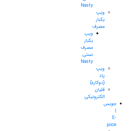
Nasty
ویپ
یکبار
مصرف
ویپ
یکبار
مصرف
نستی
Nasty
ویپ
پاد
(دوکاره)
قلیان
الکترونیکی
جویس
|
E-
juice