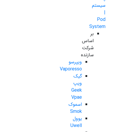
سیستم
|
Pod
System
بر
اساس
شرکت
سازنده
ویپرسو
Vaporesso
گیک
ویپ
Geek
Vpae
اسموک
Smok
یوول
Uwell