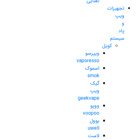
نعنایی
تجهیزات
ویپ
و
پاد
سیستم
کویل
ویپرسو
vaporesso
اسموک
smok
گیک
ویپ
geekvape
ووپو
voopoo
یوول
uwell
لاست