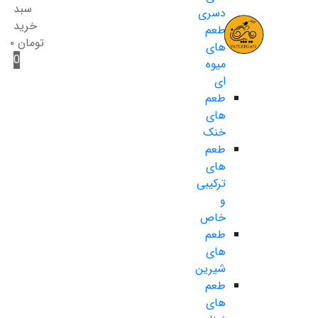
سبد
دسری
خرید
طعم
تومان
۰
های
0
میوه
ای
طعم
های
خنک
طعم
های
ترکیبی
و
خاص
طعم
های
شیرین
طعم
های