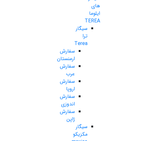
های
ایلوما
TEREA
سیگار
ترا
Terea
سفارش
ارمنستان
سفارش
عرب
سفارش
اروپا
سفارش
اندوزی
سفارش
ژاپن
سیگار
مکزیکو