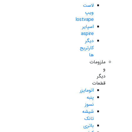
لاست
ویپ
lostvape
اسپایر
aspire
دیگر
کارتریج
ها
ملزومات
و
دیگر
قطعات
اتومایزر
پنبه
نسوز
شیشه
تانک
باتری