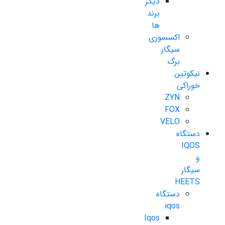
دیگر
برند
ها
اکسسوری
سیگار
برگ
نیکوتین
خوراکی
ZYN
FOX
VELO
دستگاه
IQOS
و
سیگار
HEETS
دستگاه
iqos
Iqos