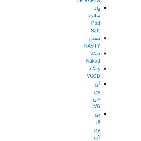
DR.VAPES
پاد
سالت
Pod
Salt
نستی
NASTY
نیکد
Naked
ویگاد
VGOD
آی
وی
جی
IVG
بی
ال
وی
کی