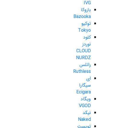
IVG
بازوکا
Bazooka
توکیو
Tokyo
کلود
نوردز
CLOUD
NURDZ
راتلس
Ruthless
ای
سیگارا
Ecigara
ویگاد
VGOD
نیکد
Naked
تویست