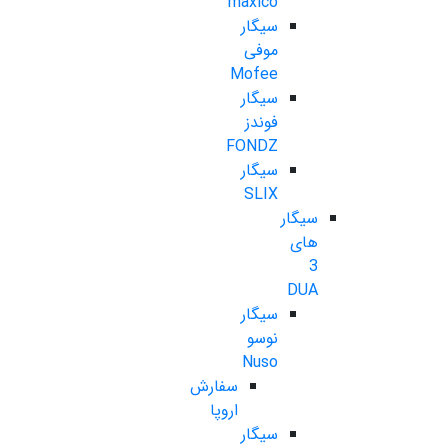
maxico
سیگار
موفی
Mofee
سیگار
فوندز
FONDZ
سیگار
SLIX
سیگار
های
3
DUA
سیگار
نوسو
Nuso
سفارش
اروپا
سیگار