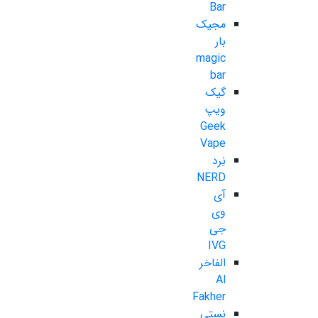
Bar
مجیک
بار
magic
bar
گیک
ویپ
Geek
Vape
نِرد
NERD
آی
وی
جی
IVG
الفاخر
Al
Fakher
نستی