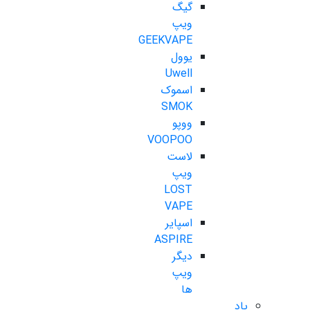
گیگ
ویپ
GEEKVAPE
یوول
Uwell
اسموک
SMOK
ووپو
VOOPOO
لاست
ویپ
LOST
VAPE
اسپایر
ASPIRE
دیگر
ویپ
ها
پاد