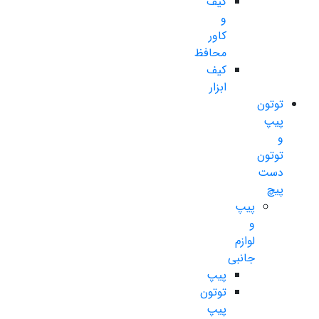
کیف
و
کاور
محافظ
کیف
ابزار
توتون
پیپ
و
توتون
دست
پیچ
پیپ
و
لوازم
جانبی
پیپ
توتون
پیپ