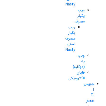
Nasty
ویپ
یکبار
مصرف
ویپ
یکبار
مصرف
نستی
Nasty
ویپ
پاد
(دوکاره)
قلیان
الکترونیکی
جویس
|
E-
juice