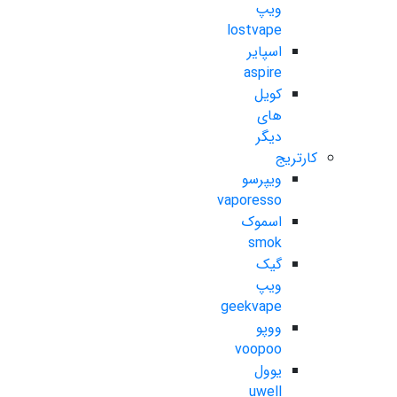
ویپ
lostvape
اسپایر
aspire
کویل
های
دیگر
کارتریج
ویپرسو
vaporesso
اسموک
smok
گیک
ویپ
geekvape
ووپو
voopoo
یوول
uwell