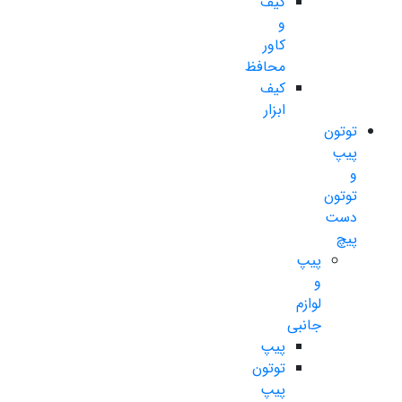
کیف
و
کاور
محافظ
کیف
ابزار
توتون
پیپ
و
توتون
دست
پیچ
پیپ
و
لوازم
جانبی
پیپ
توتون
پیپ