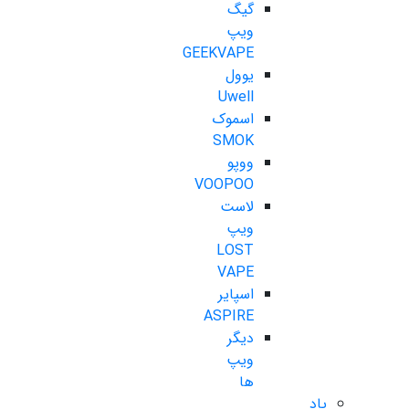
گیگ
ویپ
GEEKVAPE
یوول
Uwell
اسموک
SMOK
ووپو
VOOPOO
لاست
ویپ
LOST
VAPE
اسپایر
ASPIRE
دیگر
ویپ
ها
پاد