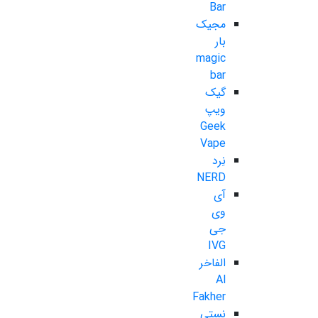
Bar
مجیک
بار
magic
bar
گیک
ویپ
Geek
Vape
نِرد
NERD
آی
وی
جی
IVG
الفاخر
Al
Fakher
نستی