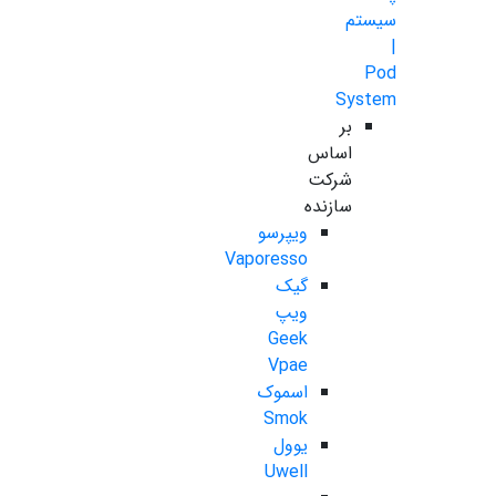
سیستم
|
Pod
System
بر
اساس
شرکت
سازنده
ویپرسو
Vaporesso
گیک
ویپ
Geek
Vpae
اسموک
Smok
یوول
Uwell