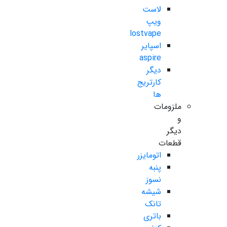
لاست
ویپ
lostvape
اسپایر
aspire
دیگر
کارتریج
ها
ملزومات
و
دیگر
قطعات
اتومایزر
پنبه
نسوز
شیشه
تانک
باتری