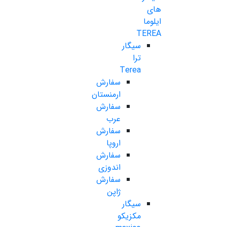
های
ایلوما
TEREA
سیگار
ترا
Terea
سفارش
ارمنستان
سفارش
عرب
سفارش
اروپا
سفارش
اندوزی
سفارش
ژاپن
سیگار
مکزیکو