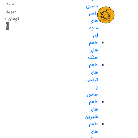
سبد
دسری
خرید
طعم
تومان
۰
های
0
میوه
ای
طعم
های
خنک
طعم
های
ترکیبی
و
خاص
طعم
های
شیرین
طعم
های