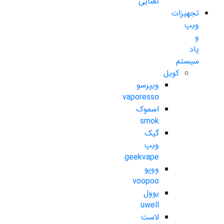
نعنایی
تجهیزات
ویپ
و
پاد
سیستم
کویل
ویپرسو
vaporesso
اسموک
smok
گیک
ویپ
geekvape
ووپو
voopoo
یوول
uwell
لاست