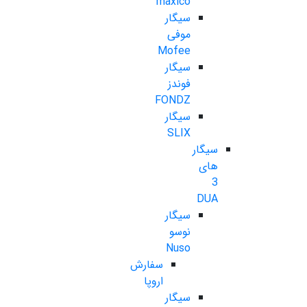
maxico
سیگار
موفی
Mofee
سیگار
فوندز
FONDZ
سیگار
SLIX
سیگار
های
3
DUA
سیگار
نوسو
Nuso
سفارش
اروپا
سیگار