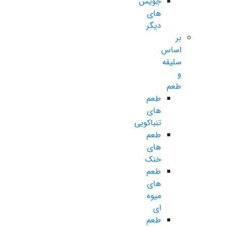
جویس
های
دیگر
بر
اساس
سلیقه
و
طعم
طعم
های
تنباکویی
طعم
های
خنک
طعم
های
میوه
ای
طعم