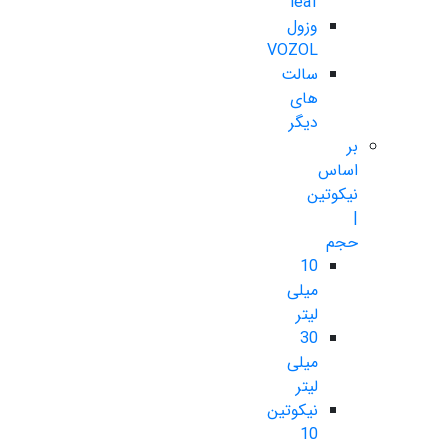
leaf
وزول
VOZOL
سالت
های
دیگر
بر
اساس
نیکوتین
|
حجم
10
میلی
لیتر
30
میلی
لیتر
نیکوتین
10