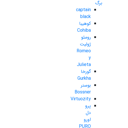
برگ
captain
black
کوهیبا
Cohiba
رومئو
ژولیت
Romeo
y
Julieta
گورخا
Gurkha
بوسنر
Bossner
Virtuozity
پرو
دل
اورو
PURO