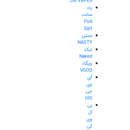
DR.VAPES
پاد
سالت
Pod
Salt
نستی
NASTY
نیکد
Naked
ویگاد
VGOD
آی
وی
جی
IVG
بی
ال
وی
کی