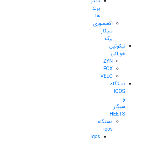
دیگر
برند
ها
اکسسوری
سیگار
برگ
نیکوتین
خوراکی
ZYN
FOX
VELO
دستگاه
IQOS
و
سیگار
HEETS
دستگاه
iqos
Iqos