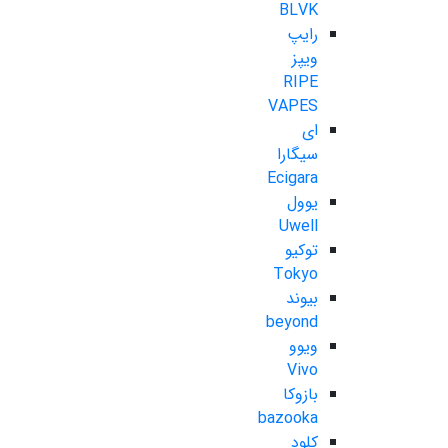
BLVK
رایپ
ویپز
RIPE
VAPES
ای
سیگارا
Ecigara
یوول
Uwell
توکیو
Tokyo
بیوند
beyond
ویوو
Vivo
بازوکا
bazooka
کلود