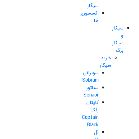
سیگار
اکسسوری
ها..
سیگار
و
سیگار
برگ
خرید
سیگار
سوبرانی
Sobrani
سناتور
Senaor
کاپتان
بلک
Captain
Black
آل