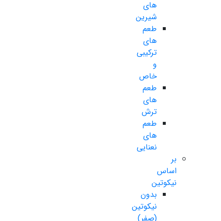
های
شیرین
طعم
های
ترکیبی
و
خاص
طعم
های
ترش
طعم
های
نعنایی
بر
اساس
نیکوتین
بدون
نیکوتین
(صفر)