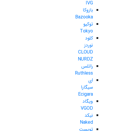
IVG
بازوکا
Bazooka
توکیو
Tokyo
کلود
نوردز
CLOUD
NURDZ
راتلس
Ruthless
ای
سیگارا
Ecigara
ویگاد
VGOD
نیکد
Naked
تویست