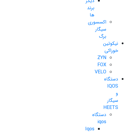
دیگر
برند
ها
اکسسوری
سیگار
برگ
نیکوتین
خوراکی
ZYN
FOX
VELO
دستگاه
IQOS
و
سیگار
HEETS
دستگاه
iqos
Iqos