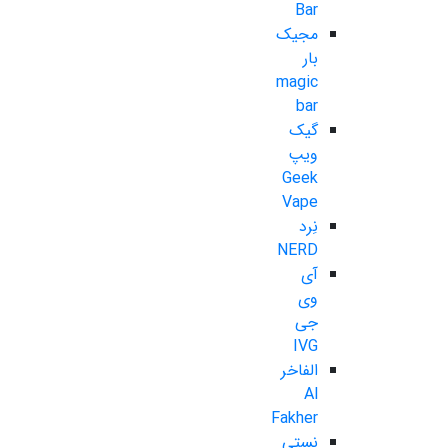
Bar
مجیک
بار
magic
bar
گیک
ویپ
Geek
Vape
نِرد
NERD
آی
وی
جی
IVG
الفاخر
Al
Fakher
نستی