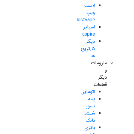
لاست
ویپ
lostvape
اسپایر
aspire
دیگر
کارتریج
ها
ملزومات
و
دیگر
قطعات
اتومایزر
پنبه
نسوز
شیشه
تانک
باتری