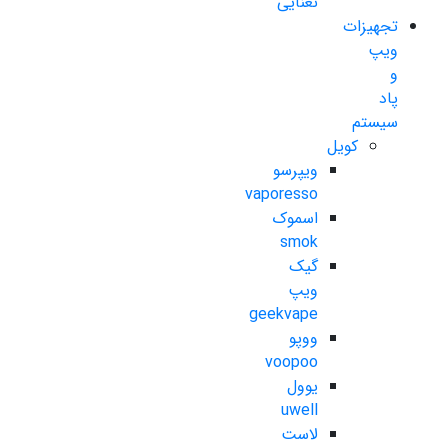
نعنایی
تجهیزات
ویپ
و
پاد
سیستم
کویل
ویپرسو
vaporesso
اسموک
smok
گیک
ویپ
geekvape
ووپو
voopoo
یوول
uwell
لاست