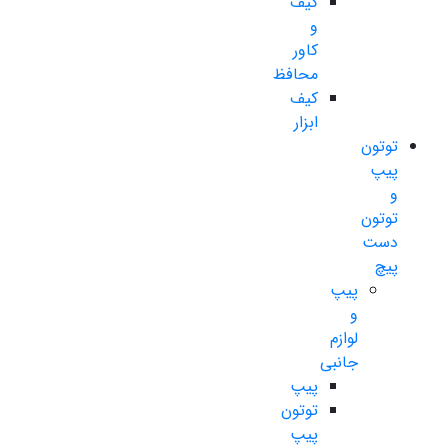
کیف
و
کاور
محافظ
کیف
ابزار
توتون
پیپ
و
توتون
دست
پیچ
پیپ
و
لوازم
جانبی
پیپ
توتون
پیپ