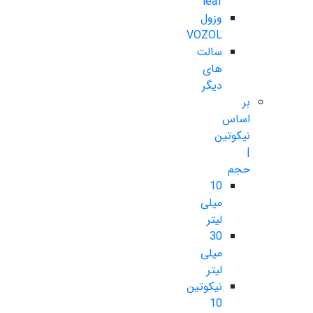
leaf
وزول
VOZOL
سالت
های
دیگر
بر
اساس
نیکوتین
|
حجم
10
میلی
لیتر
30
میلی
لیتر
نیکوتین
10