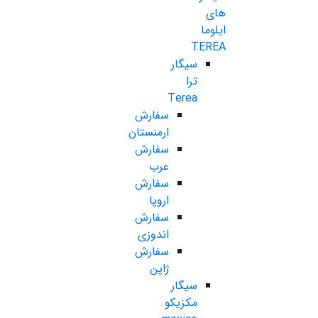
های
ایلوما
TEREA
سیگار
ترا
Terea
سفارش
ارمنستان
سفارش
عرب
سفارش
اروپا
سفارش
اندوزی
سفارش
ژاپن
سیگار
مکزیکو