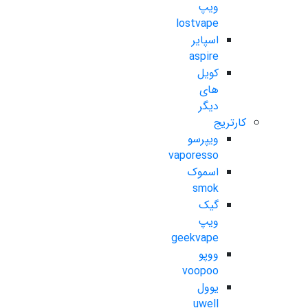
ویپ
lostvape
اسپایر
aspire
کویل
های
دیگر
کارتریج
ویپرسو
vaporesso
اسموک
smok
گیک
ویپ
geekvape
ووپو
voopoo
یوول
uwell