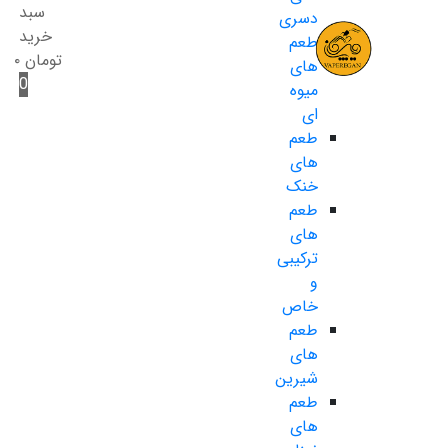
سبد
دسری
خرید
طعم
تومان
۰
های
0
میوه
ای
طعم
های
خنک
طعم
های
ترکیبی
و
خاص
طعم
های
شیرین
طعم
های