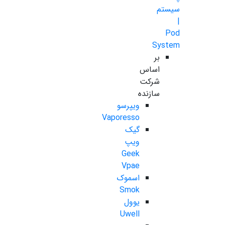
سیستم
|
Pod
System
بر
اساس
شرکت
سازنده
ویپرسو
Vaporesso
گیک
ویپ
Geek
Vpae
اسموک
Smok
یوول
Uwell