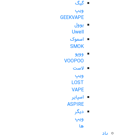
گیگ
ویپ
GEEKVAPE
یوول
Uwell
اسموک
SMOK
ووپو
VOOPOO
لاست
ویپ
LOST
VAPE
اسپایر
ASPIRE
دیگر
ویپ
ها
پاد