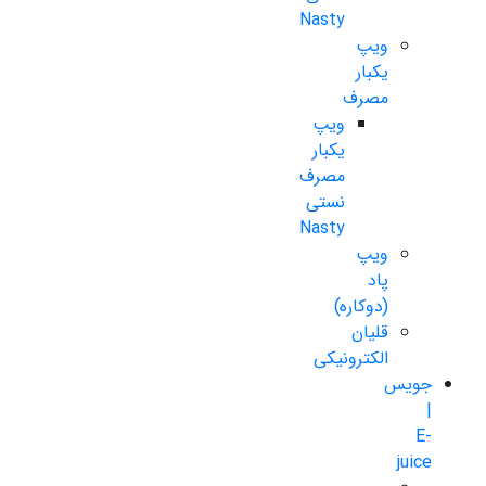
Nasty
ویپ
یکبار
مصرف
ویپ
یکبار
مصرف
نستی
Nasty
ویپ
پاد
(دوکاره)
قلیان
الکترونیکی
جویس
|
E-
juice