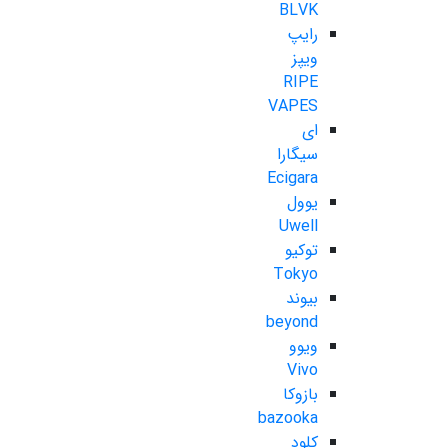
BLVK
رایپ
ویپز
RIPE
VAPES
ای
سیگارا
Ecigara
یوول
Uwell
توکیو
Tokyo
بیوند
beyond
ویوو
Vivo
بازوکا
bazooka
کلود