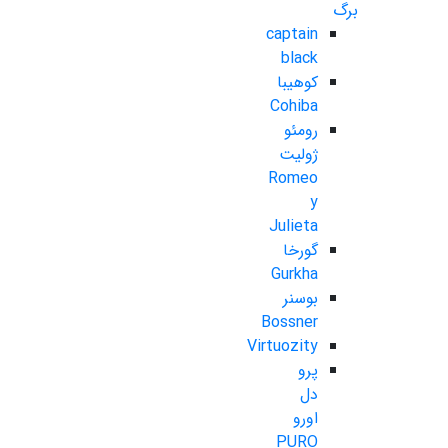
برگ
captain
black
کوهیبا
Cohiba
رومئو
ژولیت
Romeo
y
Julieta
گورخا
Gurkha
بوسنر
Bossner
Virtuozity
پرو
دل
اورو
PURO