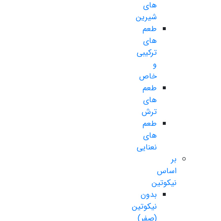
های
شیرین
طعم
های
ترکیبی
و
خاص
طعم
های
ترش
طعم
های
نعنایی
بر
اساس
نیکوتین
بدون
نیکوتین
(صفر)