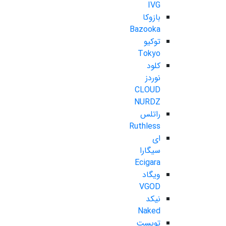
IVG
بازوکا
Bazooka
توکیو
Tokyo
کلود
نوردز
CLOUD
NURDZ
راتلس
Ruthless
ای
سیگارا
Ecigara
ویگاد
VGOD
نیکد
Naked
تویست