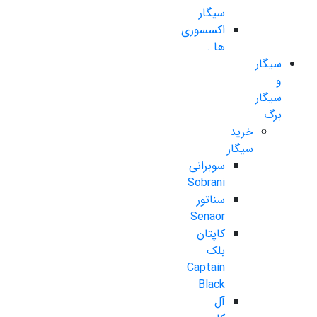
سیگار
اکسسوری
ها..
سیگار
و
سیگار
برگ
خرید
سیگار
سوبرانی
Sobrani
سناتور
Senaor
کاپتان
بلک
Captain
Black
آل