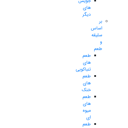
جویس
های
دیگر
بر
اساس
سلیقه
و
طعم
طعم
های
تنباکویی
طعم
های
خنک
طعم
های
میوه
ای
طعم