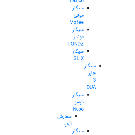
maxico
سیگار
موفی
Mofee
سیگار
فوندز
FONDZ
سیگار
SLIX
سیگار
های
3
DUA
سیگار
نوسو
Nuso
سفارش
اروپا
سیگار