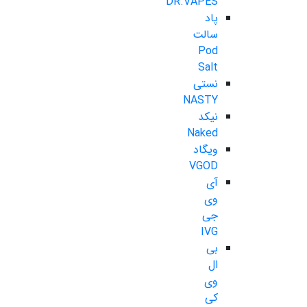
DR.VAPES
پاد
سالت
Pod
Salt
نستی
NASTY
نیکد
Naked
ویگاد
VGOD
آی
وی
جی
IVG
بی
ال
وی
کی