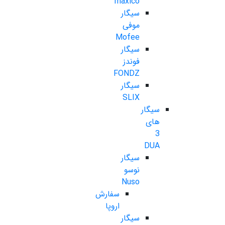
maxico
سیگار
موفی
Mofee
سیگار
فوندز
FONDZ
سیگار
SLIX
سیگار
های
3
DUA
سیگار
نوسو
Nuso
سفارش
اروپا
سیگار