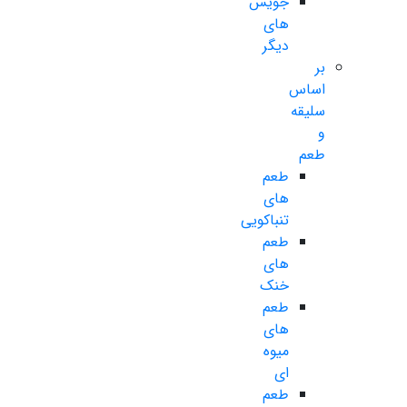
جویس
های
دیگر
بر
اساس
سلیقه
و
طعم
طعم
های
تنباکویی
طعم
های
خنک
طعم
های
میوه
ای
طعم