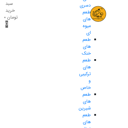
سبد
دسری
خرید
طعم
تومان
۰
های
0
میوه
ای
طعم
های
خنک
طعم
های
ترکیبی
و
خاص
طعم
های
شیرین
طعم
های