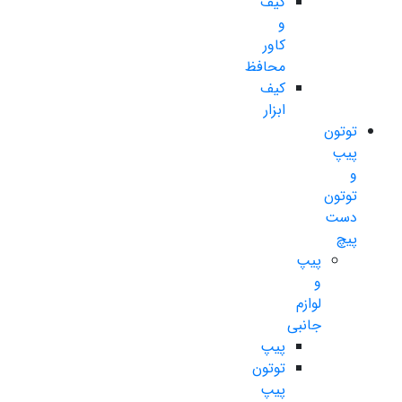
کیف
و
کاور
محافظ
کیف
ابزار
توتون
پیپ
و
توتون
دست
پیچ
پیپ
و
لوازم
جانبی
پیپ
توتون
پیپ