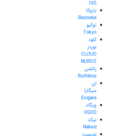
IVG
بازوکا
Bazooka
توکیو
Tokyo
کلود
نوردز
CLOUD
NURDZ
راتلس
Ruthless
ای
سیگارا
Ecigara
ویگاد
VGOD
نیکد
Naked
تویست