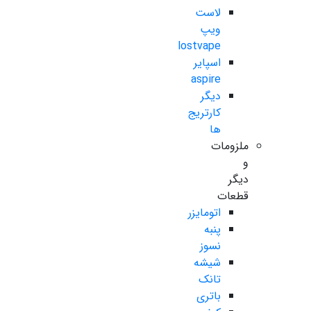
لاست
ویپ
lostvape
اسپایر
aspire
دیگر
کارتریج
ها
ملزومات
و
دیگر
قطعات
اتومایزر
پنبه
نسوز
شیشه
تانک
باتری