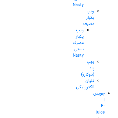
Nasty
ویپ
یکبار
مصرف
ویپ
یکبار
مصرف
نستی
Nasty
ویپ
پاد
(دوکاره)
قلیان
الکترونیکی
جویس
|
E-
juice