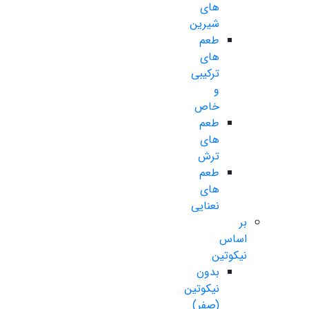
های
شیرین
طعم
های
ترکیبی
و
خاص
طعم
های
ترش
طعم
های
نعنایی
بر
اساس
نیکوتین
بدون
نیکوتین
(صفر)