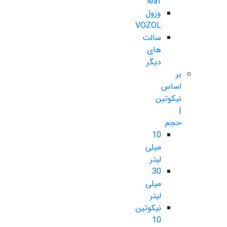
leaf
وزول
VOZOL
سالت
های
دیگر
بر
اساس
نیکوتین
|
حجم
10
میلی
لیتر
30
میلی
لیتر
نیکوتین
10