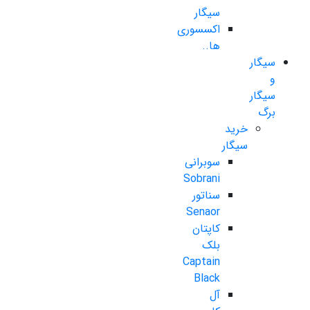
سیگار
اکسسوری
ها..
سیگار
و
سیگار
برگ
خرید
سیگار
سوبرانی
Sobrani
سناتور
Senaor
کاپتان
بلک
Captain
Black
آل