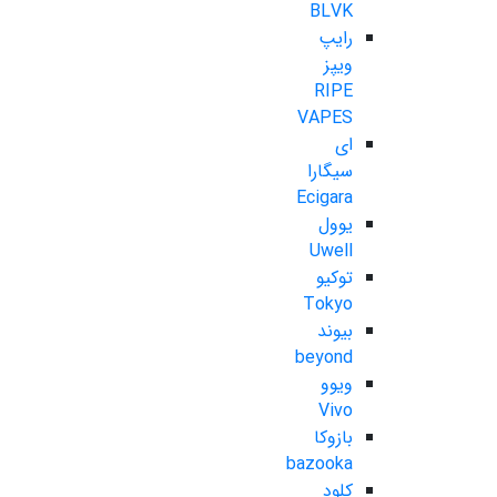
BLVK
رایپ
ویپز
RIPE
VAPES
ای
سیگارا
Ecigara
یوول
Uwell
توکیو
Tokyo
بیوند
beyond
ویوو
Vivo
بازوکا
bazooka
کلود