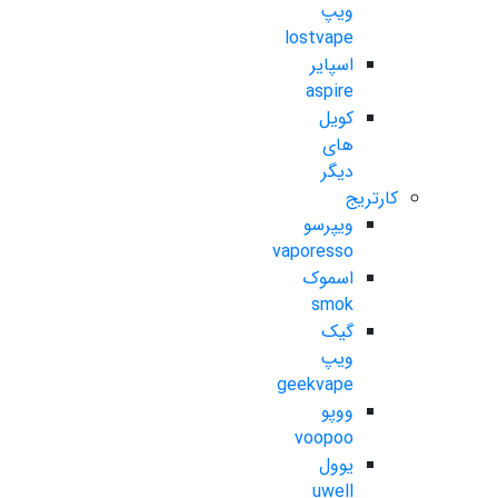
ویپ
lostvape
اسپایر
aspire
کویل
های
دیگر
کارتریج
ویپرسو
vaporesso
اسموک
smok
گیک
ویپ
geekvape
ووپو
voopoo
یوول
uwell