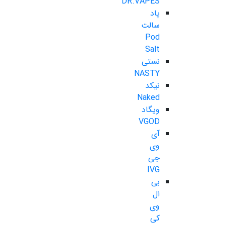
DR.VAPES
پاد
سالت
Pod
Salt
نستی
NASTY
نیکد
Naked
ویگاد
VGOD
آی
وی
جی
IVG
بی
ال
وی
کی