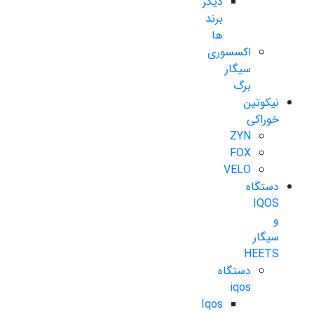
دیگر
برند
ها
اکسسوری
سیگار
برگ
نیکوتین
خوراکی
ZYN
FOX
VELO
دستگاه
IQOS
و
سیگار
HEETS
دستگاه
iqos
Iqos