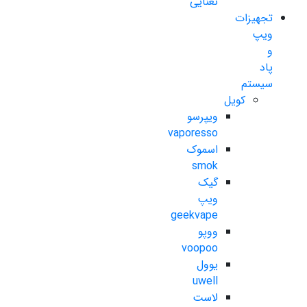
نعنایی
تجهیزات
ویپ
و
پاد
سیستم
کویل
ویپرسو
vaporesso
اسموک
smok
گیک
ویپ
geekvape
ووپو
voopoo
یوول
uwell
لاست