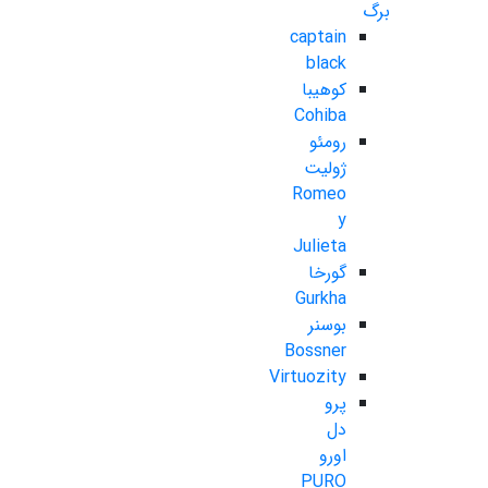
برگ
captain
black
کوهیبا
Cohiba
رومئو
ژولیت
Romeo
y
Julieta
گورخا
Gurkha
بوسنر
Bossner
Virtuozity
پرو
دل
اورو
PURO