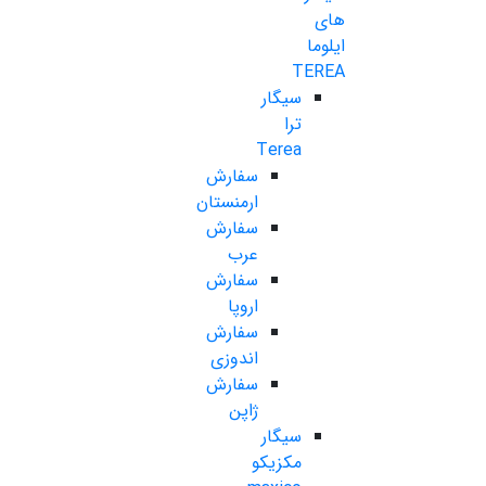
های
ایلوما
TEREA
سیگار
ترا
Terea
سفارش
ارمنستان
سفارش
عرب
سفارش
اروپا
سفارش
اندوزی
سفارش
ژاپن
سیگار
مکزیکو