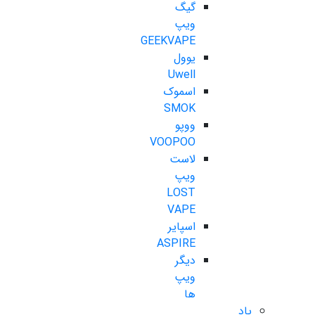
گیگ
ویپ
GEEKVAPE
یوول
Uwell
اسموک
SMOK
ووپو
VOOPOO
لاست
ویپ
LOST
VAPE
اسپایر
ASPIRE
دیگر
ویپ
ها
پاد