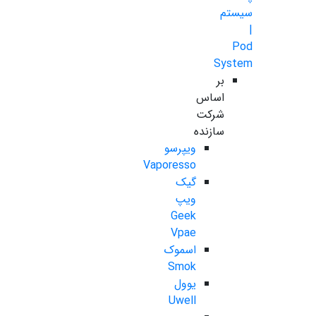
سیستم
|
Pod
System
بر
اساس
شرکت
سازنده
ویپرسو
Vaporesso
گیک
ویپ
Geek
Vpae
اسموک
Smok
یوول
Uwell