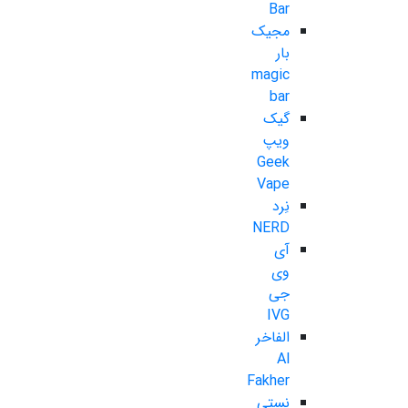
Bar
مجیک
بار
magic
bar
گیک
ویپ
Geek
Vape
نِرد
NERD
آی
وی
جی
IVG
الفاخر
Al
Fakher
نستی