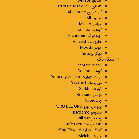
سناتور Senaor
کاپتان بلک Captain Black
آل کاپون Al capone
ام.یو MU
میلانو Milano
کوهیبا cohiba
ریچموند Richmond
هاروست Harvest
مودز Moods
دیگر برند ها
سیگار برگ
captain black
کوهیبا Cohiba
رومئو ژولیت Romeo y Julieta
دیویدوف Davidoff
گورخا Gurkha
بوسنر Bossner
Virtuozity
پرو دل اورو PURO DEL ORO
پردومو perdomo
ویلیجر Villiger
کافه کریم Cafe Creme
کینگ ادوارد King Edward
ملوها Meluha