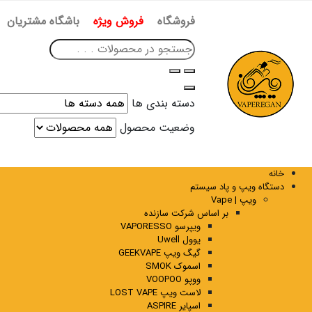
فروشگاه
فروش ویژه
باشگاه مشتریان
دسته بندی ها
وضعیت محصول
خانه
دستگاه ویپ و پاد سیستم
ویپ | Vape
بر اساس شرکت سازنده
ویپرسو VAPORESSO
یوول Uwell
گیگ ویپ GEEKVAPE
اسموک SMOK
ووپو VOOPOO
لاست ویپ LOST VAPE
اسپایر ASPIRE