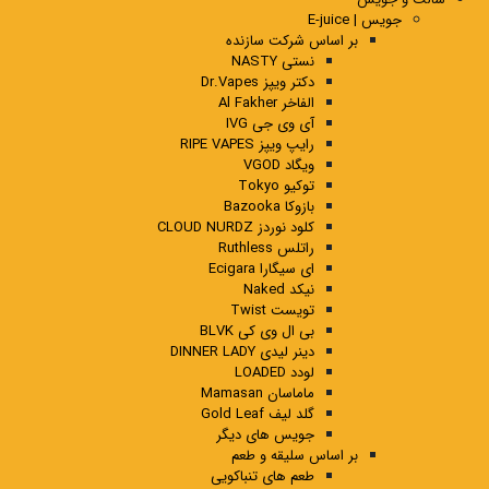
جویس | E-juice
بر اساس شرکت سازنده
نستی NASTY
دکتر ویپز Dr.Vapes
الفاخر Al Fakher
آی وی جی IVG
رایپ ویپز RIPE VAPES
ویگاد VGOD
توکیو Tokyo
بازوکا Bazooka
کلود نوردز CLOUD NURDZ
راتلس Ruthless
ای سیگارا Ecigara
نیکد Naked
تویست Twist
بی ال وی کی BLVK
دینر لیدی DINNER LADY
لودد LOADED
ماماسان Mamasan
گلد لیف Gold Leaf
جویس های دیگر
بر اساس سلیقه و طعم
طعم های تنباکویی