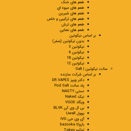
طعم های خنک
طعم های میوه ای
طعم های شیرین
طعم های ترکیبی و خاص
طعم های ترش
طعم های نعنایی
بر اساس نیکوتین
بدون نیکوتین (صفر)
نیکوتین 3
نیکوتین 6
نیکوتین 18
نیکوتین 12
سالت نیکوتین | Salt
بر اساس شرکت سازنده
دکتر ویپز DR.VAPES
پاد سالت Pod Salt
نستی NASTY
نیکد Naked
ویگاد VGOD
بی ال وی کی BLVK
یوول Uwell
آی وی جی IVG
بازوکا bazooka
توکیو Tokyo