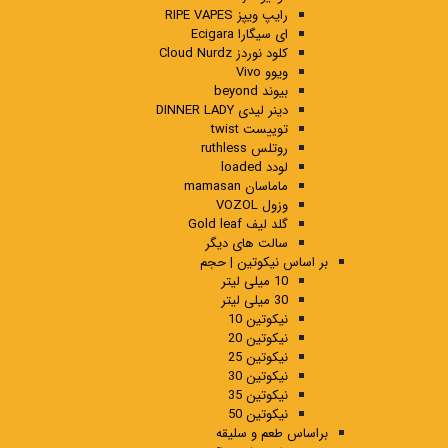
رایپ ویپز RIPE VAPES
ای سیگارا Ecigara
کلود نوردز Cloud Nurdz
ویوو Vivo
بیوند beyond
دینر لیدی DINNER LADY
توییست twist
روتلس ruthless
لودد loaded
ماماسان mamasan
وزول VOZOL
گلد لیف Gold leaf
سالت های دیگر
بر اساس نیکوتین | حجم
10 میلی لیتر
30 میلی لیتر
نیکوتین 10
نیکوتین 20
نیکوتین 25
نیکوتین 30
نیکوتین 35
نیکوتین 50
براساس طعم و سلیقه