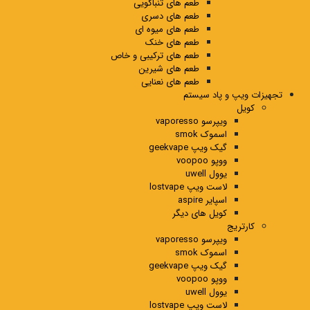
طعم های تنباکویی
طعم های دسری
طعم های میوه ای
طعم های خنک
طعم های ترکیبی و خاص
طعم های شیرین
طعم های نعنایی
تجهیزات ویپ و پاد سیستم
کویل
ویپرسو vaporesso
اسموک smok
گیک ویپ geekvape
ووپو voopoo
یوول uwell
لاست ویپ lostvape
اسپایر aspire
کویل های دیگر
کارتریج
ویپرسو vaporesso
اسموک smok
گیک ویپ geekvape
ووپو voopoo
یوول uwell
لاست ویپ lostvape