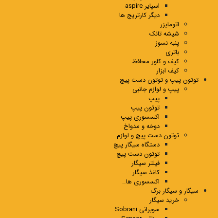
اسپایر aspire
دیگر کارتریج ها
اتومایزر
شیشه تانک
پنبه نسوز
باتری
کیف و کاور محافظ
کیف ابزار
توتون پیپ و توتون دست پیچ
پیپ و لوازم جانبی
پیپ
توتون پیپ
اکسسوری پیپ
دوخه و مدواخ
توتون دست پیچ و لوازم
دستگاه سیگار پیچ
توتون دست پیچ
فیلتر سیگار
کاغذ سیگار
اکسسوری ها..
سیگار و سیگار برگ
خرید سیگار
سوبرانی Sobrani