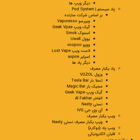
دیگر ویپ ها
پاد سیستم | Pod System
بر اساس شرکت سازنده
ویپرسو Vaporesso
گیک ویپ Geek Vpae
اسموک Smok
یوول Uwell
ووپو voopoo
لاست ویپ Lost Vape
اسپایر aspire
دیگر پاد ها
پاد یکبار مصرف
وزول VOZOL
تسلا بار Tesla Bar
مجیک بار Magic Bar
گیک ویپ Geek Vape
الفاخر Al Fakher
نستی Nasty
آی وی جی IVG
ویپ یکبار مصرف
ویپ یکبار مصرف نستی Nasty
ویپ پاد (دوکاره)
قلیان الکترونیکی
سالت و جویس