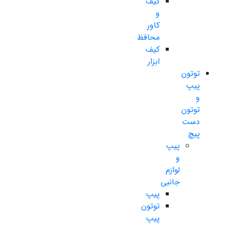
کیف
و
کاور
محافظ
کیف
ابزار
توتون
پیپ
و
توتون
دست
پیچ
پیپ
و
لوازم
جانبی
پیپ
توتون
پیپ