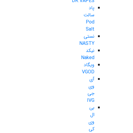
DR.VAPES
پاد
سالت
Pod
Salt
نستی
NASTY
نیکد
Naked
ویگاد
VGOD
آی
وی
جی
IVG
بی
ال
وی
کی