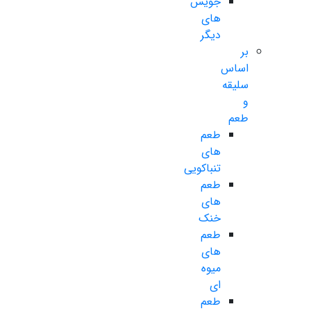
جویس
های
دیگر
بر
اساس
سلیقه
و
طعم
طعم
های
تنباکویی
طعم
های
خنک
طعم
های
میوه
ای
طعم