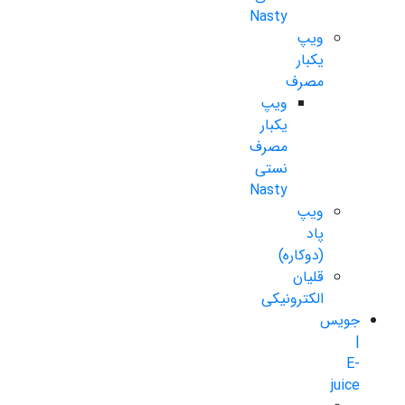
Nasty
ویپ
یکبار
مصرف
ویپ
یکبار
مصرف
نستی
Nasty
ویپ
پاد
(دوکاره)
قلیان
الکترونیکی
جویس
|
E-
juice