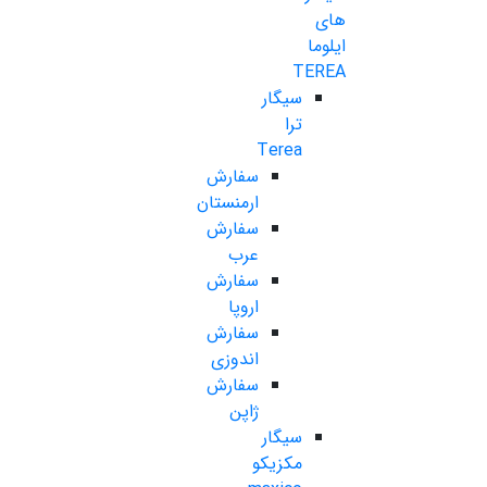
های
ایلوما
TEREA
سیگار
ترا
Terea
سفارش
ارمنستان
سفارش
عرب
سفارش
اروپا
سفارش
اندوزی
سفارش
ژاپن
سیگار
مکزیکو