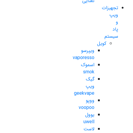
نعنایی
تجهیزات
ویپ
و
پاد
سیستم
کویل
ویپرسو
vaporesso
اسموک
smok
گیک
ویپ
geekvape
ووپو
voopoo
یوول
uwell
لاست