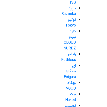
IVG
بازوکا
Bazooka
توکیو
Tokyo
کلود
نوردز
CLOUD
NURDZ
راتلس
Ruthless
ای
سیگارا
Ecigara
ویگاد
VGOD
نیکد
Naked
تویست