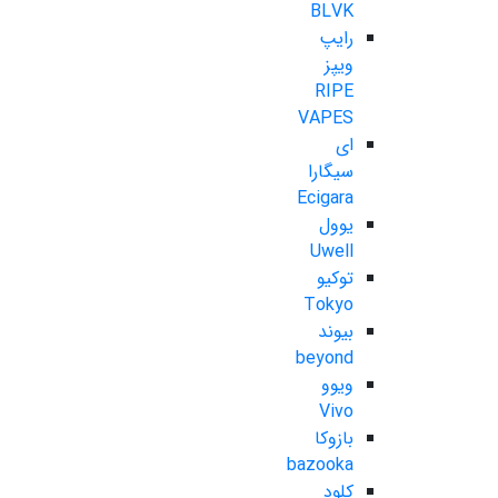
BLVK
رایپ
ویپز
RIPE
VAPES
ای
سیگارا
Ecigara
یوول
Uwell
توکیو
Tokyo
بیوند
beyond
ویوو
Vivo
بازوکا
bazooka
کلود