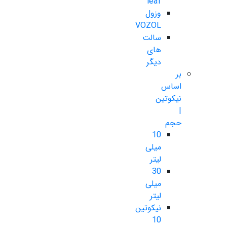
leaf
وزول
VOZOL
سالت
های
دیگر
بر
اساس
نیکوتین
|
حجم
10
میلی
لیتر
30
میلی
لیتر
نیکوتین
10