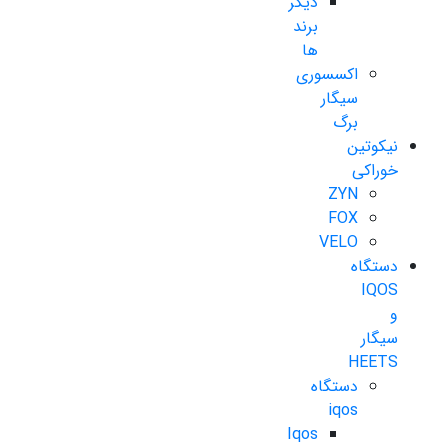
دیگر
برند
ها
اکسسوری
سیگار
برگ
نیکوتین
خوراکی
ZYN
FOX
VELO
دستگاه
IQOS
و
سیگار
HEETS
دستگاه
iqos
Iqos