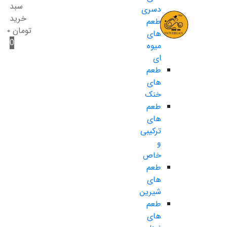
سبد
دسری
خرید
طعم
تومان
۰
های
0
میوه
ای
طعم
های
خنک
طعم
های
ترکیبی
و
خاص
طعم
های
شیرین
طعم
های