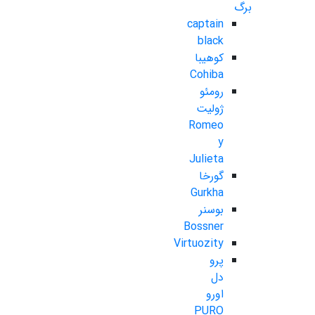
برگ
captain
black
کوهیبا
Cohiba
رومئو
ژولیت
Romeo
y
Julieta
گورخا
Gurkha
بوسنر
Bossner
Virtuozity
پرو
دل
اورو
PURO