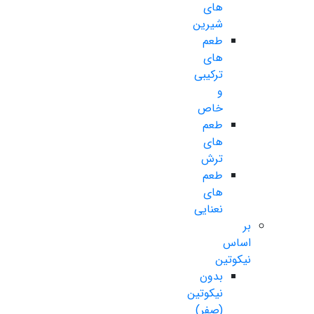
های
شیرین
طعم
های
ترکیبی
و
خاص
طعم
های
ترش
طعم
های
نعنایی
بر
اساس
نیکوتین
بدون
نیکوتین
(صفر)