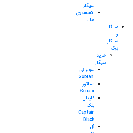
سیگار
اکسسوری
ها..
سیگار
و
سیگار
برگ
خرید
سیگار
سوبرانی
Sobrani
سناتور
Senaor
کاپتان
بلک
Captain
Black
آل