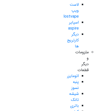
لاست
ویپ
lostvape
اسپایر
aspire
دیگر
کارتریج
ها
ملزومات
و
دیگر
قطعات
اتومایزر
پنبه
نسوز
شیشه
تانک
باتری