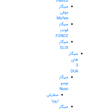
maxico
سیگار
موفی
Mofee
سیگار
فوندز
FONDZ
سیگار
SLIX
سیگار
های
3
DUA
سیگار
نوسو
Nuso
سفارش
اروپا
سیگار