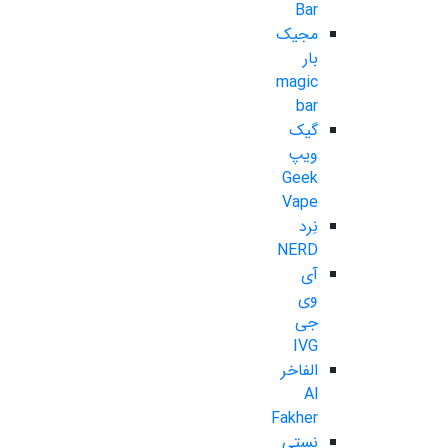
Bar
مجیک
بار
magic
bar
گیک
ویپ
Geek
Vape
نِرد
NERD
آی
وی
جی
IVG
الفاخر
Al
Fakher
نستی