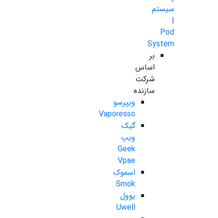
سیستم
|
Pod
System
بر
اساس
شرکت
سازنده
ویپرسو
Vaporesso
گیک
ویپ
Geek
Vpae
اسموک
Smok
یوول
Uwell