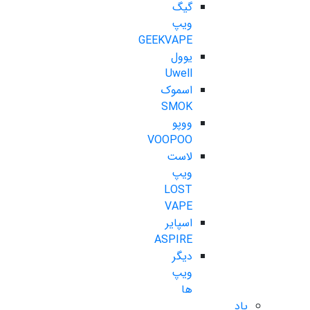
گیگ
ویپ
GEEKVAPE
یوول
Uwell
اسموک
SMOK
ووپو
VOOPOO
لاست
ویپ
LOST
VAPE
اسپایر
ASPIRE
دیگر
ویپ
ها
پاد