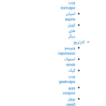
ویپ
lostvape
اسپایر
aspire
کویل
های
دیگر
کارتریج
ویپرسو
vaporesso
اسموک
smok
گیک
ویپ
geekvape
ووپو
voopoo
یوول
uwell