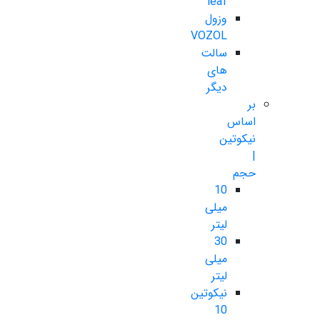
leaf
وزول
VOZOL
سالت
های
دیگر
بر
اساس
نیکوتین
|
حجم
10
میلی
لیتر
30
میلی
لیتر
نیکوتین
10