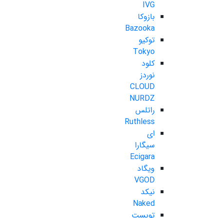
IVG
بازوکا
Bazooka
توکیو
Tokyo
کلود
نوردز
CLOUD
NURDZ
راتلس
Ruthless
ای
سیگارا
Ecigara
ویگاد
VGOD
نیکد
Naked
تویست