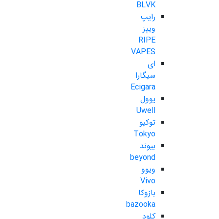
BLVK
رایپ
ویپز
RIPE
VAPES
ای
سیگارا
Ecigara
یوول
Uwell
توکیو
Tokyo
بیوند
beyond
ویوو
Vivo
بازوکا
bazooka
کلود