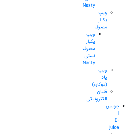
Nasty
ویپ
یکبار
مصرف
ویپ
یکبار
مصرف
نستی
Nasty
ویپ
پاد
(دوکاره)
قلیان
الکترونیکی
جویس
|
E-
juice