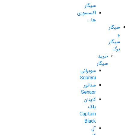
سیگار
اکسسوری
ها..
سیگار
و
سیگار
برگ
خرید
سیگار
سوبرانی
Sobrani
سناتور
Senaor
کاپتان
بلک
Captain
Black
آل