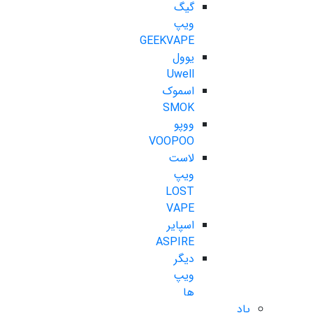
گیگ
ویپ
GEEKVAPE
یوول
Uwell
اسموک
SMOK
ووپو
VOOPOO
لاست
ویپ
LOST
VAPE
اسپایر
ASPIRE
دیگر
ویپ
ها
پاد