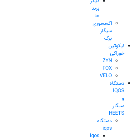
دیگر
برند
ها
اکسسوری
سیگار
برگ
نیکوتین
خوراکی
ZYN
FOX
VELO
دستگاه
IQOS
و
سیگار
HEETS
دستگاه
iqos
Iqos