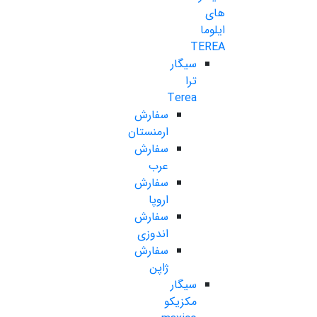
های
ایلوما
TEREA
سیگار
ترا
Terea
سفارش
ارمنستان
سفارش
عرب
سفارش
اروپا
سفارش
اندوزی
سفارش
ژاپن
سیگار
مکزیکو