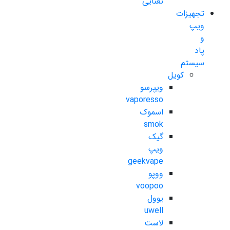
نعنایی
تجهیزات
ویپ
و
پاد
سیستم
کویل
ویپرسو
vaporesso
اسموک
smok
گیک
ویپ
geekvape
ووپو
voopoo
یوول
uwell
لاست