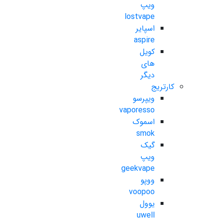
ویپ
lostvape
اسپایر
aspire
کویل
های
دیگر
کارتریج
ویپرسو
vaporesso
اسموک
smok
گیک
ویپ
geekvape
ووپو
voopoo
یوول
uwell