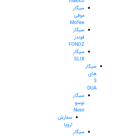
maxico
سیگار
موفی
Mofee
سیگار
فوندز
FONDZ
سیگار
SLIX
سیگار
های
3
DUA
سیگار
نوسو
Nuso
سفارش
اروپا
سیگار