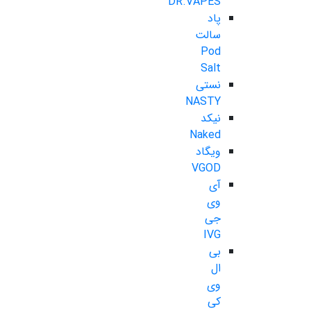
DR.VAPES
پاد
سالت
Pod
Salt
نستی
NASTY
نیکد
Naked
ویگاد
VGOD
آی
وی
جی
IVG
بی
ال
وی
کی