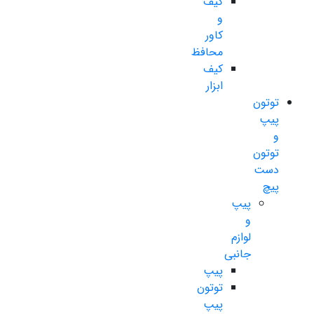
کیف
و
کاور
محافظ
کیف
ابزار
توتون
پیپ
و
توتون
دست
پیچ
پیپ
و
لوازم
جانبی
پیپ
توتون
پیپ