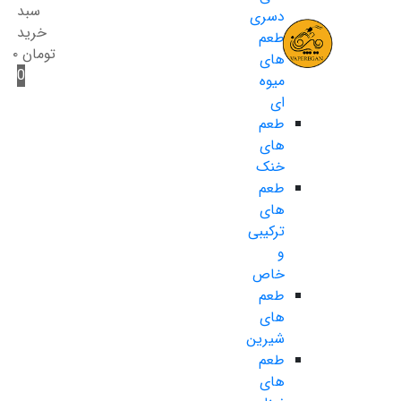
سبد
دسری
خرید
طعم
تومان
۰
های
0
میوه
ای
طعم
های
خنک
طعم
های
ترکیبی
و
خاص
طعم
های
شیرین
طعم
های