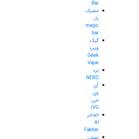
Bar
مجیک
بار
magic
bar
گیک
ویپ
Geek
Vape
نِرد
NERD
آی
وی
جی
IVG
الفاخر
Al
Fakher
نستی