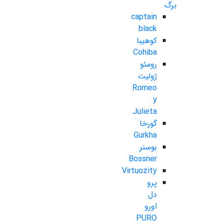
برگ
captain
black
کوهیبا
Cohiba
رومئو
ژولیت
Romeo
y
Julieta
گورخا
Gurkha
بوسنر
Bossner
Virtuozity
پرو
دل
اورو
PURO