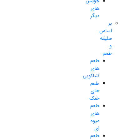
جویس
های
دیگر
بر
اساس
سلیقه
و
طعم
طعم
های
تنباکویی
طعم
های
خنک
طعم
های
میوه
ای
طعم