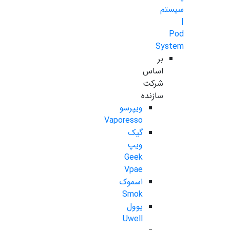
سیستم
|
Pod
System
بر
اساس
شرکت
سازنده
ویپرسو
Vaporesso
گیک
ویپ
Geek
Vpae
اسموک
Smok
یوول
Uwell