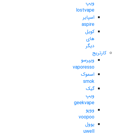
ویپ
lostvape
اسپایر
aspire
کویل
های
دیگر
کارتریج
ویپرسو
vaporesso
اسموک
smok
گیک
ویپ
geekvape
ووپو
voopoo
یوول
uwell