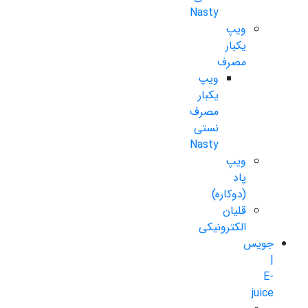
Nasty
ویپ
یکبار
مصرف
ویپ
یکبار
مصرف
نستی
Nasty
ویپ
پاد
(دوکاره)
قلیان
الکترونیکی
جویس
|
E-
juice