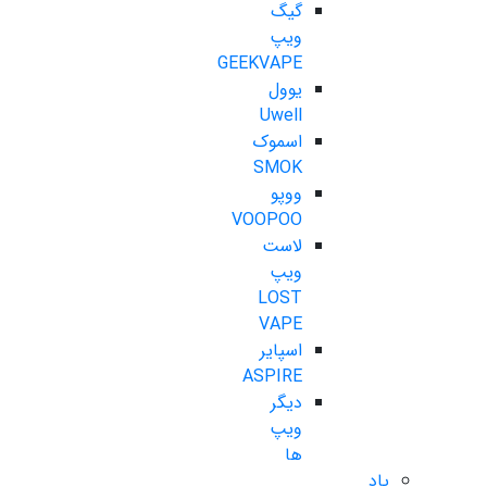
گیگ
ویپ
GEEKVAPE
یوول
Uwell
اسموک
SMOK
ووپو
VOOPOO
لاست
ویپ
LOST
VAPE
اسپایر
ASPIRE
دیگر
ویپ
ها
پاد