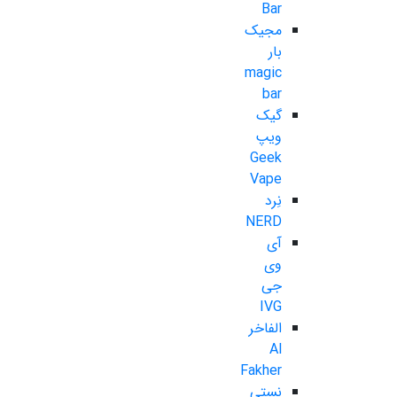
Bar
مجیک
بار
magic
bar
گیک
ویپ
Geek
Vape
نِرد
NERD
آی
وی
جی
IVG
الفاخر
Al
Fakher
نستی