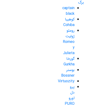
برگ
captain
black
کوهیبا
Cohiba
رومئو
ژولیت
Romeo
y
Julieta
گورخا
Gurkha
بوسنر
Bossner
Virtuozity
پرو
دل
اورو
PURO