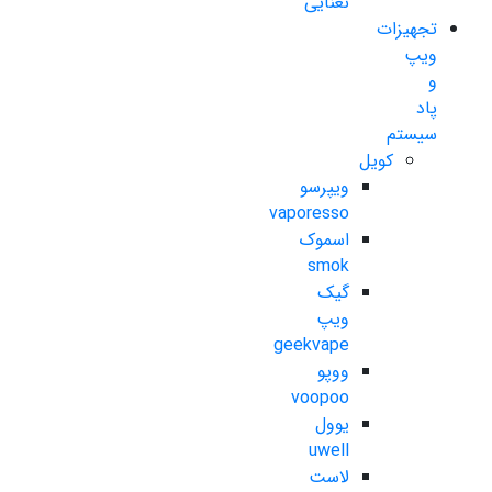
نعنایی
تجهیزات
ویپ
و
پاد
سیستم
کویل
ویپرسو
vaporesso
اسموک
smok
گیک
ویپ
geekvape
ووپو
voopoo
یوول
uwell
لاست