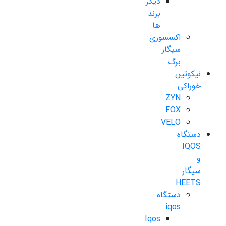
دیگر
برند
ها
اکسسوری
سیگار
برگ
نیکوتین
خوراکی
ZYN
FOX
VELO
دستگاه
IQOS
و
سیگار
HEETS
دستگاه
iqos
Iqos