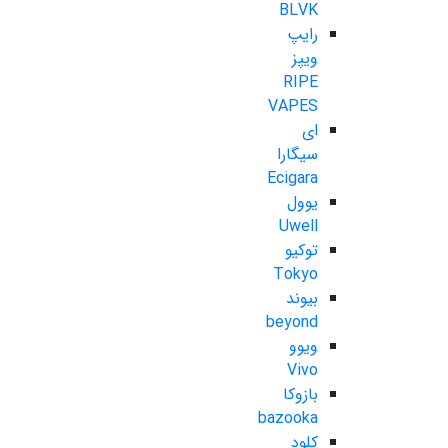
BLVK
رایپ
ویپز
RIPE
VAPES
ای
سیگارا
Ecigara
یوول
Uwell
توکیو
Tokyo
بیوند
beyond
ویوو
Vivo
بازوکا
bazooka
کلود