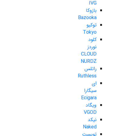
IVG
بازوکا
Bazooka
توکیو
Tokyo
کلود
نوردز
CLOUD
NURDZ
راتلس
Ruthless
ای
سیگارا
Ecigara
ویگاد
VGOD
نیکد
Naked
تویست