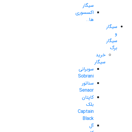
سیگار
اکسسوری
ها..
سیگار
و
سیگار
برگ
خرید
سیگار
سوبرانی
Sobrani
سناتور
Senaor
کاپتان
بلک
Captain
Black
آل