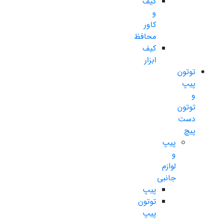
کیف
و
کاور
محافظ
کیف
ابزار
توتون
پیپ
و
توتون
دست
پیچ
پیپ
و
لوازم
جانبی
پیپ
توتون
پیپ