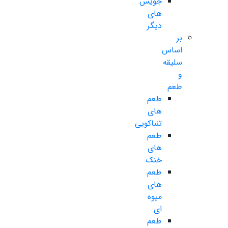
جویس
های
دیگر
بر
اساس
سلیقه
و
طعم
طعم
های
تنباکویی
طعم
های
خنک
طعم
های
میوه
ای
طعم