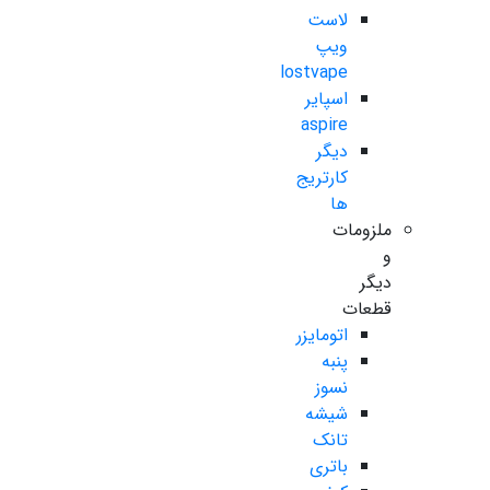
لاست
ویپ
lostvape
اسپایر
aspire
دیگر
کارتریج
ها
ملزومات
و
دیگر
قطعات
اتومایزر
پنبه
نسوز
شیشه
تانک
باتری