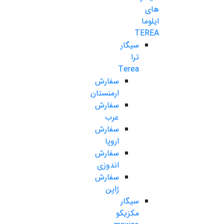
های
ایلوما
TEREA
سیگار
ترا
Terea
سفارش
ارمنستان
سفارش
عرب
سفارش
اروپا
سفارش
اندوزی
سفارش
ژاپن
سیگار
مکزیکو