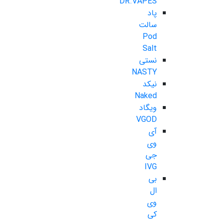
DR.VAPES
پاد
سالت
Pod
Salt
نستی
NASTY
نیکد
Naked
ویگاد
VGOD
آی
وی
جی
IVG
بی
ال
وی
کی