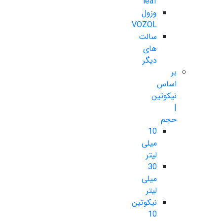
leaf
وزول
VOZOL
سالت
های
دیگر
بر
اساس
نیکوتین
|
حجم
10
میلی
لیتر
30
میلی
لیتر
نیکوتین
10