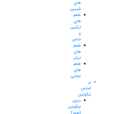
های
شیرین
طعم
های
ترکیبی
و
خاص
طعم
های
ترش
طعم
های
نعنایی
بر
اساس
نیکوتین
بدون
نیکوتین
(صفر)