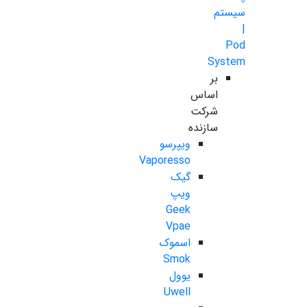
سیستم
|
Pod
System
بر
اساس
شرکت
سازنده
ویپرسو
Vaporesso
گیک
ویپ
Geek
Vpae
اسموک
Smok
یوول
Uwell