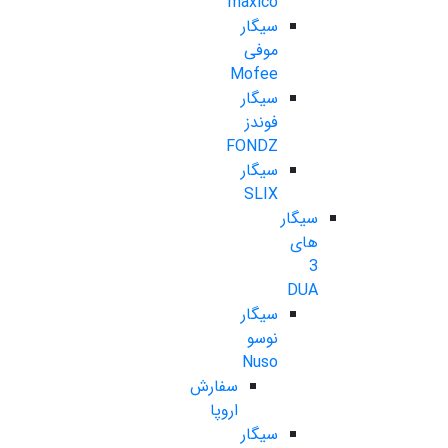
maxico
سیگار
موفی
Mofee
سیگار
فوندز
FONDZ
سیگار
SLIX
سیگار
های
3
DUA
سیگار
نوسو
Nuso
سفارش
اروپا
سیگار