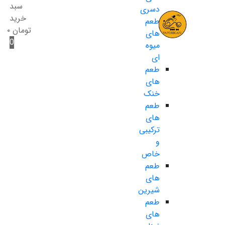
سبد
دسری
خرید
طعم
تومان
۰
های
0
میوه
ای
طعم
های
خنک
طعم
های
ترکیبی
و
خاص
طعم
های
شیرین
طعم
های