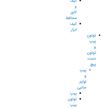
کیف
و
کاور
محافظ
کیف
ابزار
توتون
پیپ
و
توتون
دست
پیچ
پیپ
و
لوازم
جانبی
پیپ
توتون
پیپ