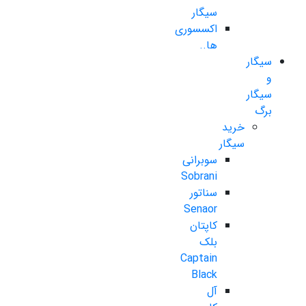
سیگار
اکسسوری
ها..
سیگار
و
سیگار
برگ
خرید
سیگار
سوبرانی
Sobrani
سناتور
Senaor
کاپتان
بلک
Captain
Black
آل