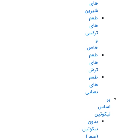
های
شیرین
طعم
های
ترکیبی
و
خاص
طعم
های
ترش
طعم
های
نعنایی
بر
اساس
نیکوتین
بدون
نیکوتین
(صفر)