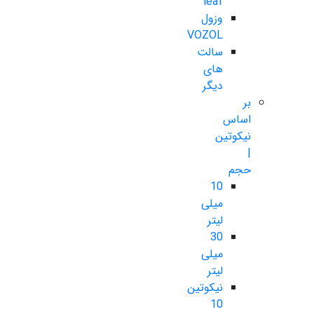
leaf
وزول
VOZOL
سالت
های
دیگر
بر
اساس
نیکوتین
|
حجم
10
میلی
لیتر
30
میلی
لیتر
نیکوتین
10