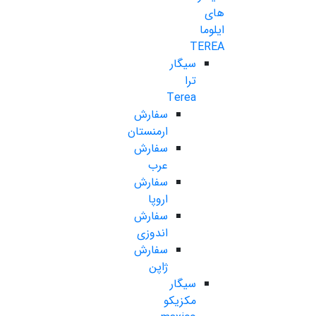
های
ایلوما
TEREA
سیگار
ترا
Terea
سفارش
ارمنستان
سفارش
عرب
سفارش
اروپا
سفارش
اندوزی
سفارش
ژاپن
سیگار
مکزیکو