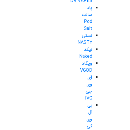
DR.VAPES
پاد
سالت
Pod
Salt
نستی
NASTY
نیکد
Naked
ویگاد
VGOD
آی
وی
جی
IVG
بی
ال
وی
کی