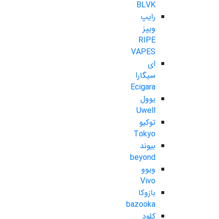
BLVK
رایپ
ویپز
RIPE
VAPES
ای
سیگارا
Ecigara
یوول
Uwell
توکیو
Tokyo
بیوند
beyond
ویوو
Vivo
بازوکا
bazooka
کلود