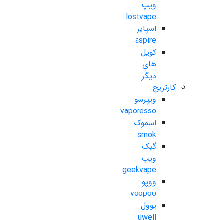
ویپ
lostvape
اسپایر
aspire
کویل
های
دیگر
کارتریج
ویپرسو
vaporesso
اسموک
smok
گیک
ویپ
geekvape
ووپو
voopoo
یوول
uwell