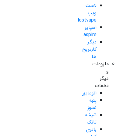
لاست
ویپ
lostvape
اسپایر
aspire
دیگر
کارتریج
ها
ملزومات
و
دیگر
قطعات
اتومایزر
پنبه
نسوز
شیشه
تانک
باتری