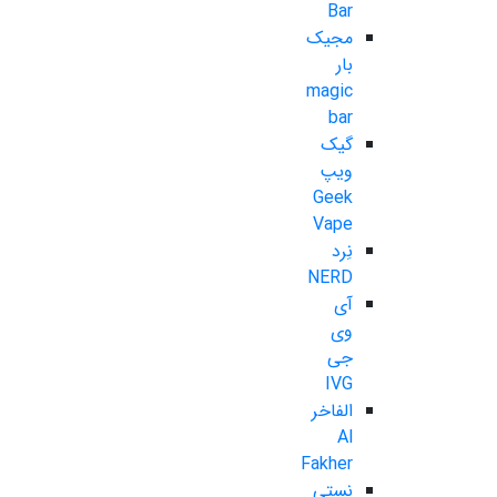
Bar
مجیک
بار
magic
bar
گیک
ویپ
Geek
Vape
نِرد
NERD
آی
وی
جی
IVG
الفاخر
Al
Fakher
نستی