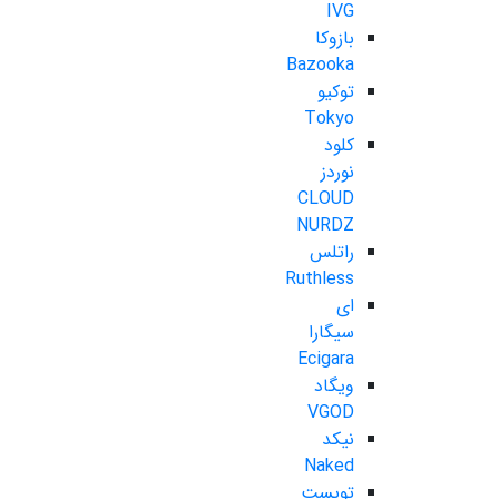
IVG
بازوکا
Bazooka
توکیو
Tokyo
کلود
نوردز
CLOUD
NURDZ
راتلس
Ruthless
ای
سیگارا
Ecigara
ویگاد
VGOD
نیکد
Naked
تویست