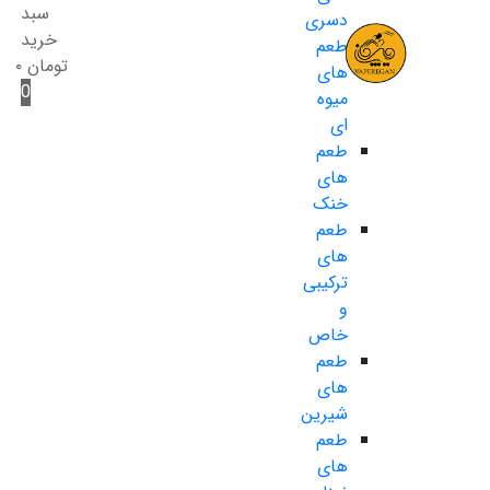
سبد
دسری
خرید
طعم
تومان
۰
های
0
میوه
ای
طعم
های
خنک
طعم
های
ترکیبی
و
خاص
طعم
های
شیرین
طعم
های