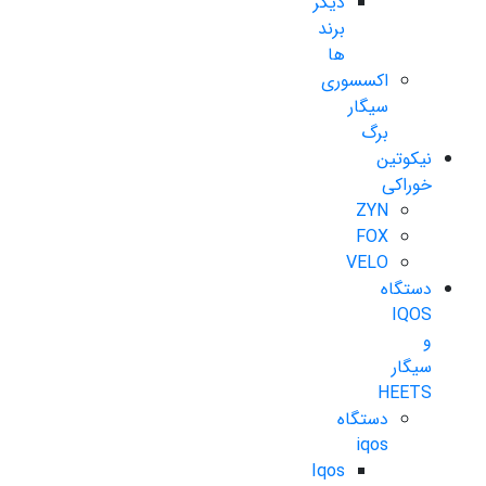
دیگر
برند
ها
اکسسوری
سیگار
برگ
نیکوتین
خوراکی
ZYN
FOX
VELO
دستگاه
IQOS
و
سیگار
HEETS
دستگاه
iqos
Iqos