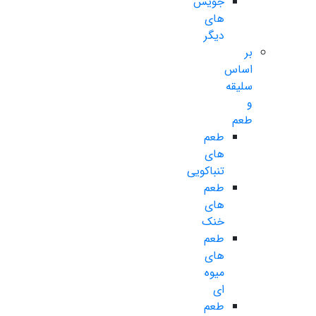
جویس
های
دیگر
بر
اساس
سلیقه
و
طعم
طعم
های
تنباکویی
طعم
های
خنک
طعم
های
میوه
ای
طعم