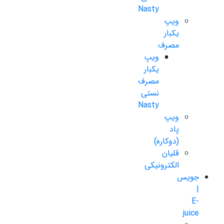
Nasty
ویپ
یکبار
مصرف
ویپ
یکبار
مصرف
نستی
Nasty
ویپ
پاد
(دوکاره)
قلیان
الکترونیکی
جویس
|
E-
juice