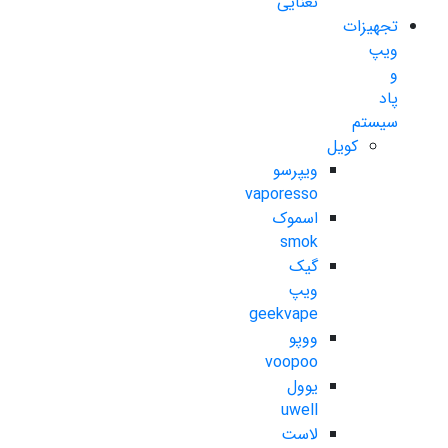
نعنایی
تجهیزات
ویپ
و
پاد
سیستم
کویل
ویپرسو
vaporesso
اسموک
smok
گیک
ویپ
geekvape
ووپو
voopoo
یوول
uwell
لاست