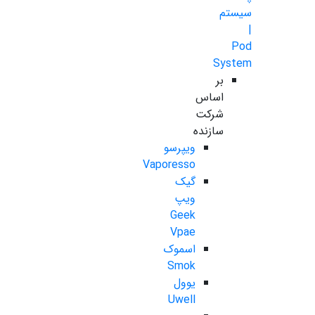
سیستم
|
Pod
System
بر
اساس
شرکت
سازنده
ویپرسو
Vaporesso
گیک
ویپ
Geek
Vpae
اسموک
Smok
یوول
Uwell