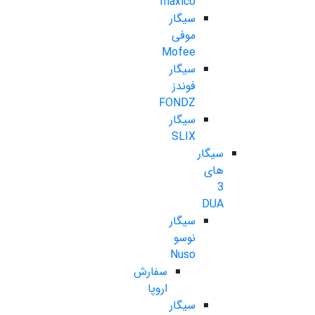
maxico
سیگار
موفی
Mofee
سیگار
فوندز
FONDZ
سیگار
SLIX
سیگار
های
3
DUA
سیگار
نوسو
Nuso
سفارش
اروپا
سیگار